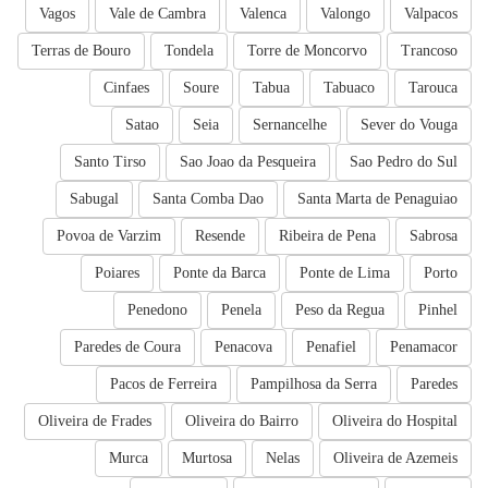
Vagos
Vale de Cambra
Valenca
Valongo
Valpacos
Terras de Bouro
Tondela
Torre de Moncorvo
Trancoso
Cinfaes
Soure
Tabua
Tabuaco
Tarouca
Satao
Seia
Sernancelhe
Sever do Vouga
Santo Tirso
Sao Joao da Pesqueira
Sao Pedro do Sul
Sabugal
Santa Comba Dao
Santa Marta de Penaguiao
Povoa de Varzim
Resende
Ribeira de Pena
Sabrosa
Poiares
Ponte da Barca
Ponte de Lima
Porto
Penedono
Penela
Peso da Regua
Pinhel
Paredes de Coura
Penacova
Penafiel
Penamacor
Pacos de Ferreira
Pampilhosa da Serra
Paredes
Oliveira de Frades
Oliveira do Bairro
Oliveira do Hospital
Murca
Murtosa
Nelas
Oliveira de Azemeis