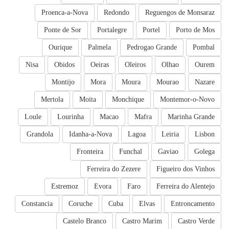
Proenca-a-Nova
Redondo
Reguengos de Monsaraz
Ponte de Sor
Portalegre
Portel
Porto de Mos
Ourique
Palmela
Pedrogao Grande
Pombal
Nisa
Obidos
Oeiras
Oleiros
Olhao
Ourem
Montijo
Mora
Moura
Mourao
Nazare
Mertola
Moita
Monchique
Montemor-o-Novo
Loule
Lourinha
Macao
Mafra
Marinha Grande
Grandola
Idanha-a-Nova
Lagoa
Leiria
Lisbon
Fronteira
Funchal
Gaviao
Golega
Ferreira do Zezere
Figueiro dos Vinhos
Estremoz
Evora
Faro
Ferreira do Alentejo
Constancia
Coruche
Cuba
Elvas
Entroncamento
Castelo Branco
Castro Marim
Castro Verde