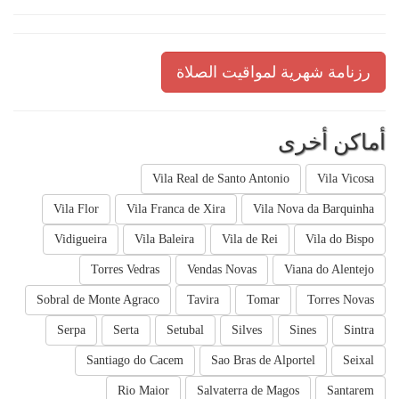
رزنامة شهرية لمواقيت الصلاة
أماكن أخرى
Vila Real de Santo Antonio
Vila Vicosa
Vila Flor
Vila Franca de Xira
Vila Nova da Barquinha
Vidigueira
Vila Baleira
Vila de Rei
Vila do Bispo
Torres Vedras
Vendas Novas
Viana do Alentejo
Sobral de Monte Agraco
Tavira
Tomar
Torres Novas
Serpa
Serta
Setubal
Silves
Sines
Sintra
Santiago do Cacem
Sao Bras de Alportel
Seixal
Rio Maior
Salvaterra de Magos
Santarem