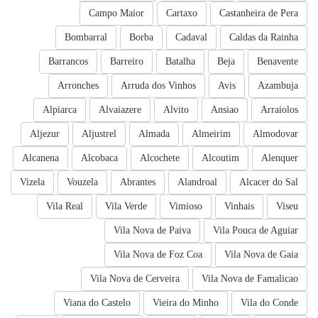
Campo Maior
Cartaxo
Castanheira de Pera
Bombarral
Borba
Cadaval
Caldas da Rainha
Barrancos
Barreiro
Batalha
Beja
Benavente
Arronches
Arruda dos Vinhos
Avis
Azambuja
Alpiarca
Alvaiazere
Alvito
Ansiao
Arraiolos
Aljezur
Aljustrel
Almada
Almeirim
Almodovar
Alcanena
Alcobaca
Alcochete
Alcoutim
Alenquer
Vizela
Vouzela
Abrantes
Alandroal
Alcacer do Sal
Vila Real
Vila Verde
Vimioso
Vinhais
Viseu
Vila Nova de Paiva
Vila Pouca de Aguiar
Vila Nova de Foz Coa
Vila Nova de Gaia
Vila Nova de Cerveira
Vila Nova de Famalicao
Viana do Castelo
Vieira do Minho
Vila do Conde