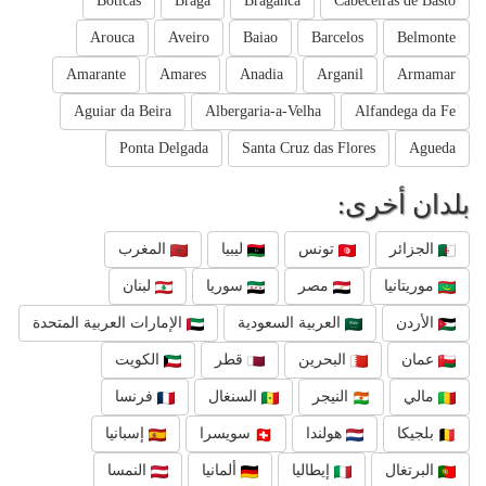
Boticas
Braga
Braganca
Cabeceiras de Basto
Arouca
Aveiro
Baiao
Barcelos
Belmonte
Amarante
Amares
Anadia
Arganil
Armamar
Aguiar da Beira
Albergaria-a-Velha
Alfandega da Fe
Ponta Delgada
Santa Cruz das Flores
Agueda
بلدان أخرى:
الجزائر
تونس
ليبيا
المغرب
موريتانيا
مصر
سوريا
لبنان
الأردن
العربية السعودية
الإمارات العربية المتحدة
عمان
البحرين
قطر
الكويت
مالي
النيجر
السنغال
فرنسا
بلجيكا
هولندا
سويسرا
إسبانيا
البرتغال
إيطاليا
ألمانيا
النمسا