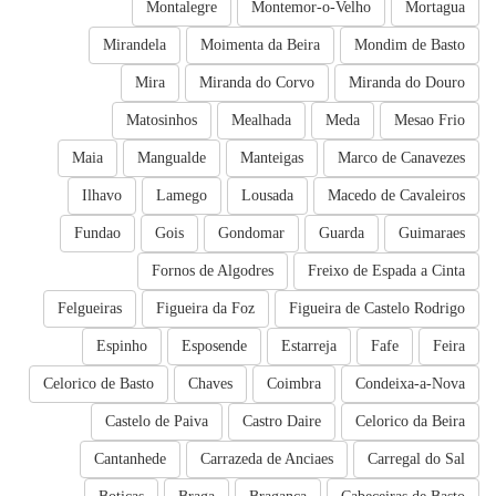
Montalegre
Montemor-o-Velho
Mortagua
Mirandela
Moimenta da Beira
Mondim de Basto
Mira
Miranda do Corvo
Miranda do Douro
Matosinhos
Mealhada
Meda
Mesao Frio
Maia
Mangualde
Manteigas
Marco de Canavezes
Ilhavo
Lamego
Lousada
Macedo de Cavaleiros
Fundao
Gois
Gondomar
Guarda
Guimaraes
Fornos de Algodres
Freixo de Espada a Cinta
Felgueiras
Figueira da Foz
Figueira de Castelo Rodrigo
Espinho
Esposende
Estarreja
Fafe
Feira
Celorico de Basto
Chaves
Coimbra
Condeixa-a-Nova
Castelo de Paiva
Castro Daire
Celorico da Beira
Cantanhede
Carrazeda de Anciaes
Carregal do Sal