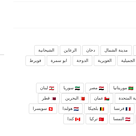
مدينة الشمال
دخان
الزعاين
الشيحانية
الجميلية
الغويرية
الدوحة
ابو سمرة
فويرط
موريتانيا
مصر
سوريا
لبنان
ة المتحدة
عمان
البحرين
قطر
فرنسا
بلجيكا
هولندا
سويسرا
النمسا
تركيا
كندا