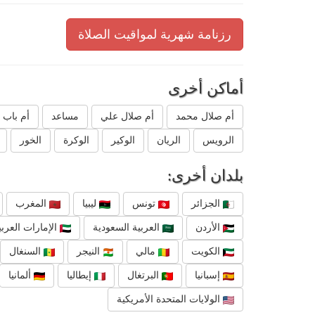
رزنامة شهرية لمواقيت الصلاة
أماكن أخرى
أم صلال محمد
أم صلال علي
مساعد
أم باب
الرويس
الريان
الوكير
الوكرة
الخور
بلدان أخرى:
الجزائر
تونس
ليبيا
المغرب
الأردن
العربية السعودية
الإمارات العربي
الكويت
مالي
النيجر
السنغال
إسبانيا
البرتغال
إيطاليا
ألمانيا
الولايات المتحدة الأمريكية