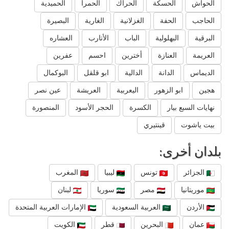
الحواش
الحسكة
الحراك
الحمرا
الحميدية
الحاجب
الحفة
الغزلانية
الغارية
البصيرة
البرقية
البهلولية
الباب
الأتارب
العشاره
العريمة
العنازة
أخترين
احسم
عفرين
الديماس
الدانة
الدالية
ابو قلقل
البوكمال
هجين
ابو الزهور
اليعربية
العريشة
عين نصر
نهايات السبع بيار
الكسرة
الحجر الأسود
المنصورة
بيت ياشوت
قينتيري
بلدان أخرى:
الجزائر
تونس
ليبيا
المغرب
موريتانيا
مصر
سوريا
لبنان
الأردن
العربية السعودية
الإمارات العربية المتحدة
عمان
البحرين
قطر
الكويت