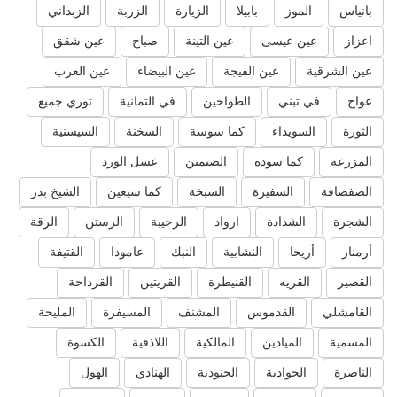
بانياس
الموز
بابيلا
الزيارة
الزربة
الزبداني
اعزاز
عين عيسى
عين التينة
صباح
عين شقق
عين الشرقية
عين الفيجة
عين البيضاء
عين العرب
عواج
في تبني
الطواحين
في التمانية
توري جميع
الثورة
السويداء
كما سوسة
السخنة
السيسنية
المزرعة
كما سودة
الصنمين
عسل الورد
الصفصافة
السفيرة
السبخة
كما سيعين
الشيخ بدر
الشجرة
الشدادة
ارواد
الرحيبة
الرستن
الرقة
أرمناز
أريحا
النشابية
النبك
عامودا
القتيفة
القصير
القريه
القنيطرة
القريتين
القرداحة
القامشلي
القدموس
المشنف
المسيفرة
المليحة
المسمية
الميادين
المالكية
اللاذقية
الكسوة
الناصرة
الجوادية
الجنودية
الهنادي
الهول