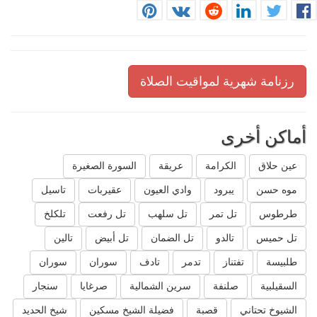
رزنامة شهرية لمواقيت الصلاة
أماكن أخرى
عين حلاق
الكرامة
عريقة
السورة الصغيرة
موه حسن
يبرود
وادي العيون
عقيربات
تاسيل
طرطوس
تل تمر
تل سلهب
تل رفعت
تلكلخ
تل حميس
تالدو
تل الضمان
تل أبيض
تالين
طلبيسة
تفتناز
تدمر
تادف
سوران
سوران
السقيلبية
صلنفة
سرين الشمالية
صرغايا
سنجار
الشيوخ تحتاني
قصبة
فضيلة الشيخ مسكين
شيخ الحديد