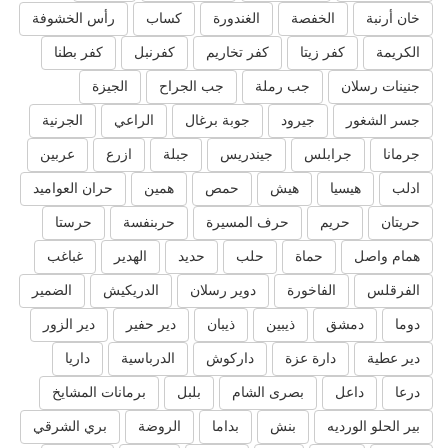
خان أرنبة
الخفصة
الغندورة
كساب
رأس الخشوفة
الكريمة
كفر زيتا
كفر تخاريم
كفرنبل
كفر بطنا
جنينات رسلان
جب رملة
جب الجراح
الجيزة
جسر الشغور
جيرود
جوبة برغال
الراعي
الجرنية
جرمانا
جرابلس
جيندريس
جبلة
ازرع
عربين
ادلب
هيسيا
هيش
حمص
همين
حران العواميد
حريتان
حريم
حرف المسيرة
حربنفسة
حرستا
همام واصل
حماة
حلب
حديد
الهدير
غباغب
الفرقلس
الفاخورة
دوير رسلان
الدريكيش
الضمير
دوما
دمشق
ذيبين
ذيبان
دير حفير
دير الزور
دير عطية
دارة عزة
داركوش
الدرباسية
داريا
درعا
داعل
بصرى الشام
بلبل
برمانات المشايخ
بير الحلو الورديه
بنش
بداما
الروضة
بري الشرقي