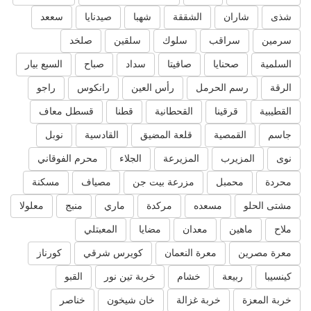
شذى
شاران
الشققة
شهبا
صيدنايا
سععد
سرمين
سراقب
سلوك
سلقين
صلخد
السلمية
صحنايا
صافيتا
سداد
صباح
السبع بيار
الرقة
رسم الحرمل
رأس العين
رانكوس
راجو
القطيبية
قرقينا
القحطانية
قطنا
قسطل معاف
جاسم
القمصية
قلعة المضيق
القادسية
نوبل
نوى
المزيرب
المزيرعة
الجلاء
محرم الفوقاني
محردة
محمبل
مزرعة بيت جن
مصياف
مسكنة
مشتى الحلو
مسعده
مركدة
ماري
منبج
معلولا
ملاح
ماهين
معدان
مضايا
المعبتلي
معرة مصرين
معرة النعمان
كويرس شرقي
كورناز
كينسيبا
ربيعة
خشام
خربة تين نور
القبو
خربة المعزة
خربة غزالة
خان شيخون
خناصر