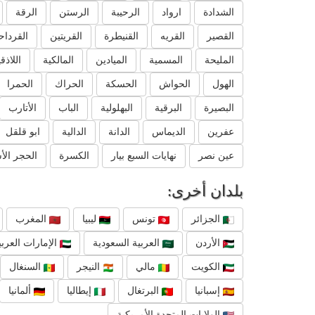
الشدادة
ارواد
الرحيبة
الرستن
الرقة
القصير
القريه
القنيطرة
القريتين
القرداح
المليحة
المسمية
الميادين
المالكية
اللاذق
الهول
الحواش
الحسكة
الحراك
الحمرا
البصيرة
البرقية
البهلولية
الباب
الأتارب
عفرين
الديماس
الدانة
الدالية
ابو قلقل
عين نصر
نهايات السبع بيار
الكسرة
الحجر الأ
بلدان أخرى:
الجزائر
تونس
ليبيا
المغرب
الأردن
العربية السعودية
الإمارات العربي
الكويت
مالي
النيجر
السنغال
إسبانيا
البرتغال
إيطاليا
ألمانيا
الولايات المتحدة الأمريكية