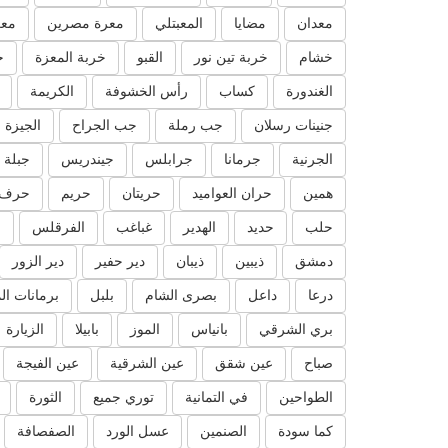
معدان
مضايا
المعبتلي
معرة مصرين
معر
خشام
خربة تين نور
القبو
خربة المعزة
خ
الغندورة
كساب
رأس الخشوفة
الكريمة
جنينات رسلان
جب رملة
جب الجراح
الجيزة
الجرنية
جرمانا
جرابلس
جيندريس
جبلة
همين
حران العواميد
حريتان
حريم
حرف 
حلب
حديد
الهدير
غباغب
الفرقلس
ا
دمشق
ذيبين
ذيبان
دير حفير
دير الزور
درعا
داعل
بصرى الشام
بلبل
برمانات ال
بري الشرقي
بانياس
الموز
بابيلا
الزيارة
صباح
عين شقق
عين الشرقية
عين الفيجة
الطواحين
في التمانية
توري جميع
الثورة
كما سودة
الصنمين
عسل الورد
الصفصافة