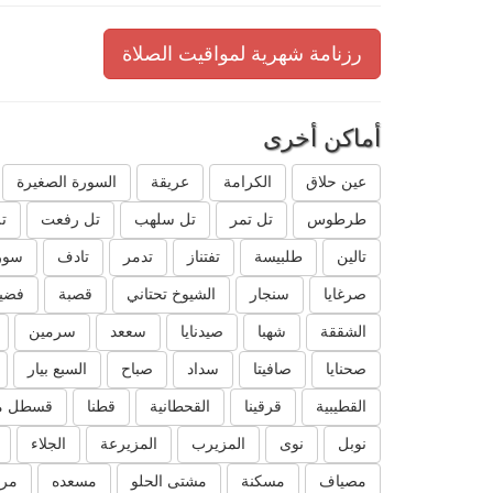
رزنامة شهرية لمواقيت الصلاة
أماكن أخرى
عين حلاق
الكرامة
عريقة
السورة الصغيرة
طرطوس
تل تمر
تل سلهب
تل رفعت
ت
تالين
طلبيسة
تفتناز
تدمر
تادف
سور
صرغايا
سنجار
الشيوخ تحتاني
قصبة
فضيل
الشققة
شهبا
صيدنايا
سععد
سرمين
صحنايا
صافيتا
سداد
صباح
السبع بيار
القطيبية
قرقينا
القحطانية
قطنا
قسطل م
نوبل
نوى
المزيرب
المزيرعة
الجلاء
مصياف
مسكنة
مشتى الحلو
مسعده
مرك