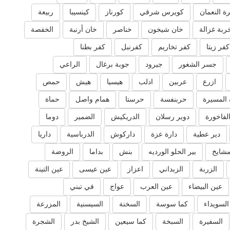
ة النعمان
كويرس شرقي
كورناز
كينسيبا
ربيعة
ربة غزالة
خان شيخون
خناصر
خان أرنبة
الخفصة
كفر زيتا
كفر تخاريم
كفرنبل
كفر بطنا
جسر الشغور
جيرود
جوبة برغال
الراعي
ازرع
عربين
ادلب
هيسيا
هيش
حمص
المسيرة
حربنفسة
حرستا
همام واصل
حماة
لفاخورة
دوير رسلان
الدريكيش
الضمير
دوما
دير عطية
دارة عزة
داركوش
الدرباسية
داريا
مشايخ
بير الحلو الورديه
بنش
بداما
الروضة
الزربة
الزبداني
اعزاز
عين عيسى
عين التينة
عين البيضاء
عين العرب
عواج
في تبني
السويداء
كما سوسة
السخنة
السيسنية
المزرعة
السفيرة
السبخة
كما سيعين
الشيخ بدر
الشجرة