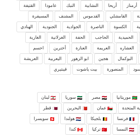
أرمناز
أريحا
النشابية
النبك
عامودا
القتيفة
ة
القامشلي
القدموس
المشنف
المسيفرة
ية
الكسوة
الناصرة
الجوادية
الجنودية
الهنادي
الحميدية
الحاجب
الحفة
الغزلانية
الغارية
العشاره
العريمة
العنازة
أخترين
احسم
البوكمال
هجين
ابو الزهور
اليعربية
العريشة
سود
المنصورة
بيت ياشوت
قينتيري
موريتانيا
مصر
سوريا
لبنان
ة المتحدة
عمان
البحرين
قطر
فرنسا
بلجيكا
هولندا
سويسرا
النمسا
تركيا
كندا