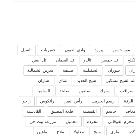
موه حسن
يبرود
وادي العيون
عقيربات
تاسيل
لكلخ
تل حميس
تالدو
تل الضمان
تل أبيض
ان
سوران
السقيلبية
صلنفة
سرين الشمالية
ة الشيخ مسكين
شيخ الحديد
شذى
شاران
سراقب
سلوك
سلقين
صلخد
السلمية
الرقة
رسم الحرمل
رأس العين
رانكوس
راجو
عاف
جاسم
القمصية
قلعة المضيق
القادسية
محرم الفوقاني
محردة
محمبل
مزرعة بيت جن
دة
ماري
منبج
معلولا
ملاح
ماهين