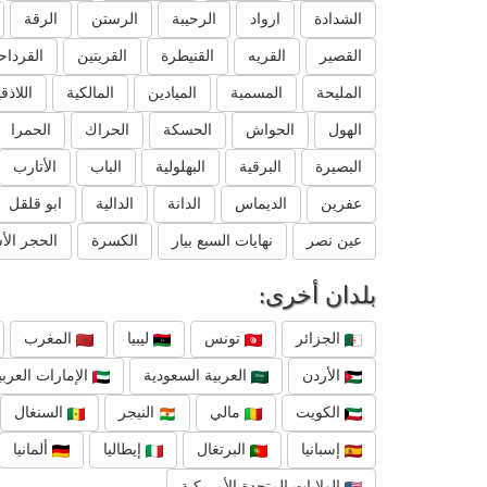
الشدادة
ارواد
الرحيبة
الرستن
الرقة
القصير
القريه
القنيطرة
القريتين
القرداح
المليحة
المسمية
الميادين
المالكية
اللاذق
الهول
الحواش
الحسكة
الحراك
الحمرا
البصيرة
البرقية
البهلولية
الباب
الأتارب
عفرين
الديماس
الدانة
الدالية
ابو قلقل
عين نصر
نهايات السبع بيار
الكسرة
الحجر الأ
بلدان أخرى:
الجزائر
تونس
ليبيا
المغرب
الأردن
العربية السعودية
الإمارات العربي
الكويت
مالي
النيجر
السنغال
إسبانيا
البرتغال
إيطاليا
ألمانيا
الولايات المتحدة الأمريكية