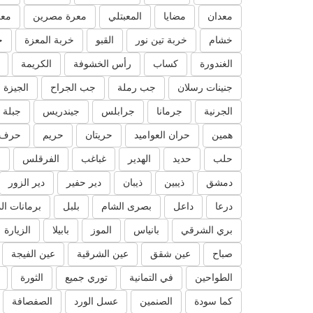
معدان
مضايا
المعبتلي
معرة مصرين
معر
خشام
خربة تين نور
القبو
خربة المعزة
خ
الغندورة
كساب
رأس الخشوفة
الكريمة
جنينات رسلان
جب رملة
جب الجراح
الجيزة
الجرنية
جرمانا
جرابلس
جيندريس
جبلة
همين
حران العواميد
حريتان
حريم
حرف 
حلب
حديد
الهدير
غباغب
الفرقلس
ا
دمشق
ذيبين
ذيبان
دير حفير
دير الزور
درعا
داعل
بصرى الشام
بلبل
برمانات ال
بري الشرقي
بانياس
الموز
بابيلا
الزيارة
صباح
عين شقق
عين الشرقية
عين الفيجة
الطواحين
في التمانية
توري جميع
الثورة
كما سودة
الصنمين
عسل الورد
الصفصافة