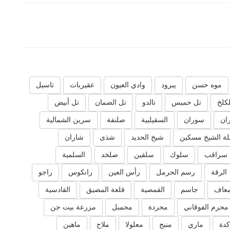
موه حسن
يبرود
وادي العيون
عقيربات
تاسيل
لكلخ
تل حميس
تالدو
تل الضمان
تل أبيض
ان
سوران
السقيلبية
صلنفة
سرين الشمالية
ة الشيخ مسكين
شيخ الحديد
شذى
شاران
سراقب
سلوك
سلقين
صلخد
السلمية
الرقة
رسم الحرمل
رأس العين
رانكوس
راجو
عاف
جاسم
القمصية
قلعة المضيق
القادسية
محرم الفوقاني
محردة
محمبل
مزرعة بيت جن
دة
ماري
منبج
معلولا
ملاح
ماهين