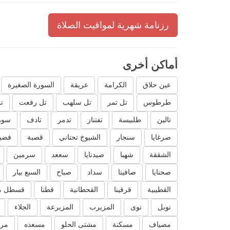
رزنامة شهرية لمواقيت الصلاة
أماكن أخرى
عين حلاق
الكرامة
عريقة
السورة الصغيرة
طرطوس
تل تمر
تل سلهب
تل رفعت
ت
تالين
طلبيسة
تفتناز
تدمر
تادف
سور
صرغايا
سنجار
الشيوخ تحتاني
قصبة
فضيل
الشققة
شهبا
صيدنايا
سععد
سرمين
صحنايا
صافيتا
سداد
صباح
السبع بيار
القطيبية
قرقينا
القحطانية
قطنا
قسطل م
نوبل
نوى
المزيرب
المزيرعة
الجلاء
مصياف
مسكنة
مشتى الحلو
مسعده
مرك