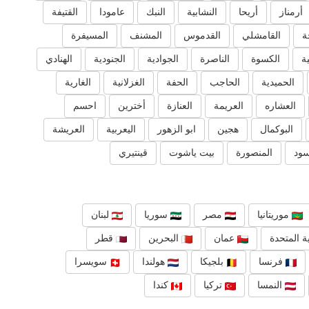
أرمناز
أريحا
النشابية
النبك
عامودا
القتيفة
ة
القامشلي
القدموس
المشنف
المسيفرة
ية
الكسوة
الناصرة
الجوادية
الجنودية
الهنادي
الحميدية
الحاجب
الحفة
الغزلانية
الغارية
العشاره
العريمة
العنازة
أخترين
احسم
البوكمال
هجين
ابو الزهور
اليعربية
العريشة
سود
المنصورة
بيت ياشوت
قينتيري
موريتانيا
مصر
سوريا
لبنان
ة المتحدة
عمان
البحرين
قطر
فرنسا
بلجيكا
هولندا
سويسرا
النمسا
تركيا
كندا