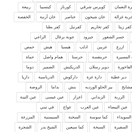
ة النعمان
كويرس شرقي
كورناز
كينسيبا
ربيعة
ربة غزالة
خان شيخون
خناصر
خان أرنبة
الخفصة
كفر زيتا
كفر تخاريم
كفرنبل
كفر بطنا
جسر الشغور
جيرود
جوبة برغال
الراعي
ازرع
عربين
ادلب
هيسيا
هيش
حمص
المسيرة
حربنفسة
حرستا
همام واصل
حماة
لفاخورة
دوير رسلان
الدريكيش
الضمير
دوما
دير عطية
دارة عزة
داركوش
الدرباسية
داريا
مشايخ
بير الحلو الورديه
بنش
بداما
الروضة
الزربة
الزبداني
اعزاز
عين عيسى
عين التينة
عين البيضاء
عين العرب
عواج
في تبني
السويداء
كما سوسة
السخنة
السيسنية
المزرعة
السفيرة
السبخة
كما سيعين
الشيخ بدر
الشجرة