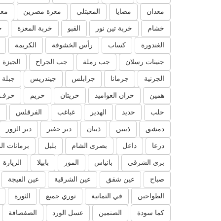
معدان
مضايا
المعبتلي
معرة مصرين
معر
خشام
خربة تين نور
القبو
خربة المعزة
خ
الغندورة
كساب
رأس الخشوفة
الكريمة
جنينات رسلان
جب رملة
جب الجراح
الجيزة
الجرنية
جرمانا
جرابلس
جيندريس
جبلة
همين
حران العواميد
حريتان
حريم
حرف 
حلب
حديد
الهدير
غباغب
الفرقلس
ا
دمشق
ذيبين
ذيبان
دير حفير
دير الزور
درعا
داعل
بصرى الشام
بلبل
برمانات ال
بري الشرقي
بانياس
الموز
بابيلا
الزيارة
صباح
عين شقق
عين الشرقية
عين الفيجة
الطواحين
في التمانية
توري جميع
الثورة
كما سودة
الصنمين
عسل الورد
الصفصافة