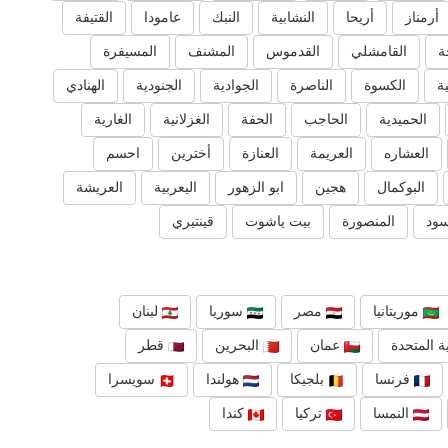
أرمناز
أريحا
النشابية
النبك
عامودا
القتيفة
ة
القامشلي
القدموس
المشنف
المسيفرة
ية
الكسوة
الناصرة
الجوادية
الجنودية
الهنادي
الحميدية
الحاجب
الحفة
الغزلانية
الغارية
العشاره
العريمة
العنازة
أخترين
احسم
البوكمال
هجين
ابو الزهور
اليعربية
العريشة
سود
المنصورة
بيت ياشوت
قينتيري
موريتانيا
مصر
سوريا
لبنان
ة المتحدة
عمان
البحرين
قطر
فرنسا
بلجيكا
هولندا
سويسرا
النمسا
تركيا
كندا