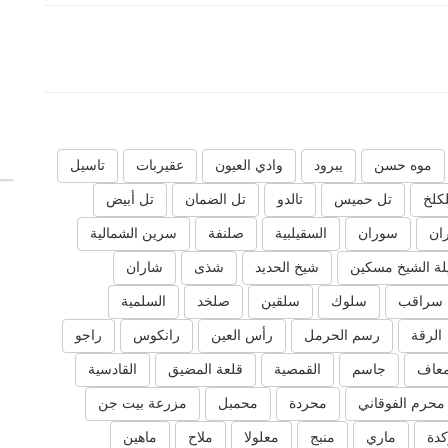
موه حسن
يبرود
وادي العيون
عقيربات
تاسيل
لكلخ
تل حميس
تالدو
تل الضمان
تل أبيض
ان
سوران
السقيلبية
صلنفة
سرين الشمالية
ة الشيخ مسكين
شيخ الحديد
شذى
شاران
سراقب
سلوك
سلقين
صلخد
السلمية
الرقة
رسم الحرمل
رأس العين
رانكوس
راجو
عاف
جاسم
القمصية
قلعة المضيق
القادسية
محرم الفوقاني
محردة
محمبل
مزرعة بيت جن
دة
ماري
منبج
معلولا
ملاح
ماهين