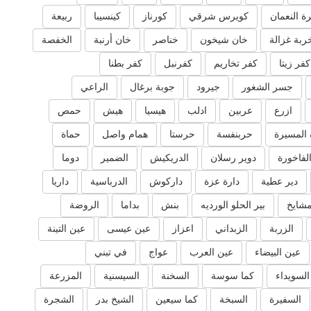
ة النعمان
كويرس شرقي
كورناز
كينسيبا
ربيعة
ربة غزالة
خان شيخون
خناصر
خان أرنبة
الخفصة
كفر زيتا
كفر تخاريم
كفرنبل
كفر بطنا
جسر الشغور
جيرود
جوبة برغال
الراعي
ازرع
عربين
ادلب
هيسيا
هيش
حمص
المسيرة
حربنفسة
حرستا
همام واصل
حماة
لفاخورة
دوير رسلان
الدريكيش
الضمير
دوما
دير عطية
دارة عزة
داركوش
الدرباسية
داريا
مشايخ
بير الحلو الورديه
بنش
بداما
الروضة
الزربة
الزبداني
اعزاز
عين عيسى
عين التينة
عين البيضاء
عين العرب
عواج
في تبني
السويداء
كما سوسة
السخنة
السيسنية
المزرعة
السفيرة
السبخة
كما سيعين
الشيخ بدر
الشجرة