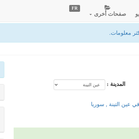
FR
و
صفحات أخرى
ثر معلومات.
المدينة :
في عين التينة , سوريا