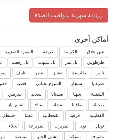
رزنامة شهرية لمواقيت الصلاة
أماكن أخرى
عين حلاق
الكرامة
عريقة
السورة الصغيرة
طرطوس
تل تمر
تل سلهب
تل رفعت
ت
تالين
طلبيسة
تفتناز
تدمر
تادف
سور
صرغايا
سنجار
الشيوخ تحتاني
قصبة
فضيل
الشققة
شهبا
صيدنايا
سععد
سرمين
صحنايا
صافيتا
سداد
صباح
السبع بيار
القطيبية
قرقينا
القحطانية
قطنا
قسطل م
نوبل
نوى
المزيرب
المزيرعة
الجلاء
مصياف
مسكنة
مشتى الحلو
مسعده
مرك