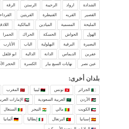
الشدادة
ارواد
الرحيبة
الرستن
الرقة
القصير
القريه
القنيطرة
القريتين
القرداح
المليحة
المسمية
الميادين
المالكية
اللاذق
الهول
الحواش
الحسكة
الحراك
الحمرا
البصيرة
البرقية
البهلولية
الباب
الأتارب
عفرين
الديماس
الدانة
الدالية
ابو قلقل
عين نصر
نهايات السبع بيار
الكسرة
الحجر الأ
بلدان أخرى:
الجزائر
تونس
ليبيا
المغرب
الأردن
العربية السعودية
الإمارات العربي
الكويت
مالي
النيجر
السنغال
إسبانيا
البرتغال
إيطاليا
ألمانيا
الولايات المتحدة الأمريكية