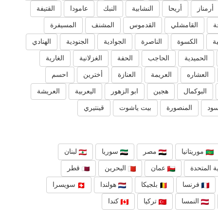
أرمناز
أريحا
النشابية
النبك
عامودا
القتيفة
ة
القامشلي
القدموس
المشنف
المسيفرة
ية
الكسوة
الناصرة
الجوادية
الجنودية
الهنادي
الحميدية
الحاجب
الحفة
الغزلانية
الغارية
العشاره
العريمة
العنازة
أخترين
احسم
البوكمال
هجين
ابو الزهور
اليعربية
العريشة
سود
المنصورة
بيت ياشوت
قينتيري
موريتانيا
مصر
سوريا
لبنان
ة المتحدة
عمان
البحرين
قطر
فرنسا
بلجيكا
هولندا
سويسرا
النمسا
تركيا
كندا