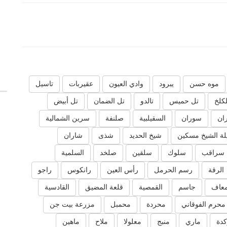
موه حسن
يبرود
وادي العيون
عقيربات
تاسيل
لكلخ
تل حميس
تالدو
تل الضمان
تل أبيض
ان
سوران
السقيلبية
صلنفة
سرين الشمالية
ة الشيخ مسكين
شيخ الحديد
شذى
شاران
سراقب
سلوك
سلقين
صلخد
السلمية
الرقة
رسم الحرمل
رأس العين
رانكوس
راجو
عاف
جاسم
القمصية
قلعة المضيق
القادسية
محرم الفوقاني
محردة
محمبل
مزرعة بيت جن
دة
ماري
منبج
معلولا
ملاح
ماهين