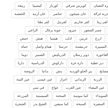
ة النعمان
كويرس شرقي
كورناز
كينسيبا
ربيعة
ربة غزالة
خان شيخون
خناصر
خان أرنبة
الخفصة
كفر زيتا
كفر تخاريم
كفرنبل
كفر بطنا
جسر الشغور
جيرود
جوبة برغال
الراعي
ازرع
عربين
ادلب
هيسيا
هيش
حمص
المسيرة
حربنفسة
حرستا
همام واصل
حماة
لفاخورة
دوير رسلان
الدريكيش
الضمير
دوما
دير عطية
دارة عزة
داركوش
الدرباسية
داريا
مشايخ
بير الحلو الورديه
بنش
بداما
الروضة
الزربة
الزبداني
اعزاز
عين عيسى
عين التينة
عين البيضاء
عين العرب
عواج
في تبني
السويداء
كما سوسة
السخنة
السيسنية
المزرعة
السفيرة
السبخة
كما سيعين
الشيخ بدر
الشجرة