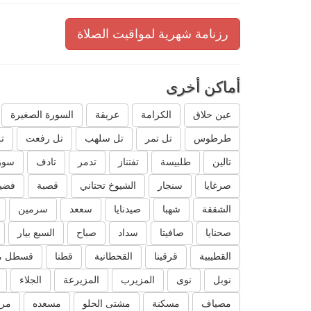
رزنامة شهرية لمواقيت الصلاة
أماكن أخرى
عين حلاق
الكرامة
عريقة
السورة الصغيرة
طرطوس
تل تمر
تل سلهب
تل رفعت
ت
تالين
طلبيسة
تفتناز
تدمر
تادف
سور
صرغايا
سنجار
الشيوخ تحتاني
قصبة
فضيل
الشققة
شهبا
صيدنايا
سععد
سرمين
صحنايا
صافيتا
سداد
صباح
السبع بيار
القطيبية
قرقينا
القحطانية
قطنا
قسطل م
نوبل
نوى
المزيرب
المزيرعة
الجلاء
مصياف
مسكنة
مشتى الحلو
مسعده
مرك