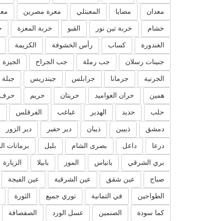
معدان
مضايا
المعبتلي
معرة مصرين
معر
خشام
خربة تين نور
القبو
خربة المعزة
خ
الغندورة
كساب
رأس الخشوفة
الكريمة
جنينات رسلان
جب رملة
جب الجراح
الجيزة
الجرنية
جرمانا
جرابلس
جيندريس
جبلة
همين
حران العواميد
حريتان
حريم
حرف 
حلب
حديد
الهدير
غباغب
الفرقلس
ا
دمشق
ذيبين
ذيبان
دير حفير
دير الزور
درعا
داعل
بصرى الشام
بلبل
برمانات ال
بري الشرقي
بانياس
الموز
بابيلا
الزيارة
صباح
عين شقق
عين الشرقية
عين الفيجة
الطواحين
في التمانية
توري جميع
الثورة
كما سودة
الصنمين
عسل الورد
الصفصافة