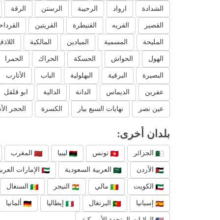
الشدادة
ارواد
الرحيبة
الرستن
الرقة
القصير
القريه
القنيطرة
القريتين
القرداح
المليحة
المسمية
الميادين
المالكية
اللاذق
الهول
الحواش
الحسكة
الحراك
الحمرا
البصيرة
البرقية
البهلولية
الباب
الأتارب
عفرين
الديماس
الدانة
الدالية
ابو قلقل
عين نصر
نهايات السبع بيار
الكسرة
الحجر الأ
بلدان أخرى:
الجزائر
تونس
ليبيا
المغرب
الأردن
العربية السعودية
الإمارات العربي
الكويت
مالي
النيجر
السنغال
إسبانيا
البرتغال
إيطاليا
ألمانيا
الولايات المتحدة الأمريكية