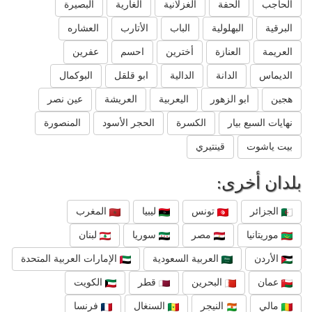
الحاجب
الحفة
الغزلانية
الغارية
البصيرة
البرقية
البهلولية
الباب
الأتارب
العشاره
العريمة
العنازة
أخترين
احسم
عفرين
الديماس
الدانة
الدالية
ابو قلقل
البوكمال
هجين
ابو الزهور
اليعربية
العريشة
عين نصر
نهايات السبع بيار
الكسرة
الحجر الأسود
المنصورة
بيت ياشوت
قينتيري
بلدان أخرى:
الجزائر
تونس
ليبيا
المغرب
موريتانيا
مصر
سوريا
لبنان
الأردن
العربية السعودية
الإمارات العربية المتحدة
عمان
البحرين
قطر
الكويت
مالي
النيجر
السنغال
فرنسا