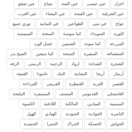
اعزاز
عين عيسى
عين التينة
صباح
عين شقق
عين الشرقية
عين الفيجة
عين البيضاء
عين العرب
عواج
في تبني
الطواحين
في التمانية
توري جميع
الثورة
السويداء
كما سوسة
السخنة
السيسنية
المزرعة
كما سودة
الصنمين
عسل الورد
الصفصافة
السفيرة
السبخة
كما سيعين
الشيخ بدر
الشجرة
الشدادة
ارواد
الرحيبة
الرستن
الرقة
أرمناز
أريحا
النشابية
النبك
عامودا
القتيفة
القصير
القريه
القنيطرة
القريتين
القرداحة
القامشلي
القدموس
المشنف
المسيفرة
المليحة
المسمية
الميادين
المالكية
اللاذقية
الكسوة
الناصرة
الجوادية
الجنودية
الهنادي
الهول
الحواش
الحسكة
الحراك
الحمرا
الحميدية