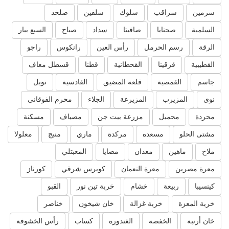
سرمين
سراقب
سلوك
سلقين
صلخد
السلمية
صحنايا
صافيتا
سداد
صباح
السبع بيار
الرقة
رسم الحرمل
رأس العين
رانكوس
راجو
القطيبية
قرقينا
القحطانية
قطنا
قسطل معاف
جاسم
القمصية
قلعة المضيق
القادسية
نوبل
نوى
المزيرب
المزيرعة
الجلاء
محرم الفوقاني
محردة
محمبل
مزرعة بيت جن
مصياف
مسكنة
مشتى الحلو
مسعده
مركدة
ماري
منبج
معلولا
ملاح
ماهين
معدان
مضايا
المعبتلي
معرة مصرين
معرة النعمان
كويرس شرقي
كورناز
كينسيبا
ربيعة
خشام
خربة تين نور
القبو
خربة المعزة
خربة غزالة
خان شيخون
خناصر
خان أرنبة
الخفصة
الغندورة
كساب
رأس الخشوفة