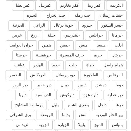
الكريمة
كفر زيتا
كفر تخاريم
كفرنبل
كفر بطنا
جنينات رسلان
جب رملة
جب الجراح
الجيزة
جسر الشغور
جيرود
جوبة برغال
الراعي
الجرنية
جرمانا
جرابلس
جيندريس
جبلة
ازرع
عربين
ادلب
هيسيا
هيش
حمص
همين
حران العواميد
حريتان
حريم
حرف المسيرة
حربنفسة
حرستا
همام واصل
حماة
حلب
حديد
الهدير
غباغب
الفرقلس
الفاخورة
دوير رسلان
الدريكيش
الضمير
دوما
دمشق
ذيبين
ذيبان
دير حفير
دير الزور
دير عطية
دارة عزة
داركوش
الدرباسية
داريا
درعا
داعل
بصرى الشام
بلبل
برمانات المشايخ
بير الحلو الورديه
بنش
بداما
الروضة
بري الشرقي
بانياس
الموز
بابيلا
الزيارة
الزربة
الزبداني