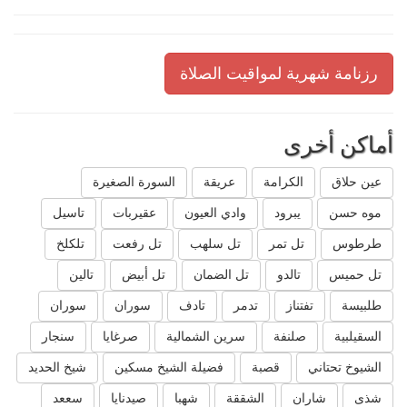
رزنامة شهرية لمواقيت الصلاة
أماكن أخرى
عين حلاق
الكرامة
عريقة
السورة الصغيرة
موه حسن
يبرود
وادي العيون
عقيربات
تاسيل
طرطوس
تل تمر
تل سلهب
تل رفعت
تلكلخ
تل حميس
تالدو
تل الضمان
تل أبيض
تالين
طلبيسة
تفتناز
تدمر
تادف
سوران
سوران
السقيلبية
صلنفة
سرين الشمالية
صرغايا
سنجار
الشيوخ تحتاني
قصبة
فضيلة الشيخ مسكين
شيخ الحديد
شذى
شاران
الشققة
شهبا
صيدنايا
سععد