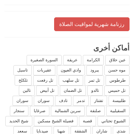
رزنامة شهرية لمواقيت الصلاة
أماكن أخرى
عين حلاق
الكرامة
عريقة
السورة الصغيرة
موه حسن
يبرود
وادي العيون
عقيربات
تاسيل
طرطوس
تل تمر
تل سلهب
تل رفعت
تلكلخ
تل حميس
تالدو
تل الضمان
تل أبيض
تالين
طلبيسة
تفتناز
تدمر
تادف
سوران
سوران
السقيلبية
صلنفة
سرين الشمالية
صرغايا
سنجار
الشيوخ تحتاني
قصبة
فضيلة الشيخ مسكين
شيخ الحديد
شذى
شاران
الشققة
شهبا
صيدنايا
سععد