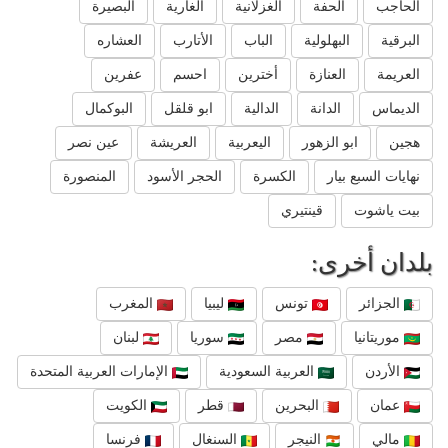
الحاجب
الحفة
الغزلانية
الغارية
البصيرة
البرقية
البهلولية
الباب
الأتارب
العشاره
العريمة
العنازة
أخترين
احسم
عفرين
الديماس
الدانة
الدالية
ابو قلقل
البوكمال
هجين
ابو الزهور
اليعربية
العريشة
عين نصر
نهايات السبع بيار
الكسرة
الحجر الأسود
المنصورة
بيت ياشوت
قينتيري
بلدان أخرى:
الجزائر
تونس
ليبيا
المغرب
موريتانيا
مصر
سوريا
لبنان
الأردن
العربية السعودية
الإمارات العربية المتحدة
عمان
البحرين
قطر
الكويت
مالي
النيجر
السنغال
فرنسا