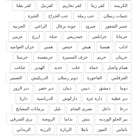
الكريمة
كفر زيتا
كفر تخاريم
كفرنبل
كفر بطنا
جنينات رسلان
جب رملة
جب الجراح
الجيزة
جسر الشغور
جيرود
جوبة برغال
الراعي
الجرنية
جرمانا
جرابلس
جيندريس
جبلة
ازرع
عربين
ادلب
هيسيا
هيش
حمص
همين
حران العواميد
حريتان
حريم
حرف المسيرة
حربنفسة
حرستا
همام واصل
حماة
حلب
حديد
الهدير
غباغب
الفرقلس
الفاخورة
دوير رسلان
الدريكيش
الضمير
دوما
دمشق
ذيبين
ذيبان
دير حفير
دير الزور
دير عطية
دارة عزة
داركوش
الدرباسية
داريا
درعا
داعل
بصرى الشام
بلبل
برمانات المشايخ
بير الحلو الورديه
بنش
بداما
الروضة
بري الشرقي
بانياس
الموز
بابيلا
الزيارة
الزربة
الزبداني