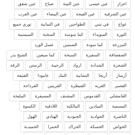
اعزاز
عين عيسى
عين التينة
صباح
عين شقق
عين الشرقية
عين الفيجة
عين البيضاء
عين العرب
عواج
في تبني
الطواحين
في التمانية
توري جميع
الثورة
السويداء
كما سوسة
السخنة
السيسنية
المزرعة
كما سودة
الصنمين
عسل الورد
الصفصافة
السفيرة
السبخة
كما سيعين
الشيخ بدر
الشجرة
الشدادة
ارواد
الرحيبة
الرستن
الرقة
أرمناز
أريحا
النشابية
النبك
عامودا
القتيفة
القصير
القريه
القنيطرة
القريتين
القرداحة
القامشلي
القدموس
المشنف
المسيفرة
المليحة
المسمية
الميادين
المالكية
اللاذقية
الكسوة
الناصرة
الجوادية
الجنودية
الهنادي
الهول
الحواش
الحسكة
الحراك
الحمرا
الحميدية