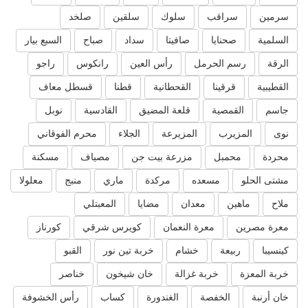
سرمين
سراقب
سلوك
سلقين
صلخد
السلمية
صحنايا
صافيتا
سداد
صباح
السبع بيار
الرقة
رسم الحرمل
رأس العين
رانكوس
راجو
القطيبية
قرقينا
القحطانية
قطنا
قسطل معاف
جاسم
القمصية
قلعة المضيق
القادسية
نوبل
نوى
المزيرب
المزيرعة
الجلاء
محرم الفوقاني
محردة
محمبل
مزرعة بيت جن
مصياف
مسكنة
مشتى الحلو
مسعده
مركدة
ماري
منبج
معلولا
ملاح
ماهين
معدان
مضايا
المعبتلي
معرة مصرين
معرة النعمان
كويرس شرقي
كورناز
كينسيبا
ربيعة
خشام
خربة تين نور
القبو
خربة المعزة
خربة غزالة
خان شيخون
خناصر
خان أرنبة
الخفصة
الغندورة
كساب
رأس الخشوفة