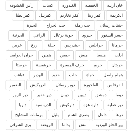
خان أرنبة
الخفصة
الغندورة
كساب
رأس الخشوفة
الكريمة
كفر زيتا
كفر تخاريم
كفرنبل
كفر بطنا
جنينات رسلان
جب رملة
جب الجراح
الجيزة
جسر الشغور
جيرود
جوبة برغال
الراعي
الجرنية
جرمانا
جرابلس
جيندريس
جبلة
ازرع
عربين
ادلب
هيسيا
هيش
حمص
همين
حران العواميد
حريتان
حريم
حرف المسيرة
حربنفسة
حرستا
همام واصل
حماة
حلب
حديد
الهدير
غباغب
الفرقلس
الفاخورة
دوير رسلان
الدريكيش
الضمير
دوما
دمشق
ذيبين
ذيبان
دير حفير
دير الزور
دير عطية
دارة عزة
داركوش
الدرباسية
داريا
درعا
داعل
بصرى الشام
بلبل
برمانات المشايخ
بير الحلو الورديه
بنش
بداما
الروضة
بري الشرقي