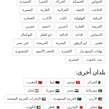
الحواش
الحسكة
الحراك
الحمرا
الحميدية
الحاجب
الحفة
الغزلانية
الغارية
البصيرة
البرقية
البهلولية
الباب
الأتارب
العشاره
العريمة
العنازة
أخترين
احسم
عفرين
الديماس
الدانة
الدالية
ابو قلقل
البوكمال
هجين
ابو الزهور
اليعربية
العريشة
عين نصر
نهايات السبع بيار
الكسرة
الحجر الأسود
المنصورة
بيت ياشوت
قينتيري
بلدان أخرى:
الجزائر
تونس
ليبيا
المغرب
موريتانيا
مصر
سوريا
لبنان
الأردن
العربية السعودية
الإمارات العربية المتحدة
عمان
البحرين
قطر
الكويت