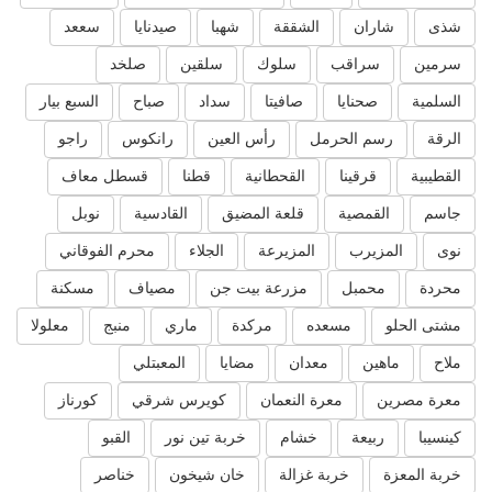
شذى
شاران
الشققة
شهبا
صيدنايا
سععد
سرمين
سراقب
سلوك
سلقين
صلخد
السلمية
صحنايا
صافيتا
سداد
صباح
السبع بيار
الرقة
رسم الحرمل
رأس العين
رانكوس
راجو
القطيبية
قرقينا
القحطانية
قطنا
قسطل معاف
جاسم
القمصية
قلعة المضيق
القادسية
نوبل
نوى
المزيرب
المزيرعة
الجلاء
محرم الفوقاني
محردة
محمبل
مزرعة بيت جن
مصياف
مسكنة
مشتى الحلو
مسعده
مركدة
ماري
منبج
معلولا
ملاح
ماهين
معدان
مضايا
المعبتلي
معرة مصرين
معرة النعمان
كويرس شرقي
كورناز
كينسيبا
ربيعة
خشام
خربة تين نور
القبو
خربة المعزة
خربة غزالة
خان شيخون
خناصر