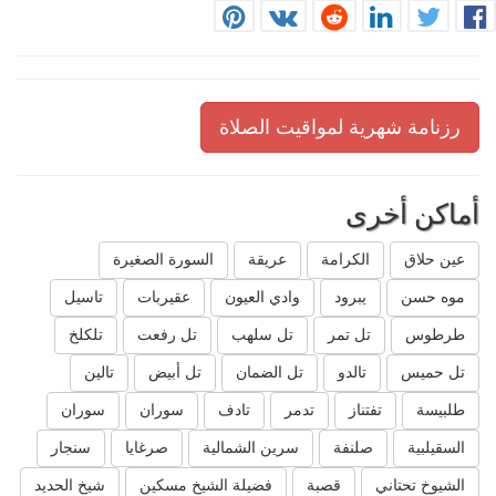
رزنامة شهرية لمواقيت الصلاة
أماكن أخرى
عين حلاق
الكرامة
عريقة
السورة الصغيرة
موه حسن
يبرود
وادي العيون
عقيربات
تاسيل
طرطوس
تل تمر
تل سلهب
تل رفعت
تلكلخ
تل حميس
تالدو
تل الضمان
تل أبيض
تالين
طلبيسة
تفتناز
تدمر
تادف
سوران
سوران
السقيلبية
صلنفة
سرين الشمالية
صرغايا
سنجار
الشيوخ تحتاني
قصبة
فضيلة الشيخ مسكين
شيخ الحديد