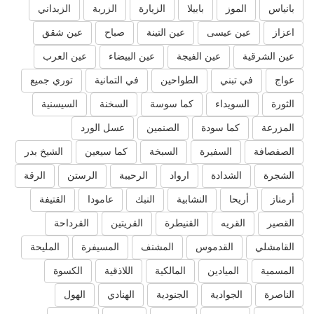
بانياس
الموز
بابيلا
الزيارة
الزربة
الزبداني
اعزاز
عين عيسى
عين التينة
صباح
عين شقق
عين الشرقية
عين الفيجة
عين البيضاء
عين العرب
عواج
في تبني
الطواحين
في التمانية
توري جميع
الثورة
السويداء
كما سوسة
السخنة
السيسنية
المزرعة
كما سودة
الصنمين
عسل الورد
الصفصافة
السفيرة
السبخة
كما سيعين
الشيخ بدر
الشجرة
الشدادة
ارواد
الرحيبة
الرستن
الرقة
أرمناز
أريحا
النشابية
النبك
عامودا
القتيفة
القصير
القريه
القنيطرة
القريتين
القرداحة
القامشلي
القدموس
المشنف
المسيفرة
المليحة
المسمية
الميادين
المالكية
اللاذقية
الكسوة
الناصرة
الجوادية
الجنودية
الهنادي
الهول