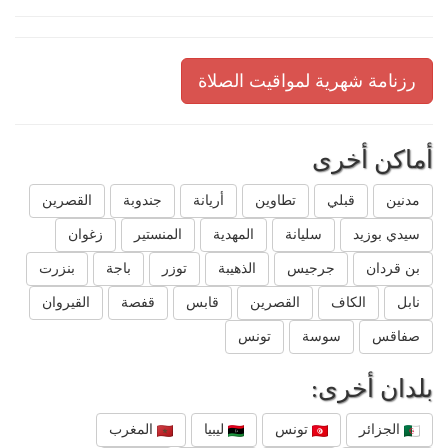
رزنامة شهرية لمواقيت الصلاة
أماكن أخرى
مدنين
قبلي
تطاوين
أريانة
جندوبة
القصرين
سيدي بوزيد
سليانة
المهدية
المنستير
زغوان
بن قردان
جرجيس
الذهيبة
توزر
باجة
بنزرت
نابل
الكاف
القصرين
قابس
قفصة
القيروان
صفاقس
سوسة
تونس
بلدان أخرى:
الجزائر
تونس
ليبيا
المغرب