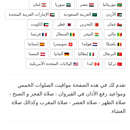
موريتانيا
مصر
سوريا
لبنان
الأردن
العربية السعودية
الإمارات العربية المتحدة
عمان
البحرين
قطر
الكويت
مالي
النيجر
السنغال
فرنسا
بلجيكا
هولندا
سويسرا
إسبانيا
البرتغال
إيطاليا
ألمانيا
النمسا
تركيا
كندا
الولايات المتحدة الأمريكية
نقدم لك في هذه الصفحة مواقيت الصلوات الخمس
ومواعيد رفع الأذان في القيروان : صلاة الفجر و الصبح -
صلاة الظهر - صلاة العصر - صلاة المغرب وكذالك صلاة
العشاء.