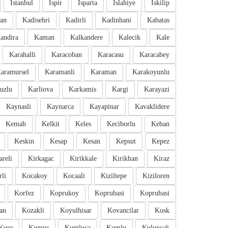
Istanbul
Ispir
Isparta
Islahiye
Iskilip
an
Kadisehri
Kadirli
Kadinhani
Kabatas
andira
Kaman
Kalkandere
Kalecik
Kale
Karahalli
Karacoban
Karacasu
Karacabey
aramursel
Karamanli
Karaman
Karakoyunlu
uzlu
Karliova
Karkamis
Kargi
Karayazi
Kaynasli
Kaynarca
Kayapinar
Kavaklidere
Kemah
Kelkit
Keles
Keciborlu
Keban
Keskin
Kesap
Kesan
Kepsut
Kepez
areli
Kirkagac
Kirikkale
Kirikhan
Kiraz
li
Kocakoy
Kocaali
Kiziltepe
Kiziloren
Korfez
Koprukoy
Koprubasi
Koprubasi
an
Kozakli
Koyulhisar
Kovancilar
Kosk
Kure
Kumru
Kumluca
Kumlu
Kuluncak