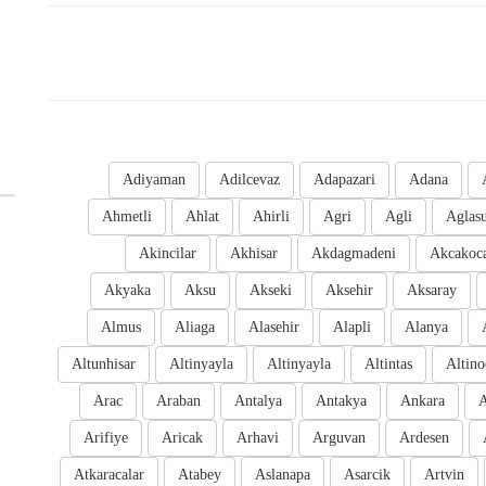
Adiyaman
Adilcevaz
Adapazari
Adana
Ahmetli
Ahlat
Ahirli
Agri
Agli
Aglas
Akincilar
Akhisar
Akdagmadeni
Akcakoc
Akyaka
Aksu
Akseki
Aksehir
Aksaray
Almus
Aliaga
Alasehir
Alapli
Alanya
Altunhisar
Altinyayla
Altinyayla
Altintas
Altino
Arac
Araban
Antalya
Antakya
Ankara
A
Arifiye
Aricak
Arhavi
Arguvan
Ardesen
Atkaracalar
Atabey
Aslanapa
Asarcik
Artvin