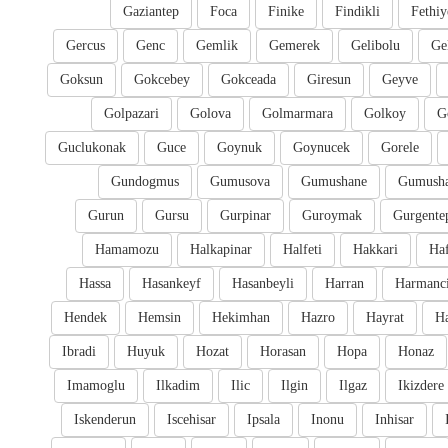
Gaziantep
Foca
Finike
Findikli
Fethiy
Gercus
Genc
Gemlik
Gemerek
Gelibolu
Ge
Goksun
Gokcebey
Gokceada
Giresun
Geyve
Golpazari
Golova
Golmarmara
Golkoy
G
Guclukonak
Guce
Goynuk
Goynucek
Gorele
Gundogmus
Gumusova
Gumushane
Gumusha
Gurun
Gursu
Gurpinar
Guroymak
Gurgente
Hamamozu
Halkapinar
Halfeti
Hakkari
Ha
Hassa
Hasankeyf
Hasanbeyli
Harran
Harmanc
Hendek
Hemsin
Hekimhan
Hazro
Hayrat
H
Ibradi
Huyuk
Hozat
Horasan
Hopa
Honaz
Imamoglu
Ilkadim
Ilic
Ilgin
Ilgaz
Ikizdere
Iskenderun
Iscehisar
Ipsala
Inonu
Inhisar