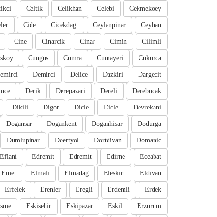
tikci
Celtik
Celikhan
Celebi
Cekmekoey
eler
Cide
Cicekdagi
Ceylanpinar
Ceyhan
Cine
Cinarcik
Cinar
Cimin
Cilimli
skoy
Cungus
Cumra
Cumayeri
Cukurca
emirci
Demirci
Delice
Dazkiri
Dargecit
ince
Derik
Derepazari
Dereli
Derebucak
Dikili
Digor
Dicle
Dicle
Devrekani
Dogansar
Dogankent
Doganhisar
Dodurga
Dumlupinar
Doertyol
Dortdivan
Domanic
Eflani
Edremit
Edremit
Edirne
Eceabat
Emet
Elmali
Elmadag
Eleskirt
Eldivan
Erfelek
Erenler
Eregli
Erdemli
Erdek
sme
Eskisehir
Eskipazar
Eskil
Erzurum