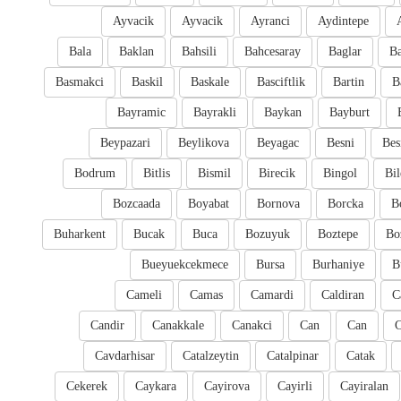
Ayvacik
Ayvacik
Ayranci
Aydintepe
Bala
Baklan
Bahsili
Bahcesaray
Baglar
Ba
Basmakci
Baskil
Baskale
Basciftlik
Bartin
B
Bayramic
Bayrakli
Baykan
Bayburt
Beypazari
Beylikova
Beyagac
Besni
Bes
Bodrum
Bitlis
Bismil
Birecik
Bingol
Bil
Bozcaada
Boyabat
Bornova
Borcka
B
Buharkent
Bucak
Buca
Bozuyuk
Boztepe
Bo
Bueyuekcekmece
Bursa
Burhaniye
B
Cameli
Camas
Camardi
Caldiran
C
Candir
Canakkale
Canakci
Can
Can
Cavdarhisar
Catalzeytin
Catalpinar
Catak
Cekerek
Caykara
Cayirova
Cayirli
Cayiralan