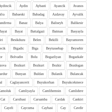
Aydincik
Aydin
Aybasti
Ayancik
Avanos
fra
Babaeski
Babadag
Azdavay
Ayvalik
andirma
Banaz
Balya
Baliseyh
Balikesir
Bayat
Bayat
Battalgazi
Batman
Basyayla
iri
Besikduzu
Belen
Bekilli
Bayramoren
ecik
Bigadic
Biga
Beytussebap
Beysehir
or
Bolvadin
Bolu
Bogazliyan
Bogazkale
zova
Bozkurt
Bozkurt
Bozkir
Bozdogan
urdur
Bunyan
Buldan
Bulanik
Bulancak
al
Caglayancerit
Buyukorhan
Buyukcekmece
Camoluk
Camliyayla
Camlihemsin
Camlidere
Cat
Carsibasi
Carsamba
Cardak
Cankiri
Cayeli
Caycuma
Caybasi
Cay
Cavdir