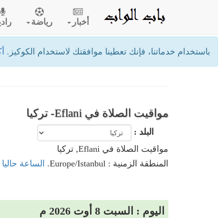
أخبار
رياضة
رادي
باستخدام خدماتنا، فإنك تعطينا موافقتك لاستخدام الكوكيز.
أك
مواقيت الصلاة في Eflani- تركيا
البلد :
مواقيت الصلاة في Eflani, تركيا
المنطقة الزمنية : Europe/Istanbul.
الساعة حاليا في Eflani
اليوم : السبت 8 أوت 2026 م