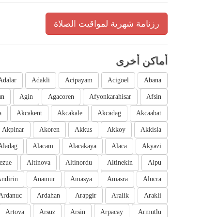
رزنامة شهرية لمواقيت الصلاة
أماكن أخرى
Adalar
Adakli
Acipayam
Acigoel
Abana
un
Agin
Agacoren
Afyonkarahisar
Afsin
a
Akcakent
Akcakale
Akcadag
Akcaabat
Akpinar
Akoren
Akkus
Akkoy
Akkisla
Aladag
Alacam
Alacakaya
Alaca
Akyazi
ezue
Altinova
Altinordu
Altinekin
Alpu
ndirin
Anamur
Amasya
Amasra
Alucra
Ardanuc
Ardahan
Arapgir
Aralik
Arakli
Artova
Arsuz
Arsin
Arpacay
Armutlu