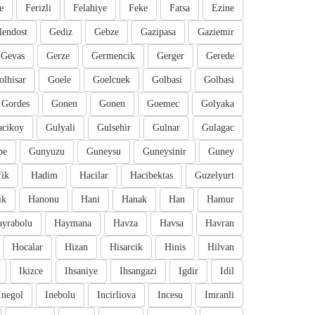
e
Ferizli
Felahiye
Feke
Fatsa
Ezine
lendost
Gediz
Gebze
Gazipasa
Gaziemir
Gevas
Gerze
Germencik
Gerger
Gerede
olhisar
Goele
Goelcuek
Golbasi
Golbasi
Gordes
Gonen
Gonen
Goemec
Golyaka
cikoy
Gulyali
Gulsehir
Gulnar
Gulagac
pe
Gunyuzu
Guneysu
Guneysinir
Guney
fik
Hadim
Hacilar
Hacibektas
Guzelyurt
ik
Hanonu
Hani
Hanak
Han
Hamur
ayrabolu
Haymana
Havza
Havsa
Havran
Hocalar
Hizan
Hisarcik
Hinis
Hilvan
Ikizce
Ihsaniye
Ihsangazi
Igdir
Idil
Inegol
Inebolu
Incirliova
Incesu
Imranli