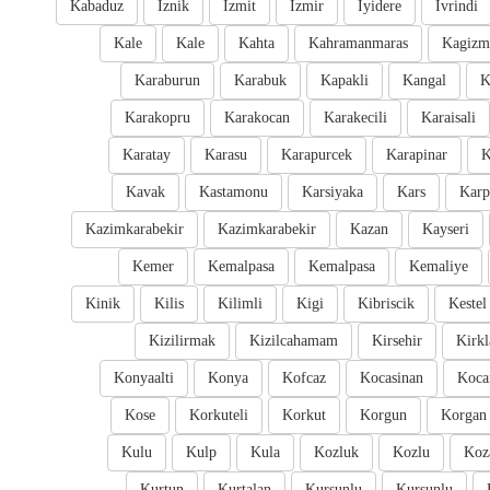
Kabaduz
Iznik
Izmit
Izmir
Iyidere
Ivrindi
Kale
Kale
Kahta
Kahramanmaras
Kagizm
Karaburun
Karabuk
Kapakli
Kangal
K
Karakopru
Karakocan
Karakecili
Karaisali
Karatay
Karasu
Karapurcek
Karapinar
K
Kavak
Kastamonu
Karsiyaka
Kars
Karp
Kazimkarabekir
Kazimkarabekir
Kazan
Kayseri
Kemer
Kemalpasa
Kemalpasa
Kemaliye
Kinik
Kilis
Kilimli
Kigi
Kibriscik
Kestel
Kizilirmak
Kizilcahamam
Kirsehir
Kirkl
Konyaalti
Konya
Kofcaz
Kocasinan
Kocar
Kose
Korkuteli
Korkut
Korgun
Korgan
Kulu
Kulp
Kula
Kozluk
Kozlu
Koz
Kurtun
Kurtalan
Kursunlu
Kursunlu