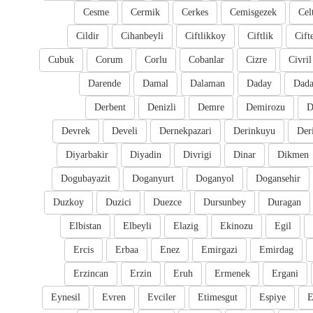
Cesme
Cermik
Cerkes
Cemisgezek
Cel
Cildir
Cihanbeyli
Ciftlikkoy
Ciftlik
Cift
Cubuk
Corum
Corlu
Cobanlar
Cizre
Civril
Darende
Damal
Dalaman
Daday
Dada
Derbent
Denizli
Demre
Demirozu
D
Devrek
Develi
Dernekpazari
Derinkuyu
Der
Diyarbakir
Diyadin
Divrigi
Dinar
Dikmen
Dogubayazit
Doganyurt
Doganyol
Dogansehir
Duzkoy
Duzici
Duezce
Dursunbey
Duragan
Elbistan
Elbeyli
Elazig
Ekinozu
Egil
Ercis
Erbaa
Enez
Emirgazi
Emirdag
Erzincan
Erzin
Eruh
Ermenek
Ergani
Eynesil
Evren
Evciler
Etimesgut
Espiye
E