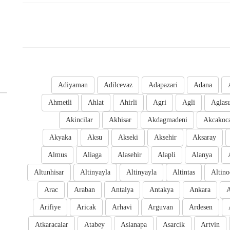
Adiyaman
Adilcevaz
Adapazari
Adana
Ahmetli
Ahlat
Ahirli
Agri
Agli
Aglas
Akincilar
Akhisar
Akdagmadeni
Akcakoc
Akyaka
Aksu
Akseki
Aksehir
Aksaray
Almus
Aliaga
Alasehir
Alapli
Alanya
Altunhisar
Altinyayla
Altinyayla
Altintas
Altino
Arac
Araban
Antalya
Antakya
Ankara
A
Arifiye
Aricak
Arhavi
Arguvan
Ardesen
Atkaracalar
Atabey
Aslanapa
Asarcik
Artvin