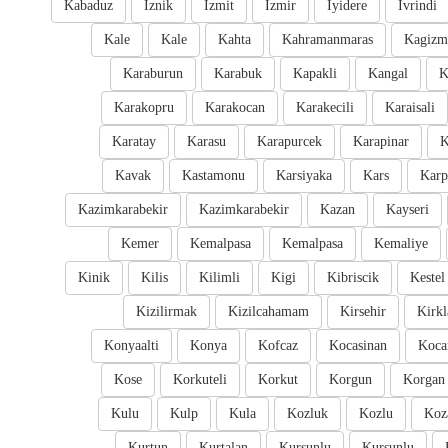
Kabaduz
Iznik
Izmit
Izmir
Iyidere
Ivrindi
Kale
Kale
Kahta
Kahramanmaras
Kagizm
Karaburun
Karabuk
Kapakli
Kangal
K
Karakopru
Karakocan
Karakecili
Karaisali
Karatay
Karasu
Karapurcek
Karapinar
K
Kavak
Kastamonu
Karsiyaka
Kars
Karp
Kazimkarabekir
Kazimkarabekir
Kazan
Kayseri
Kemer
Kemalpasa
Kemalpasa
Kemaliye
Kinik
Kilis
Kilimli
Kigi
Kibriscik
Kestel
Kizilirmak
Kizilcahamam
Kirsehir
Kirkl
Konyaalti
Konya
Kofcaz
Kocasinan
Kocar
Kose
Korkuteli
Korkut
Korgun
Korgan
Kulu
Kulp
Kula
Kozluk
Kozlu
Koz
Kurtun
Kurtalan
Kursunlu
Kursunlu