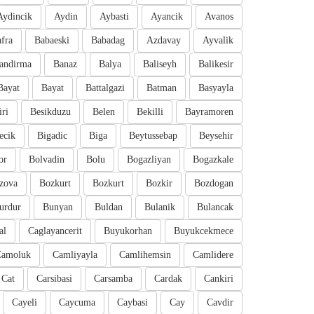
Aydincik
Aydin
Aybasti
Ayancik
Avanos
fra
Babaeski
Babadag
Azdavay
Ayvalik
andirma
Banaz
Balya
Baliseyh
Balikesir
Bayat
Bayat
Battalgazi
Batman
Basyayla
iri
Besikduzu
Belen
Bekilli
Bayramoren
ecik
Bigadic
Biga
Beytussebap
Beysehir
or
Bolvadin
Bolu
Bogazliyan
Bogazkale
zova
Bozkurt
Bozkurt
Bozkir
Bozdogan
urdur
Bunyan
Buldan
Bulanik
Bulancak
al
Caglayancerit
Buyukorhan
Buyukcekmece
Camoluk
Camliyayla
Camlihemsin
Camlidere
Cat
Carsibasi
Carsamba
Cardak
Cankiri
Cayeli
Caycuma
Caybasi
Cay
Cavdir