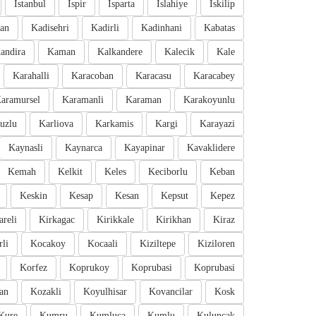
Istanbul
Ispir
Isparta
Islahiye
Iskilip
an
Kadisehri
Kadirli
Kadinhani
Kabatas
andira
Kaman
Kalkandere
Kalecik
Kale
Karahalli
Karacoban
Karacasu
Karacabey
aramursel
Karamanli
Karaman
Karakoyunlu
uzlu
Karliova
Karkamis
Kargi
Karayazi
Kaynasli
Kaynarca
Kayapinar
Kavaklidere
Kemah
Kelkit
Keles
Keciborlu
Keban
Keskin
Kesap
Kesan
Kepsut
Kepez
areli
Kirkagac
Kirikkale
Kirikhan
Kiraz
li
Kocakoy
Kocaali
Kiziltepe
Kiziloren
Korfez
Koprukoy
Koprubasi
Koprubasi
an
Kozakli
Koyulhisar
Kovancilar
Kosk
Kure
Kumru
Kumluca
Kumlu
Kuluncak