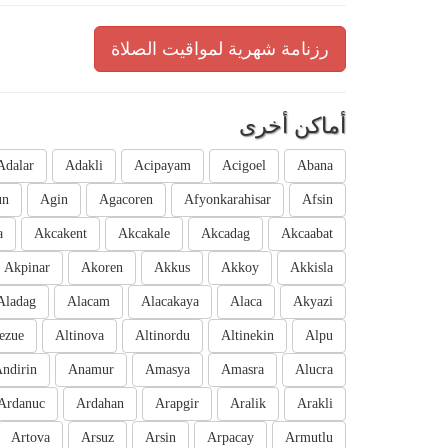
رزنامة شهرية لمواقيت الصلاة
أماكن أخرى
Adalar
Adakli
Acipayam
Acigoel
Abana
un
Agin
Agacoren
Afyonkarahisar
Afsin
a
Akcakent
Akcakale
Akcadag
Akcaabat
Akpinar
Akoren
Akkus
Akkoy
Akkisla
Aladag
Alacam
Alacakaya
Alaca
Akyazi
ezue
Altinova
Altinordu
Altinekin
Alpu
ndirin
Anamur
Amasya
Amasra
Alucra
Ardanuc
Ardahan
Arapgir
Aralik
Arakli
Artova
Arsuz
Arsin
Arpacay
Armutlu