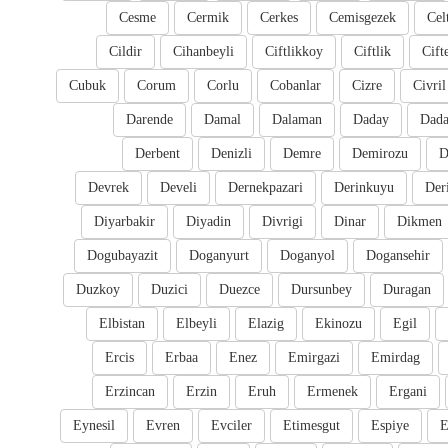
Cesme
Cermik
Cerkes
Cemisgezek
Cel
Cildir
Cihanbeyli
Ciftlikkoy
Ciftlik
Cift
Cubuk
Corum
Corlu
Cobanlar
Cizre
Civril
Darende
Damal
Dalaman
Daday
Dada
Derbent
Denizli
Demre
Demirozu
D
Devrek
Develi
Dernekpazari
Derinkuyu
Der
Diyarbakir
Diyadin
Divrigi
Dinar
Dikmen
Dogubayazit
Doganyurt
Doganyol
Dogansehir
Duzkoy
Duzici
Duezce
Dursunbey
Duragan
Elbistan
Elbeyli
Elazig
Ekinozu
Egil
Ercis
Erbaa
Enez
Emirgazi
Emirdag
Erzincan
Erzin
Eruh
Ermenek
Ergani
Eynesil
Evren
Evciler
Etimesgut
Espiye
E