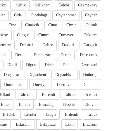
tikci
Celtik
Celikhan
Celebi
Cekmekoey
eler
Cide
Cicekdagi
Ceylanpinar
Ceyhan
Cine
Cinarcik
Cinar
Cimin
Cilimli
skoy
Cungus
Cumra
Cumayeri
Cukurca
emirci
Demirci
Delice
Dazkiri
Dargecit
ince
Derik
Derepazari
Dereli
Derebucak
Dikili
Digor
Dicle
Dicle
Devrekani
Dogansar
Dogankent
Doganhisar
Dodurga
Dumlupinar
Doertyol
Dortdivan
Domanic
Eflani
Edremit
Edremit
Edirne
Eceabat
Emet
Elmali
Elmadag
Eleskirt
Eldivan
Erfelek
Erenler
Eregli
Erdemli
Erdek
sme
Eskisehir
Eskipazar
Eskil
Erzurum