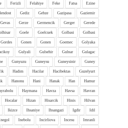
e
Ferizli
Felahiye
Feke
Fatsa
Ezine
lendost
Gediz
Gebze
Gazipasa
Gaziemir
Gevas
Gerze
Germencik
Gerger
Gerede
olhisar
Goele
Goelcuek
Golbasi
Golbasi
Gordes
Gonen
Gonen
Goemec
Golyaka
cikoy
Gulyali
Gulsehir
Gulnar
Gulagac
pe
Gunyuzu
Guneysu
Guneysinir
Guney
fik
Hadim
Hacilar
Hacibektas
Guzelyurt
ik
Hanonu
Hani
Hanak
Han
Hamur
ayrabolu
Haymana
Havza
Havsa
Havran
Hocalar
Hizan
Hisarcik
Hinis
Hilvan
Ikizce
Ihsaniye
Ihsangazi
Igdir
Idil
Inegol
Inebolu
Incirliova
Incesu
Imranli