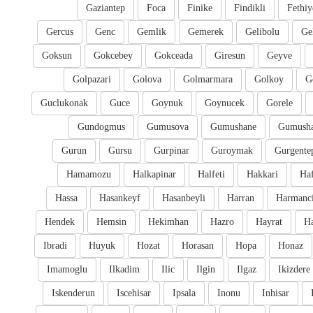
Gaziantep
Foca
Finike
Findikli
Fethiy
Gercus
Genc
Gemlik
Gemerek
Gelibolu
Ge
Goksun
Gokcebey
Gokceada
Giresun
Geyve
Golpazari
Golova
Golmarmara
Golkoy
G
Guclukonak
Guce
Goynuk
Goynucek
Gorele
Gundogmus
Gumusova
Gumushane
Gumusha
Gurun
Gursu
Gurpinar
Guroymak
Gurgente
Hamamozu
Halkapinar
Halfeti
Hakkari
Ha
Hassa
Hasankeyf
Hasanbeyli
Harran
Harmanc
Hendek
Hemsin
Hekimhan
Hazro
Hayrat
H
Ibradi
Huyuk
Hozat
Horasan
Hopa
Honaz
Imamoglu
Ilkadim
Ilic
Ilgin
Ilgaz
Ikizdere
Iskenderun
Iscehisar
Ipsala
Inonu
Inhisar