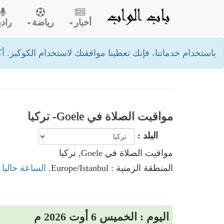
أخبار
رياضة
رادي
باستخدام خدماتنا، فإنك تعطينا موافقتك لاستخدام الكوكيز.
أك
مواقيت الصلاة في Goele- تركيا
البلد :
مواقيت الصلاة في Goele, تركيا
المنطقة الزمنية : Europe/Istanbul.
الساعة حاليا في Goele,
اليوم : الخميس 6 أوت 2026 م