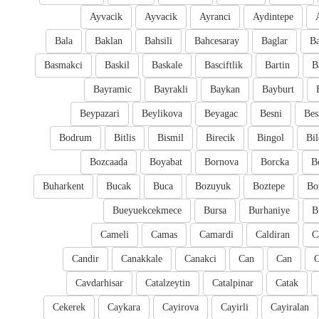
Ayvacik
Ayvacik
Ayranci
Aydintepe
Bala
Baklan
Bahsili
Bahcesaray
Baglar
Ba
Basmakci
Baskil
Baskale
Basciftlik
Bartin
B
Bayramic
Bayrakli
Baykan
Bayburt
Beypazari
Beylikova
Beyagac
Besni
Bes
Bodrum
Bitlis
Bismil
Birecik
Bingol
Bil
Bozcaada
Boyabat
Bornova
Borcka
B
Buharkent
Bucak
Buca
Bozuyuk
Boztepe
Bo
Bueyuekcekmece
Bursa
Burhaniye
B
Cameli
Camas
Camardi
Caldiran
C
Candir
Canakkale
Canakci
Can
Can
Cavdarhisar
Catalzeytin
Catalpinar
Catak
Cekerek
Caykara
Cayirova
Cayirli
Cayiralan