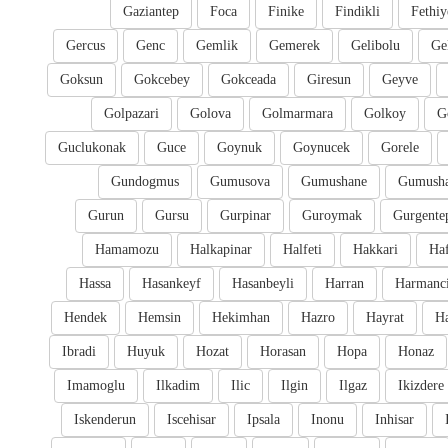
Gaziantep
Foca
Finike
Findikli
Fethiy
Gercus
Genc
Gemlik
Gemerek
Gelibolu
Ge
Goksun
Gokcebey
Gokceada
Giresun
Geyve
Golpazari
Golova
Golmarmara
Golkoy
G
Guclukonak
Guce
Goynuk
Goynucek
Gorele
Gundogmus
Gumusova
Gumushane
Gumusha
Gurun
Gursu
Gurpinar
Guroymak
Gurgente
Hamamozu
Halkapinar
Halfeti
Hakkari
Ha
Hassa
Hasankeyf
Hasanbeyli
Harran
Harmanc
Hendek
Hemsin
Hekimhan
Hazro
Hayrat
H
Ibradi
Huyuk
Hozat
Horasan
Hopa
Honaz
Imamoglu
Ilkadim
Ilic
Ilgin
Ilgaz
Ikizdere
Iskenderun
Iscehisar
Ipsala
Inonu
Inhisar