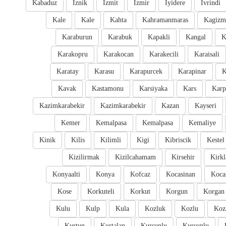
Kabaduz
Iznik
Izmit
Izmir
Iyidere
Ivrindi
Kale
Kale
Kahta
Kahramanmaras
Kagizm
Karaburun
Karabuk
Kapakli
Kangal
K
Karakopru
Karakocan
Karakecili
Karaisali
Karatay
Karasu
Karapurcek
Karapinar
K
Kavak
Kastamonu
Karsiyaka
Kars
Karp
Kazimkarabekir
Kazimkarabekir
Kazan
Kayseri
Kemer
Kemalpasa
Kemalpasa
Kemaliye
Kinik
Kilis
Kilimli
Kigi
Kibriscik
Kestel
Kizilirmak
Kizilcahamam
Kirsehir
Kirkl
Konyaalti
Konya
Kofcaz
Kocasinan
Kocar
Kose
Korkuteli
Korkut
Korgun
Korgan
Kulu
Kulp
Kula
Kozluk
Kozlu
Koz
Kurtun
Kurtalan
Kursunlu
Kursunlu