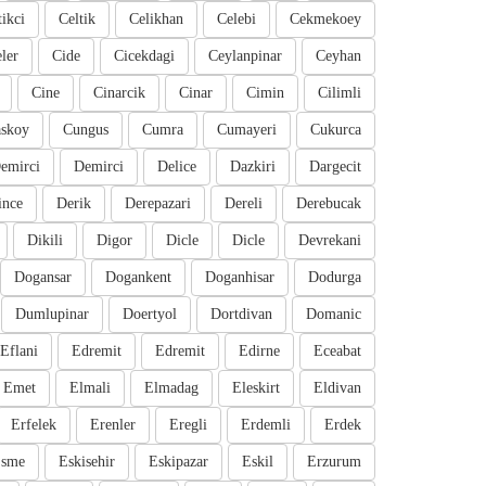
tikci
Celtik
Celikhan
Celebi
Cekmekoey
eler
Cide
Cicekdagi
Ceylanpinar
Ceyhan
Cine
Cinarcik
Cinar
Cimin
Cilimli
skoy
Cungus
Cumra
Cumayeri
Cukurca
emirci
Demirci
Delice
Dazkiri
Dargecit
ince
Derik
Derepazari
Dereli
Derebucak
Dikili
Digor
Dicle
Dicle
Devrekani
Dogansar
Dogankent
Doganhisar
Dodurga
Dumlupinar
Doertyol
Dortdivan
Domanic
Eflani
Edremit
Edremit
Edirne
Eceabat
Emet
Elmali
Elmadag
Eleskirt
Eldivan
Erfelek
Erenler
Eregli
Erdemli
Erdek
sme
Eskisehir
Eskipazar
Eskil
Erzurum