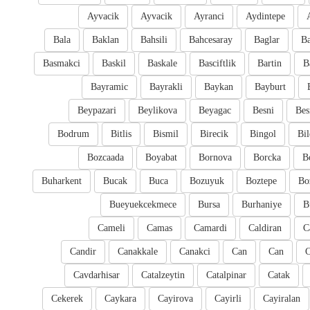
Ayvacik
Ayvacik
Ayranci
Aydintepe
Bala
Baklan
Bahsili
Bahcesaray
Baglar
Ba
Basmakci
Baskil
Baskale
Basciftlik
Bartin
B
Bayramic
Bayrakli
Baykan
Bayburt
Beypazari
Beylikova
Beyagac
Besni
Bes
Bodrum
Bitlis
Bismil
Birecik
Bingol
Bil
Bozcaada
Boyabat
Bornova
Borcka
B
Buharkent
Bucak
Buca
Bozuyuk
Boztepe
Bo
Bueyuekcekmece
Bursa
Burhaniye
B
Cameli
Camas
Camardi
Caldiran
C
Candir
Canakkale
Canakci
Can
Can
Cavdarhisar
Catalzeytin
Catalpinar
Catak
Cekerek
Caykara
Cayirova
Cayirli
Cayiralan