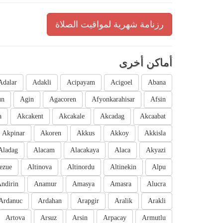
رزنامة شهرية لمواقيت الصلاة
أماكن أخرى
Adalar
Adakli
Acipayam
Acigoel
Abana
un
Agin
Agacoren
Afyonkarahisar
Afsin
a
Akcakent
Akcakale
Akcadag
Akcaabat
Akpinar
Akoren
Akkus
Akkoy
Akkisla
Aladag
Alacam
Alacakaya
Alaca
Akyazi
ezue
Altinova
Altinordu
Altinekin
Alpu
ndirin
Anamur
Amasya
Amasra
Alucra
Ardanuc
Ardahan
Arapgir
Aralik
Arakli
Artova
Arsuz
Arsin
Arpacay
Armutlu