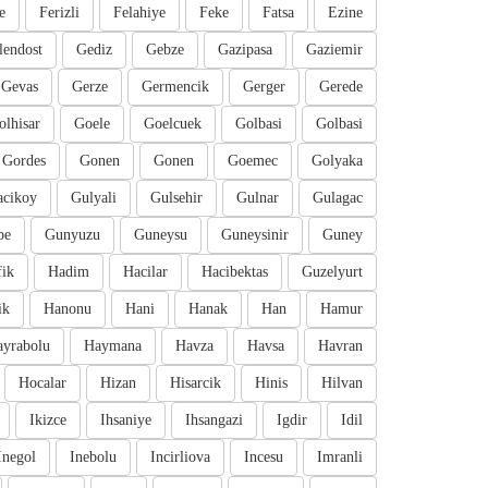
e
Ferizli
Felahiye
Feke
Fatsa
Ezine
lendost
Gediz
Gebze
Gazipasa
Gaziemir
Gevas
Gerze
Germencik
Gerger
Gerede
olhisar
Goele
Goelcuek
Golbasi
Golbasi
Gordes
Gonen
Gonen
Goemec
Golyaka
cikoy
Gulyali
Gulsehir
Gulnar
Gulagac
pe
Gunyuzu
Guneysu
Guneysinir
Guney
fik
Hadim
Hacilar
Hacibektas
Guzelyurt
ik
Hanonu
Hani
Hanak
Han
Hamur
ayrabolu
Haymana
Havza
Havsa
Havran
Hocalar
Hizan
Hisarcik
Hinis
Hilvan
Ikizce
Ihsaniye
Ihsangazi
Igdir
Idil
Inegol
Inebolu
Incirliova
Incesu
Imranli