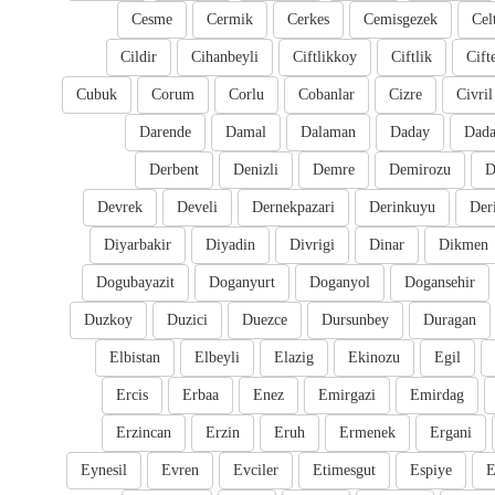
Cesme
Cermik
Cerkes
Cemisgezek
Cel
Cildir
Cihanbeyli
Ciftlikkoy
Ciftlik
Cift
Cubuk
Corum
Corlu
Cobanlar
Cizre
Civril
Darende
Damal
Dalaman
Daday
Dada
Derbent
Denizli
Demre
Demirozu
D
Devrek
Develi
Dernekpazari
Derinkuyu
Der
Diyarbakir
Diyadin
Divrigi
Dinar
Dikmen
Dogubayazit
Doganyurt
Doganyol
Dogansehir
Duzkoy
Duzici
Duezce
Dursunbey
Duragan
Elbistan
Elbeyli
Elazig
Ekinozu
Egil
Ercis
Erbaa
Enez
Emirgazi
Emirdag
Erzincan
Erzin
Eruh
Ermenek
Ergani
Eynesil
Evren
Evciler
Etimesgut
Espiye
E