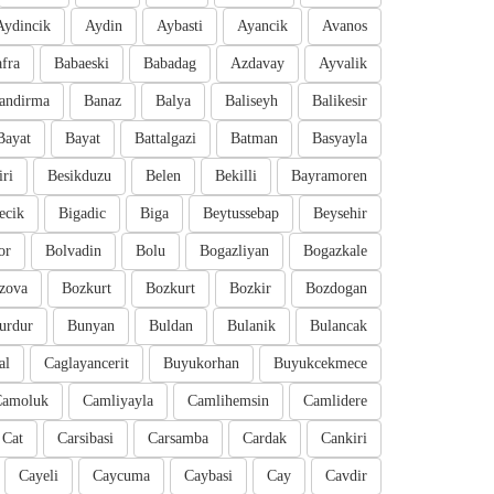
Aydincik
Aydin
Aybasti
Ayancik
Avanos
fra
Babaeski
Babadag
Azdavay
Ayvalik
andirma
Banaz
Balya
Baliseyh
Balikesir
Bayat
Bayat
Battalgazi
Batman
Basyayla
iri
Besikduzu
Belen
Bekilli
Bayramoren
ecik
Bigadic
Biga
Beytussebap
Beysehir
or
Bolvadin
Bolu
Bogazliyan
Bogazkale
zova
Bozkurt
Bozkurt
Bozkir
Bozdogan
urdur
Bunyan
Buldan
Bulanik
Bulancak
al
Caglayancerit
Buyukorhan
Buyukcekmece
Camoluk
Camliyayla
Camlihemsin
Camlidere
Cat
Carsibasi
Carsamba
Cardak
Cankiri
Cayeli
Caycuma
Caybasi
Cay
Cavdir