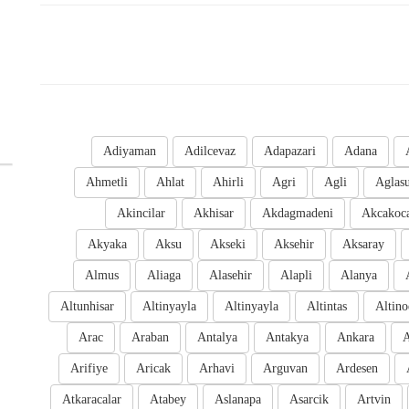
Adiyaman
Adilcevaz
Adapazari
Adana
Ahmetli
Ahlat
Ahirli
Agri
Agli
Aglas
Akincilar
Akhisar
Akdagmadeni
Akcakoc
Akyaka
Aksu
Akseki
Aksehir
Aksaray
Almus
Aliaga
Alasehir
Alapli
Alanya
Altunhisar
Altinyayla
Altinyayla
Altintas
Altino
Arac
Araban
Antalya
Antakya
Ankara
A
Arifiye
Aricak
Arhavi
Arguvan
Ardesen
Atkaracalar
Atabey
Aslanapa
Asarcik
Artvin