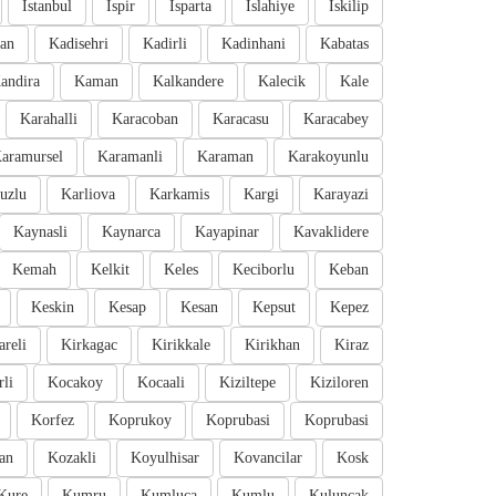
Istanbul
Ispir
Isparta
Islahiye
Iskilip
an
Kadisehri
Kadirli
Kadinhani
Kabatas
andira
Kaman
Kalkandere
Kalecik
Kale
Karahalli
Karacoban
Karacasu
Karacabey
aramursel
Karamanli
Karaman
Karakoyunlu
uzlu
Karliova
Karkamis
Kargi
Karayazi
Kaynasli
Kaynarca
Kayapinar
Kavaklidere
Kemah
Kelkit
Keles
Keciborlu
Keban
Keskin
Kesap
Kesan
Kepsut
Kepez
areli
Kirkagac
Kirikkale
Kirikhan
Kiraz
li
Kocakoy
Kocaali
Kiziltepe
Kiziloren
Korfez
Koprukoy
Koprubasi
Koprubasi
an
Kozakli
Koyulhisar
Kovancilar
Kosk
Kure
Kumru
Kumluca
Kumlu
Kuluncak