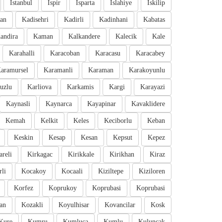
Istanbul
Ispir
Isparta
Islahiye
Iskilip
an
Kadisehri
Kadirli
Kadinhani
Kabatas
andira
Kaman
Kalkandere
Kalecik
Kale
Karahalli
Karacoban
Karacasu
Karacabey
aramursel
Karamanli
Karaman
Karakoyunlu
uzlu
Karliova
Karkamis
Kargi
Karayazi
Kaynasli
Kaynarca
Kayapinar
Kavaklidere
Kemah
Kelkit
Keles
Keciborlu
Keban
Keskin
Kesap
Kesan
Kepsut
Kepez
areli
Kirkagac
Kirikkale
Kirikhan
Kiraz
li
Kocakoy
Kocaali
Kiziltepe
Kiziloren
Korfez
Koprukoy
Koprubasi
Koprubasi
an
Kozakli
Koyulhisar
Kovancilar
Kosk
Kure
Kumru
Kumluca
Kumlu
Kuluncak