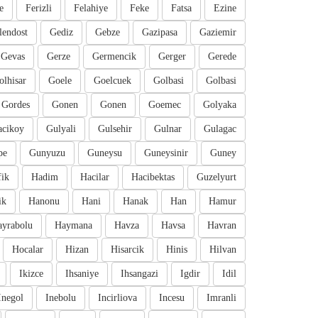
e
Ferizli
Felahiye
Feke
Fatsa
Ezine
lendost
Gediz
Gebze
Gazipasa
Gaziemir
Gevas
Gerze
Germencik
Gerger
Gerede
olhisar
Goele
Goelcuek
Golbasi
Golbasi
Gordes
Gonen
Gonen
Goemec
Golyaka
cikoy
Gulyali
Gulsehir
Gulnar
Gulagac
pe
Gunyuzu
Guneysu
Guneysinir
Guney
fik
Hadim
Hacilar
Hacibektas
Guzelyurt
ik
Hanonu
Hani
Hanak
Han
Hamur
ayrabolu
Haymana
Havza
Havsa
Havran
Hocalar
Hizan
Hisarcik
Hinis
Hilvan
Ikizce
Ihsaniye
Ihsangazi
Igdir
Idil
Inegol
Inebolu
Incirliova
Incesu
Imranli