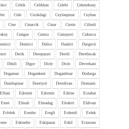
tikci
Celtik
Celikhan
Celebi
Cekmekoey
eler
Cide
Cicekdagi
Ceylanpinar
Ceyhan
Cine
Cinarcik
Cinar
Cimin
Cilimli
skoy
Cungus
Cumra
Cumayeri
Cukurca
emirci
Demirci
Delice
Dazkiri
Dargecit
ince
Derik
Derepazari
Dereli
Derebucak
Dikili
Digor
Dicle
Dicle
Devrekani
Dogansar
Dogankent
Doganhisar
Dodurga
Dumlupinar
Doertyol
Dortdivan
Domanic
Eflani
Edremit
Edremit
Edirne
Eceabat
Emet
Elmali
Elmadag
Eleskirt
Eldivan
Erfelek
Erenler
Eregli
Erdemli
Erdek
sme
Eskisehir
Eskipazar
Eskil
Erzurum