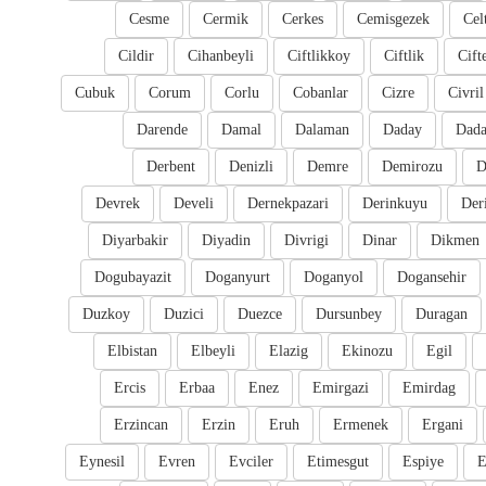
Cesme
Cermik
Cerkes
Cemisgezek
Cel
Cildir
Cihanbeyli
Ciftlikkoy
Ciftlik
Cift
Cubuk
Corum
Corlu
Cobanlar
Cizre
Civril
Darende
Damal
Dalaman
Daday
Dada
Derbent
Denizli
Demre
Demirozu
D
Devrek
Develi
Dernekpazari
Derinkuyu
Der
Diyarbakir
Diyadin
Divrigi
Dinar
Dikmen
Dogubayazit
Doganyurt
Doganyol
Dogansehir
Duzkoy
Duzici
Duezce
Dursunbey
Duragan
Elbistan
Elbeyli
Elazig
Ekinozu
Egil
Ercis
Erbaa
Enez
Emirgazi
Emirdag
Erzincan
Erzin
Eruh
Ermenek
Ergani
Eynesil
Evren
Evciler
Etimesgut
Espiye
E