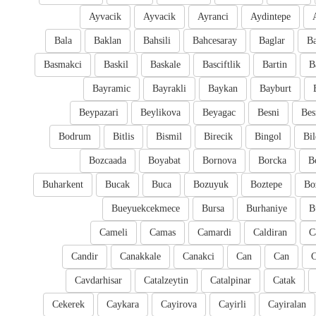
Ayvacik
Ayvacik
Ayranci
Aydintepe
Bala
Baklan
Bahsili
Bahcesaray
Baglar
Ba
Basmakci
Baskil
Baskale
Basciftlik
Bartin
B
Bayramic
Bayrakli
Baykan
Bayburt
Beypazari
Beylikova
Beyagac
Besni
Bes
Bodrum
Bitlis
Bismil
Birecik
Bingol
Bil
Bozcaada
Boyabat
Bornova
Borcka
B
Buharkent
Bucak
Buca
Bozuyuk
Boztepe
Bo
Bueyuekcekmece
Bursa
Burhaniye
B
Cameli
Camas
Camardi
Caldiran
C
Candir
Canakkale
Canakci
Can
Can
Cavdarhisar
Catalzeytin
Catalpinar
Catak
Cekerek
Caykara
Cayirova
Cayirli
Cayiralan