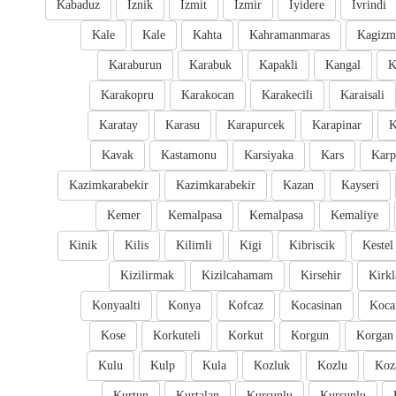
Kabaduz
Iznik
Izmit
Izmir
Iyidere
Ivrindi
Kale
Kale
Kahta
Kahramanmaras
Kagizm
Karaburun
Karabuk
Kapakli
Kangal
K
Karakopru
Karakocan
Karakecili
Karaisali
Karatay
Karasu
Karapurcek
Karapinar
K
Kavak
Kastamonu
Karsiyaka
Kars
Karp
Kazimkarabekir
Kazimkarabekir
Kazan
Kayseri
Kemer
Kemalpasa
Kemalpasa
Kemaliye
Kinik
Kilis
Kilimli
Kigi
Kibriscik
Kestel
Kizilirmak
Kizilcahamam
Kirsehir
Kirkl
Konyaalti
Konya
Kofcaz
Kocasinan
Kocar
Kose
Korkuteli
Korkut
Korgun
Korgan
Kulu
Kulp
Kula
Kozluk
Kozlu
Koz
Kurtun
Kurtalan
Kursunlu
Kursunlu