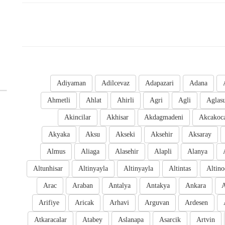
Adiyaman
Adilcevaz
Adapazari
Adana
Ahmetli
Ahlat
Ahirli
Agri
Agli
Aglas
Akincilar
Akhisar
Akdagmadeni
Akcakoc
Akyaka
Aksu
Akseki
Aksehir
Aksaray
Almus
Aliaga
Alasehir
Alapli
Alanya
Altunhisar
Altinyayla
Altinyayla
Altintas
Altino
Arac
Araban
Antalya
Antakya
Ankara
A
Arifiye
Aricak
Arhavi
Arguvan
Ardesen
Atkaracalar
Atabey
Aslanapa
Asarcik
Artvin