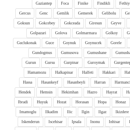
Gaziantep
Foca
Finike
Findikli
Fethiy
Gercus
Genc
Gemlik
Gemerek
Gelibolu
Ge
Goksun
Gokcebey
Gokceada
Giresun
Geyve
Golpazari
Golova
Golmarmara
Golkoy
G
Guclukonak
Guce
Goynuk
Goynucek
Gorele
Gundogmus
Gumusova
Gumushane
Gumusha
Gurun
Gursu
Gurpinar
Guroymak
Gurgente
Hamamozu
Halkapinar
Halfeti
Hakkari
Ha
Hassa
Hasankeyf
Hasanbeyli
Harran
Harmanc
Hendek
Hemsin
Hekimhan
Hazro
Hayrat
H
Ibradi
Huyuk
Hozat
Horasan
Hopa
Honaz
Imamoglu
Ilkadim
Ilic
Ilgin
Ilgaz
Ikizdere
Iskenderun
Iscehisar
Ipsala
Inonu
Inhisar