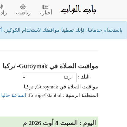
أخبار
رياضة
رادي
باستخدام خدماتنا، فإنك تعطينا موافقتك لاستخدام الكوكيز.
أك
مواقيت الصلاة في Guroymak- تركيا
البلد :
مواقيت الصلاة في Guroymak, تركيا
المنطقة الزمنية : Europe/Istanbul.
الساعة حاليا في Guroymak
اليوم : السبت 8 أوت 2026 م