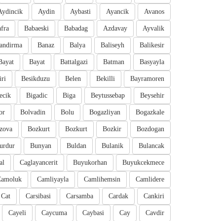
Aydincik
Aydin
Aybasti
Ayancik
Avanos
fra
Babaeski
Babadag
Azdavay
Ayvalik
andirma
Banaz
Balya
Baliseyh
Balikesir
Bayat
Bayat
Battalgazi
Batman
Basyayla
iri
Besikduzu
Belen
Bekilli
Bayramoren
ecik
Bigadic
Biga
Beytussebap
Beysehir
or
Bolvadin
Bolu
Bogazliyan
Bogazkale
zova
Bozkurt
Bozkurt
Bozkir
Bozdogan
urdur
Bunyan
Buldan
Bulanik
Bulancak
al
Caglayancerit
Buyukorhan
Buyukcekmece
Camoluk
Camliyayla
Camlihemsin
Camlidere
Cat
Carsibasi
Carsamba
Cardak
Cankiri
Cayeli
Caycuma
Caybasi
Cay
Cavdir