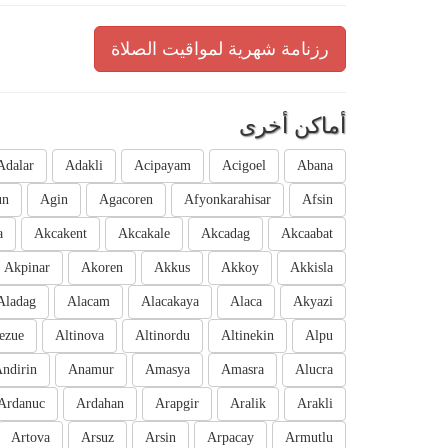
رزنامة شهرية لمواقيت الصلاة
أماكن أخرى
Adalar
Adakli
Acipayam
Acigoel
Abana
un
Agin
Agacoren
Afyonkarahisar
Afsin
a
Akcakent
Akcakale
Akcadag
Akcaabat
Akpinar
Akoren
Akkus
Akkoy
Akkisla
Aladag
Alacam
Alacakaya
Alaca
Akyazi
ezue
Altinova
Altinordu
Altinekin
Alpu
ndirin
Anamur
Amasya
Amasra
Alucra
Ardanuc
Ardahan
Arapgir
Aralik
Arakli
Artova
Arsuz
Arsin
Arpacay
Armutlu