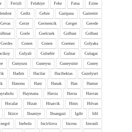
e
Ferizli
Felahiye
Feke
Fatsa
Ezine
lendost
Gediz
Gebze
Gazipasa
Gaziemir
Gevas
Gerze
Germencik
Gerger
Gerede
olhisar
Goele
Goelcuek
Golbasi
Golbasi
Gordes
Gonen
Gonen
Goemec
Golyaka
cikoy
Gulyali
Gulsehir
Gulnar
Gulagac
pe
Gunyuzu
Guneysu
Guneysinir
Guney
fik
Hadim
Hacilar
Hacibektas
Guzelyurt
ik
Hanonu
Hani
Hanak
Han
Hamur
ayrabolu
Haymana
Havza
Havsa
Havran
Hocalar
Hizan
Hisarcik
Hinis
Hilvan
Ikizce
Ihsaniye
Ihsangazi
Igdir
Idil
Inegol
Inebolu
Incirliova
Incesu
Imranli