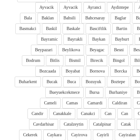
Ayvacik
Ayvacik
Ayranci
Aydintepe
Bala
Baklan
Bahsili
Bahcesaray
Baglar
Ba
Basmakci
Baskil
Baskale
Basciftlik
Bartin
B
Bayramic
Bayrakli
Baykan
Bayburt
Beypazari
Beylikova
Beyagac
Besni
Bes
Bodrum
Bitlis
Bismil
Birecik
Bingol
Bil
Bozcaada
Boyabat
Bornova
Borcka
B
Buharkent
Bucak
Buca
Bozuyuk
Boztepe
Bo
Bueyuekcekmece
Bursa
Burhaniye
B
Cameli
Camas
Camardi
Caldiran
C
Candir
Canakkale
Canakci
Can
Can
Cavdarhisar
Catalzeytin
Catalpinar
Catak
Cekerek
Caykara
Cayirova
Cayirli
Cayiralan