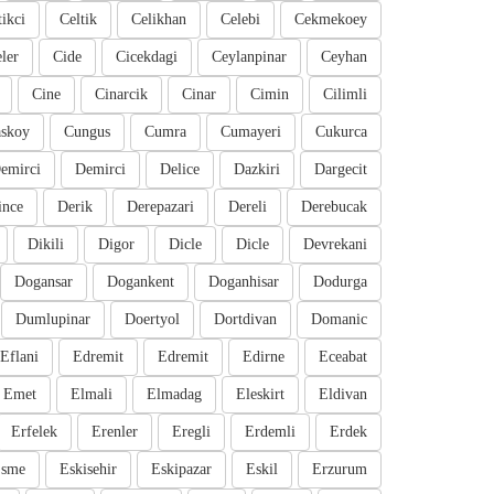
tikci
Celtik
Celikhan
Celebi
Cekmekoey
eler
Cide
Cicekdagi
Ceylanpinar
Ceyhan
Cine
Cinarcik
Cinar
Cimin
Cilimli
skoy
Cungus
Cumra
Cumayeri
Cukurca
emirci
Demirci
Delice
Dazkiri
Dargecit
ince
Derik
Derepazari
Dereli
Derebucak
Dikili
Digor
Dicle
Dicle
Devrekani
Dogansar
Dogankent
Doganhisar
Dodurga
Dumlupinar
Doertyol
Dortdivan
Domanic
Eflani
Edremit
Edremit
Edirne
Eceabat
Emet
Elmali
Elmadag
Eleskirt
Eldivan
Erfelek
Erenler
Eregli
Erdemli
Erdek
sme
Eskisehir
Eskipazar
Eskil
Erzurum