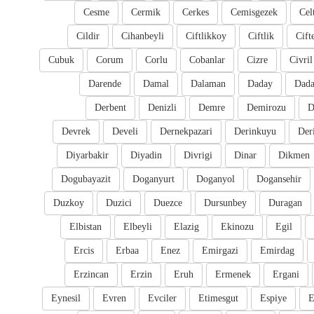
Cesme
Cermik
Cerkes
Cemisgezek
Cel
Cildir
Cihanbeyli
Ciftlikkoy
Ciftlik
Cift
Cubuk
Corum
Corlu
Cobanlar
Cizre
Civril
Darende
Damal
Dalaman
Daday
Dada
Derbent
Denizli
Demre
Demirozu
D
Devrek
Develi
Dernekpazari
Derinkuyu
Der
Diyarbakir
Diyadin
Divrigi
Dinar
Dikmen
Dogubayazit
Doganyurt
Doganyol
Dogansehir
Duzkoy
Duzici
Duezce
Dursunbey
Duragan
Elbistan
Elbeyli
Elazig
Ekinozu
Egil
Ercis
Erbaa
Enez
Emirgazi
Emirdag
Erzincan
Erzin
Eruh
Ermenek
Ergani
Eynesil
Evren
Evciler
Etimesgut
Espiye
E