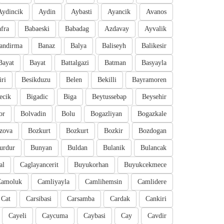
Aydincik
Aydin
Aybasti
Ayancik
Avanos
fra
Babaeski
Babadag
Azdavay
Ayvalik
andirma
Banaz
Balya
Baliseyh
Balikesir
Bayat
Bayat
Battalgazi
Batman
Basyayla
iri
Besikduzu
Belen
Bekilli
Bayramoren
ecik
Bigadic
Biga
Beytussebap
Beysehir
or
Bolvadin
Bolu
Bogazliyan
Bogazkale
zova
Bozkurt
Bozkurt
Bozkir
Bozdogan
urdur
Bunyan
Buldan
Bulanik
Bulancak
al
Caglayancerit
Buyukorhan
Buyukcekmece
Camoluk
Camliyayla
Camlihemsin
Camlidere
Cat
Carsibasi
Carsamba
Cardak
Cankiri
Cayeli
Caycuma
Caybasi
Cay
Cavdir