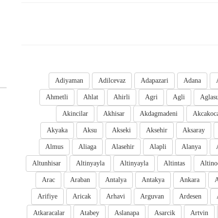
Adiyaman
Adilcevaz
Adapazari
Adana
Ahmetli
Ahlat
Ahirli
Agri
Agli
Aglas
Akincilar
Akhisar
Akdagmadeni
Akcakoc
Akyaka
Aksu
Akseki
Aksehir
Aksaray
Almus
Aliaga
Alasehir
Alapli
Alanya
Altunhisar
Altinyayla
Altinyayla
Altintas
Altino
Arac
Araban
Antalya
Antakya
Ankara
A
Arifiye
Aricak
Arhavi
Arguvan
Ardesen
Atkaracalar
Atabey
Aslanapa
Asarcik
Artvin