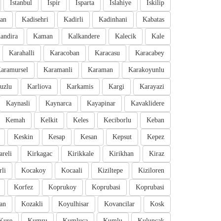
Istanbul
Ispir
Isparta
Islahiye
Iskilip
an
Kadisehri
Kadirli
Kadinhani
Kabatas
andira
Kaman
Kalkandere
Kalecik
Kale
Karahalli
Karacoban
Karacasu
Karacabey
aramursel
Karamanli
Karaman
Karakoyunlu
uzlu
Karliova
Karkamis
Kargi
Karayazi
Kaynasli
Kaynarca
Kayapinar
Kavaklidere
Kemah
Kelkit
Keles
Keciborlu
Keban
Keskin
Kesap
Kesan
Kepsut
Kepez
areli
Kirkagac
Kirikkale
Kirikhan
Kiraz
li
Kocakoy
Kocaali
Kiziltepe
Kiziloren
Korfez
Koprukoy
Koprubasi
Koprubasi
an
Kozakli
Koyulhisar
Kovancilar
Kosk
Kure
Kumru
Kumluca
Kumlu
Kuluncak