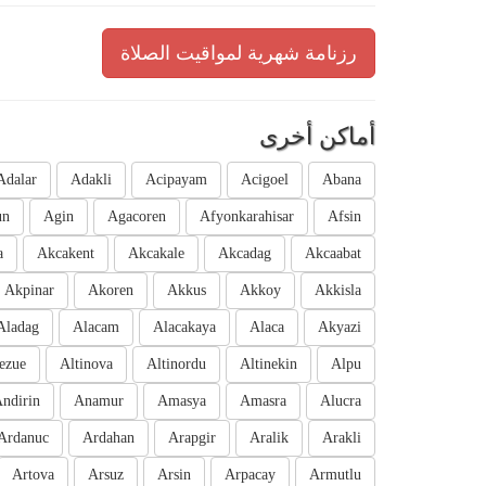
رزنامة شهرية لمواقيت الصلاة
أماكن أخرى
Adalar
Adakli
Acipayam
Acigoel
Abana
un
Agin
Agacoren
Afyonkarahisar
Afsin
a
Akcakent
Akcakale
Akcadag
Akcaabat
Akpinar
Akoren
Akkus
Akkoy
Akkisla
Aladag
Alacam
Alacakaya
Alaca
Akyazi
ezue
Altinova
Altinordu
Altinekin
Alpu
ndirin
Anamur
Amasya
Amasra
Alucra
Ardanuc
Ardahan
Arapgir
Aralik
Arakli
Artova
Arsuz
Arsin
Arpacay
Armutlu