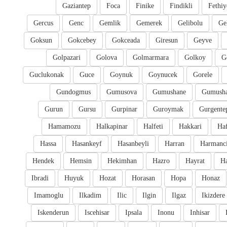
Gaziantep
Foca
Finike
Findikli
Fethiy
Gercus
Genc
Gemlik
Gemerek
Gelibolu
Ge
Goksun
Gokcebey
Gokceada
Giresun
Geyve
Golpazari
Golova
Golmarmara
Golkoy
G
Guclukonak
Guce
Goynuk
Goynucek
Gorele
Gundogmus
Gumusova
Gumushane
Gumusha
Gurun
Gursu
Gurpinar
Guroymak
Gurgente
Hamamozu
Halkapinar
Halfeti
Hakkari
Ha
Hassa
Hasankeyf
Hasanbeyli
Harran
Harmanc
Hendek
Hemsin
Hekimhan
Hazro
Hayrat
H
Ibradi
Huyuk
Hozat
Horasan
Hopa
Honaz
Imamoglu
Ilkadim
Ilic
Ilgin
Ilgaz
Ikizdere
Iskenderun
Iscehisar
Ipsala
Inonu
Inhisar