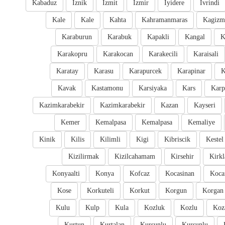
Kabaduz
Iznik
Izmit
Izmir
Iyidere
Ivrindi
Kale
Kale
Kahta
Kahramanmaras
Kagizm
Karaburun
Karabuk
Kapakli
Kangal
K
Karakopru
Karakocan
Karakecili
Karaisali
Karatay
Karasu
Karapurcek
Karapinar
K
Kavak
Kastamonu
Karsiyaka
Kars
Karp
Kazimkarabekir
Kazimkarabekir
Kazan
Kayseri
Kemer
Kemalpasa
Kemalpasa
Kemaliye
Kinik
Kilis
Kilimli
Kigi
Kibriscik
Kestel
Kizilirmak
Kizilcahamam
Kirsehir
Kirkl
Konyaalti
Konya
Kofcaz
Kocasinan
Kocar
Kose
Korkuteli
Korkut
Korgun
Korgan
Kulu
Kulp
Kula
Kozluk
Kozlu
Koz
Kurtun
Kurtalan
Kursunlu
Kursunlu