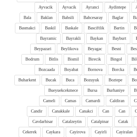
Ayvacik
Ayvacik
Ayranci
Aydintepe
Bala
Baklan
Bahsili
Bahcesaray
Baglar
Ba
Basmakci
Baskil
Baskale
Basciftlik
Bartin
B
Bayramic
Bayrakli
Baykan
Bayburt
Beypazari
Beylikova
Beyagac
Besni
Bes
Bodrum
Bitlis
Bismil
Birecik
Bingol
Bil
Bozcaada
Boyabat
Bornova
Borcka
B
Buharkent
Bucak
Buca
Bozuyuk
Boztepe
Bo
Bueyuekcekmece
Bursa
Burhaniye
B
Cameli
Camas
Camardi
Caldiran
C
Candir
Canakkale
Canakci
Can
Can
Cavdarhisar
Catalzeytin
Catalpinar
Catak
Cekerek
Caykara
Cayirova
Cayirli
Cayiralan