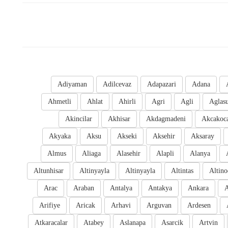
Adiyaman
Adilcevaz
Adapazari
Adana
Ahmetli
Ahlat
Ahirli
Agri
Agli
Aglas
Akincilar
Akhisar
Akdagmadeni
Akcakoc
Akyaka
Aksu
Akseki
Aksehir
Aksaray
Almus
Aliaga
Alasehir
Alapli
Alanya
Altunhisar
Altinyayla
Altinyayla
Altintas
Altino
Arac
Araban
Antalya
Antakya
Ankara
A
Arifiye
Aricak
Arhavi
Arguvan
Ardesen
Atkaracalar
Atabey
Aslanapa
Asarcik
Artvin