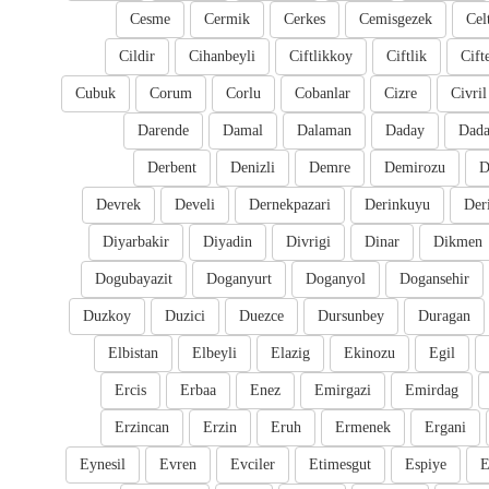
Cesme
Cermik
Cerkes
Cemisgezek
Cel
Cildir
Cihanbeyli
Ciftlikkoy
Ciftlik
Cift
Cubuk
Corum
Corlu
Cobanlar
Cizre
Civril
Darende
Damal
Dalaman
Daday
Dada
Derbent
Denizli
Demre
Demirozu
D
Devrek
Develi
Dernekpazari
Derinkuyu
Der
Diyarbakir
Diyadin
Divrigi
Dinar
Dikmen
Dogubayazit
Doganyurt
Doganyol
Dogansehir
Duzkoy
Duzici
Duezce
Dursunbey
Duragan
Elbistan
Elbeyli
Elazig
Ekinozu
Egil
Ercis
Erbaa
Enez
Emirgazi
Emirdag
Erzincan
Erzin
Eruh
Ermenek
Ergani
Eynesil
Evren
Evciler
Etimesgut
Espiye
E