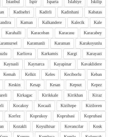
Istanbul
Ispir
Isparta
Islahiye
Iskilip
an
Kadisehri
Kadirli
Kadinhani
Kabatas
andira
Kaman
Kalkandere
Kalecik
Kale
Karahalli
Karacoban
Karacasu
Karacabey
aramursel
Karamanli
Karaman
Karakoyunlu
uzlu
Karliova
Karkamis
Kargi
Karayazi
Kaynasli
Kaynarca
Kayapinar
Kavaklidere
Kemah
Kelkit
Keles
Keciborlu
Keban
Keskin
Kesap
Kesan
Kepsut
Kepez
areli
Kirkagac
Kirikkale
Kirikhan
Kiraz
li
Kocakoy
Kocaali
Kiziltepe
Kiziloren
Korfez
Koprukoy
Koprubasi
Koprubasi
an
Kozakli
Koyulhisar
Kovancilar
Kosk
Kure
Kumru
Kumluca
Kumlu
Kuluncak