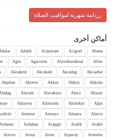
رزنامة شهرية لمواقيت الصلاة
أماكن أخرى
Adalar
Adakli
Acipayam
Acigoel
Abana
un
Agin
Agacoren
Afyonkarahisar
Afsin
a
Akcakent
Akcakale
Akcadag
Akcaabat
Akpinar
Akoren
Akkus
Akkoy
Akkisla
Aladag
Alacam
Alacakaya
Alaca
Akyazi
ezue
Altinova
Altinordu
Altinekin
Alpu
ndirin
Anamur
Amasya
Amasra
Alucra
Ardanuc
Ardahan
Arapgir
Aralik
Arakli
Artova
Arsuz
Arsin
Arpacay
Armutlu