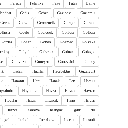
e
Ferizli
Felahiye
Feke
Fatsa
Ezine
lendost
Gediz
Gebze
Gazipasa
Gaziemir
Gevas
Gerze
Germencik
Gerger
Gerede
olhisar
Goele
Goelcuek
Golbasi
Golbasi
Gordes
Gonen
Gonen
Goemec
Golyaka
cikoy
Gulyali
Gulsehir
Gulnar
Gulagac
pe
Gunyuzu
Guneysu
Guneysinir
Guney
fik
Hadim
Hacilar
Hacibektas
Guzelyurt
ik
Hanonu
Hani
Hanak
Han
Hamur
ayrabolu
Haymana
Havza
Havsa
Havran
Hocalar
Hizan
Hisarcik
Hinis
Hilvan
Ikizce
Ihsaniye
Ihsangazi
Igdir
Idil
Inegol
Inebolu
Incirliova
Incesu
Imranli