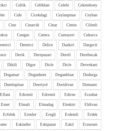
tikci
Celtik
Celikhan
Celebi
Cekmekoey
eler
Cide
Cicekdagi
Ceylanpinar
Ceyhan
Cine
Cinarcik
Cinar
Cimin
Cilimli
skoy
Cungus
Cumra
Cumayeri
Cukurca
emirci
Demirci
Delice
Dazkiri
Dargecit
ince
Derik
Derepazari
Dereli
Derebucak
Dikili
Digor
Dicle
Dicle
Devrekani
Dogansar
Dogankent
Doganhisar
Dodurga
Dumlupinar
Doertyol
Dortdivan
Domanic
Eflani
Edremit
Edremit
Edirne
Eceabat
Emet
Elmali
Elmadag
Eleskirt
Eldivan
Erfelek
Erenler
Eregli
Erdemli
Erdek
sme
Eskisehir
Eskipazar
Eskil
Erzurum