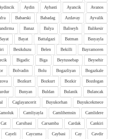
Aydincik
Aydin
Aybasti
Ayancik
Avanos
fra
Babaeski
Babadag
Azdavay
Ayvalik
andirma
Banaz
Balya
Baliseyh
Balikesir
Bayat
Bayat
Battalgazi
Batman
Basyayla
iri
Besikduzu
Belen
Bekilli
Bayramoren
ecik
Bigadic
Biga
Beytussebap
Beysehir
or
Bolvadin
Bolu
Bogazliyan
Bogazkale
zova
Bozkurt
Bozkurt
Bozkir
Bozdogan
urdur
Bunyan
Buldan
Bulanik
Bulancak
al
Caglayancerit
Buyukorhan
Buyukcekmece
Camoluk
Camliyayla
Camlihemsin
Camlidere
Cat
Carsibasi
Carsamba
Cardak
Cankiri
Cayeli
Caycuma
Caybasi
Cay
Cavdir