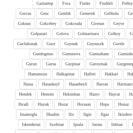
Gaziantep
Foca
Finike
Findikli
Fethiy
Gercus
Genc
Gemlik
Gemerek
Gelibolu
Ge
Goksun
Gokcebey
Gokceada
Giresun
Geyve
Golpazari
Golova
Golmarmara
Golkoy
G
Guclukonak
Guce
Goynuk
Goynucek
Gorele
Gundogmus
Gumusova
Gumushane
Gumusha
Gurun
Gursu
Gurpinar
Guroymak
Gurgente
Hamamozu
Halkapinar
Halfeti
Hakkari
Ha
Hassa
Hasankeyf
Hasanbeyli
Harran
Harmanc
Hendek
Hemsin
Hekimhan
Hazro
Hayrat
H
Ibradi
Huyuk
Hozat
Horasan
Hopa
Honaz
Imamoglu
Ilkadim
Ilic
Ilgin
Ilgaz
Ikizdere
Iskenderun
Iscehisar
Ipsala
Inonu
Inhisar