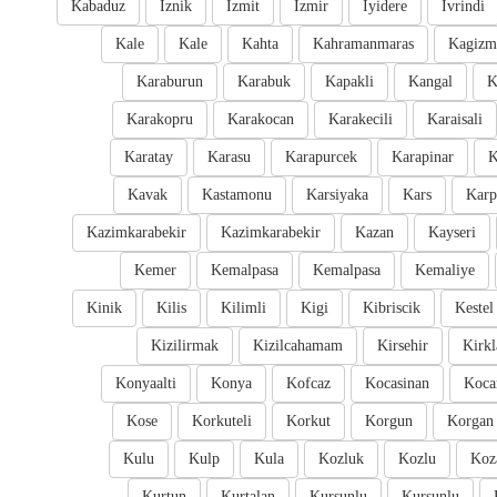
Kabaduz
Iznik
Izmit
Izmir
Iyidere
Ivrindi
Kale
Kale
Kahta
Kahramanmaras
Kagizm
Karaburun
Karabuk
Kapakli
Kangal
K
Karakopru
Karakocan
Karakecili
Karaisali
Karatay
Karasu
Karapurcek
Karapinar
K
Kavak
Kastamonu
Karsiyaka
Kars
Karp
Kazimkarabekir
Kazimkarabekir
Kazan
Kayseri
Kemer
Kemalpasa
Kemalpasa
Kemaliye
Kinik
Kilis
Kilimli
Kigi
Kibriscik
Kestel
Kizilirmak
Kizilcahamam
Kirsehir
Kirkl
Konyaalti
Konya
Kofcaz
Kocasinan
Kocar
Kose
Korkuteli
Korkut
Korgun
Korgan
Kulu
Kulp
Kula
Kozluk
Kozlu
Koz
Kurtun
Kurtalan
Kursunlu
Kursunlu