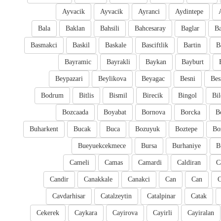
Ayvacik
Ayvacik
Ayranci
Aydintepe
Bala
Baklan
Bahsili
Bahcesaray
Baglar
Ba
Basmakci
Baskil
Baskale
Basciftlik
Bartin
B
Bayramic
Bayrakli
Baykan
Bayburt
Beypazari
Beylikova
Beyagac
Besni
Bes
Bodrum
Bitlis
Bismil
Birecik
Bingol
Bil
Bozcaada
Boyabat
Bornova
Borcka
B
Buharkent
Bucak
Buca
Bozuyuk
Boztepe
Bo
Bueyuekcekmece
Bursa
Burhaniye
B
Cameli
Camas
Camardi
Caldiran
C
Candir
Canakkale
Canakci
Can
Can
Cavdarhisar
Catalzeytin
Catalpinar
Catak
Cekerek
Caykara
Cayirova
Cayirli
Cayiralan