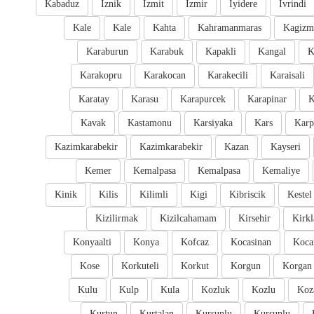
Kabaduz
Iznik
Izmit
Izmir
Iyidere
Ivrindi
Kale
Kale
Kahta
Kahramanmaras
Kagizm
Karaburun
Karabuk
Kapakli
Kangal
K
Karakopru
Karakocan
Karakecili
Karaisali
Karatay
Karasu
Karapurcek
Karapinar
K
Kavak
Kastamonu
Karsiyaka
Kars
Karp
Kazimkarabekir
Kazimkarabekir
Kazan
Kayseri
Kemer
Kemalpasa
Kemalpasa
Kemaliye
Kinik
Kilis
Kilimli
Kigi
Kibriscik
Kestel
Kizilirmak
Kizilcahamam
Kirsehir
Kirkl
Konyaalti
Konya
Kofcaz
Kocasinan
Kocar
Kose
Korkuteli
Korkut
Korgun
Korgan
Kulu
Kulp
Kula
Kozluk
Kozlu
Koz
Kurtun
Kurtalan
Kursunlu
Kursunlu