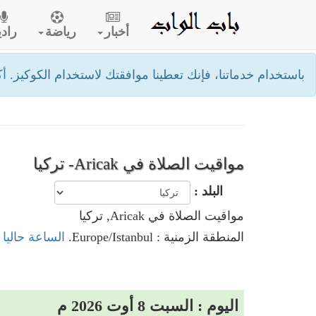
أخبار
رياضة
رادي
باستخدام خدماتنا، فإنك تعطينا موافقتك لاستخدام الكوكيز.
أك
مواقيت الصلاة في Aricak- تركيا
البلد :
مواقيت الصلاة في Aricak, تركيا
المنطقة الزمنية : Europe/Istanbul.
الساعة حاليا في Aricak
اليوم : السبت 8 أوت 2026 م