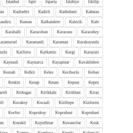
Istanbul
Ispir
Isparta
Islahiye
Iskilip
an
Kadisehri
Kadirli
Kadinhani
Kabatas
andira
Kaman
Kalkandere
Kalecik
Kale
Karahalli
Karacoban
Karacasu
Karacabey
aramursel
Karamanli
Karaman
Karakoyunlu
uzlu
Karliova
Karkamis
Kargi
Karayazi
Kaynasli
Kaynarca
Kayapinar
Kavaklidere
Kemah
Kelkit
Keles
Keciborlu
Keban
Keskin
Kesap
Kesan
Kepsut
Kepez
areli
Kirkagac
Kirikkale
Kirikhan
Kiraz
li
Kocakoy
Kocaali
Kiziltepe
Kiziloren
Korfez
Koprukoy
Koprubasi
Koprubasi
an
Kozakli
Koyulhisar
Kovancilar
Kosk
Kure
Kumru
Kumluca
Kumlu
Kuluncak