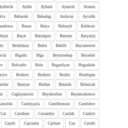
Aydincik
Aydin
Aybasti
Ayancik
Avanos
fra
Babaeski
Babadag
Azdavay
Ayvalik
andirma
Banaz
Balya
Baliseyh
Balikesir
Bayat
Bayat
Battalgazi
Batman
Basyayla
iri
Besikduzu
Belen
Bekilli
Bayramoren
ecik
Bigadic
Biga
Beytussebap
Beysehir
or
Bolvadin
Bolu
Bogazliyan
Bogazkale
zova
Bozkurt
Bozkurt
Bozkir
Bozdogan
urdur
Bunyan
Buldan
Bulanik
Bulancak
al
Caglayancerit
Buyukorhan
Buyukcekmece
Camoluk
Camliyayla
Camlihemsin
Camlidere
Cat
Carsibasi
Carsamba
Cardak
Cankiri
Cayeli
Caycuma
Caybasi
Cay
Cavdir