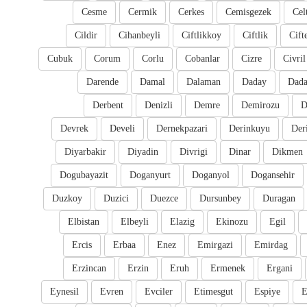
Cesme
Cermik
Cerkes
Cemisgezek
Cel
Cildir
Cihanbeyli
Ciftlikkoy
Ciftlik
Cift
Cubuk
Corum
Corlu
Cobanlar
Cizre
Civril
Darende
Damal
Dalaman
Daday
Dada
Derbent
Denizli
Demre
Demirozu
D
Devrek
Develi
Dernekpazari
Derinkuyu
Der
Diyarbakir
Diyadin
Divrigi
Dinar
Dikmen
Dogubayazit
Doganyurt
Doganyol
Dogansehir
Duzkoy
Duzici
Duezce
Dursunbey
Duragan
Elbistan
Elbeyli
Elazig
Ekinozu
Egil
Ercis
Erbaa
Enez
Emirgazi
Emirdag
Erzincan
Erzin
Eruh
Ermenek
Ergani
Eynesil
Evren
Evciler
Etimesgut
Espiye
E