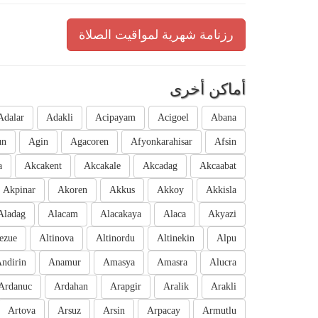
رزنامة شهرية لمواقيت الصلاة
أماكن أخرى
Adalar
Adakli
Acipayam
Acigoel
Abana
un
Agin
Agacoren
Afyonkarahisar
Afsin
a
Akcakent
Akcakale
Akcadag
Akcaabat
Akpinar
Akoren
Akkus
Akkoy
Akkisla
Aladag
Alacam
Alacakaya
Alaca
Akyazi
ezue
Altinova
Altinordu
Altinekin
Alpu
ndirin
Anamur
Amasya
Amasra
Alucra
Ardanuc
Ardahan
Arapgir
Aralik
Arakli
Artova
Arsuz
Arsin
Arpacay
Armutlu