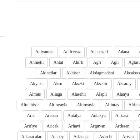
Adiyaman
Adilcevaz
Adapazari
Adana
Ahmetli
Ahlat
Ahirli
Agri
Agli
Aglas
Akincilar
Akhisar
Akdagmadeni
Akcakoc
Akyaka
Aksu
Akseki
Aksehir
Aksaray
Almus
Aliaga
Alasehir
Alapli
Alanya
Altunhisar
Altinyayla
Altinyayla
Altintas
Altino
Arac
Araban
Antalya
Antakya
Ankara
A
Arifiye
Aricak
Arhavi
Arguvan
Ardesen
Atkaracalar
Atabey
Aslanapa
Asarcik
Artvin