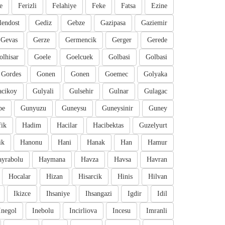
e
Ferizli
Felahiye
Feke
Fatsa
Ezine
lendost
Gediz
Gebze
Gazipasa
Gaziemir
Gevas
Gerze
Germencik
Gerger
Gerede
olhisar
Goele
Goelcuek
Golbasi
Golbasi
Gordes
Gonen
Gonen
Goemec
Golyaka
cikoy
Gulyali
Gulsehir
Gulnar
Gulagac
pe
Gunyuzu
Guneysu
Guneysinir
Guney
fik
Hadim
Hacilar
Hacibektas
Guzelyurt
ik
Hanonu
Hani
Hanak
Han
Hamur
ayrabolu
Haymana
Havza
Havsa
Havran
Hocalar
Hizan
Hisarcik
Hinis
Hilvan
Ikizce
Ihsaniye
Ihsangazi
Igdir
Idil
Inegol
Inebolu
Incirliova
Incesu
Imranli