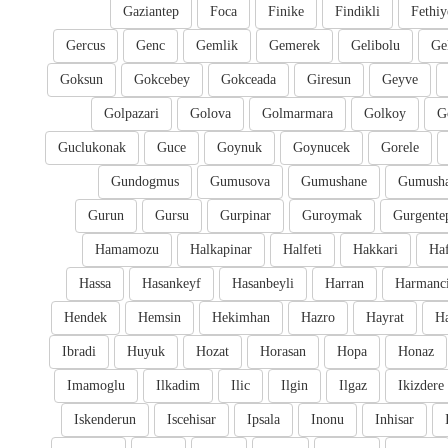
Gaziantep
Foca
Finike
Findikli
Fethiy
Gercus
Genc
Gemlik
Gemerek
Gelibolu
Ge
Goksun
Gokcebey
Gokceada
Giresun
Geyve
Golpazari
Golova
Golmarmara
Golkoy
G
Guclukonak
Guce
Goynuk
Goynucek
Gorele
Gundogmus
Gumusova
Gumushane
Gumusha
Gurun
Gursu
Gurpinar
Guroymak
Gurgente
Hamamozu
Halkapinar
Halfeti
Hakkari
Ha
Hassa
Hasankeyf
Hasanbeyli
Harran
Harmanc
Hendek
Hemsin
Hekimhan
Hazro
Hayrat
H
Ibradi
Huyuk
Hozat
Horasan
Hopa
Honaz
Imamoglu
Ilkadim
Ilic
Ilgin
Ilgaz
Ikizdere
Iskenderun
Iscehisar
Ipsala
Inonu
Inhisar