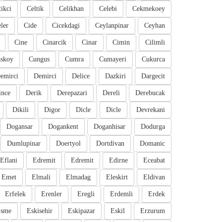
tikci
Celtik
Celikhan
Celebi
Cekmekoey
eler
Cide
Cicekdagi
Ceylanpinar
Ceyhan
Cine
Cinarcik
Cinar
Cimin
Cilimli
skoy
Cungus
Cumra
Cumayeri
Cukurca
emirci
Demirci
Delice
Dazkiri
Dargecit
ince
Derik
Derepazari
Dereli
Derebucak
Dikili
Digor
Dicle
Dicle
Devrekani
Dogansar
Dogankent
Doganhisar
Dodurga
Dumlupinar
Doertyol
Dortdivan
Domanic
Eflani
Edremit
Edremit
Edirne
Eceabat
Emet
Elmali
Elmadag
Eleskirt
Eldivan
Erfelek
Erenler
Eregli
Erdemli
Erdek
sme
Eskisehir
Eskipazar
Eskil
Erzurum