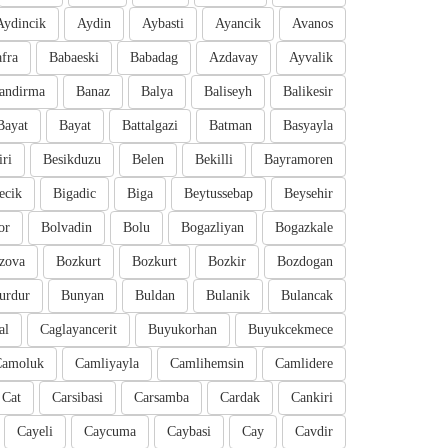
Aydincik
Aydin
Aybasti
Ayancik
Avanos
fra
Babaeski
Babadag
Azdavay
Ayvalik
andirma
Banaz
Balya
Baliseyh
Balikesir
Bayat
Bayat
Battalgazi
Batman
Basyayla
iri
Besikduzu
Belen
Bekilli
Bayramoren
ecik
Bigadic
Biga
Beytussebap
Beysehir
or
Bolvadin
Bolu
Bogazliyan
Bogazkale
zova
Bozkurt
Bozkurt
Bozkir
Bozdogan
urdur
Bunyan
Buldan
Bulanik
Bulancak
al
Caglayancerit
Buyukorhan
Buyukcekmece
Camoluk
Camliyayla
Camlihemsin
Camlidere
Cat
Carsibasi
Carsamba
Cardak
Cankiri
Cayeli
Caycuma
Caybasi
Cay
Cavdir