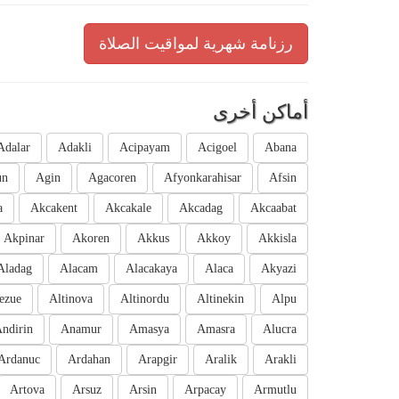
رزنامة شهرية لمواقيت الصلاة
أماكن أخرى
Adalar
Adakli
Acipayam
Acigoel
Abana
un
Agin
Agacoren
Afyonkarahisar
Afsin
a
Akcakent
Akcakale
Akcadag
Akcaabat
Akpinar
Akoren
Akkus
Akkoy
Akkisla
Aladag
Alacam
Alacakaya
Alaca
Akyazi
ezue
Altinova
Altinordu
Altinekin
Alpu
ndirin
Anamur
Amasya
Amasra
Alucra
Ardanuc
Ardahan
Arapgir
Aralik
Arakli
Artova
Arsuz
Arsin
Arpacay
Armutlu