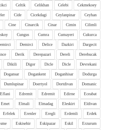
tikci
Celtik
Celikhan
Celebi
Cekmekoey
eler
Cide
Cicekdagi
Ceylanpinar
Ceyhan
Cine
Cinarcik
Cinar
Cimin
Cilimli
skoy
Cungus
Cumra
Cumayeri
Cukurca
emirci
Demirci
Delice
Dazkiri
Dargecit
ince
Derik
Derepazari
Dereli
Derebucak
Dikili
Digor
Dicle
Dicle
Devrekani
Dogansar
Dogankent
Doganhisar
Dodurga
Dumlupinar
Doertyol
Dortdivan
Domanic
Eflani
Edremit
Edremit
Edirne
Eceabat
Emet
Elmali
Elmadag
Eleskirt
Eldivan
Erfelek
Erenler
Eregli
Erdemli
Erdek
sme
Eskisehir
Eskipazar
Eskil
Erzurum