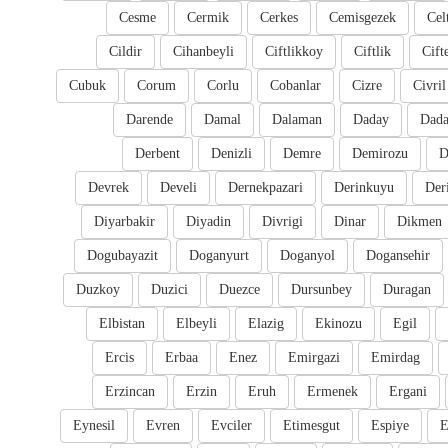
Cesme
Cermik
Cerkes
Cemisgezek
Cel
Cildir
Cihanbeyli
Ciftlikkoy
Ciftlik
Cift
Cubuk
Corum
Corlu
Cobanlar
Cizre
Civril
Darende
Damal
Dalaman
Daday
Dada
Derbent
Denizli
Demre
Demirozu
D
Devrek
Develi
Dernekpazari
Derinkuyu
Der
Diyarbakir
Diyadin
Divrigi
Dinar
Dikmen
Dogubayazit
Doganyurt
Doganyol
Dogansehir
Duzkoy
Duzici
Duezce
Dursunbey
Duragan
Elbistan
Elbeyli
Elazig
Ekinozu
Egil
Ercis
Erbaa
Enez
Emirgazi
Emirdag
Erzincan
Erzin
Eruh
Ermenek
Ergani
Eynesil
Evren
Evciler
Etimesgut
Espiye
E