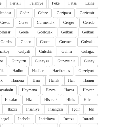
e
Ferizli
Felahiye
Feke
Fatsa
Ezine
lendost
Gediz
Gebze
Gazipasa
Gaziemir
Gevas
Gerze
Germencik
Gerger
Gerede
olhisar
Goele
Goelcuek
Golbasi
Golbasi
Gordes
Gonen
Gonen
Goemec
Golyaka
cikoy
Gulyali
Gulsehir
Gulnar
Gulagac
pe
Gunyuzu
Guneysu
Guneysinir
Guney
fik
Hadim
Hacilar
Hacibektas
Guzelyurt
ik
Hanonu
Hani
Hanak
Han
Hamur
ayrabolu
Haymana
Havza
Havsa
Havran
Hocalar
Hizan
Hisarcik
Hinis
Hilvan
Ikizce
Ihsaniye
Ihsangazi
Igdir
Idil
Inegol
Inebolu
Incirliova
Incesu
Imranli