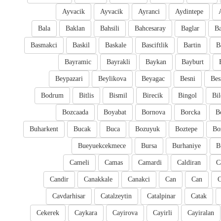
Ayvacik
Ayvacik
Ayranci
Aydintepe
Bala
Baklan
Bahsili
Bahcesaray
Baglar
Ba
Basmakci
Baskil
Baskale
Basciftlik
Bartin
B
Bayramic
Bayrakli
Baykan
Bayburt
Beypazari
Beylikova
Beyagac
Besni
Bes
Bodrum
Bitlis
Bismil
Birecik
Bingol
Bil
Bozcaada
Boyabat
Bornova
Borcka
B
Buharkent
Bucak
Buca
Bozuyuk
Boztepe
Bo
Bueyuekcekmece
Bursa
Burhaniye
B
Cameli
Camas
Camardi
Caldiran
C
Candir
Canakkale
Canakci
Can
Can
Cavdarhisar
Catalzeytin
Catalpinar
Catak
Cekerek
Caykara
Cayirova
Cayirli
Cayiralan