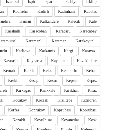
Istanbul
Ispir
Isparta
Islahiye
Iskilip
an
Kadisehri
Kadirli
Kadinhani
Kabatas
andira
Kaman
Kalkandere
Kalecik
Kale
Karahalli
Karacoban
Karacasu
Karacabey
aramursel
Karamanli
Karaman
Karakoyunlu
uzlu
Karliova
Karkamis
Kargi
Karayazi
Kaynasli
Kaynarca
Kayapinar
Kavaklidere
Kemah
Kelkit
Keles
Keciborlu
Keban
Keskin
Kesap
Kesan
Kepsut
Kepez
areli
Kirkagac
Kirikkale
Kirikhan
Kiraz
li
Kocakoy
Kocaali
Kiziltepe
Kiziloren
Korfez
Koprukoy
Koprubasi
Koprubasi
an
Kozakli
Koyulhisar
Kovancilar
Kosk
Kure
Kumru
Kumluca
Kumlu
Kuluncak