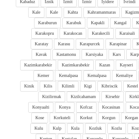
Kabaduz
Iznik
Izmit
Izmir
Iyidere
Ivrindi
Kale
Kale
Kahta
Kahramanmaras
Kagizm
Karaburun
Karabuk
Kapakli
Kangal
K
Karakopru
Karakocan
Karakecili
Karaisali
Karatay
Karasu
Karapurcek
Karapinar
K
Kavak
Kastamonu
Karsiyaka
Kars
Karp
Kazimkarabekir
Kazimkarabekir
Kazan
Kayseri
Kemer
Kemalpasa
Kemalpasa
Kemaliye
Kinik
Kilis
Kilimli
Kigi
Kibriscik
Kestel
Kizilirmak
Kizilcahamam
Kirsehir
Kirkl
Konyaalti
Konya
Kofcaz
Kocasinan
Kocar
Kose
Korkuteli
Korkut
Korgun
Korgan
Kulu
Kulp
Kula
Kozluk
Kozlu
Koz
Kurtun
Kurtalan
Kursunlu
Kursunlu