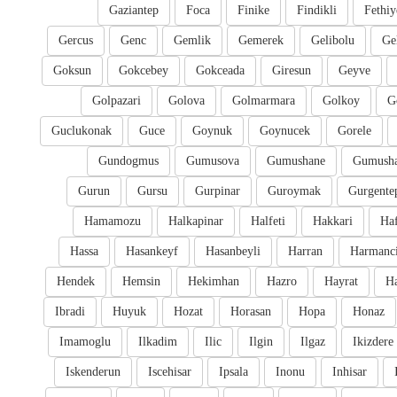
Gaziantep
Foca
Finike
Findikli
Fethiy
Gercus
Genc
Gemlik
Gemerek
Gelibolu
Ge
Goksun
Gokcebey
Gokceada
Giresun
Geyve
Golpazari
Golova
Golmarmara
Golkoy
G
Guclukonak
Guce
Goynuk
Goynucek
Gorele
Gundogmus
Gumusova
Gumushane
Gumusha
Gurun
Gursu
Gurpinar
Guroymak
Gurgente
Hamamozu
Halkapinar
Halfeti
Hakkari
Ha
Hassa
Hasankeyf
Hasanbeyli
Harran
Harmanc
Hendek
Hemsin
Hekimhan
Hazro
Hayrat
H
Ibradi
Huyuk
Hozat
Horasan
Hopa
Honaz
Imamoglu
Ilkadim
Ilic
Ilgin
Ilgaz
Ikizdere
Iskenderun
Iscehisar
Ipsala
Inonu
Inhisar