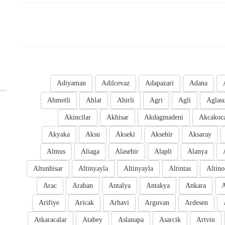
Adiyaman
Adilcevaz
Adapazari
Adana
Ahmetli
Ahlat
Ahirli
Agri
Agli
Aglas
Akincilar
Akhisar
Akdagmadeni
Akcakoc
Akyaka
Aksu
Akseki
Aksehir
Aksaray
Almus
Aliaga
Alasehir
Alapli
Alanya
Altunhisar
Altinyayla
Altinyayla
Altintas
Altino
Arac
Araban
Antalya
Antakya
Ankara
A
Arifiye
Aricak
Arhavi
Arguvan
Ardesen
Atkaracalar
Atabey
Aslanapa
Asarcik
Artvin