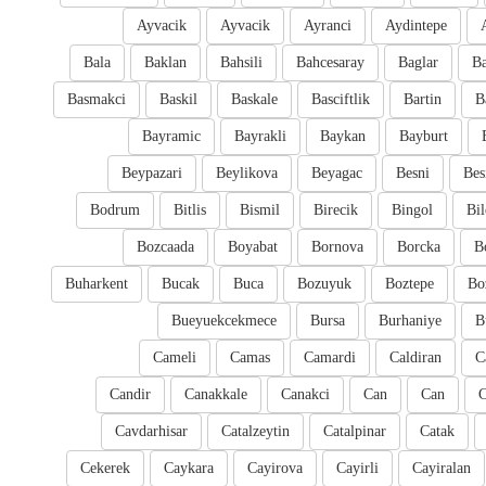
Ayvacik
Ayvacik
Ayranci
Aydintepe
Bala
Baklan
Bahsili
Bahcesaray
Baglar
Ba
Basmakci
Baskil
Baskale
Basciftlik
Bartin
B
Bayramic
Bayrakli
Baykan
Bayburt
Beypazari
Beylikova
Beyagac
Besni
Bes
Bodrum
Bitlis
Bismil
Birecik
Bingol
Bil
Bozcaada
Boyabat
Bornova
Borcka
B
Buharkent
Bucak
Buca
Bozuyuk
Boztepe
Bo
Bueyuekcekmece
Bursa
Burhaniye
B
Cameli
Camas
Camardi
Caldiran
C
Candir
Canakkale
Canakci
Can
Can
Cavdarhisar
Catalzeytin
Catalpinar
Catak
Cekerek
Caykara
Cayirova
Cayirli
Cayiralan