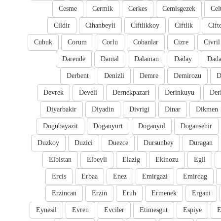
Cesme
Cermik
Cerkes
Cemisgezek
Cel
Cildir
Cihanbeyli
Ciftlikkoy
Ciftlik
Cift
Cubuk
Corum
Corlu
Cobanlar
Cizre
Civril
Darende
Damal
Dalaman
Daday
Dada
Derbent
Denizli
Demre
Demirozu
D
Devrek
Develi
Dernekpazari
Derinkuyu
Der
Diyarbakir
Diyadin
Divrigi
Dinar
Dikmen
Dogubayazit
Doganyurt
Doganyol
Dogansehir
Duzkoy
Duzici
Duezce
Dursunbey
Duragan
Elbistan
Elbeyli
Elazig
Ekinozu
Egil
Ercis
Erbaa
Enez
Emirgazi
Emirdag
Erzincan
Erzin
Eruh
Ermenek
Ergani
Eynesil
Evren
Evciler
Etimesgut
Espiye
E