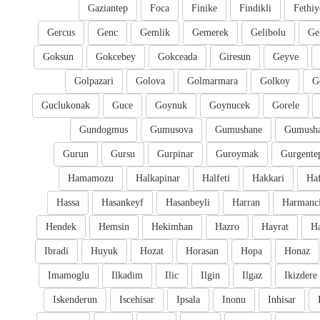
Gaziantep
Foca
Finike
Findikli
Fethiy
Gercus
Genc
Gemlik
Gemerek
Gelibolu
Ge
Goksun
Gokcebey
Gokceada
Giresun
Geyve
Golpazari
Golova
Golmarmara
Golkoy
G
Guclukonak
Guce
Goynuk
Goynucek
Gorele
Gundogmus
Gumusova
Gumushane
Gumusha
Gurun
Gursu
Gurpinar
Guroymak
Gurgente
Hamamozu
Halkapinar
Halfeti
Hakkari
Ha
Hassa
Hasankeyf
Hasanbeyli
Harran
Harmanc
Hendek
Hemsin
Hekimhan
Hazro
Hayrat
H
Ibradi
Huyuk
Hozat
Horasan
Hopa
Honaz
Imamoglu
Ilkadim
Ilic
Ilgin
Ilgaz
Ikizdere
Iskenderun
Iscehisar
Ipsala
Inonu
Inhisar