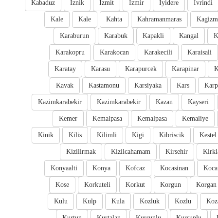
Kabaduz
Iznik
Izmit
Izmir
Iyidere
Ivrindi
Kale
Kale
Kahta
Kahramanmaras
Kagizm
Karaburun
Karabuk
Kapakli
Kangal
K
Karakopru
Karakocan
Karakecili
Karaisali
Karatay
Karasu
Karapurcek
Karapinar
K
Kavak
Kastamonu
Karsiyaka
Kars
Karp
Kazimkarabekir
Kazimkarabekir
Kazan
Kayseri
Kemer
Kemalpasa
Kemalpasa
Kemaliye
Kinik
Kilis
Kilimli
Kigi
Kibriscik
Kestel
Kizilirmak
Kizilcahamam
Kirsehir
Kirkl
Konyaalti
Konya
Kofcaz
Kocasinan
Kocar
Kose
Korkuteli
Korkut
Korgun
Korgan
Kulu
Kulp
Kula
Kozluk
Kozlu
Koz
Kurtun
Kurtalan
Kursunlu
Kursunlu