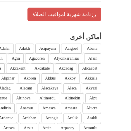
رزنامة شهرية لمواقيت الصلاة
أماكن أخرى
Adalar
Adakli
Acipayam
Acigoel
Abana
un
Agin
Agacoren
Afyonkarahisar
Afsin
a
Akcakent
Akcakale
Akcadag
Akcaabat
Akpinar
Akoren
Akkus
Akkoy
Akkisla
Aladag
Alacam
Alacakaya
Alaca
Akyazi
ezue
Altinova
Altinordu
Altinekin
Alpu
ndirin
Anamur
Amasya
Amasra
Alucra
Ardanuc
Ardahan
Arapgir
Aralik
Arakli
Artova
Arsuz
Arsin
Arpacay
Armutlu