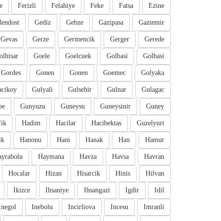
e
Ferizli
Felahiye
Feke
Fatsa
Ezine
lendost
Gediz
Gebze
Gazipasa
Gaziemir
Gevas
Gerze
Germencik
Gerger
Gerede
olhisar
Goele
Goelcuek
Golbasi
Golbasi
Gordes
Gonen
Gonen
Goemec
Golyaka
cikoy
Gulyali
Gulsehir
Gulnar
Gulagac
pe
Gunyuzu
Guneysu
Guneysinir
Guney
fik
Hadim
Hacilar
Hacibektas
Guzelyurt
ik
Hanonu
Hani
Hanak
Han
Hamur
ayrabolu
Haymana
Havza
Havsa
Havran
Hocalar
Hizan
Hisarcik
Hinis
Hilvan
Ikizce
Ihsaniye
Ihsangazi
Igdir
Idil
Inegol
Inebolu
Incirliova
Incesu
Imranli