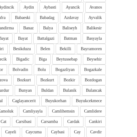
Aydincik
Aydin
Aybasti
Ayancik
Avanos
fra
Babaeski
Babadag
Azdavay
Ayvalik
andirma
Banaz
Balya
Baliseyh
Balikesir
Bayat
Bayat
Battalgazi
Batman
Basyayla
iri
Besikduzu
Belen
Bekilli
Bayramoren
ecik
Bigadic
Biga
Beytussebap
Beysehir
or
Bolvadin
Bolu
Bogazliyan
Bogazkale
zova
Bozkurt
Bozkurt
Bozkir
Bozdogan
urdur
Bunyan
Buldan
Bulanik
Bulancak
al
Caglayancerit
Buyukorhan
Buyukcekmece
Camoluk
Camliyayla
Camlihemsin
Camlidere
Cat
Carsibasi
Carsamba
Cardak
Cankiri
Cayeli
Caycuma
Caybasi
Cay
Cavdir