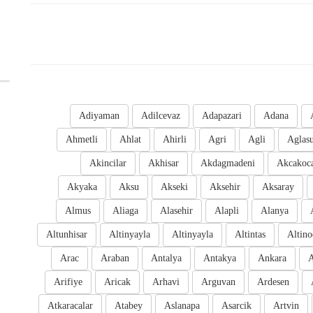
Adiyaman
Adilcevaz
Adapazari
Adana
Ahmetli
Ahlat
Ahirli
Agri
Agli
Aglas
Akincilar
Akhisar
Akdagmadeni
Akcakoc
Akyaka
Aksu
Akseki
Aksehir
Aksaray
Almus
Aliaga
Alasehir
Alapli
Alanya
Altunhisar
Altinyayla
Altinyayla
Altintas
Altino
Arac
Araban
Antalya
Antakya
Ankara
A
Arifiye
Aricak
Arhavi
Arguvan
Ardesen
Atkaracalar
Atabey
Aslanapa
Asarcik
Artvin