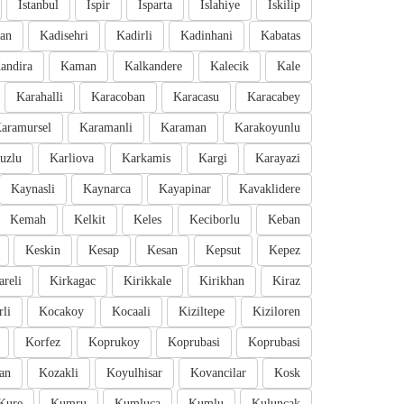
Istanbul
Ispir
Isparta
Islahiye
Iskilip
an
Kadisehri
Kadirli
Kadinhani
Kabatas
andira
Kaman
Kalkandere
Kalecik
Kale
Karahalli
Karacoban
Karacasu
Karacabey
aramursel
Karamanli
Karaman
Karakoyunlu
uzlu
Karliova
Karkamis
Kargi
Karayazi
Kaynasli
Kaynarca
Kayapinar
Kavaklidere
Kemah
Kelkit
Keles
Keciborlu
Keban
Keskin
Kesap
Kesan
Kepsut
Kepez
areli
Kirkagac
Kirikkale
Kirikhan
Kiraz
li
Kocakoy
Kocaali
Kiziltepe
Kiziloren
Korfez
Koprukoy
Koprubasi
Koprubasi
an
Kozakli
Koyulhisar
Kovancilar
Kosk
Kure
Kumru
Kumluca
Kumlu
Kuluncak