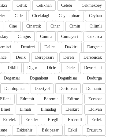
tikci
Celtik
Celikhan
Celebi
Cekmekoey
eler
Cide
Cicekdagi
Ceylanpinar
Ceyhan
Cine
Cinarcik
Cinar
Cimin
Cilimli
skoy
Cungus
Cumra
Cumayeri
Cukurca
emirci
Demirci
Delice
Dazkiri
Dargecit
ince
Derik
Derepazari
Dereli
Derebucak
Dikili
Digor
Dicle
Dicle
Devrekani
Dogansar
Dogankent
Doganhisar
Dodurga
Dumlupinar
Doertyol
Dortdivan
Domanic
Eflani
Edremit
Edremit
Edirne
Eceabat
Emet
Elmali
Elmadag
Eleskirt
Eldivan
Erfelek
Erenler
Eregli
Erdemli
Erdek
sme
Eskisehir
Eskipazar
Eskil
Erzurum