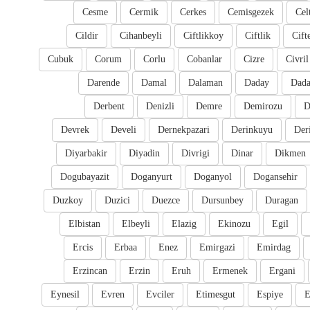
Cesme
Cermik
Cerkes
Cemisgezek
Cel
Cildir
Cihanbeyli
Ciftlikkoy
Ciftlik
Cift
Cubuk
Corum
Corlu
Cobanlar
Cizre
Civril
Darende
Damal
Dalaman
Daday
Dada
Derbent
Denizli
Demre
Demirozu
D
Devrek
Develi
Dernekpazari
Derinkuyu
Der
Diyarbakir
Diyadin
Divrigi
Dinar
Dikmen
Dogubayazit
Doganyurt
Doganyol
Dogansehir
Duzkoy
Duzici
Duezce
Dursunbey
Duragan
Elbistan
Elbeyli
Elazig
Ekinozu
Egil
Ercis
Erbaa
Enez
Emirgazi
Emirdag
Erzincan
Erzin
Eruh
Ermenek
Ergani
Eynesil
Evren
Evciler
Etimesgut
Espiye
E