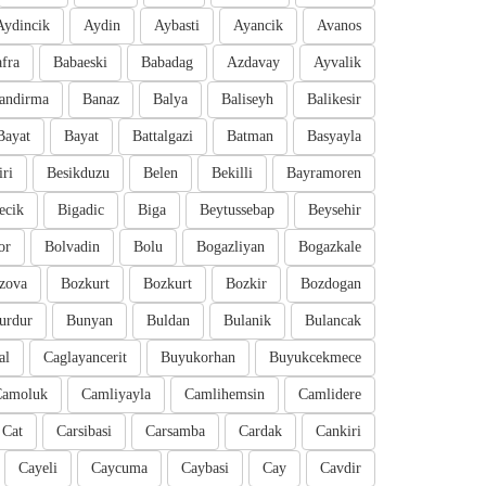
Aydincik
Aydin
Aybasti
Ayancik
Avanos
fra
Babaeski
Babadag
Azdavay
Ayvalik
andirma
Banaz
Balya
Baliseyh
Balikesir
Bayat
Bayat
Battalgazi
Batman
Basyayla
iri
Besikduzu
Belen
Bekilli
Bayramoren
ecik
Bigadic
Biga
Beytussebap
Beysehir
or
Bolvadin
Bolu
Bogazliyan
Bogazkale
zova
Bozkurt
Bozkurt
Bozkir
Bozdogan
urdur
Bunyan
Buldan
Bulanik
Bulancak
al
Caglayancerit
Buyukorhan
Buyukcekmece
Camoluk
Camliyayla
Camlihemsin
Camlidere
Cat
Carsibasi
Carsamba
Cardak
Cankiri
Cayeli
Caycuma
Caybasi
Cay
Cavdir