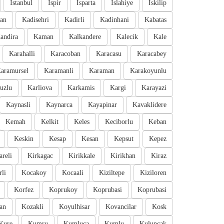
Istanbul
Ispir
Isparta
Islahiye
Iskilip
an
Kadisehri
Kadirli
Kadinhani
Kabatas
andira
Kaman
Kalkandere
Kalecik
Kale
Karahalli
Karacoban
Karacasu
Karacabey
aramursel
Karamanli
Karaman
Karakoyunlu
uzlu
Karliova
Karkamis
Kargi
Karayazi
Kaynasli
Kaynarca
Kayapinar
Kavaklidere
Kemah
Kelkit
Keles
Keciborlu
Keban
Keskin
Kesap
Kesan
Kepsut
Kepez
areli
Kirkagac
Kirikkale
Kirikhan
Kiraz
li
Kocakoy
Kocaali
Kiziltepe
Kiziloren
Korfez
Koprukoy
Koprubasi
Koprubasi
an
Kozakli
Koyulhisar
Kovancilar
Kosk
Kure
Kumru
Kumluca
Kumlu
Kuluncak