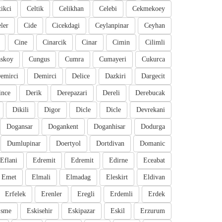
tikci
Celtik
Celikhan
Celebi
Cekmekoey
eler
Cide
Cicekdagi
Ceylanpinar
Ceyhan
Cine
Cinarcik
Cinar
Cimin
Cilimli
skoy
Cungus
Cumra
Cumayeri
Cukurca
emirci
Demirci
Delice
Dazkiri
Dargecit
ince
Derik
Derepazari
Dereli
Derebucak
Dikili
Digor
Dicle
Dicle
Devrekani
Dogansar
Dogankent
Doganhisar
Dodurga
Dumlupinar
Doertyol
Dortdivan
Domanic
Eflani
Edremit
Edremit
Edirne
Eceabat
Emet
Elmali
Elmadag
Eleskirt
Eldivan
Erfelek
Erenler
Eregli
Erdemli
Erdek
sme
Eskisehir
Eskipazar
Eskil
Erzurum