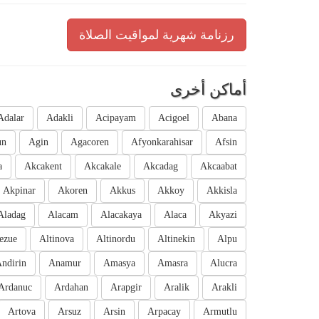
رزنامة شهرية لمواقيت الصلاة
أماكن أخرى
Adalar
Adakli
Acipayam
Acigoel
Abana
un
Agin
Agacoren
Afyonkarahisar
Afsin
a
Akcakent
Akcakale
Akcadag
Akcaabat
Akpinar
Akoren
Akkus
Akkoy
Akkisla
Aladag
Alacam
Alacakaya
Alaca
Akyazi
ezue
Altinova
Altinordu
Altinekin
Alpu
ndirin
Anamur
Amasya
Amasra
Alucra
Ardanuc
Ardahan
Arapgir
Aralik
Arakli
Artova
Arsuz
Arsin
Arpacay
Armutlu