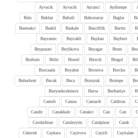
Ayvacik
Ayvacik
Ayranci
Aydintepe
Bala
Baklan
Bahsili
Bahcesaray
Baglar
Ba
Basmakci
Baskil
Baskale
Basciftlik
Bartin
B
Bayramic
Bayrakli
Baykan
Bayburt
Beypazari
Beylikova
Beyagac
Besni
Bes
Bodrum
Bitlis
Bismil
Birecik
Bingol
Bil
Bozcaada
Boyabat
Bornova
Borcka
B
Buharkent
Bucak
Buca
Bozuyuk
Boztepe
Bo
Bueyuekcekmece
Bursa
Burhaniye
B
Cameli
Camas
Camardi
Caldiran
C
Candir
Canakkale
Canakci
Can
Can
Cavdarhisar
Catalzeytin
Catalpinar
Catak
Cekerek
Caykara
Cayirova
Cayirli
Cayiralan