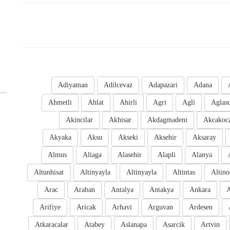
Adiyaman
Adilcevaz
Adapazari
Adana
Ahmetli
Ahlat
Ahirli
Agri
Agli
Aglas
Akincilar
Akhisar
Akdagmadeni
Akcakoc
Akyaka
Aksu
Akseki
Aksehir
Aksaray
Almus
Aliaga
Alasehir
Alapli
Alanya
Altunhisar
Altinyayla
Altinyayla
Altintas
Altino
Arac
Araban
Antalya
Antakya
Ankara
A
Arifiye
Aricak
Arhavi
Arguvan
Ardesen
Atkaracalar
Atabey
Aslanapa
Asarcik
Artvin