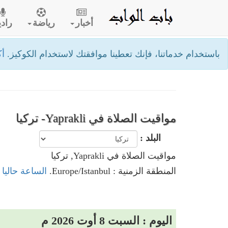
أخبار
رياضة
رادي
باستخدام خدماتنا، فإنك تعطينا موافقتك لاستخدام الكوكيز.
أك
مواقيت الصلاة في Yaprakli- تركيا
البلد :
مواقيت الصلاة في Yaprakli, تركيا
المنطقة الزمنية : Europe/Istanbul.
الساعة حاليا في Yaprakli
اليوم : السبت 8 أوت 2026 م