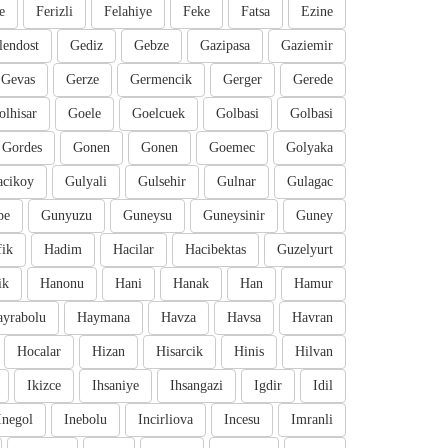
e
Ferizli
Felahiye
Feke
Fatsa
Ezine
lendost
Gediz
Gebze
Gazipasa
Gaziemir
Gevas
Gerze
Germencik
Gerger
Gerede
olhisar
Goele
Goelcuek
Golbasi
Golbasi
Gordes
Gonen
Gonen
Goemec
Golyaka
cikoy
Gulyali
Gulsehir
Gulnar
Gulagac
pe
Gunyuzu
Guneysu
Guneysinir
Guney
fik
Hadim
Hacilar
Hacibektas
Guzelyurt
ik
Hanonu
Hani
Hanak
Han
Hamur
ayrabolu
Haymana
Havza
Havsa
Havran
Hocalar
Hizan
Hisarcik
Hinis
Hilvan
Ikizce
Ihsaniye
Ihsangazi
Igdir
Idil
Inegol
Inebolu
Incirliova
Incesu
Imranli