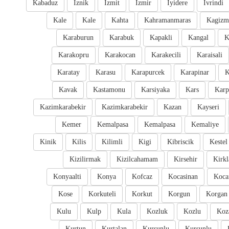
Kabaduz
Iznik
Izmit
Izmir
Iyidere
Ivrindi
Kale
Kale
Kahta
Kahramanmaras
Kagizm
Karaburun
Karabuk
Kapakli
Kangal
K
Karakopru
Karakocan
Karakecili
Karaisali
Karatay
Karasu
Karapurcek
Karapinar
K
Kavak
Kastamonu
Karsiyaka
Kars
Karp
Kazimkarabekir
Kazimkarabekir
Kazan
Kayseri
Kemer
Kemalpasa
Kemalpasa
Kemaliye
Kinik
Kilis
Kilimli
Kigi
Kibriscik
Kestel
Kizilirmak
Kizilcahamam
Kirsehir
Kirkl
Konyaalti
Konya
Kofcaz
Kocasinan
Kocar
Kose
Korkuteli
Korkut
Korgun
Korgan
Kulu
Kulp
Kula
Kozluk
Kozlu
Koz
Kurtun
Kurtalan
Kursunlu
Kursunlu