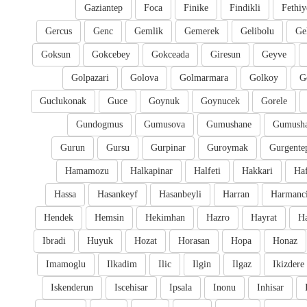
Gaziantep
Foca
Finike
Findikli
Fethiy
Gercus
Genc
Gemlik
Gemerek
Gelibolu
Ge
Goksun
Gokcebey
Gokceada
Giresun
Geyve
Golpazari
Golova
Golmarmara
Golkoy
G
Guclukonak
Guce
Goynuk
Goynucek
Gorele
Gundogmus
Gumusova
Gumushane
Gumusha
Gurun
Gursu
Gurpinar
Guroymak
Gurgente
Hamamozu
Halkapinar
Halfeti
Hakkari
Ha
Hassa
Hasankeyf
Hasanbeyli
Harran
Harmanc
Hendek
Hemsin
Hekimhan
Hazro
Hayrat
H
Ibradi
Huyuk
Hozat
Horasan
Hopa
Honaz
Imamoglu
Ilkadim
Ilic
Ilgin
Ilgaz
Ikizdere
Iskenderun
Iscehisar
Ipsala
Inonu
Inhisar