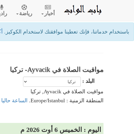
أخبار
رياضة
رادي
باستخدام خدماتنا، فإنك تعطينا موافقتك لاستخدام الكوكيز.
أك
مواقيت الصلاة في Ayvacik- تركيا
البلد :
مواقيت الصلاة في Ayvacik, تركيا
المنطقة الزمنية : Europe/Istanbul.
الساعة حاليا في Ayvacik
اليوم : الخميس 6 أوت 2026 م