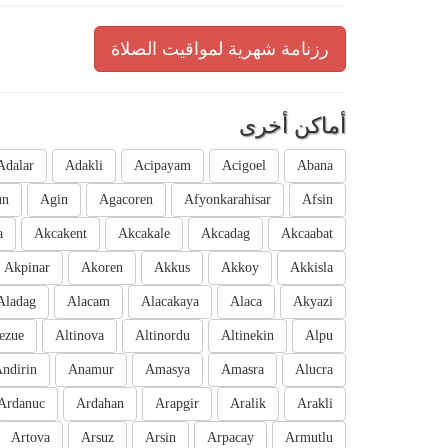
رزنامة شهرية لمواقيت الصلاة
أماكن أخرى
Adalar
Adakli
Acipayam
Acigoel
Abana
un
Agin
Agacoren
Afyonkarahisar
Afsin
a
Akcakent
Akcakale
Akcadag
Akcaabat
Akpinar
Akoren
Akkus
Akkoy
Akkisla
Aladag
Alacam
Alacakaya
Alaca
Akyazi
ezue
Altinova
Altinordu
Altinekin
Alpu
ndirin
Anamur
Amasya
Amasra
Alucra
Ardanuc
Ardahan
Arapgir
Aralik
Arakli
Artova
Arsuz
Arsin
Arpacay
Armutlu