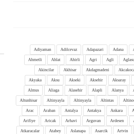
Adiyaman
Adilcevaz
Adapazari
Adana
Ahmetli
Ahlat
Ahirli
Agri
Agli
Aglas
Akincilar
Akhisar
Akdagmadeni
Akcakoc
Akyaka
Aksu
Akseki
Aksehir
Aksaray
Almus
Aliaga
Alasehir
Alapli
Alanya
Altunhisar
Altinyayla
Altinyayla
Altintas
Altino
Arac
Araban
Antalya
Antakya
Ankara
A
Arifiye
Aricak
Arhavi
Arguvan
Ardesen
Atkaracalar
Atabey
Aslanapa
Asarcik
Artvin