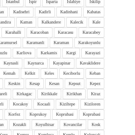
Istanbul
Ispir
Isparta
Islahiye
Iskilip
an
Kadisehri
Kadirli
Kadinhani
Kabatas
andira
Kaman
Kalkandere
Kalecik
Kale
Karahalli
Karacoban
Karacasu
Karacabey
aramursel
Karamanli
Karaman
Karakoyunlu
uzlu
Karliova
Karkamis
Kargi
Karayazi
Kaynasli
Kaynarca
Kayapinar
Kavaklidere
Kemah
Kelkit
Keles
Keciborlu
Keban
Keskin
Kesap
Kesan
Kepsut
Kepez
areli
Kirkagac
Kirikkale
Kirikhan
Kiraz
li
Kocakoy
Kocaali
Kiziltepe
Kiziloren
Korfez
Koprukoy
Koprubasi
Koprubasi
an
Kozakli
Koyulhisar
Kovancilar
Kosk
Kure
Kumru
Kumluca
Kumlu
Kuluncak