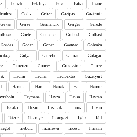
e
Ferizli
Felahiye
Feke
Fatsa
Ezine
lendost
Gediz
Gebze
Gazipasa
Gaziemir
Gevas
Gerze
Germencik
Gerger
Gerede
olhisar
Goele
Goelcuek
Golbasi
Golbasi
Gordes
Gonen
Gonen
Goemec
Golyaka
cikoy
Gulyali
Gulsehir
Gulnar
Gulagac
pe
Gunyuzu
Guneysu
Guneysinir
Guney
fik
Hadim
Hacilar
Hacibektas
Guzelyurt
ik
Hanonu
Hani
Hanak
Han
Hamur
ayrabolu
Haymana
Havza
Havsa
Havran
Hocalar
Hizan
Hisarcik
Hinis
Hilvan
Ikizce
Ihsaniye
Ihsangazi
Igdir
Idil
Inegol
Inebolu
Incirliova
Incesu
Imranli