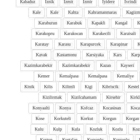
Kabaduz
Iznik
Izmit
Izmir
Iyidere
Ivrindi
Kale
Kale
Kahta
Kahramanmaras
Kagizm
Karaburun
Karabuk
Kapakli
Kangal
K
Karakopru
Karakocan
Karakecili
Karaisali
Karatay
Karasu
Karapurcek
Karapinar
K
Kavak
Kastamonu
Karsiyaka
Kars
Karp
Kazimkarabekir
Kazimkarabekir
Kazan
Kayseri
Kemer
Kemalpasa
Kemalpasa
Kemaliye
Kinik
Kilis
Kilimli
Kigi
Kibriscik
Kestel
Kizilirmak
Kizilcahamam
Kirsehir
Kirkl
Konyaalti
Konya
Kofcaz
Kocasinan
Kocar
Kose
Korkuteli
Korkut
Korgun
Korgan
Kulu
Kulp
Kula
Kozluk
Kozlu
Koz
Kurtun
Kurtalan
Kursunlu
Kursunlu