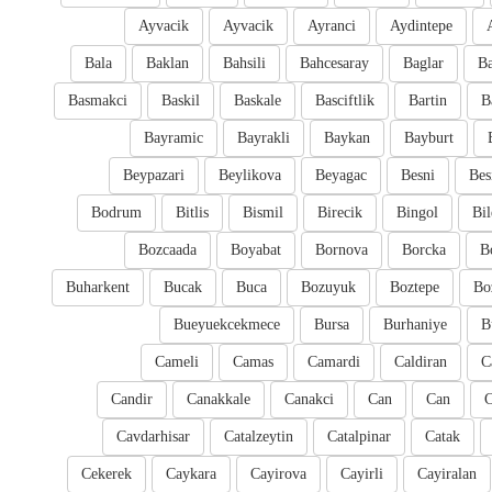
Ayvacik
Ayvacik
Ayranci
Aydintepe
Bala
Baklan
Bahsili
Bahcesaray
Baglar
Ba
Basmakci
Baskil
Baskale
Basciftlik
Bartin
B
Bayramic
Bayrakli
Baykan
Bayburt
Beypazari
Beylikova
Beyagac
Besni
Bes
Bodrum
Bitlis
Bismil
Birecik
Bingol
Bil
Bozcaada
Boyabat
Bornova
Borcka
B
Buharkent
Bucak
Buca
Bozuyuk
Boztepe
Bo
Bueyuekcekmece
Bursa
Burhaniye
B
Cameli
Camas
Camardi
Caldiran
C
Candir
Canakkale
Canakci
Can
Can
Cavdarhisar
Catalzeytin
Catalpinar
Catak
Cekerek
Caykara
Cayirova
Cayirli
Cayiralan