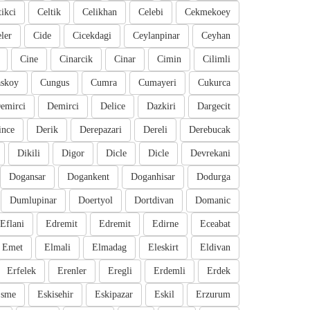
tikci
Celtik
Celikhan
Celebi
Cekmekoey
eler
Cide
Cicekdagi
Ceylanpinar
Ceyhan
Cine
Cinarcik
Cinar
Cimin
Cilimli
skoy
Cungus
Cumra
Cumayeri
Cukurca
emirci
Demirci
Delice
Dazkiri
Dargecit
ince
Derik
Derepazari
Dereli
Derebucak
Dikili
Digor
Dicle
Dicle
Devrekani
Dogansar
Dogankent
Doganhisar
Dodurga
Dumlupinar
Doertyol
Dortdivan
Domanic
Eflani
Edremit
Edremit
Edirne
Eceabat
Emet
Elmali
Elmadag
Eleskirt
Eldivan
Erfelek
Erenler
Eregli
Erdemli
Erdek
sme
Eskisehir
Eskipazar
Eskil
Erzurum