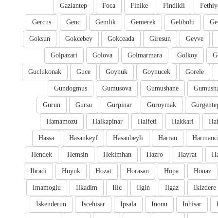
Gaziantep
Foca
Finike
Findikli
Fethiy
Gercus
Genc
Gemlik
Gemerek
Gelibolu
Ge
Goksun
Gokcebey
Gokceada
Giresun
Geyve
Golpazari
Golova
Golmarmara
Golkoy
G
Guclukonak
Guce
Goynuk
Goynucek
Gorele
Gundogmus
Gumusova
Gumushane
Gumusha
Gurun
Gursu
Gurpinar
Guroymak
Gurgente
Hamamozu
Halkapinar
Halfeti
Hakkari
Ha
Hassa
Hasankeyf
Hasanbeyli
Harran
Harmanc
Hendek
Hemsin
Hekimhan
Hazro
Hayrat
H
Ibradi
Huyuk
Hozat
Horasan
Hopa
Honaz
Imamoglu
Ilkadim
Ilic
Ilgin
Ilgaz
Ikizdere
Iskenderun
Iscehisar
Ipsala
Inonu
Inhisar