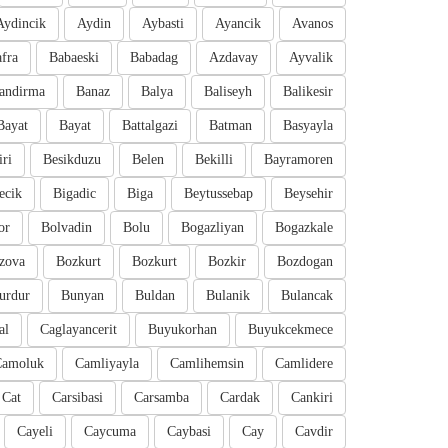
Aydincik
Aydin
Aybasti
Ayancik
Avanos
fra
Babaeski
Babadag
Azdavay
Ayvalik
andirma
Banaz
Balya
Baliseyh
Balikesir
Bayat
Bayat
Battalgazi
Batman
Basyayla
iri
Besikduzu
Belen
Bekilli
Bayramoren
ecik
Bigadic
Biga
Beytussebap
Beysehir
or
Bolvadin
Bolu
Bogazliyan
Bogazkale
zova
Bozkurt
Bozkurt
Bozkir
Bozdogan
urdur
Bunyan
Buldan
Bulanik
Bulancak
al
Caglayancerit
Buyukorhan
Buyukcekmece
Camoluk
Camliyayla
Camlihemsin
Camlidere
Cat
Carsibasi
Carsamba
Cardak
Cankiri
Cayeli
Caycuma
Caybasi
Cay
Cavdir