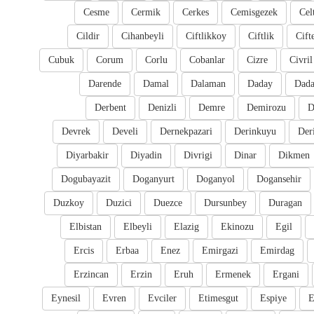
Cesme
Cermik
Cerkes
Cemisgezek
Cel
Cildir
Cihanbeyli
Ciftlikkoy
Ciftlik
Cift
Cubuk
Corum
Corlu
Cobanlar
Cizre
Civril
Darende
Damal
Dalaman
Daday
Dada
Derbent
Denizli
Demre
Demirozu
D
Devrek
Develi
Dernekpazari
Derinkuyu
Der
Diyarbakir
Diyadin
Divrigi
Dinar
Dikmen
Dogubayazit
Doganyurt
Doganyol
Dogansehir
Duzkoy
Duzici
Duezce
Dursunbey
Duragan
Elbistan
Elbeyli
Elazig
Ekinozu
Egil
Ercis
Erbaa
Enez
Emirgazi
Emirdag
Erzincan
Erzin
Eruh
Ermenek
Ergani
Eynesil
Evren
Evciler
Etimesgut
Espiye
E