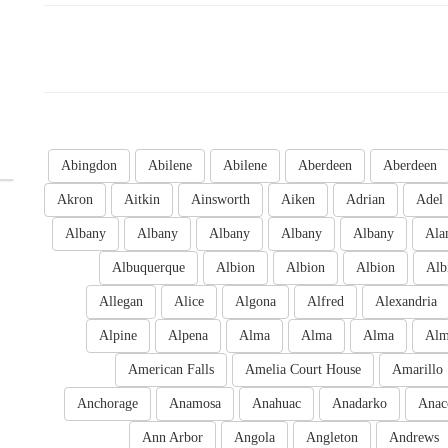
Abingdon
Abilene
Abilene
Aberdeen
Aberdeen
Akron
Aitkin
Ainsworth
Aiken
Adrian
Adel
Albany
Albany
Albany
Albany
Albany
Ala
Albuquerque
Albion
Albion
Albion
Alb
Allegan
Alice
Algona
Alfred
Alexandria
Alpine
Alpena
Alma
Alma
Alma
Al
American Falls
Amelia Court House
Amarillo
Anchorage
Anamosa
Anahuac
Anadarko
Anac
Ann Arbor
Angola
Angleton
Andrews