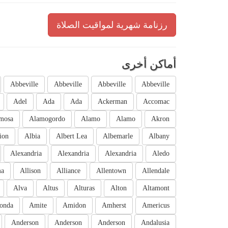
رزنامة شهرية لمواقيت الصلاة
أماكن أخرى
Abbeville
Abbeville
Abbeville
Abbeville
Adel
Ada
Ada
Ackerman
Accomac
mosa
Alamogordo
Alamo
Alamo
Akron
ion
Albia
Albert Lea
Albemarle
Albany
Alexandria
Alexandria
Alexandria
Aledo
ma
Allison
Alliance
Allentown
Allendale
Alva
Altus
Alturas
Alton
Altamont
onda
Amite
Amidon
Amherst
Americus
Anderson
Anderson
Anderson
Andalusia