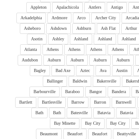
Appleton
Apalachicola
Antlers
Antigo
Ant
Arkadelphia
Ardmore
Arco
Archer City
Arcadi
Asheboro
Ashdown
Ashburn
Ash Flat
Arthur
Asotin
Ashley
Ashland
Ashland
Ashland
Atlanta
Athens
Athens
Athens
Athens
At
Audubon
Auburn
Auburn
Auburn
Auburn
Bagley
Bad Axe
Aztec
Ava
Austin
Ballinger
Baldwin
Bakersville
Bakersf
Barbourville
Baraboo
Bangor
Bandera
B
Bartlett
Bartlesville
Barrow
Barron
Barnwell
Bath
Bath
Batesville
Batavia
Batavia
Bay Minette
Bay City
Bay City
B
Beaumont
Beaufort
Beaufort
Beattyville