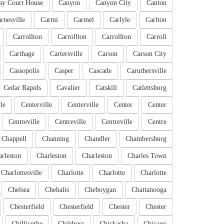
ay Court House
Canyon
Canyon City
Canton
rnesville
Carmi
Carmel
Carlyle
Carlton
Carrollton
Carrollton
Carrollton
Carroll
Carthage
Cartersville
Carson
Carson City
Cassopolis
Casper
Cascade
Caruthersville
Cedar Rapids
Cavalier
Catskill
Catlettsburg
le
Centerville
Centerville
Center
Center
Centreville
Centreville
Centreville
Centre
Chappell
Channing
Chandler
Chambersburg
rleston
Charleston
Charleston
Charles Town
Charlottesville
Charlotte
Charlotte
Charlotte
Chelsea
Chehalis
Cheboygan
Chattanooga
Chesterfield
Chesterfield
Chester
Chester
Chillicothe
Childress
Chickasha
Chicago