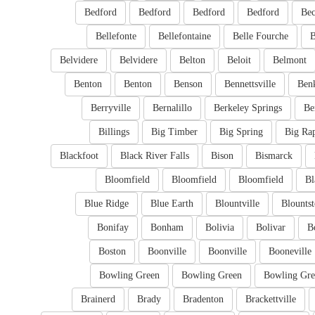
Bedford
Bedford
Bedford
Bedford
Bec
Bellefonte
Bellefontaine
Belle Fourche
B
Belvidere
Belvidere
Belton
Beloit
Belmont
Benton
Benton
Benson
Bennettsville
Ben
Berryville
Bernalillo
Berkeley Springs
Be
Billings
Big Timber
Big Spring
Big Ra
Blackfoot
Black River Falls
Bison
Bismarck
Bloomfield
Bloomfield
Bloomfield
Bl
Blue Ridge
Blue Earth
Blountville
Blounts
Bonifay
Bonham
Bolivia
Bolivar
B
Boston
Boonville
Boonville
Booneville
Bowling Green
Bowling Green
Bowling Gre
Brainerd
Brady
Bradenton
Brackettville