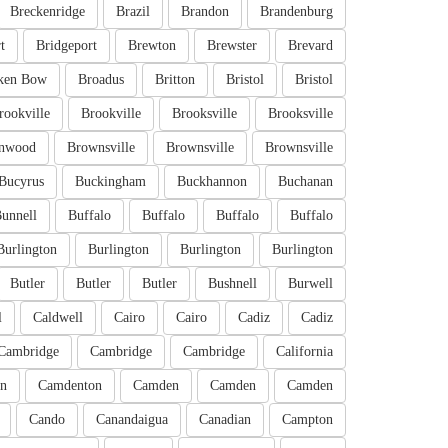
Breckenridge
Brazil
Brandon
Brandenburg
t
Bridgeport
Brewton
Brewster
Brevard
ken Bow
Broadus
Britton
Bristol
Bristol
rookville
Brookville
Brooksville
Brooksville
nwood
Brownsville
Brownsville
Brownsville
Bucyrus
Buckingham
Buckhannon
Buchanan
unnell
Buffalo
Buffalo
Buffalo
Buffalo
Burlington
Burlington
Burlington
Burlington
Butler
Butler
Butler
Bushnell
Burwell
l
Caldwell
Cairo
Cairo
Cadiz
Cadiz
Cambridge
Cambridge
Cambridge
California
n
Camdenton
Camden
Camden
Camden
Cando
Canandaigua
Canadian
Campton