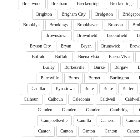
Brentwood
Brenham
Breckenridge
Breckenridge
Brighton
Brigham City
Bridgeton
Bridgepor
Brooklyn
Brookings
Brookhaven
Bronson
Bro
Brownstown
Brownfield
Broomfield
B
Bryson City
Bryan
Bryan
Brunswick
Brow
Buffalo
Buffalo
Buena Vista
Buena Vista
Burley
Burkesville
Burke
Burgaw
B
Burnsville
Burns
Burnet
Burlington
Cadillac
Byrdstown
Butte
Butte
Butler
Calhoun
Calhoun
Caledonia
Caldwell
Caldwel
Camden
Camden
Camden
Cambridge
Campbellsville
Camilla
Cameron
Camero
Canton
Canton
Canton
Canton
Canton