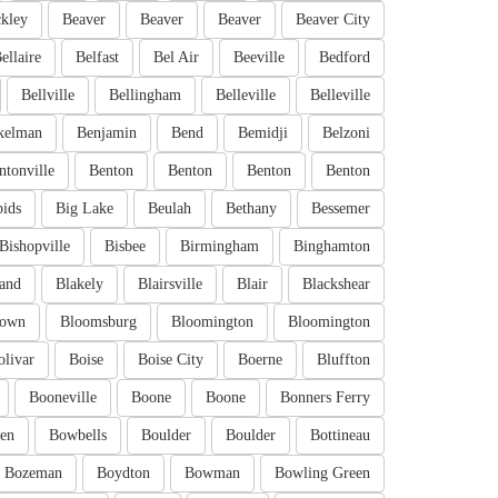
kley
Beaver
Beaver
Beaver
Beaver City
ellaire
Belfast
Bel Air
Beeville
Bedford
Bellville
Bellingham
Belleville
Belleville
kelman
Benjamin
Bend
Bemidji
Belzoni
ntonville
Benton
Benton
Benton
Benton
pids
Big Lake
Beulah
Bethany
Bessemer
Bishopville
Bisbee
Birmingham
Binghamton
and
Blakely
Blairsville
Blair
Blackshear
town
Bloomsburg
Bloomington
Bloomington
olivar
Boise
Boise City
Boerne
Bluffton
Booneville
Boone
Boone
Bonners Ferry
en
Bowbells
Boulder
Boulder
Bottineau
Bozeman
Boydton
Bowman
Bowling Green