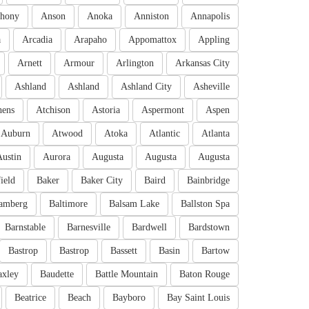
hony
Anson
Anoka
Anniston
Annapolis
a
Arcadia
Arapaho
Appomattox
Appling
Arnett
Armour
Arlington
Arkansas City
Ashland
Ashland
Ashland City
Asheville
hens
Atchison
Astoria
Aspermont
Aspen
Auburn
Atwood
Atoka
Atlantic
Atlanta
Austin
Aurora
Augusta
Augusta
Augusta
ield
Baker
Baker City
Baird
Bainbridge
amberg
Baltimore
Balsam Lake
Ballston Spa
Barnstable
Barnesville
Bardwell
Bardstown
Bastrop
Bastrop
Bassett
Basin
Bartow
axley
Baudette
Battle Mountain
Baton Rouge
Beatrice
Beach
Bayboro
Bay Saint Louis