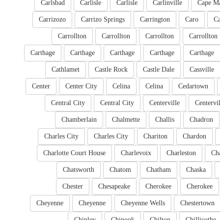
Carlsbad
Carlisle
Carlisle
Carlinville
Cape M
Carrizozo
Carrizo Springs
Carrington
Caro
Ca
Carrollton
Carrollton
Carrollton
Carrollton
Carthage
Carthage
Carthage
Carthage
Carthage
Cathlamet
Castle Rock
Castle Dale
Cassville
Center
Center City
Celina
Celina
Cedartown
Central City
Central City
Centerville
Centervil
Chamberlain
Chalmette
Challis
Chadron
Charles City
Charles City
Chariton
Chardon
Charlotte Court House
Charlevoix
Charleston
Cha
Chatsworth
Chatom
Chatham
Chaska
Chester
Chesapeake
Cherokee
Cherokee
Cheyenne
Cheyenne
Cheyenne Wells
Chestertown
Chipley
Chinook
Chilton
Chillicothe