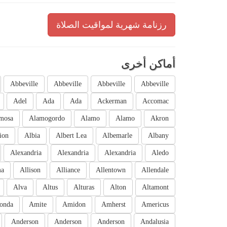
رزنامة شهرية لمواقيت الصلاة
أماكن أخرى
Abbeville
Abbeville
Abbeville
Abbeville
Adel
Ada
Ada
Ackerman
Accomac
mosa
Alamogordo
Alamo
Alamo
Akron
ion
Albia
Albert Lea
Albemarle
Albany
Alexandria
Alexandria
Alexandria
Aledo
ma
Allison
Alliance
Allentown
Allendale
Alva
Altus
Alturas
Alton
Altamont
onda
Amite
Amidon
Amherst
Americus
Anderson
Anderson
Anderson
Andalusia