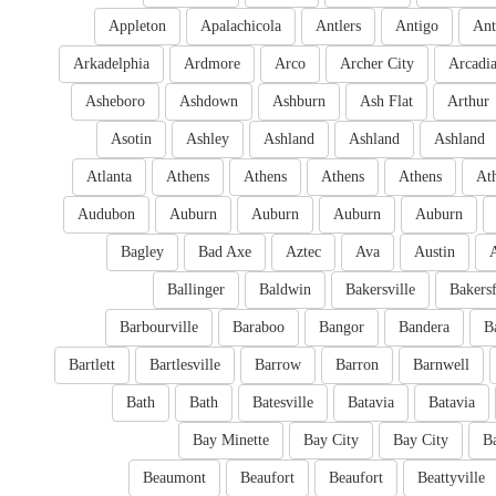
Appleton
Apalachicola
Antlers
Antigo
Ant
Arkadelphia
Ardmore
Arco
Archer City
Arcadi
Asheboro
Ashdown
Ashburn
Ash Flat
Arthur
Asotin
Ashley
Ashland
Ashland
Ashland
Atlanta
Athens
Athens
Athens
Athens
At
Audubon
Auburn
Auburn
Auburn
Auburn
Bagley
Bad Axe
Aztec
Ava
Austin
Ballinger
Baldwin
Bakersville
Bakersf
Barbourville
Baraboo
Bangor
Bandera
B
Bartlett
Bartlesville
Barrow
Barron
Barnwell
Bath
Bath
Batesville
Batavia
Batavia
Bay Minette
Bay City
Bay City
B
Beaumont
Beaufort
Beaufort
Beattyville