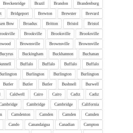
Breckenridge
Brazil
Brandon
Brandenburg
t
Bridgeport
Brewton
Brewster
Brevard
ken Bow
Broadus
Britton
Bristol
Bristol
rookville
Brookville
Brooksville
Brooksville
nwood
Brownsville
Brownsville
Brownsville
Bucyrus
Buckingham
Buckhannon
Buchanan
unnell
Buffalo
Buffalo
Buffalo
Buffalo
Burlington
Burlington
Burlington
Burlington
Butler
Butler
Butler
Bushnell
Burwell
l
Caldwell
Cairo
Cairo
Cadiz
Cadiz
Cambridge
Cambridge
Cambridge
California
n
Camdenton
Camden
Camden
Camden
Cando
Canandaigua
Canadian
Campton