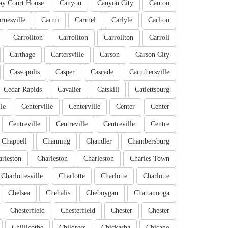
ay Court House
Canyon
Canyon City
Canton
rnesville
Carmi
Carmel
Carlyle
Carlton
Carrollton
Carrollton
Carrollton
Carroll
Carthage
Cartersville
Carson
Carson City
Cassopolis
Casper
Cascade
Caruthersville
Cedar Rapids
Cavalier
Catskill
Catlettsburg
le
Centerville
Centerville
Center
Center
Centreville
Centreville
Centreville
Centre
Chappell
Channing
Chandler
Chambersburg
rleston
Charleston
Charleston
Charles Town
Charlottesville
Charlotte
Charlotte
Charlotte
Chelsea
Chehalis
Cheboygan
Chattanooga
Chesterfield
Chesterfield
Chester
Chester
Chillicothe
Childress
Chickasha
Chicago