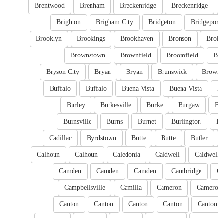
Brentwood
Brenham
Breckenridge
Breckenridge
Brighton
Brigham City
Bridgeton
Bridgepor
Brooklyn
Brookings
Brookhaven
Bronson
Bro
Brownstown
Brownfield
Broomfield
B
Bryson City
Bryan
Bryan
Brunswick
Brow
Buffalo
Buffalo
Buena Vista
Buena Vista
Burley
Burkesville
Burke
Burgaw
B
Burnsville
Burns
Burnet
Burlington
Cadillac
Byrdstown
Butte
Butte
Butler
Calhoun
Calhoun
Caledonia
Caldwell
Caldwel
Camden
Camden
Camden
Cambridge
Campbellsville
Camilla
Cameron
Camero
Canton
Canton
Canton
Canton
Canton