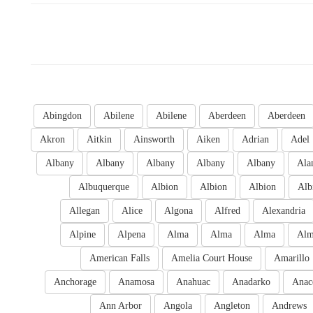
Abingdon
Abilene
Abilene
Aberdeen
Aberdeen
Akron
Aitkin
Ainsworth
Aiken
Adrian
Adel
Albany
Albany
Albany
Albany
Albany
Ala
Albuquerque
Albion
Albion
Albion
Alb
Allegan
Alice
Algona
Alfred
Alexandria
Alpine
Alpena
Alma
Alma
Alma
Al
American Falls
Amelia Court House
Amarillo
Anchorage
Anamosa
Anahuac
Anadarko
Anac
Ann Arbor
Angola
Angleton
Andrews