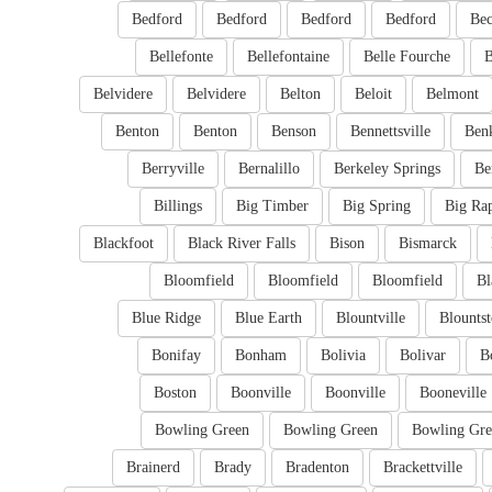
Bedford
Bedford
Bedford
Bedford
Bec
Bellefonte
Bellefontaine
Belle Fourche
B
Belvidere
Belvidere
Belton
Beloit
Belmont
Benton
Benton
Benson
Bennettsville
Ben
Berryville
Bernalillo
Berkeley Springs
Be
Billings
Big Timber
Big Spring
Big Ra
Blackfoot
Black River Falls
Bison
Bismarck
Bloomfield
Bloomfield
Bloomfield
Bl
Blue Ridge
Blue Earth
Blountville
Blounts
Bonifay
Bonham
Bolivia
Bolivar
B
Boston
Boonville
Boonville
Booneville
Bowling Green
Bowling Green
Bowling Gre
Brainerd
Brady
Bradenton
Brackettville