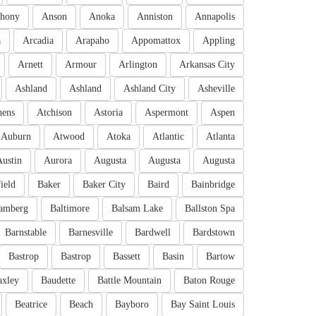
hony
Anson
Anoka
Anniston
Annapolis
a
Arcadia
Arapaho
Appomattox
Appling
Arnett
Armour
Arlington
Arkansas City
Ashland
Ashland
Ashland City
Asheville
hens
Atchison
Astoria
Aspermont
Aspen
Auburn
Atwood
Atoka
Atlantic
Atlanta
Austin
Aurora
Augusta
Augusta
Augusta
ield
Baker
Baker City
Baird
Bainbridge
amberg
Baltimore
Balsam Lake
Ballston Spa
Barnstable
Barnesville
Bardwell
Bardstown
Bastrop
Bastrop
Bassett
Basin
Bartow
axley
Baudette
Battle Mountain
Baton Rouge
Beatrice
Beach
Bayboro
Bay Saint Louis