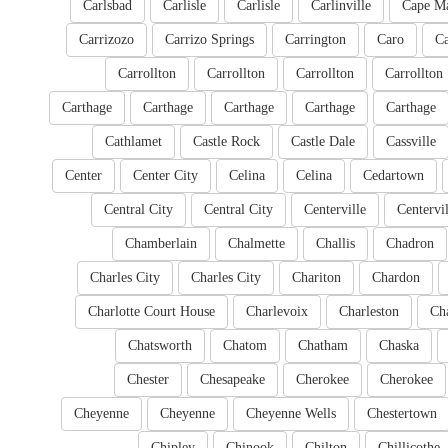
Carlsbad
Carlisle
Carlisle
Carlinville
Cape M
Carrizozo
Carrizo Springs
Carrington
Caro
Ca
Carrollton
Carrollton
Carrollton
Carrollton
Carthage
Carthage
Carthage
Carthage
Carthage
Cathlamet
Castle Rock
Castle Dale
Cassville
Center
Center City
Celina
Celina
Cedartown
Central City
Central City
Centerville
Centervil
Chamberlain
Chalmette
Challis
Chadron
Charles City
Charles City
Chariton
Chardon
Charlotte Court House
Charlevoix
Charleston
Cha
Chatsworth
Chatom
Chatham
Chaska
Chester
Chesapeake
Cherokee
Cherokee
Cheyenne
Cheyenne
Cheyenne Wells
Chestertown
Chipley
Chinook
Chilton
Chillicothe