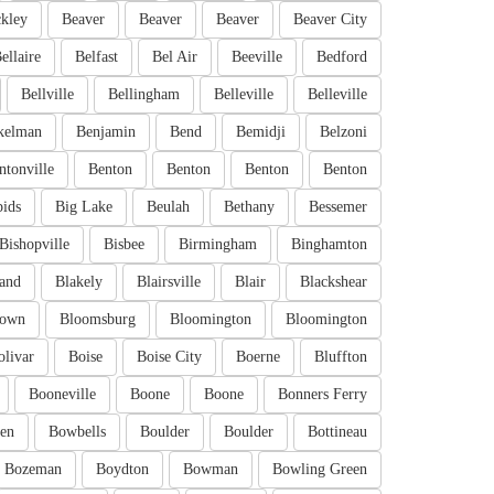
kley
Beaver
Beaver
Beaver
Beaver City
ellaire
Belfast
Bel Air
Beeville
Bedford
Bellville
Bellingham
Belleville
Belleville
kelman
Benjamin
Bend
Bemidji
Belzoni
ntonville
Benton
Benton
Benton
Benton
pids
Big Lake
Beulah
Bethany
Bessemer
Bishopville
Bisbee
Birmingham
Binghamton
and
Blakely
Blairsville
Blair
Blackshear
town
Bloomsburg
Bloomington
Bloomington
olivar
Boise
Boise City
Boerne
Bluffton
Booneville
Boone
Boone
Bonners Ferry
en
Bowbells
Boulder
Boulder
Bottineau
Bozeman
Boydton
Bowman
Bowling Green