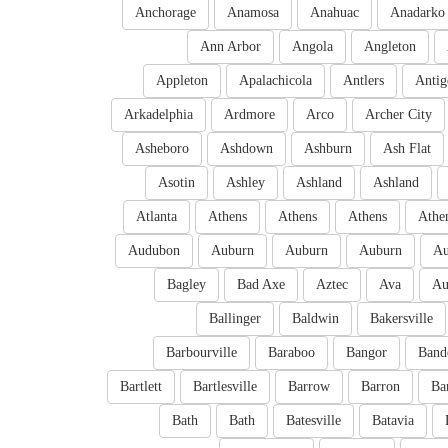
Anchorage
Anamosa
Anahuac
Anadarko
Ann Arbor
Angola
Angleton
Appleton
Apalachicola
Antlers
Antig
Arkadelphia
Ardmore
Arco
Archer City
Asheboro
Ashdown
Ashburn
Ash Flat
Asotin
Ashley
Ashland
Ashland
Atlanta
Athens
Athens
Athens
Athe
Audubon
Auburn
Auburn
Auburn
Au
Bagley
Bad Axe
Aztec
Ava
Au
Ballinger
Baldwin
Bakersville
Barbourville
Baraboo
Bangor
Band
Bartlett
Bartlesville
Barrow
Barron
Ba
Bath
Bath
Batesville
Batavia