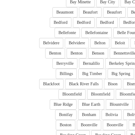
Bay Minette
Bay City
Bay C
Beaumont
Beaufort
Beaufort
Be
Bedford
Bedford
Bedford
Bedfo
Bellefonte
Bellefontaine
Belle Fou
Belvidere
Belvidere
Belton
Beloit
Benton
Benton
Benson
Bennettsvill
Berryville
Bernalillo
Berkeley Sprin
Billings
Big Timber
Big Spring
Blackfoot
Black River Falls
Bison
Bism
Bloomfield
Bloomfield
Bloomfi
Blue Ridge
Blue Earth
Blountville
Bonifay
Bonham
Bolivia
Boli
Boston
Boonville
Boonville
B