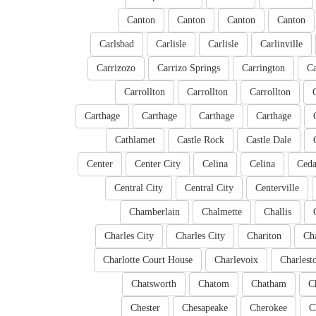
Canton
Canton
Canton
Canton
Carlsbad
Carlisle
Carlisle
Carlinville
Carrizozo
Carrizo Springs
Carrington
C
Carrollton
Carrollton
Carrollton
Carthage
Carthage
Carthage
Carthage
Cathlamet
Castle Rock
Castle Dale
Center
Center City
Celina
Celina
Ced
Central City
Central City
Centerville
Chamberlain
Chalmette
Challis
Charles City
Charles City
Chariton
Ch
Charlotte Court House
Charlevoix
Charlest
Chatsworth
Chatom
Chatham
C
Chester
Chesapeake
Cherokee
C