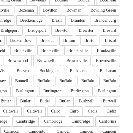
wling Green
Bowbells
Boulder
Boulder
Bottineau
tville
Bozeman
Boydton
Bowman
Bowling Green
nridge
Breckenridge
Brazil
Brandon
Brandenburg
Bridgeport
Bridgeport
Brewton
Brewster
Brevard
n
Broken Bow
Broadus
Britton
Bristol
Bristol
eld
Brookville
Brookville
Brooksville
Brooksville
Brownwood
Brownsville
Brownsville
Brownsville
Vista
Bucyrus
Buckingham
Buckhannon
Buchanan
gaw
Bunnell
Buffalo
Buffalo
Buffalo
Buffalo
gton
Burlington
Burlington
Burlington
Burlington
Butler
Butler
Butler
Butler
Bushnell
Burwell
Caldwell
Caldwell
Cairo
Cairo
Cadiz
Cadiz
idge
Cambridge
Cambridge
Cambridge
California
Cameron
Camdenton
Camden
Camden
Camden