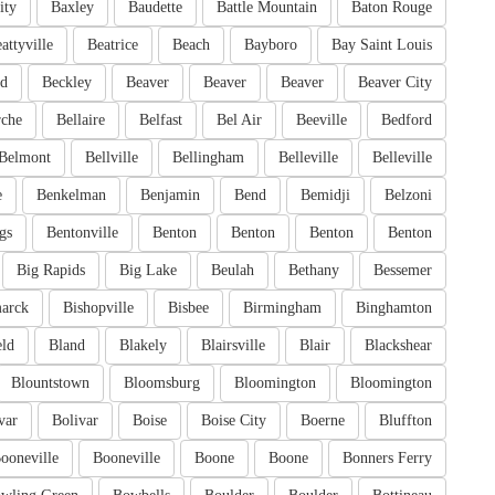
ity
Baxley
Baudette
Battle Mountain
Baton Rouge
attyville
Beatrice
Beach
Bayboro
Bay Saint Louis
rd
Beckley
Beaver
Beaver
Beaver
Beaver City
rche
Bellaire
Belfast
Bel Air
Beeville
Bedford
Belmont
Bellville
Bellingham
Belleville
Belleville
e
Benkelman
Benjamin
Bend
Bemidji
Belzoni
gs
Bentonville
Benton
Benton
Benton
Benton
Big Rapids
Big Lake
Beulah
Bethany
Bessemer
arck
Bishopville
Bisbee
Birmingham
Binghamton
eld
Bland
Blakely
Blairsville
Blair
Blackshear
Blountstown
Bloomsburg
Bloomington
Bloomington
var
Bolivar
Boise
Boise City
Boerne
Bluffton
ooneville
Booneville
Boone
Boone
Bonners Ferry