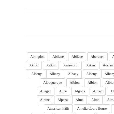
Abingdon
Abilene
Abilene
Aberdeen
A
Akron
Aitkin
Ainsworth
Aiken
Adrian
Albany
Albany
Albany
Albany
Alban
Albuquerque
Albion
Albion
Albio
Allegan
Alice
Algona
Alfred
Al
Alpine
Alpena
Alma
Alma
Alm
American Falls
Amelia Court House