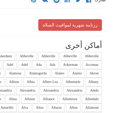
رزنامة شهرية لمواقيت الصلاة
أماكن أخرى
berdeen
Abbeville
Abbeville
Abbeville
Abbeville
Adel
Adel
Ada
Ada
Ackerman
Accomac
y
Alamosa
Alamogordo
Alamo
Alamo
Akron
n
Albion
Albia
Albert Lea
Albemarle
Albany
exandria
Alexandria
Alexandria
Alexandria
Aledo
a
Alma
Allison
Alliance
Allentown
Allendale
Amarillo
Alva
Altus
Alturas
Alton
Altamont