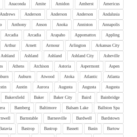
Anaconda
Amite
Amidon
Amherst
Americus
Andrews
Anderson
Anderson
Anderson
Andalusia
o
Anthony
Anson
Anoka
Anniston
Annapolis
Arcadia
Arcadia
Arapaho
Appomattox
Appling
Arthur
Arnett
Armour
Arlington
Arkansas City
Ashland
Ashland
Ashland
Ashland City
Asheville
ns
Athens
Atchison
Astoria
Aspermont
Aspen
burn
Auburn
Atwood
Atoka
Atlantic
Atlanta
stin
Austin
Aurora
Augusta
Augusta
Augusta
Bakersfield
Baker
Baker City
Baird
Bainbridge
era
Bamberg
Baltimore
Balsam Lake
Ballston Spa
rnwell
Barnstable
Barnesville
Bardwell
Bardstown
Batavia
Bastrop
Bastrop
Bassett
Basin
Bartow