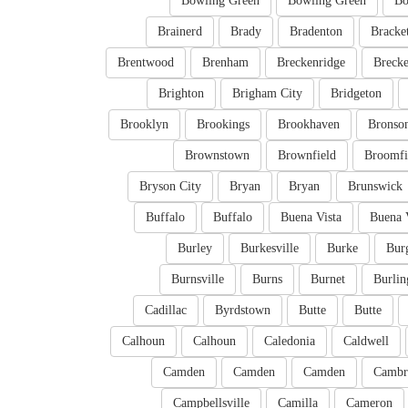
Bowling Green
Bowling Green
Bo
Brainerd
Brady
Bradenton
Bracket
Brentwood
Brenham
Breckenridge
Brecke
Brighton
Brigham City
Bridgeton
Brooklyn
Brookings
Brookhaven
Bronso
Brownstown
Brownfield
Broomfi
Bryson City
Bryan
Bryan
Brunswick
Buffalo
Buffalo
Buena Vista
Buena 
Burley
Burkesville
Burke
Bur
Burnsville
Burns
Burnet
Burlin
Cadillac
Byrdstown
Butte
Butte
Calhoun
Calhoun
Caledonia
Caldwell
Camden
Camden
Camden
Cambr
Campbellsville
Camilla
Cameron