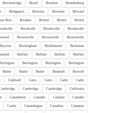
Breckenridge
Brazil
Brandon
Brandenburg
t
Bridgeport
Brewton
Brewster
Brevard
ken Bow
Broadus
Britton
Bristol
Bristol
rookville
Brookville
Brooksville
Brooksville
nwood
Brownsville
Brownsville
Brownsville
Bucyrus
Buckingham
Buckhannon
Buchanan
unnell
Buffalo
Buffalo
Buffalo
Buffalo
Burlington
Burlington
Burlington
Burlington
Butler
Butler
Butler
Bushnell
Burwell
l
Caldwell
Cairo
Cairo
Cadiz
Cadiz
Cambridge
Cambridge
Cambridge
California
n
Camdenton
Camden
Camden
Camden
Cando
Canandaigua
Canadian
Campton