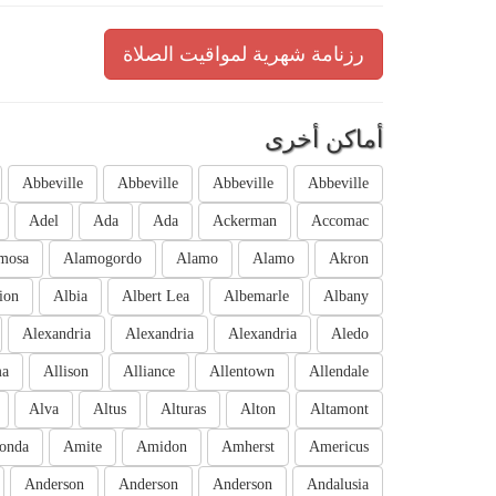
رزنامة شهرية لمواقيت الصلاة
أماكن أخرى
Abbeville
Abbeville
Abbeville
Abbeville
Adel
Ada
Ada
Ackerman
Accomac
mosa
Alamogordo
Alamo
Alamo
Akron
ion
Albia
Albert Lea
Albemarle
Albany
Alexandria
Alexandria
Alexandria
Aledo
ma
Allison
Alliance
Allentown
Allendale
Alva
Altus
Alturas
Alton
Altamont
onda
Amite
Amidon
Amherst
Americus
Anderson
Anderson
Anderson
Andalusia