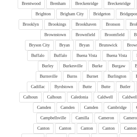
Brentwood
Brenham
Breckenridge
Breckenridge
Brighton
Brigham City
Bridgeton
Bridgepor
Brooklyn
Brookings
Brookhaven
Bronson
Bro
Brownstown
Brownfield
Broomfield
B
Bryson City
Bryan
Bryan
Brunswick
Brow
Buffalo
Buffalo
Buena Vista
Buena Vista
Burley
Burkesville
Burke
Burgaw
B
Burnsville
Burns
Burnet
Burlington
Cadillac
Byrdstown
Butte
Butte
Butler
Calhoun
Calhoun
Caledonia
Caldwell
Caldwel
Camden
Camden
Camden
Cambridge
Campbellsville
Camilla
Cameron
Camero
Canton
Canton
Canton
Canton
Canton