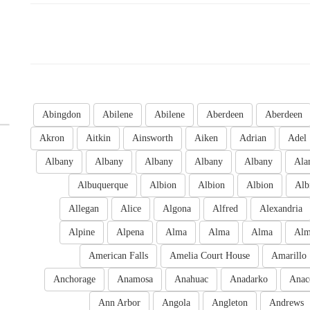
Abingdon
Abilene
Abilene
Aberdeen
Aberdeen
Akron
Aitkin
Ainsworth
Aiken
Adrian
Adel
Albany
Albany
Albany
Albany
Albany
Ala
Albuquerque
Albion
Albion
Albion
Alb
Allegan
Alice
Algona
Alfred
Alexandria
Alpine
Alpena
Alma
Alma
Alma
Al
American Falls
Amelia Court House
Amarillo
Anchorage
Anamosa
Anahuac
Anadarko
Anac
Ann Arbor
Angola
Angleton
Andrews