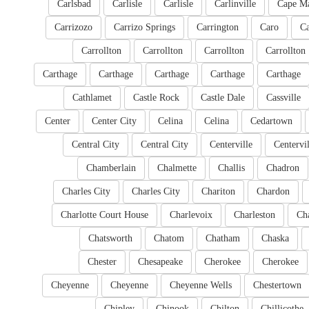
Carlsbad
Carlisle
Carlisle
Carlinville
Cape M
Carrizozo
Carrizo Springs
Carrington
Caro
Ca
Carrollton
Carrollton
Carrollton
Carrollton
Carthage
Carthage
Carthage
Carthage
Carthage
Cathlamet
Castle Rock
Castle Dale
Cassville
Center
Center City
Celina
Celina
Cedartown
Central City
Central City
Centerville
Centervil
Chamberlain
Chalmette
Challis
Chadron
Charles City
Charles City
Chariton
Chardon
Charlotte Court House
Charlevoix
Charleston
Cha
Chatsworth
Chatom
Chatham
Chaska
Chester
Chesapeake
Cherokee
Cherokee
Cheyenne
Cheyenne
Cheyenne Wells
Chestertown
Chipley
Chinook
Chilton
Chillicothe