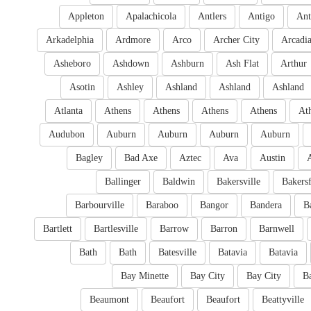
Appleton
Apalachicola
Antlers
Antigo
Ant
Arkadelphia
Ardmore
Arco
Archer City
Arcadi
Asheboro
Ashdown
Ashburn
Ash Flat
Arthur
Asotin
Ashley
Ashland
Ashland
Ashland
Atlanta
Athens
Athens
Athens
Athens
At
Audubon
Auburn
Auburn
Auburn
Auburn
Bagley
Bad Axe
Aztec
Ava
Austin
Ballinger
Baldwin
Bakersville
Bakersf
Barbourville
Baraboo
Bangor
Bandera
B
Bartlett
Bartlesville
Barrow
Barron
Barnwell
Bath
Bath
Batesville
Batavia
Batavia
Bay Minette
Bay City
Bay City
B
Beaumont
Beaufort
Beaufort
Beattyville