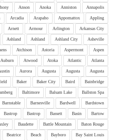
hony
Anson
Anoka
Anniston
Annapolis
a
Arcadia
Arapaho
Appomattox
Appling
Arnett
Armour
Arlington
Arkansas City
Ashland
Ashland
Ashland City
Asheville
hens
Atchison
Astoria
Aspermont
Aspen
Auburn
Atwood
Atoka
Atlantic
Atlanta
Austin
Aurora
Augusta
Augusta
Augusta
ield
Baker
Baker City
Baird
Bainbridge
amberg
Baltimore
Balsam Lake
Ballston Spa
Barnstable
Barnesville
Bardwell
Bardstown
Bastrop
Bastrop
Bassett
Basin
Bartow
axley
Baudette
Battle Mountain
Baton Rouge
Beatrice
Beach
Bayboro
Bay Saint Louis