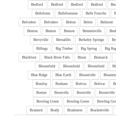
Bedford
Bedford
Bedford
Bedford
Bec
Bellefonte
Bellefontaine
Belle Fourche
B
Belvidere
Belvidere
Belton
Beloit
Belmont
Benton
Benton
Benson
Bennettsville
Ben
Berryville
Bernalillo
Berkeley Springs
Be
Billings
Big Timber
Big Spring
Big Ra
Blackfoot
Black River Falls
Bison
Bismarck
Bloomfield
Bloomfield
Bloomfield
Bl
Blue Ridge
Blue Earth
Blountville
Blounts
Bonifay
Bonham
Bolivia
Bolivar
B
Boston
Boonville
Boonville
Booneville
Bowling Green
Bowling Green
Bowling Gre
Brainerd
Brady
Bradenton
Brackettville