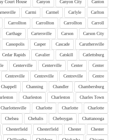
ay Court House
Canyon
Canyon City
Canton
rnesville
Carmi
Carmel
Carlyle
Carlton
Carrollton
Carrollton
Carrollton
Carroll
Carthage
Cartersville
Carson
Carson City
Cassopolis
Casper
Cascade
Caruthersville
Cedar Rapids
Cavalier
Catskill
Catlettsburg
le
Centerville
Centerville
Center
Center
Centreville
Centreville
Centreville
Centre
Chappell
Channing
Chandler
Chambersburg
rleston
Charleston
Charleston
Charles Town
Charlottesville
Charlotte
Charlotte
Charlotte
Chelsea
Chehalis
Cheboygan
Chattanooga
Chesterfield
Chesterfield
Chester
Chester
Chillicothe
Childress
Chickasha
Chicago