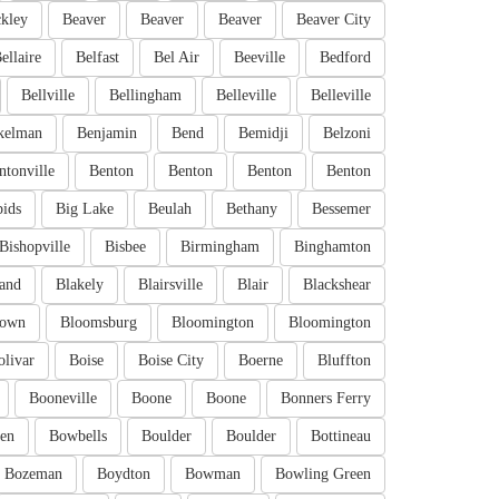
kley
Beaver
Beaver
Beaver
Beaver City
ellaire
Belfast
Bel Air
Beeville
Bedford
Bellville
Bellingham
Belleville
Belleville
kelman
Benjamin
Bend
Bemidji
Belzoni
ntonville
Benton
Benton
Benton
Benton
pids
Big Lake
Beulah
Bethany
Bessemer
Bishopville
Bisbee
Birmingham
Binghamton
and
Blakely
Blairsville
Blair
Blackshear
town
Bloomsburg
Bloomington
Bloomington
olivar
Boise
Boise City
Boerne
Bluffton
Booneville
Boone
Boone
Bonners Ferry
en
Bowbells
Boulder
Boulder
Bottineau
Bozeman
Boydton
Bowman
Bowling Green