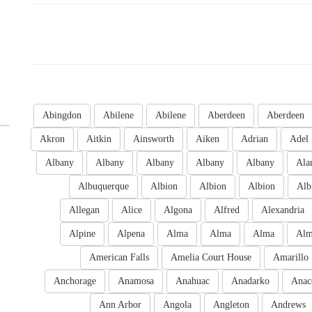
Abingdon
Abilene
Abilene
Aberdeen
Aberdeen
Akron
Aitkin
Ainsworth
Aiken
Adrian
Adel
Albany
Albany
Albany
Albany
Albany
Ala
Albuquerque
Albion
Albion
Albion
Alb
Allegan
Alice
Algona
Alfred
Alexandria
Alpine
Alpena
Alma
Alma
Alma
Al
American Falls
Amelia Court House
Amarillo
Anchorage
Anamosa
Anahuac
Anadarko
Anac
Ann Arbor
Angola
Angleton
Andrews