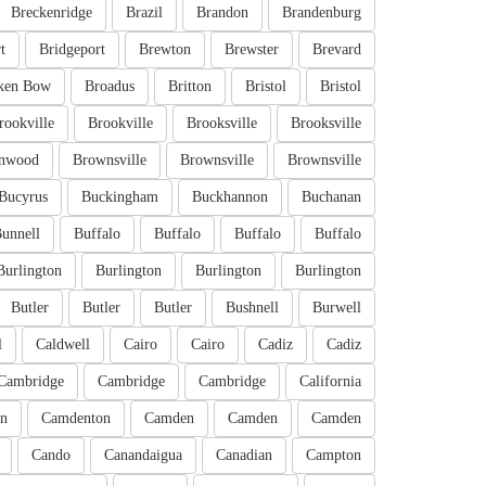
Breckenridge
Brazil
Brandon
Brandenburg
t
Bridgeport
Brewton
Brewster
Brevard
ken Bow
Broadus
Britton
Bristol
Bristol
rookville
Brookville
Brooksville
Brooksville
nwood
Brownsville
Brownsville
Brownsville
Bucyrus
Buckingham
Buckhannon
Buchanan
unnell
Buffalo
Buffalo
Buffalo
Buffalo
Burlington
Burlington
Burlington
Burlington
Butler
Butler
Butler
Bushnell
Burwell
l
Caldwell
Cairo
Cairo
Cadiz
Cadiz
Cambridge
Cambridge
Cambridge
California
n
Camdenton
Camden
Camden
Camden
Cando
Canandaigua
Canadian
Campton