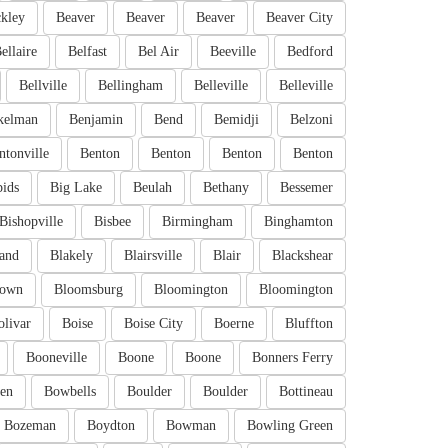
kley
Beaver
Beaver
Beaver
Beaver City
ellaire
Belfast
Bel Air
Beeville
Bedford
Bellville
Bellingham
Belleville
Belleville
kelman
Benjamin
Bend
Bemidji
Belzoni
ntonville
Benton
Benton
Benton
Benton
pids
Big Lake
Beulah
Bethany
Bessemer
Bishopville
Bisbee
Birmingham
Binghamton
and
Blakely
Blairsville
Blair
Blackshear
town
Bloomsburg
Bloomington
Bloomington
olivar
Boise
Boise City
Boerne
Bluffton
Booneville
Boone
Boone
Bonners Ferry
en
Bowbells
Boulder
Boulder
Bottineau
Bozeman
Boydton
Bowman
Bowling Green