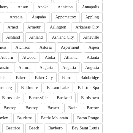
hony
Anson
Anoka
Anniston
Annapolis
a
Arcadia
Arapaho
Appomattox
Appling
Arnett
Armour
Arlington
Arkansas City
Ashland
Ashland
Ashland City
Asheville
hens
Atchison
Astoria
Aspermont
Aspen
Auburn
Atwood
Atoka
Atlantic
Atlanta
Austin
Aurora
Augusta
Augusta
Augusta
ield
Baker
Baker City
Baird
Bainbridge
amberg
Baltimore
Balsam Lake
Ballston Spa
Barnstable
Barnesville
Bardwell
Bardstown
Bastrop
Bastrop
Bassett
Basin
Bartow
axley
Baudette
Battle Mountain
Baton Rouge
Beatrice
Beach
Bayboro
Bay Saint Louis