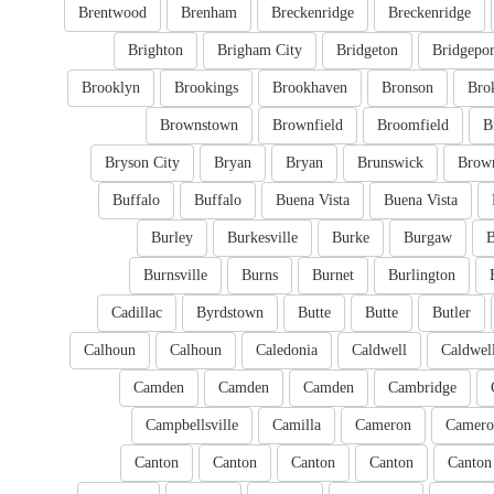
Brentwood
Brenham
Breckenridge
Breckenridge
Brighton
Brigham City
Bridgeton
Bridgepor
Brooklyn
Brookings
Brookhaven
Bronson
Bro
Brownstown
Brownfield
Broomfield
B
Bryson City
Bryan
Bryan
Brunswick
Brow
Buffalo
Buffalo
Buena Vista
Buena Vista
Burley
Burkesville
Burke
Burgaw
B
Burnsville
Burns
Burnet
Burlington
Cadillac
Byrdstown
Butte
Butte
Butler
Calhoun
Calhoun
Caledonia
Caldwell
Caldwel
Camden
Camden
Camden
Cambridge
Campbellsville
Camilla
Cameron
Camero
Canton
Canton
Canton
Canton
Canton