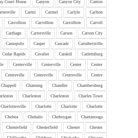
ay Court House
Canyon
Canyon City
Canton
rnesville
Carmi
Carmel
Carlyle
Carlton
Carrollton
Carrollton
Carrollton
Carroll
Carthage
Cartersville
Carson
Carson City
Cassopolis
Casper
Cascade
Caruthersville
Cedar Rapids
Cavalier
Catskill
Catlettsburg
le
Centerville
Centerville
Center
Center
Centreville
Centreville
Centreville
Centre
Chappell
Channing
Chandler
Chambersburg
rleston
Charleston
Charleston
Charles Town
Charlottesville
Charlotte
Charlotte
Charlotte
Chelsea
Chehalis
Cheboygan
Chattanooga
Chesterfield
Chesterfield
Chester
Chester
Chillicothe
Childress
Chickasha
Chicago