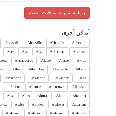
رزنامة شهرية لمواقيت الصلاة
أماكن أخرى
Abbeville
Abbeville
Abbeville
Abbeville
Adel
Ada
Ada
Ackerman
Accomac
mosa
Alamogordo
Alamo
Alamo
Akron
ion
Albia
Albert Lea
Albemarle
Albany
Alexandria
Alexandria
Alexandria
Aledo
ma
Allison
Alliance
Allentown
Allendale
Alva
Altus
Alturas
Alton
Altamont
onda
Amite
Amidon
Amherst
Americus
Anderson
Anderson
Anderson
Andalusia