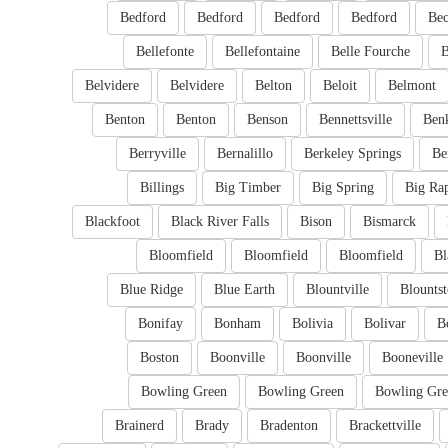
Bedford
Bedford
Bedford
Bedford
Bec
Bellefonte
Bellefontaine
Belle Fourche
B
Belvidere
Belvidere
Belton
Beloit
Belmont
Benton
Benton
Benson
Bennettsville
Ben
Berryville
Bernalillo
Berkeley Springs
Be
Billings
Big Timber
Big Spring
Big Ra
Blackfoot
Black River Falls
Bison
Bismarck
Bloomfield
Bloomfield
Bloomfield
Bl
Blue Ridge
Blue Earth
Blountville
Blounts
Bonifay
Bonham
Bolivia
Bolivar
B
Boston
Boonville
Boonville
Booneville
Bowling Green
Bowling Green
Bowling Gre
Brainerd
Brady
Bradenton
Brackettville