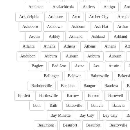
Appleton
Apalachicola
Antlers
Antigo
Ant
Arkadelphia
Ardmore
Arco
Archer City
Arcadi
Asheboro
Ashdown
Ashburn
Ash Flat
Arthur
Asotin
Ashley
Ashland
Ashland
Ashland
Atlanta
Athens
Athens
Athens
Athens
At
Audubon
Auburn
Auburn
Auburn
Auburn
Bagley
Bad Axe
Aztec
Ava
Austin
Ballinger
Baldwin
Bakersville
Bakersf
Barbourville
Baraboo
Bangor
Bandera
B
Bartlett
Bartlesville
Barrow
Barron
Barnwell
Bath
Bath
Batesville
Batavia
Batavia
Bay Minette
Bay City
Bay City
B
Beaumont
Beaufort
Beaufort
Beattyville