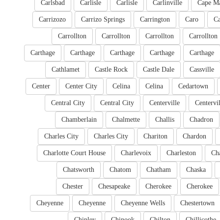
Carlsbad
Carlisle
Carlisle
Carlinville
Cape M
Carrizozo
Carrizo Springs
Carrington
Caro
Ca
Carrollton
Carrollton
Carrollton
Carrollton
Carthage
Carthage
Carthage
Carthage
Carthage
Cathlamet
Castle Rock
Castle Dale
Cassville
Center
Center City
Celina
Celina
Cedartown
Central City
Central City
Centerville
Centervil
Chamberlain
Chalmette
Challis
Chadron
Charles City
Charles City
Chariton
Chardon
Charlotte Court House
Charlevoix
Charleston
Cha
Chatsworth
Chatom
Chatham
Chaska
Chester
Chesapeake
Cherokee
Cherokee
Cheyenne
Cheyenne
Cheyenne Wells
Chestertown
Chipley
Chinook
Chilton
Chillicothe