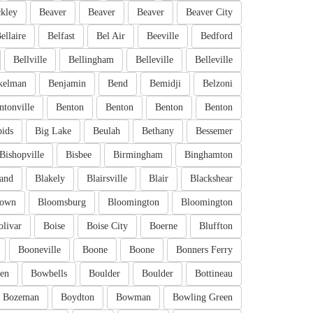
kley
Beaver
Beaver
Beaver
Beaver City
ellaire
Belfast
Bel Air
Beeville
Bedford
Bellville
Bellingham
Belleville
Belleville
kelman
Benjamin
Bend
Bemidji
Belzoni
ntonville
Benton
Benton
Benton
Benton
pids
Big Lake
Beulah
Bethany
Bessemer
Bishopville
Bisbee
Birmingham
Binghamton
and
Blakely
Blairsville
Blair
Blackshear
town
Bloomsburg
Bloomington
Bloomington
olivar
Boise
Boise City
Boerne
Bluffton
Booneville
Boone
Boone
Bonners Ferry
en
Bowbells
Boulder
Boulder
Bottineau
Bozeman
Boydton
Bowman
Bowling Green