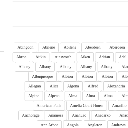
Abingdon
Abilene
Abilene
Aberdeen
Aberdeen
Akron
Aitkin
Ainsworth
Aiken
Adrian
Adel
Albany
Albany
Albany
Albany
Albany
Ala
Albuquerque
Albion
Albion
Albion
Alb
Allegan
Alice
Algona
Alfred
Alexandria
Alpine
Alpena
Alma
Alma
Alma
Al
American Falls
Amelia Court House
Amarillo
Anchorage
Anamosa
Anahuac
Anadarko
Anac
Ann Arbor
Angola
Angleton
Andrews