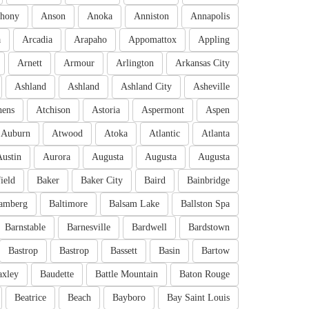
hony
Anson
Anoka
Anniston
Annapolis
a
Arcadia
Arapaho
Appomattox
Appling
Arnett
Armour
Arlington
Arkansas City
Ashland
Ashland
Ashland City
Asheville
hens
Atchison
Astoria
Aspermont
Aspen
Auburn
Atwood
Atoka
Atlantic
Atlanta
Austin
Aurora
Augusta
Augusta
Augusta
ield
Baker
Baker City
Baird
Bainbridge
amberg
Baltimore
Balsam Lake
Ballston Spa
Barnstable
Barnesville
Bardwell
Bardstown
Bastrop
Bastrop
Bassett
Basin
Bartow
axley
Baudette
Battle Mountain
Baton Rouge
Beatrice
Beach
Bayboro
Bay Saint Louis