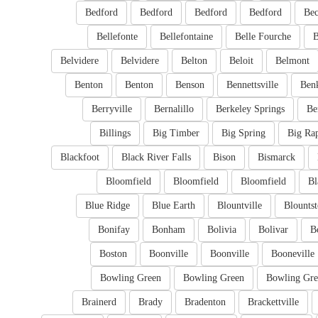
Bedford
Bedford
Bedford
Bedford
Bec
Bellefonte
Bellefontaine
Belle Fourche
B
Belvidere
Belvidere
Belton
Beloit
Belmont
Benton
Benton
Benson
Bennettsville
Ben
Berryville
Bernalillo
Berkeley Springs
Be
Billings
Big Timber
Big Spring
Big Ra
Blackfoot
Black River Falls
Bison
Bismarck
Bloomfield
Bloomfield
Bloomfield
Bl
Blue Ridge
Blue Earth
Blountville
Blounts
Bonifay
Bonham
Bolivia
Bolivar
B
Boston
Boonville
Boonville
Booneville
Bowling Green
Bowling Green
Bowling Gre
Brainerd
Brady
Bradenton
Brackettville