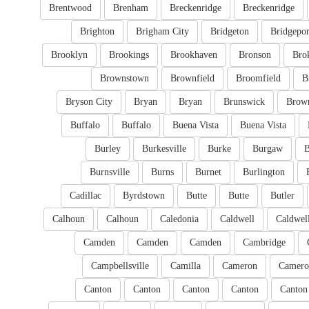
Brentwood
Brenham
Breckenridge
Breckenridge
Brighton
Brigham City
Bridgeton
Bridgepor
Brooklyn
Brookings
Brookhaven
Bronson
Bro
Brownstown
Brownfield
Broomfield
B
Bryson City
Bryan
Bryan
Brunswick
Brow
Buffalo
Buffalo
Buena Vista
Buena Vista
Burley
Burkesville
Burke
Burgaw
B
Burnsville
Burns
Burnet
Burlington
Cadillac
Byrdstown
Butte
Butte
Butler
Calhoun
Calhoun
Caledonia
Caldwell
Caldwel
Camden
Camden
Camden
Cambridge
Campbellsville
Camilla
Cameron
Camero
Canton
Canton
Canton
Canton
Canton