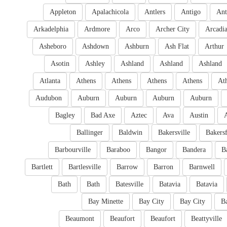
Appleton
Apalachicola
Antlers
Antigo
Ant
Arkadelphia
Ardmore
Arco
Archer City
Arcadi
Asheboro
Ashdown
Ashburn
Ash Flat
Arthur
Asotin
Ashley
Ashland
Ashland
Ashland
Atlanta
Athens
Athens
Athens
Athens
At
Audubon
Auburn
Auburn
Auburn
Auburn
Bagley
Bad Axe
Aztec
Ava
Austin
Ballinger
Baldwin
Bakersville
Bakersf
Barbourville
Baraboo
Bangor
Bandera
B
Bartlett
Bartlesville
Barrow
Barron
Barnwell
Bath
Bath
Batesville
Batavia
Batavia
Bay Minette
Bay City
Bay City
B
Beaumont
Beaufort
Beaufort
Beattyville