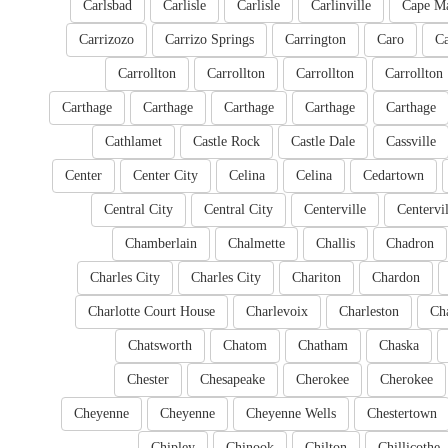
Carlsbad
Carlisle
Carlisle
Carlinville
Cape M
Carrizozo
Carrizo Springs
Carrington
Caro
Ca
Carrollton
Carrollton
Carrollton
Carrollton
Carthage
Carthage
Carthage
Carthage
Carthage
Cathlamet
Castle Rock
Castle Dale
Cassville
Center
Center City
Celina
Celina
Cedartown
Central City
Central City
Centerville
Centervil
Chamberlain
Chalmette
Challis
Chadron
Charles City
Charles City
Chariton
Chardon
Charlotte Court House
Charlevoix
Charleston
Cha
Chatsworth
Chatom
Chatham
Chaska
Chester
Chesapeake
Cherokee
Cherokee
Cheyenne
Cheyenne
Cheyenne Wells
Chestertown
Chipley
Chinook
Chilton
Chillicothe