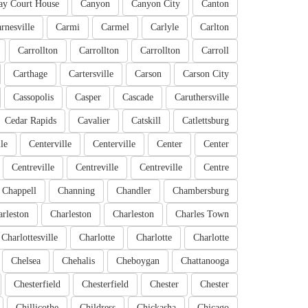
ay Court House
Canyon
Canyon City
Canton
rnesville
Carmi
Carmel
Carlyle
Carlton
Carrollton
Carrollton
Carrollton
Carroll
Carthage
Cartersville
Carson
Carson City
Cassopolis
Casper
Cascade
Caruthersville
Cedar Rapids
Cavalier
Catskill
Catlettsburg
le
Centerville
Centerville
Center
Center
Centreville
Centreville
Centreville
Centre
Chappell
Channing
Chandler
Chambersburg
rleston
Charleston
Charleston
Charles Town
Charlottesville
Charlotte
Charlotte
Charlotte
Chelsea
Chehalis
Cheboygan
Chattanooga
Chesterfield
Chesterfield
Chester
Chester
Chillicothe
Childress
Chickasha
Chicago