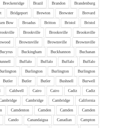
Breckenridge
Brazil
Brandon
Brandenburg
t
Bridgeport
Brewton
Brewster
Brevard
ken Bow
Broadus
Britton
Bristol
Bristol
rookville
Brookville
Brooksville
Brooksville
nwood
Brownsville
Brownsville
Brownsville
Bucyrus
Buckingham
Buckhannon
Buchanan
unnell
Buffalo
Buffalo
Buffalo
Buffalo
Burlington
Burlington
Burlington
Burlington
Butler
Butler
Butler
Bushnell
Burwell
l
Caldwell
Cairo
Cairo
Cadiz
Cadiz
Cambridge
Cambridge
Cambridge
California
n
Camdenton
Camden
Camden
Camden
Cando
Canandaigua
Canadian
Campton