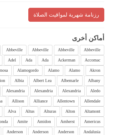
رزنامة شهرية لمواقيت الصلاة
أماكن أخرى
Abbeville
Abbeville
Abbeville
Abbeville
Adel
Ada
Ada
Ackerman
Accomac
mosa
Alamogordo
Alamo
Alamo
Akron
ion
Albia
Albert Lea
Albemarle
Albany
Alexandria
Alexandria
Alexandria
Aledo
ma
Allison
Alliance
Allentown
Allendale
Alva
Altus
Alturas
Alton
Altamont
onda
Amite
Amidon
Amherst
Americus
Anderson
Anderson
Anderson
Andalusia