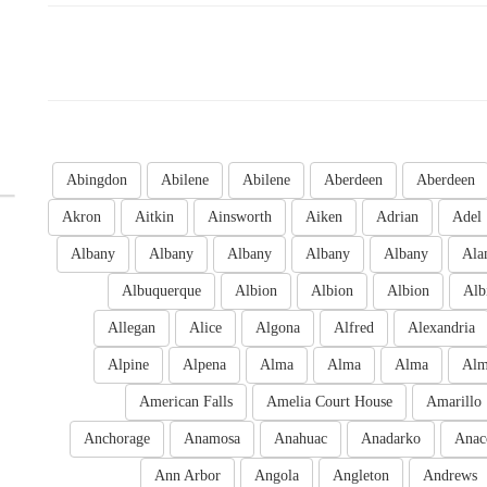
Abingdon
Abilene
Abilene
Aberdeen
Aberdeen
Akron
Aitkin
Ainsworth
Aiken
Adrian
Adel
Albany
Albany
Albany
Albany
Albany
Ala
Albuquerque
Albion
Albion
Albion
Alb
Allegan
Alice
Algona
Alfred
Alexandria
Alpine
Alpena
Alma
Alma
Alma
Al
American Falls
Amelia Court House
Amarillo
Anchorage
Anamosa
Anahuac
Anadarko
Anac
Ann Arbor
Angola
Angleton
Andrews