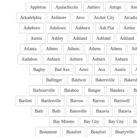
Appleton
Apalachicola
Antlers
Antigo
Ant
Arkadelphia
Ardmore
Arco
Archer City
Arcadi
Asheboro
Ashdown
Ashburn
Ash Flat
Arthur
Asotin
Ashley
Ashland
Ashland
Ashland
Atlanta
Athens
Athens
Athens
Athens
At
Audubon
Auburn
Auburn
Auburn
Auburn
Bagley
Bad Axe
Aztec
Ava
Austin
Ballinger
Baldwin
Bakersville
Bakersf
Barbourville
Baraboo
Bangor
Bandera
B
Bartlett
Bartlesville
Barrow
Barron
Barnwell
Bath
Bath
Batesville
Batavia
Batavia
Bay Minette
Bay City
Bay City
B
Beaumont
Beaufort
Beaufort
Beattyville