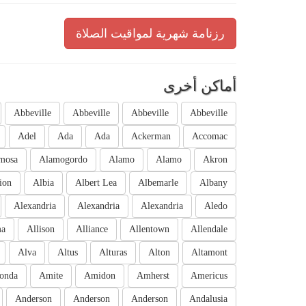
رزنامة شهرية لمواقيت الصلاة
أماكن أخرى
Abbeville
Abbeville
Abbeville
Abbeville
Adel
Ada
Ada
Ackerman
Accomac
mosa
Alamogordo
Alamo
Alamo
Akron
ion
Albia
Albert Lea
Albemarle
Albany
Alexandria
Alexandria
Alexandria
Aledo
ma
Allison
Alliance
Allentown
Allendale
Alva
Altus
Alturas
Alton
Altamont
onda
Amite
Amidon
Amherst
Americus
Anderson
Anderson
Anderson
Andalusia