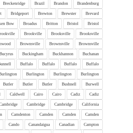
Breckenridge
Brazil
Brandon
Brandenburg
t
Bridgeport
Brewton
Brewster
Brevard
ken Bow
Broadus
Britton
Bristol
Bristol
rookville
Brookville
Brooksville
Brooksville
nwood
Brownsville
Brownsville
Brownsville
Bucyrus
Buckingham
Buckhannon
Buchanan
unnell
Buffalo
Buffalo
Buffalo
Buffalo
Burlington
Burlington
Burlington
Burlington
Butler
Butler
Butler
Bushnell
Burwell
l
Caldwell
Cairo
Cairo
Cadiz
Cadiz
Cambridge
Cambridge
Cambridge
California
n
Camdenton
Camden
Camden
Camden
Cando
Canandaigua
Canadian
Campton