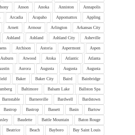
hony
Anson
Anoka
Anniston
Annapolis
a
Arcadia
Arapaho
Appomattox
Appling
Arnett
Armour
Arlington
Arkansas City
Ashland
Ashland
Ashland City
Asheville
hens
Atchison
Astoria
Aspermont
Aspen
Auburn
Atwood
Atoka
Atlantic
Atlanta
Austin
Aurora
Augusta
Augusta
Augusta
ield
Baker
Baker City
Baird
Bainbridge
amberg
Baltimore
Balsam Lake
Ballston Spa
Barnstable
Barnesville
Bardwell
Bardstown
Bastrop
Bastrop
Bassett
Basin
Bartow
axley
Baudette
Battle Mountain
Baton Rouge
Beatrice
Beach
Bayboro
Bay Saint Louis