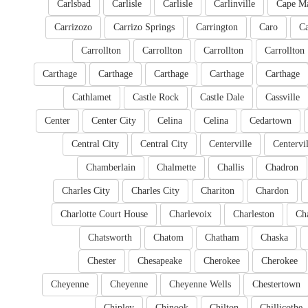
Carlsbad
Carlisle
Carlisle
Carlinville
Cape M
Carrizozo
Carrizo Springs
Carrington
Caro
Ca
Carrollton
Carrollton
Carrollton
Carrollton
Carthage
Carthage
Carthage
Carthage
Carthage
Cathlamet
Castle Rock
Castle Dale
Cassville
Center
Center City
Celina
Celina
Cedartown
Central City
Central City
Centerville
Centervil
Chamberlain
Chalmette
Challis
Chadron
Charles City
Charles City
Chariton
Chardon
Charlotte Court House
Charlevoix
Charleston
Cha
Chatsworth
Chatom
Chatham
Chaska
Chester
Chesapeake
Cherokee
Cherokee
Cheyenne
Cheyenne
Cheyenne Wells
Chestertown
Chipley
Chinook
Chilton
Chillicothe