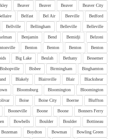
kley
Beaver
Beaver
Beaver
Beaver City
ellaire
Belfast
Bel Air
Beeville
Bedford
Bellville
Bellingham
Belleville
Belleville
kelman
Benjamin
Bend
Bemidji
Belzoni
ntonville
Benton
Benton
Benton
Benton
pids
Big Lake
Beulah
Bethany
Bessemer
Bishopville
Bisbee
Birmingham
Binghamton
and
Blakely
Blairsville
Blair
Blackshear
town
Bloomsburg
Bloomington
Bloomington
olivar
Boise
Boise City
Boerne
Bluffton
Booneville
Boone
Boone
Bonners Ferry
en
Bowbells
Boulder
Boulder
Bottineau
Bozeman
Boydton
Bowman
Bowling Green