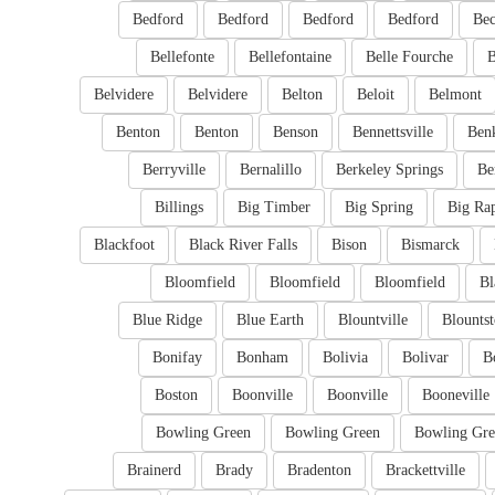
Bedford
Bedford
Bedford
Bedford
Bec
Bellefonte
Bellefontaine
Belle Fourche
B
Belvidere
Belvidere
Belton
Beloit
Belmont
Benton
Benton
Benson
Bennettsville
Ben
Berryville
Bernalillo
Berkeley Springs
Be
Billings
Big Timber
Big Spring
Big Ra
Blackfoot
Black River Falls
Bison
Bismarck
Bloomfield
Bloomfield
Bloomfield
Bl
Blue Ridge
Blue Earth
Blountville
Blounts
Bonifay
Bonham
Bolivia
Bolivar
B
Boston
Boonville
Boonville
Booneville
Bowling Green
Bowling Green
Bowling Gre
Brainerd
Brady
Bradenton
Brackettville