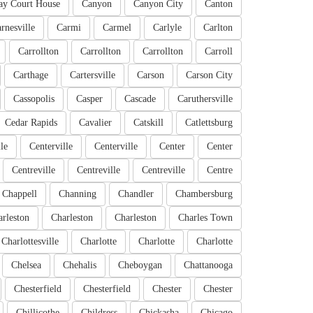
ay Court House
Canyon
Canyon City
Canton
rnesville
Carmi
Carmel
Carlyle
Carlton
Carrollton
Carrollton
Carrollton
Carroll
Carthage
Cartersville
Carson
Carson City
Cassopolis
Casper
Cascade
Caruthersville
Cedar Rapids
Cavalier
Catskill
Catlettsburg
le
Centerville
Centerville
Center
Center
Centreville
Centreville
Centreville
Centre
Chappell
Channing
Chandler
Chambersburg
rleston
Charleston
Charleston
Charles Town
Charlottesville
Charlotte
Charlotte
Charlotte
Chelsea
Chehalis
Cheboygan
Chattanooga
Chesterfield
Chesterfield
Chester
Chester
Chillicothe
Childress
Chickasha
Chicago