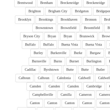
Brentwood
Brenham
Breckenridge
Breckenridge
Brighton
Brigham City
Bridgeton
Bridgepor
Brooklyn
Brookings
Brookhaven
Bronson
Bro
Brownstown
Brownfield
Broomfield
B
Bryson City
Bryan
Bryan
Brunswick
Brow
Buffalo
Buffalo
Buena Vista
Buena Vista
Burley
Burkesville
Burke
Burgaw
B
Burnsville
Burns
Burnet
Burlington
Cadillac
Byrdstown
Butte
Butte
Butler
Calhoun
Calhoun
Caledonia
Caldwell
Caldwel
Camden
Camden
Camden
Cambridge
Campbellsville
Camilla
Cameron
Camero
Canton
Canton
Canton
Canton
Canton