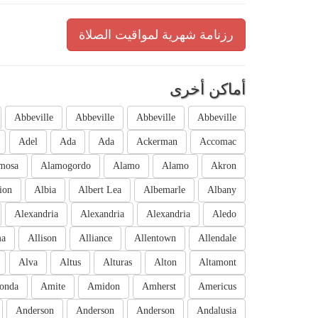
رزنامة شهرية لمواقيت الصلاة
أماكن أخرى
Abbeville
Abbeville
Abbeville
Abbeville
Adel
Ada
Ada
Ackerman
Accomac
mosa
Alamogordo
Alamo
Alamo
Akron
ion
Albia
Albert Lea
Albemarle
Albany
Alexandria
Alexandria
Alexandria
Aledo
ma
Allison
Alliance
Allentown
Allendale
Alva
Altus
Alturas
Alton
Altamont
onda
Amite
Amidon
Amherst
Americus
Anderson
Anderson
Anderson
Andalusia