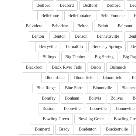
Bedford
Bedford
Bedford
Bedford
Bec
Bellefonte
Bellefontaine
Belle Fourche
B
Belvidere
Belvidere
Belton
Beloit
Belmont
Benton
Benton
Benson
Bennettsville
Ben
Berryville
Bernalillo
Berkeley Springs
Be
Billings
Big Timber
Big Spring
Big Ra
Blackfoot
Black River Falls
Bison
Bismarck
Bloomfield
Bloomfield
Bloomfield
Bl
Blue Ridge
Blue Earth
Blountville
Blounts
Bonifay
Bonham
Bolivia
Bolivar
B
Boston
Boonville
Boonville
Booneville
Bowling Green
Bowling Green
Bowling Gre
Brainerd
Brady
Bradenton
Brackettville