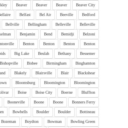
kley
Beaver
Beaver
Beaver
Beaver City
ellaire
Belfast
Bel Air
Beeville
Bedford
Bellville
Bellingham
Belleville
Belleville
kelman
Benjamin
Bend
Bemidji
Belzoni
ntonville
Benton
Benton
Benton
Benton
pids
Big Lake
Beulah
Bethany
Bessemer
Bishopville
Bisbee
Birmingham
Binghamton
and
Blakely
Blairsville
Blair
Blackshear
town
Bloomsburg
Bloomington
Bloomington
olivar
Boise
Boise City
Boerne
Bluffton
Booneville
Boone
Boone
Bonners Ferry
en
Bowbells
Boulder
Boulder
Bottineau
Bozeman
Boydton
Bowman
Bowling Green