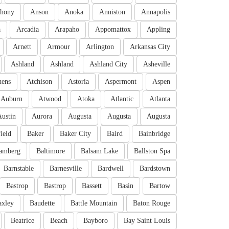
hony
Anson
Anoka
Anniston
Annapolis
a
Arcadia
Arapaho
Appomattox
Appling
Arnett
Armour
Arlington
Arkansas City
Ashland
Ashland
Ashland City
Asheville
hens
Atchison
Astoria
Aspermont
Aspen
Auburn
Atwood
Atoka
Atlantic
Atlanta
Austin
Aurora
Augusta
Augusta
Augusta
ield
Baker
Baker City
Baird
Bainbridge
amberg
Baltimore
Balsam Lake
Ballston Spa
Barnstable
Barnesville
Bardwell
Bardstown
Bastrop
Bastrop
Bassett
Basin
Bartow
axley
Baudette
Battle Mountain
Baton Rouge
Beatrice
Beach
Bayboro
Bay Saint Louis