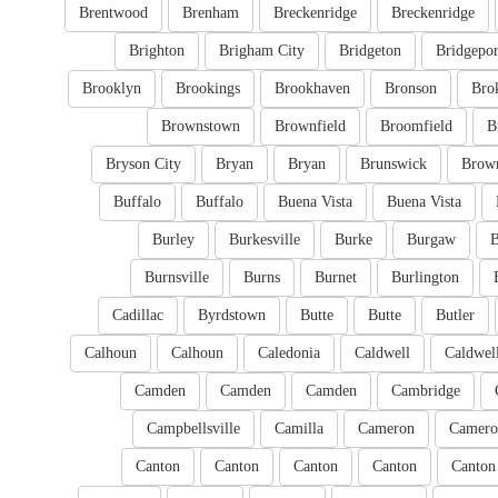
Brentwood
Brenham
Breckenridge
Breckenridge
Brighton
Brigham City
Bridgeton
Bridgepor
Brooklyn
Brookings
Brookhaven
Bronson
Bro
Brownstown
Brownfield
Broomfield
B
Bryson City
Bryan
Bryan
Brunswick
Brow
Buffalo
Buffalo
Buena Vista
Buena Vista
Burley
Burkesville
Burke
Burgaw
B
Burnsville
Burns
Burnet
Burlington
Cadillac
Byrdstown
Butte
Butte
Butler
Calhoun
Calhoun
Caledonia
Caldwell
Caldwel
Camden
Camden
Camden
Cambridge
Campbellsville
Camilla
Cameron
Camero
Canton
Canton
Canton
Canton
Canton