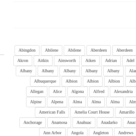
Abingdon
Abilene
Abilene
Aberdeen
Aberdeen
Akron
Aitkin
Ainsworth
Aiken
Adrian
Adel
Albany
Albany
Albany
Albany
Albany
Ala
Albuquerque
Albion
Albion
Albion
Alb
Allegan
Alice
Algona
Alfred
Alexandria
Alpine
Alpena
Alma
Alma
Alma
Al
American Falls
Amelia Court House
Amarillo
Anchorage
Anamosa
Anahuac
Anadarko
Anac
Ann Arbor
Angola
Angleton
Andrews