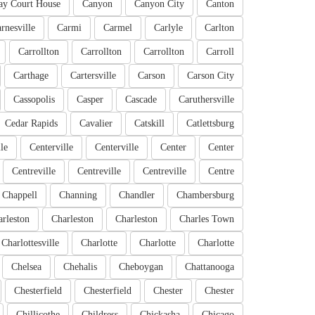
ay Court House
Canyon
Canyon City
Canton
rnesville
Carmi
Carmel
Carlyle
Carlton
Carrollton
Carrollton
Carrollton
Carroll
Carthage
Cartersville
Carson
Carson City
Cassopolis
Casper
Cascade
Caruthersville
Cedar Rapids
Cavalier
Catskill
Catlettsburg
le
Centerville
Centerville
Center
Center
Centreville
Centreville
Centreville
Centre
Chappell
Channing
Chandler
Chambersburg
rleston
Charleston
Charleston
Charles Town
Charlottesville
Charlotte
Charlotte
Charlotte
Chelsea
Chehalis
Cheboygan
Chattanooga
Chesterfield
Chesterfield
Chester
Chester
Chillicothe
Childress
Chickasha
Chicago