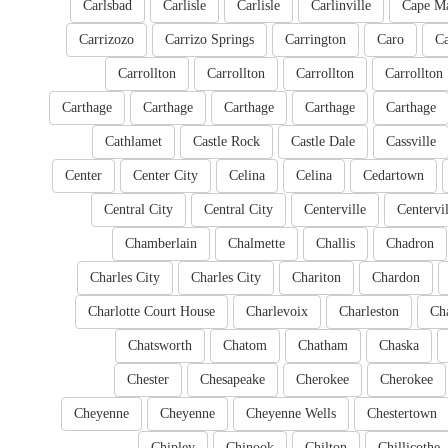
Carlsbad
Carlisle
Carlisle
Carlinville
Cape M
Carrizozo
Carrizo Springs
Carrington
Caro
Ca
Carrollton
Carrollton
Carrollton
Carrollton
Carthage
Carthage
Carthage
Carthage
Carthage
Cathlamet
Castle Rock
Castle Dale
Cassville
Center
Center City
Celina
Celina
Cedartown
Central City
Central City
Centerville
Centervil
Chamberlain
Chalmette
Challis
Chadron
Charles City
Charles City
Chariton
Chardon
Charlotte Court House
Charlevoix
Charleston
Cha
Chatsworth
Chatom
Chatham
Chaska
Chester
Chesapeake
Cherokee
Cherokee
Cheyenne
Cheyenne
Cheyenne Wells
Chestertown
Chipley
Chinook
Chilton
Chillicothe