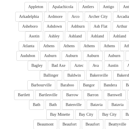
Appleton
Apalachicola
Antlers
Antigo
Ant
Arkadelphia
Ardmore
Arco
Archer City
Arcadi
Asheboro
Ashdown
Ashburn
Ash Flat
Arthur
Asotin
Ashley
Ashland
Ashland
Ashland
Atlanta
Athens
Athens
Athens
Athens
At
Audubon
Auburn
Auburn
Auburn
Auburn
Bagley
Bad Axe
Aztec
Ava
Austin
Ballinger
Baldwin
Bakersville
Bakersf
Barbourville
Baraboo
Bangor
Bandera
B
Bartlett
Bartlesville
Barrow
Barron
Barnwell
Bath
Bath
Batesville
Batavia
Batavia
Bay Minette
Bay City
Bay City
B
Beaumont
Beaufort
Beaufort
Beattyville