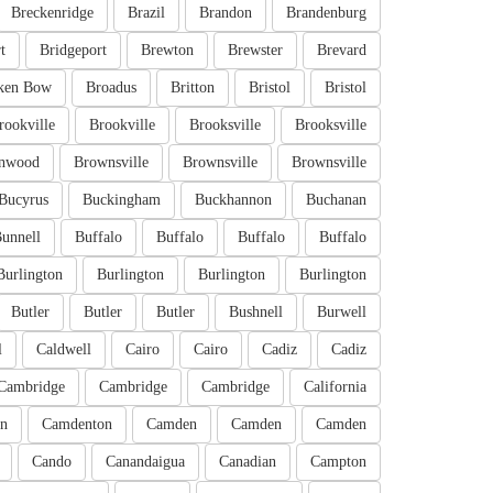
Breckenridge
Brazil
Brandon
Brandenburg
t
Bridgeport
Brewton
Brewster
Brevard
ken Bow
Broadus
Britton
Bristol
Bristol
rookville
Brookville
Brooksville
Brooksville
nwood
Brownsville
Brownsville
Brownsville
Bucyrus
Buckingham
Buckhannon
Buchanan
unnell
Buffalo
Buffalo
Buffalo
Buffalo
Burlington
Burlington
Burlington
Burlington
Butler
Butler
Butler
Bushnell
Burwell
l
Caldwell
Cairo
Cairo
Cadiz
Cadiz
Cambridge
Cambridge
Cambridge
California
n
Camdenton
Camden
Camden
Camden
Cando
Canandaigua
Canadian
Campton