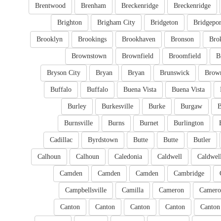
Brentwood
Brenham
Breckenridge
Breckenridge
Brighton
Brigham City
Bridgeton
Bridgepor
Brooklyn
Brookings
Brookhaven
Bronson
Bro
Brownstown
Brownfield
Broomfield
B
Bryson City
Bryan
Bryan
Brunswick
Brow
Buffalo
Buffalo
Buena Vista
Buena Vista
Burley
Burkesville
Burke
Burgaw
B
Burnsville
Burns
Burnet
Burlington
Cadillac
Byrdstown
Butte
Butte
Butler
Calhoun
Calhoun
Caledonia
Caldwell
Caldwel
Camden
Camden
Camden
Cambridge
Campbellsville
Camilla
Cameron
Camero
Canton
Canton
Canton
Canton
Canton