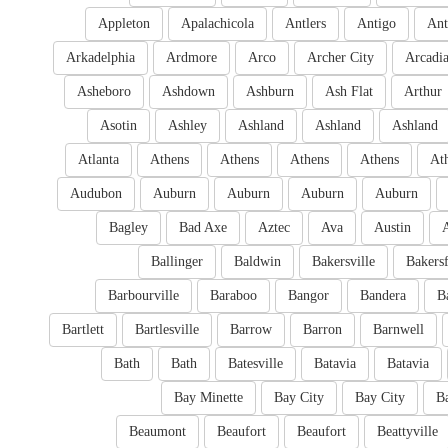
Appleton
Apalachicola
Antlers
Antigo
Ant
Arkadelphia
Ardmore
Arco
Archer City
Arcadi
Asheboro
Ashdown
Ashburn
Ash Flat
Arthur
Asotin
Ashley
Ashland
Ashland
Ashland
Atlanta
Athens
Athens
Athens
Athens
At
Audubon
Auburn
Auburn
Auburn
Auburn
Bagley
Bad Axe
Aztec
Ava
Austin
Ballinger
Baldwin
Bakersville
Bakersf
Barbourville
Baraboo
Bangor
Bandera
B
Bartlett
Bartlesville
Barrow
Barron
Barnwell
Bath
Bath
Batesville
Batavia
Batavia
Bay Minette
Bay City
Bay City
B
Beaumont
Beaufort
Beaufort
Beattyville