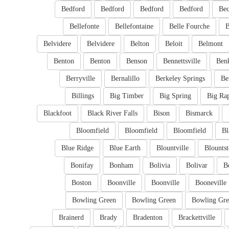
Bedford
Bedford
Bedford
Bedford
Bec
Bellefonte
Bellefontaine
Belle Fourche
B
Belvidere
Belvidere
Belton
Beloit
Belmont
Benton
Benton
Benson
Bennettsville
Ben
Berryville
Bernalillo
Berkeley Springs
Be
Billings
Big Timber
Big Spring
Big Ra
Blackfoot
Black River Falls
Bison
Bismarck
Bloomfield
Bloomfield
Bloomfield
Bl
Blue Ridge
Blue Earth
Blountville
Blounts
Bonifay
Bonham
Bolivia
Bolivar
B
Boston
Boonville
Boonville
Booneville
Bowling Green
Bowling Green
Bowling Gre
Brainerd
Brady
Bradenton
Brackettville