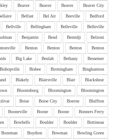
kley
Beaver
Beaver
Beaver
Beaver City
ellaire
Belfast
Bel Air
Beeville
Bedford
Bellville
Bellingham
Belleville
Belleville
kelman
Benjamin
Bend
Bemidji
Belzoni
ntonville
Benton
Benton
Benton
Benton
pids
Big Lake
Beulah
Bethany
Bessemer
Bishopville
Bisbee
Birmingham
Binghamton
and
Blakely
Blairsville
Blair
Blackshear
town
Bloomsburg
Bloomington
Bloomington
olivar
Boise
Boise City
Boerne
Bluffton
Booneville
Boone
Boone
Bonners Ferry
en
Bowbells
Boulder
Boulder
Bottineau
Bozeman
Boydton
Bowman
Bowling Green