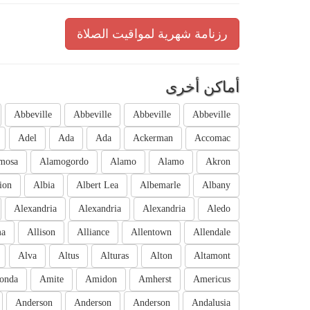
رزنامة شهرية لمواقيت الصلاة
أماكن أخرى
Abbeville
Abbeville
Abbeville
Abbeville
Adel
Ada
Ada
Ackerman
Accomac
mosa
Alamogordo
Alamo
Alamo
Akron
ion
Albia
Albert Lea
Albemarle
Albany
Alexandria
Alexandria
Alexandria
Aledo
ma
Allison
Alliance
Allentown
Allendale
Alva
Altus
Alturas
Alton
Altamont
onda
Amite
Amidon
Amherst
Americus
Anderson
Anderson
Anderson
Andalusia