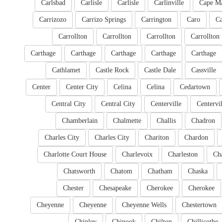
Carlsbad
Carlisle
Carlisle
Carlinville
Cape M
Carrizozo
Carrizo Springs
Carrington
Caro
Ca
Carrollton
Carrollton
Carrollton
Carrollton
Carthage
Carthage
Carthage
Carthage
Carthage
Cathlamet
Castle Rock
Castle Dale
Cassville
Center
Center City
Celina
Celina
Cedartown
Central City
Central City
Centerville
Centervil
Chamberlain
Chalmette
Challis
Chadron
Charles City
Charles City
Chariton
Chardon
Charlotte Court House
Charlevoix
Charleston
Cha
Chatsworth
Chatom
Chatham
Chaska
Chester
Chesapeake
Cherokee
Cherokee
Cheyenne
Cheyenne
Cheyenne Wells
Chestertown
Chipley
Chinook
Chilton
Chillicothe