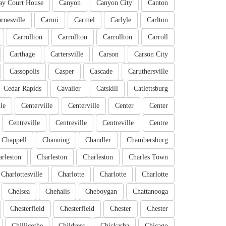
ay Court House
Canyon
Canyon City
Canton
rnesville
Carmi
Carmel
Carlyle
Carlton
Carrollton
Carrollton
Carrollton
Carroll
Carthage
Cartersville
Carson
Carson City
Cassopolis
Casper
Cascade
Caruthersville
Cedar Rapids
Cavalier
Catskill
Catlettsburg
le
Centerville
Centerville
Center
Center
Centreville
Centreville
Centreville
Centre
Chappell
Channing
Chandler
Chambersburg
rleston
Charleston
Charleston
Charles Town
Charlottesville
Charlotte
Charlotte
Charlotte
Chelsea
Chehalis
Cheboygan
Chattanooga
Chesterfield
Chesterfield
Chester
Chester
Chillicothe
Childress
Chickasha
Chicago