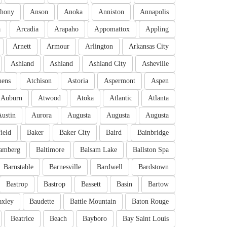
hony
Anson
Anoka
Anniston
Annapolis
a
Arcadia
Arapaho
Appomattox
Appling
Arnett
Armour
Arlington
Arkansas City
Ashland
Ashland
Ashland City
Asheville
hens
Atchison
Astoria
Aspermont
Aspen
Auburn
Atwood
Atoka
Atlantic
Atlanta
Austin
Aurora
Augusta
Augusta
Augusta
ield
Baker
Baker City
Baird
Bainbridge
amberg
Baltimore
Balsam Lake
Ballston Spa
Barnstable
Barnesville
Bardwell
Bardstown
Bastrop
Bastrop
Bassett
Basin
Bartow
axley
Baudette
Battle Mountain
Baton Rouge
Beatrice
Beach
Bayboro
Bay Saint Louis