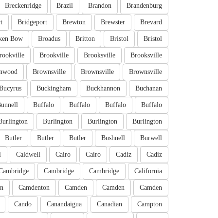
Breckenridge
Brazil
Brandon
Brandenburg
t
Bridgeport
Brewton
Brewster
Brevard
ken Bow
Broadus
Britton
Bristol
Bristol
rookville
Brookville
Brooksville
Brooksville
nwood
Brownsville
Brownsville
Brownsville
Bucyrus
Buckingham
Buckhannon
Buchanan
unnell
Buffalo
Buffalo
Buffalo
Buffalo
Burlington
Burlington
Burlington
Burlington
Butler
Butler
Butler
Bushnell
Burwell
l
Caldwell
Cairo
Cairo
Cadiz
Cadiz
Cambridge
Cambridge
Cambridge
California
n
Camdenton
Camden
Camden
Camden
Cando
Canandaigua
Canadian
Campton