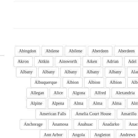
Abingdon
Abilene
Abilene
Aberdeen
Aberdeen
Akron
Aitkin
Ainsworth
Aiken
Adrian
Adel
Albany
Albany
Albany
Albany
Albany
Ala
Albuquerque
Albion
Albion
Albion
Alb
Allegan
Alice
Algona
Alfred
Alexandria
Alpine
Alpena
Alma
Alma
Alma
Al
American Falls
Amelia Court House
Amarillo
Anchorage
Anamosa
Anahuac
Anadarko
Anac
Ann Arbor
Angola
Angleton
Andrews