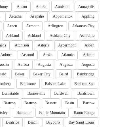
hony
Anson
Anoka
Anniston
Annapolis
a
Arcadia
Arapaho
Appomattox
Appling
Arnett
Armour
Arlington
Arkansas City
Ashland
Ashland
Ashland City
Asheville
hens
Atchison
Astoria
Aspermont
Aspen
Auburn
Atwood
Atoka
Atlantic
Atlanta
Austin
Aurora
Augusta
Augusta
Augusta
ield
Baker
Baker City
Baird
Bainbridge
amberg
Baltimore
Balsam Lake
Ballston Spa
Barnstable
Barnesville
Bardwell
Bardstown
Bastrop
Bastrop
Bassett
Basin
Bartow
axley
Baudette
Battle Mountain
Baton Rouge
Beatrice
Beach
Bayboro
Bay Saint Louis