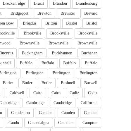
Breckenridge
Brazil
Brandon
Brandenburg
t
Bridgeport
Brewton
Brewster
Brevard
ken Bow
Broadus
Britton
Bristol
Bristol
rookville
Brookville
Brooksville
Brooksville
nwood
Brownsville
Brownsville
Brownsville
Bucyrus
Buckingham
Buckhannon
Buchanan
unnell
Buffalo
Buffalo
Buffalo
Buffalo
Burlington
Burlington
Burlington
Burlington
Butler
Butler
Butler
Bushnell
Burwell
l
Caldwell
Cairo
Cairo
Cadiz
Cadiz
Cambridge
Cambridge
Cambridge
California
n
Camdenton
Camden
Camden
Camden
Cando
Canandaigua
Canadian
Campton