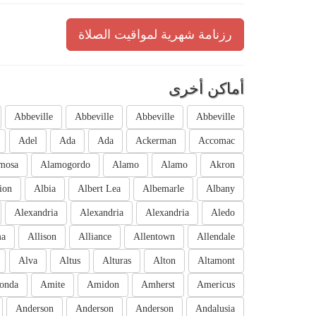
رزنامة شهرية لمواقيت الصلاة
أماكن أخرى
Abbeville
Abbeville
Abbeville
Abbeville
Adel
Ada
Ada
Ackerman
Accomac
mosa
Alamogordo
Alamo
Alamo
Akron
ion
Albia
Albert Lea
Albemarle
Albany
Alexandria
Alexandria
Alexandria
Aledo
ma
Allison
Alliance
Allentown
Allendale
Alva
Altus
Alturas
Alton
Altamont
onda
Amite
Amidon
Amherst
Americus
Anderson
Anderson
Anderson
Andalusia