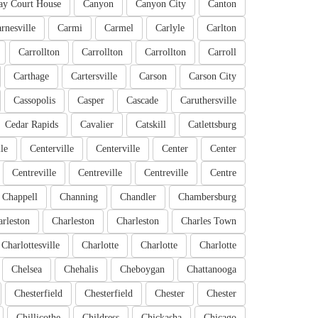
ay Court House
Canyon
Canyon City
Canton
rnesville
Carmi
Carmel
Carlyle
Carlton
Carrollton
Carrollton
Carrollton
Carroll
Carthage
Cartersville
Carson
Carson City
Cassopolis
Casper
Cascade
Caruthersville
Cedar Rapids
Cavalier
Catskill
Catlettsburg
le
Centerville
Centerville
Center
Center
Centreville
Centreville
Centreville
Centre
Chappell
Channing
Chandler
Chambersburg
rleston
Charleston
Charleston
Charles Town
Charlottesville
Charlotte
Charlotte
Charlotte
Chelsea
Chehalis
Cheboygan
Chattanooga
Chesterfield
Chesterfield
Chester
Chester
Chillicothe
Childress
Chickasha
Chicago