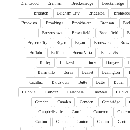
Brentwood
Brenham
Breckenridge
Breckenridge
Brighton
Brigham City
Bridgeton
Bridgepor
Brooklyn
Brookings
Brookhaven
Bronson
Bro
Brownstown
Brownfield
Broomfield
B
Bryson City
Bryan
Bryan
Brunswick
Brow
Buffalo
Buffalo
Buena Vista
Buena Vista
Burley
Burkesville
Burke
Burgaw
B
Burnsville
Burns
Burnet
Burlington
Cadillac
Byrdstown
Butte
Butte
Butler
Calhoun
Calhoun
Caledonia
Caldwell
Caldwel
Camden
Camden
Camden
Cambridge
Campbellsville
Camilla
Cameron
Camero
Canton
Canton
Canton
Canton
Canton