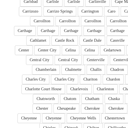
Carlsbad
Carlisle
Carlisle
Carlinville
Cape M
Carrizozo
Carrizo Springs
Carrington
Caro
Ca
Carrollton
Carrollton
Carrollton
Carrollton
Carthage
Carthage
Carthage
Carthage
Carthage
Cathlamet
Castle Rock
Castle Dale
Cassville
Center
Center City
Celina
Celina
Cedartown
Central City
Central City
Centerville
Centervil
Chamberlain
Chalmette
Challis
Chadron
Charles City
Charles City
Chariton
Chardon
Charlotte Court House
Charlevoix
Charleston
Cha
Chatsworth
Chatom
Chatham
Chaska
Chester
Chesapeake
Cherokee
Cherokee
Cheyenne
Cheyenne
Cheyenne Wells
Chestertown
Chipley
Chinook
Chilton
Chillicothe