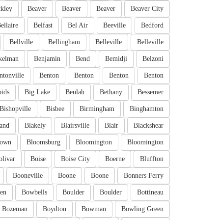
kley
Beaver
Beaver
Beaver
Beaver City
ellaire
Belfast
Bel Air
Beeville
Bedford
Bellville
Bellingham
Belleville
Belleville
kelman
Benjamin
Bend
Bemidji
Belzoni
ntonville
Benton
Benton
Benton
Benton
pids
Big Lake
Beulah
Bethany
Bessemer
Bishopville
Bisbee
Birmingham
Binghamton
and
Blakely
Blairsville
Blair
Blackshear
town
Bloomsburg
Bloomington
Bloomington
olivar
Boise
Boise City
Boerne
Bluffton
Booneville
Boone
Boone
Bonners Ferry
en
Bowbells
Boulder
Boulder
Bottineau
Bozeman
Boydton
Bowman
Bowling Green