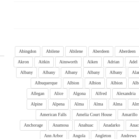
Abingdon
Abilene
Abilene
Aberdeen
Aberdeen
Akron
Aitkin
Ainsworth
Aiken
Adrian
Adel
Albany
Albany
Albany
Albany
Albany
Ala
Albuquerque
Albion
Albion
Albion
Alb
Allegan
Alice
Algona
Alfred
Alexandria
Alpine
Alpena
Alma
Alma
Alma
Al
American Falls
Amelia Court House
Amarillo
Anchorage
Anamosa
Anahuac
Anadarko
Anac
Ann Arbor
Angola
Angleton
Andrews