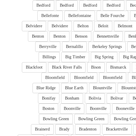
Bedford
Bedford
Bedford
Bedford
Bec
Bellefonte
Bellefontaine
Belle Fourche
B
Belvidere
Belvidere
Belton
Beloit
Belmont
Benton
Benton
Benson
Bennettsville
Ben
Berryville
Bernalillo
Berkeley Springs
Be
Billings
Big Timber
Big Spring
Big Ra
Blackfoot
Black River Falls
Bison
Bismarck
Bloomfield
Bloomfield
Bloomfield
Bl
Blue Ridge
Blue Earth
Blountville
Blounts
Bonifay
Bonham
Bolivia
Bolivar
B
Boston
Boonville
Boonville
Booneville
Bowling Green
Bowling Green
Bowling Gre
Brainerd
Brady
Bradenton
Brackettville