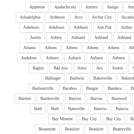
Appleton
Apalachicola
Antlers
Antigo
Ant
Arkadelphia
Ardmore
Arco
Archer City
Arcadi
Asheboro
Ashdown
Ashburn
Ash Flat
Arthur
Asotin
Ashley
Ashland
Ashland
Ashland
Atlanta
Athens
Athens
Athens
Athens
At
Audubon
Auburn
Auburn
Auburn
Auburn
Bagley
Bad Axe
Aztec
Ava
Austin
Ballinger
Baldwin
Bakersville
Bakersf
Barbourville
Baraboo
Bangor
Bandera
B
Bartlett
Bartlesville
Barrow
Barron
Barnwell
Bath
Bath
Batesville
Batavia
Batavia
Bay Minette
Bay City
Bay City
B
Beaumont
Beaufort
Beaufort
Beattyville