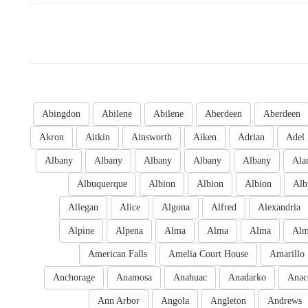
Abingdon
Abilene
Abilene
Aberdeen
Aberdeen
Akron
Aitkin
Ainsworth
Aiken
Adrian
Adel
Albany
Albany
Albany
Albany
Albany
Ala
Albuquerque
Albion
Albion
Albion
Alb
Allegan
Alice
Algona
Alfred
Alexandria
Alpine
Alpena
Alma
Alma
Alma
Al
American Falls
Amelia Court House
Amarillo
Anchorage
Anamosa
Anahuac
Anadarko
Anac
Ann Arbor
Angola
Angleton
Andrews