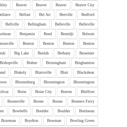
kley
Beaver
Beaver
Beaver
Beaver City
ellaire
Belfast
Bel Air
Beeville
Bedford
Bellville
Bellingham
Belleville
Belleville
kelman
Benjamin
Bend
Bemidji
Belzoni
ntonville
Benton
Benton
Benton
Benton
pids
Big Lake
Beulah
Bethany
Bessemer
Bishopville
Bisbee
Birmingham
Binghamton
and
Blakely
Blairsville
Blair
Blackshear
town
Bloomsburg
Bloomington
Bloomington
olivar
Boise
Boise City
Boerne
Bluffton
Booneville
Boone
Boone
Bonners Ferry
en
Bowbells
Boulder
Boulder
Bottineau
Bozeman
Boydton
Bowman
Bowling Green