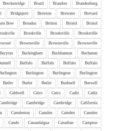
Breckenridge
Brazil
Brandon
Brandenburg
t
Bridgeport
Brewton
Brewster
Brevard
ken Bow
Broadus
Britton
Bristol
Bristol
rookville
Brookville
Brooksville
Brooksville
nwood
Brownsville
Brownsville
Brownsville
Bucyrus
Buckingham
Buckhannon
Buchanan
unnell
Buffalo
Buffalo
Buffalo
Buffalo
Burlington
Burlington
Burlington
Burlington
Butler
Butler
Butler
Bushnell
Burwell
l
Caldwell
Cairo
Cairo
Cadiz
Cadiz
Cambridge
Cambridge
Cambridge
California
n
Camdenton
Camden
Camden
Camden
Cando
Canandaigua
Canadian
Campton