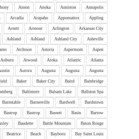
hony
Anson
Anoka
Anniston
Annapolis
a
Arcadia
Arapaho
Appomattox
Appling
Arnett
Armour
Arlington
Arkansas City
Ashland
Ashland
Ashland City
Asheville
hens
Atchison
Astoria
Aspermont
Aspen
Auburn
Atwood
Atoka
Atlantic
Atlanta
Austin
Aurora
Augusta
Augusta
Augusta
ield
Baker
Baker City
Baird
Bainbridge
amberg
Baltimore
Balsam Lake
Ballston Spa
Barnstable
Barnesville
Bardwell
Bardstown
Bastrop
Bastrop
Bassett
Basin
Bartow
axley
Baudette
Battle Mountain
Baton Rouge
Beatrice
Beach
Bayboro
Bay Saint Louis