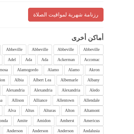
رزنامة شهرية لمواقيت الصلاة
أماكن أخرى
Abbeville
Abbeville
Abbeville
Abbeville
Adel
Ada
Ada
Ackerman
Accomac
mosa
Alamogordo
Alamo
Alamo
Akron
ion
Albia
Albert Lea
Albemarle
Albany
Alexandria
Alexandria
Alexandria
Aledo
ma
Allison
Alliance
Allentown
Allendale
Alva
Altus
Alturas
Alton
Altamont
onda
Amite
Amidon
Amherst
Americus
Anderson
Anderson
Anderson
Andalusia