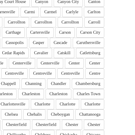
ay Court House
Canyon
Canyon City
Canton
rnesville
Carmi
Carmel
Carlyle
Carlton
Carrollton
Carrollton
Carrollton
Carroll
Carthage
Cartersville
Carson
Carson City
Cassopolis
Casper
Cascade
Caruthersville
Cedar Rapids
Cavalier
Catskill
Catlettsburg
le
Centerville
Centerville
Center
Center
Centreville
Centreville
Centreville
Centre
Chappell
Channing
Chandler
Chambersburg
rleston
Charleston
Charleston
Charles Town
Charlottesville
Charlotte
Charlotte
Charlotte
Chelsea
Chehalis
Cheboygan
Chattanooga
Chesterfield
Chesterfield
Chester
Chester
Chillicothe
Childress
Chickasha
Chicago