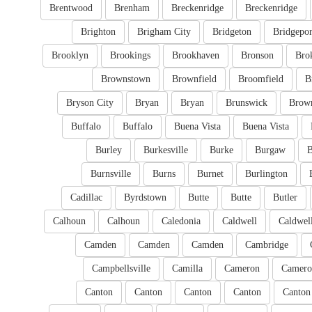
Brentwood
Brenham
Breckenridge
Breckenridge
Brighton
Brigham City
Bridgeton
Bridgepor
Brooklyn
Brookings
Brookhaven
Bronson
Bro
Brownstown
Brownfield
Broomfield
B
Bryson City
Bryan
Bryan
Brunswick
Brow
Buffalo
Buffalo
Buena Vista
Buena Vista
Burley
Burkesville
Burke
Burgaw
B
Burnsville
Burns
Burnet
Burlington
Cadillac
Byrdstown
Butte
Butte
Butler
Calhoun
Calhoun
Caledonia
Caldwell
Caldwel
Camden
Camden
Camden
Cambridge
Campbellsville
Camilla
Cameron
Camero
Canton
Canton
Canton
Canton
Canton