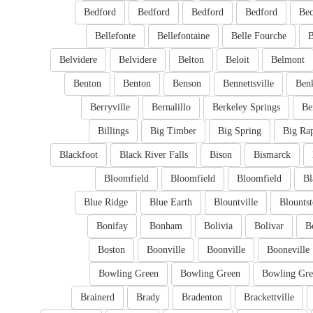
Bedford
Bedford
Bedford
Bedford
Bec
Bellefonte
Bellefontaine
Belle Fourche
B
Belvidere
Belvidere
Belton
Beloit
Belmont
Benton
Benton
Benson
Bennettsville
Ben
Berryville
Bernalillo
Berkeley Springs
Be
Billings
Big Timber
Big Spring
Big Ra
Blackfoot
Black River Falls
Bison
Bismarck
Bloomfield
Bloomfield
Bloomfield
Bl
Blue Ridge
Blue Earth
Blountville
Blounts
Bonifay
Bonham
Bolivia
Bolivar
B
Boston
Boonville
Boonville
Booneville
Bowling Green
Bowling Green
Bowling Gre
Brainerd
Brady
Bradenton
Brackettville