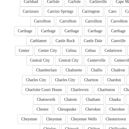
Carlsbad
Carlisle
Carlisle
Carlinville
Cape M
Carrizozo
Carrizo Springs
Carrington
Caro
Ca
Carrollton
Carrollton
Carrollton
Carrollton
Carthage
Carthage
Carthage
Carthage
Carthage
Cathlamet
Castle Rock
Castle Dale
Cassville
Center
Center City
Celina
Celina
Cedartown
Central City
Central City
Centerville
Centervil
Chamberlain
Chalmette
Challis
Chadron
Charles City
Charles City
Chariton
Chardon
Charlotte Court House
Charlevoix
Charleston
Cha
Chatsworth
Chatom
Chatham
Chaska
Chester
Chesapeake
Cherokee
Cherokee
Cheyenne
Cheyenne
Cheyenne Wells
Chestertown
Chipley
Chinook
Chilton
Chillicothe