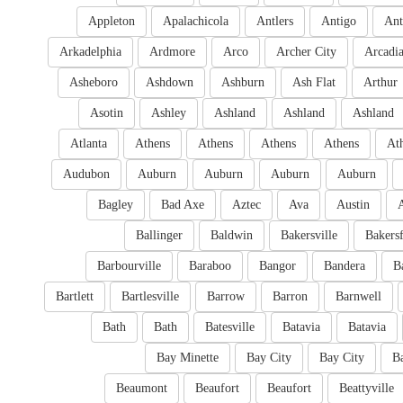
Appleton
Apalachicola
Antlers
Antigo
Ant
Arkadelphia
Ardmore
Arco
Archer City
Arcadi
Asheboro
Ashdown
Ashburn
Ash Flat
Arthur
Asotin
Ashley
Ashland
Ashland
Ashland
Atlanta
Athens
Athens
Athens
Athens
At
Audubon
Auburn
Auburn
Auburn
Auburn
Bagley
Bad Axe
Aztec
Ava
Austin
Ballinger
Baldwin
Bakersville
Bakersf
Barbourville
Baraboo
Bangor
Bandera
B
Bartlett
Bartlesville
Barrow
Barron
Barnwell
Bath
Bath
Batesville
Batavia
Batavia
Bay Minette
Bay City
Bay City
B
Beaumont
Beaufort
Beaufort
Beattyville