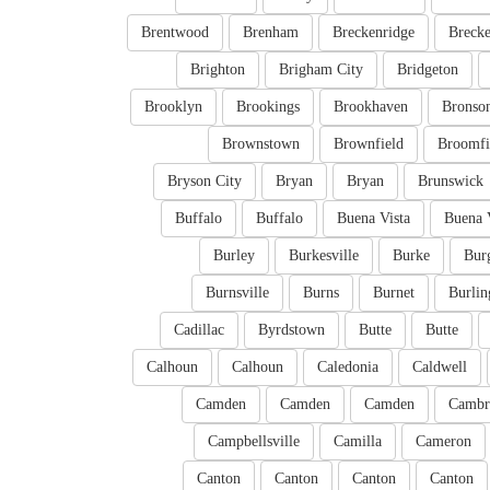
Brentwood
Brenham
Breckenridge
Brecke
Brighton
Brigham City
Bridgeton
Brooklyn
Brookings
Brookhaven
Bronso
Brownstown
Brownfield
Broomfi
Bryson City
Bryan
Bryan
Brunswick
Buffalo
Buffalo
Buena Vista
Buena 
Burley
Burkesville
Burke
Bur
Burnsville
Burns
Burnet
Burlin
Cadillac
Byrdstown
Butte
Butte
Calhoun
Calhoun
Caledonia
Caldwell
Camden
Camden
Camden
Cambr
Campbellsville
Camilla
Cameron
Canton
Canton
Canton
Canton