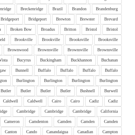
nridge
Breckenridge
Brazil
Brandon
Brandenburg
Bridgeport
Bridgeport
Brewton
Brewster
Brevard
n
Broken Bow
Broadus
Britton
Bristol
Bristol
eld
Brookville
Brookville
Brooksville
Brooksville
Brownwood
Brownsville
Brownsville
Brownsville
Vista
Bucyrus
Buckingham
Buckhannon
Buchanan
gaw
Bunnell
Buffalo
Buffalo
Buffalo
Buffalo
gton
Burlington
Burlington
Burlington
Burlington
Butler
Butler
Butler
Butler
Bushnell
Burwell
Caldwell
Caldwell
Cairo
Cairo
Cadiz
Cadiz
idge
Cambridge
Cambridge
Cambridge
California
Cameron
Camdenton
Camden
Camden
Camden
Canton
Cando
Canandaigua
Canadian
Campton