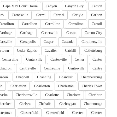
Cape May Court House
Canyon
Canyon City
Canton
aro
Carnesville
Carmi
Carmel
Carlyle
Carlton
Carrollton
Carrollton
Carrollton
Carrollton
Carroll
Carthage
Carthage
Cartersville
Carson
Carson City
Cassville
Cassopolis
Casper
Cascade
Caruthersville
artown
Cedar Rapids
Cavalier
Catskill
Catlettsburg
Centerville
Centerville
Centerville
Center
Center
Chadron
Centreville
Centreville
Centreville
Centre
ardon
Chappell
Channing
Chandler
Chambersburg
on
Charleston
Charleston
Charleston
Charles Town
haska
Charlottesville
Charlotte
Charlotte
Charlotte
herokee
Chelsea
Chehalis
Cheboygan
Chattanooga
stertown
Chesterfield
Chesterfield
Chester
Chester