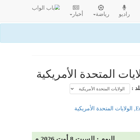
راديو
رياضة
أخبار
لد :
اليوم : السبت 8 أوت 2026 م