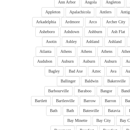
Ann Arbor
Angola
Angleton
Appleton
Apalachicola
Antlers
Antig
Arkadelphia
Ardmore
Arco
Archer City
Asheboro
Ashdown
Ashburn
Ash Flat
Asotin
Ashley
Ashland
Ashland
Atlanta
Athens
Athens
Athens
Athe
Audubon
Auburn
Auburn
Auburn
Au
Bagley
Bad Axe
Aztec
Ava
Au
Ballinger
Baldwin
Bakersville
Barbourville
Baraboo
Bangor
Band
Bartlett
Bartlesville
Barrow
Barron
Ba
Bath
Bath
Batesville
Batavia
Bay Minette
Bay City
Bay C