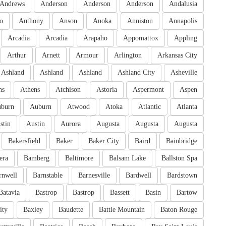
Andrews
Anderson
Anderson
Anderson
Andalusia
o
Anthony
Anson
Anoka
Anniston
Annapolis
Arcadia
Arcadia
Arapaho
Appomattox
Appling
Arthur
Arnett
Armour
Arlington
Arkansas City
Ashland
Ashland
Ashland
Ashland City
Asheville
ns
Athens
Atchison
Astoria
Aspermont
Aspen
burn
Auburn
Atwood
Atoka
Atlantic
Atlanta
stin
Austin
Aurora
Augusta
Augusta
Augusta
Bakersfield
Baker
Baker City
Baird
Bainbridge
era
Bamberg
Baltimore
Balsam Lake
Ballston Spa
rnwell
Barnstable
Barnesville
Bardwell
Bardstown
Batavia
Bastrop
Bastrop
Bassett
Basin
Bartow
ity
Baxley
Baudette
Battle Mountain
Baton Rouge