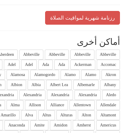
رزنامة شهرية لمواقيت الصلاة
أماكن أخرى
berdeen
Abbeville
Abbeville
Abbeville
Abbeville
Adel
Adel
Ada
Ada
Ackerman
Accomac
y
Alamosa
Alamogordo
Alamo
Alamo
Akron
n
Albion
Albia
Albert Lea
Albemarle
Albany
exandria
Alexandria
Alexandria
Alexandria
Aledo
a
Alma
Allison
Alliance
Allentown
Allendale
Amarillo
Alva
Altus
Alturas
Alton
Altamont
Anaconda
Amite
Amidon
Amherst
Americus