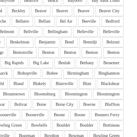
attyville
Beatrice
Beach
Bayboro
Bay Saint Louis
rd
Beckley
Beaver
Beaver
Beaver
Beaver City
rche
Bellaire
Belfast
Bel Air
Beeville
Bedford
Belmont
Bellville
Bellingham
Belleville
Belleville
e
Benkelman
Benjamin
Bend
Bemidji
Belzoni
gs
Bentonville
Benton
Benton
Benton
Benton
Big Rapids
Big Lake
Beulah
Bethany
Bessemer
arck
Bishopville
Bisbee
Birmingham
Binghamton
eld
Bland
Blakely
Blairsville
Blair
Blackshear
Blountstown
Bloomsburg
Bloomington
Bloomington
var
Bolivar
Boise
Boise City
Boerne
Bluffton
ooneville
Booneville
Boone
Boone
Bonners Ferry
wling Green
Bowbells
Boulder
Boulder
Bottineau
tville
Bozeman
Boydton
Bowman
Bowling Green