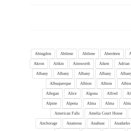
Abingdon
Abilene
Abilene
Aberdeen
A
Akron
Aitkin
Ainsworth
Aiken
Adrian
Albany
Albany
Albany
Albany
Alban
Albuquerque
Albion
Albion
Albio
Allegan
Alice
Algona
Alfred
Al
Alpine
Alpena
Alma
Alma
Alm
American Falls
Amelia Court House
Anchorage
Anamosa
Anahuac
Anadarko