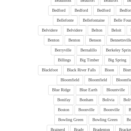
Beaumont
Beaufort
Beaufort
Be
Bedford
Bedford
Bedford
Bedfo
Bellefonte
Bellefontaine
Belle Fou
Belvidere
Belvidere
Belton
Beloit
Benton
Benton
Benson
Bennettsvill
Berryville
Bernalillo
Berkeley Sprin
Billings
Big Timber
Big Spring
Blackfoot
Black River Falls
Bison
Bism
Bloomfield
Bloomfield
Bloomfi
Blue Ridge
Blue Earth
Blountville
Bonifay
Bonham
Bolivia
Boli
Boston
Boonville
Boonville
B
Bowling Green
Bowling Green
Bo
Brainerd
Brady
Bradenton
Bracket