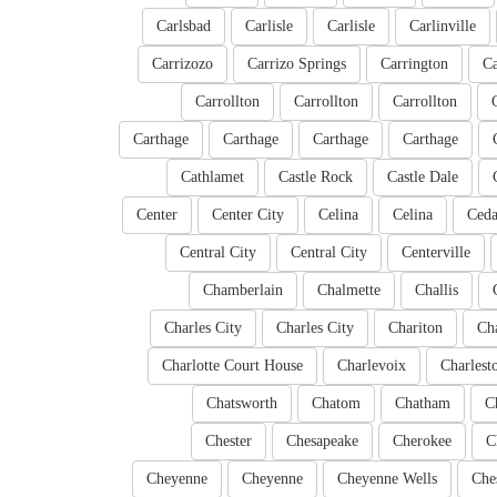
Carlsbad
Carlisle
Carlisle
Carlinville
Carrizozo
Carrizo Springs
Carrington
C
Carrollton
Carrollton
Carrollton
Carthage
Carthage
Carthage
Carthage
Cathlamet
Castle Rock
Castle Dale
Center
Center City
Celina
Celina
Ced
Central City
Central City
Centerville
Chamberlain
Chalmette
Challis
Charles City
Charles City
Chariton
Ch
Charlotte Court House
Charlevoix
Charlest
Chatsworth
Chatom
Chatham
C
Chester
Chesapeake
Cherokee
C
Cheyenne
Cheyenne
Cheyenne Wells
Che