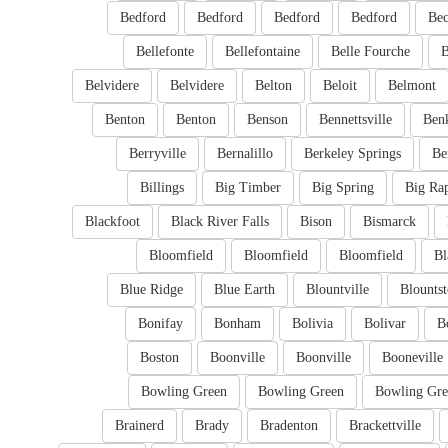
Bedford
Bedford
Bedford
Bedford
Bec
Bellefonte
Bellefontaine
Belle Fourche
B
Belvidere
Belvidere
Belton
Beloit
Belmont
Benton
Benton
Benson
Bennettsville
Ben
Berryville
Bernalillo
Berkeley Springs
Be
Billings
Big Timber
Big Spring
Big Ra
Blackfoot
Black River Falls
Bison
Bismarck
Bloomfield
Bloomfield
Bloomfield
Bl
Blue Ridge
Blue Earth
Blountville
Blounts
Bonifay
Bonham
Bolivia
Bolivar
B
Boston
Boonville
Boonville
Booneville
Bowling Green
Bowling Green
Bowling Gre
Brainerd
Brady
Bradenton
Brackettville