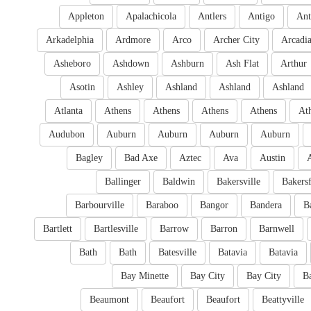
Appleton
Apalachicola
Antlers
Antigo
Ant
Arkadelphia
Ardmore
Arco
Archer City
Arcadi
Asheboro
Ashdown
Ashburn
Ash Flat
Arthur
Asotin
Ashley
Ashland
Ashland
Ashland
Atlanta
Athens
Athens
Athens
Athens
At
Audubon
Auburn
Auburn
Auburn
Auburn
Bagley
Bad Axe
Aztec
Ava
Austin
Ballinger
Baldwin
Bakersville
Bakersf
Barbourville
Baraboo
Bangor
Bandera
B
Bartlett
Bartlesville
Barrow
Barron
Barnwell
Bath
Bath
Batesville
Batavia
Batavia
Bay Minette
Bay City
Bay City
B
Beaumont
Beaufort
Beaufort
Beattyville