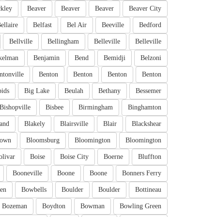
kley
Beaver
Beaver
Beaver
Beaver City
ellaire
Belfast
Bel Air
Beeville
Bedford
Bellville
Bellingham
Belleville
Belleville
kelman
Benjamin
Bend
Bemidji
Belzoni
ntonville
Benton
Benton
Benton
Benton
pids
Big Lake
Beulah
Bethany
Bessemer
Bishopville
Bisbee
Birmingham
Binghamton
and
Blakely
Blairsville
Blair
Blackshear
town
Bloomsburg
Bloomington
Bloomington
olivar
Boise
Boise City
Boerne
Bluffton
Booneville
Boone
Boone
Bonners Ferry
en
Bowbells
Boulder
Boulder
Bottineau
Bozeman
Boydton
Bowman
Bowling Green