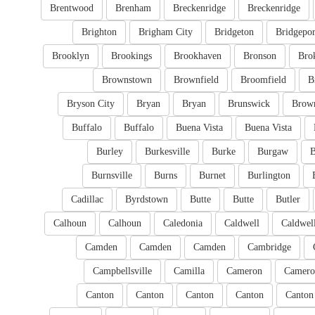
Brentwood
Brenham
Breckenridge
Breckenridge
Brighton
Brigham City
Bridgeton
Bridgepor
Brooklyn
Brookings
Brookhaven
Bronson
Bro
Brownstown
Brownfield
Broomfield
B
Bryson City
Bryan
Bryan
Brunswick
Brow
Buffalo
Buffalo
Buena Vista
Buena Vista
Burley
Burkesville
Burke
Burgaw
B
Burnsville
Burns
Burnet
Burlington
Cadillac
Byrdstown
Butte
Butte
Butler
Calhoun
Calhoun
Caledonia
Caldwell
Caldwel
Camden
Camden
Camden
Cambridge
Campbellsville
Camilla
Cameron
Camero
Canton
Canton
Canton
Canton
Canton