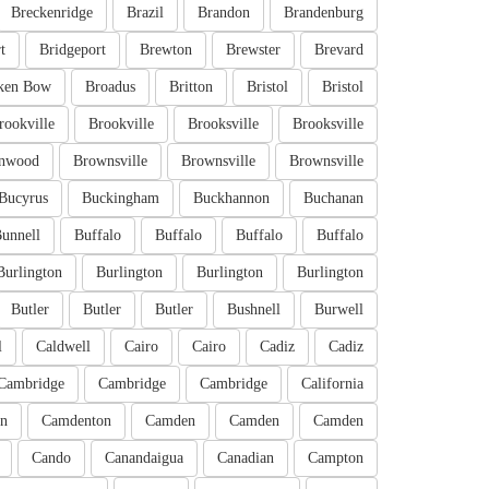
Breckenridge
Brazil
Brandon
Brandenburg
t
Bridgeport
Brewton
Brewster
Brevard
ken Bow
Broadus
Britton
Bristol
Bristol
rookville
Brookville
Brooksville
Brooksville
nwood
Brownsville
Brownsville
Brownsville
Bucyrus
Buckingham
Buckhannon
Buchanan
unnell
Buffalo
Buffalo
Buffalo
Buffalo
Burlington
Burlington
Burlington
Burlington
Butler
Butler
Butler
Bushnell
Burwell
l
Caldwell
Cairo
Cairo
Cadiz
Cadiz
Cambridge
Cambridge
Cambridge
California
n
Camdenton
Camden
Camden
Camden
Cando
Canandaigua
Canadian
Campton