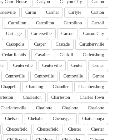
ay Court House
Canyon
Canyon City
Canton
rnesville
Carmi
Carmel
Carlyle
Carlton
Carrollton
Carrollton
Carrollton
Carroll
Carthage
Cartersville
Carson
Carson City
Cassopolis
Casper
Cascade
Caruthersville
Cedar Rapids
Cavalier
Catskill
Catlettsburg
le
Centerville
Centerville
Center
Center
Centreville
Centreville
Centreville
Centre
Chappell
Channing
Chandler
Chambersburg
rleston
Charleston
Charleston
Charles Town
Charlottesville
Charlotte
Charlotte
Charlotte
Chelsea
Chehalis
Cheboygan
Chattanooga
Chesterfield
Chesterfield
Chester
Chester
Chillicothe
Childress
Chickasha
Chicago