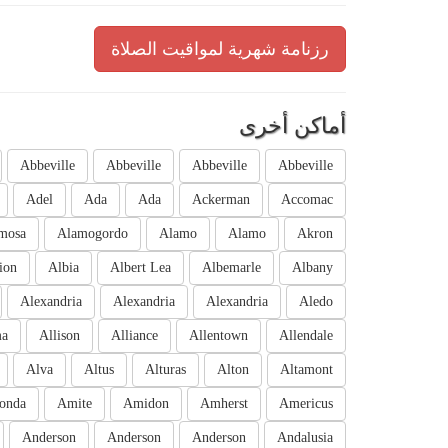
رزنامة شهرية لمواقيت الصلاة
أماكن أخرى
Abbeville
Abbeville
Abbeville
Abbeville
Adel
Ada
Ada
Ackerman
Accomac
mosa
Alamogordo
Alamo
Alamo
Akron
ion
Albia
Albert Lea
Albemarle
Albany
Alexandria
Alexandria
Alexandria
Aledo
ma
Allison
Alliance
Allentown
Allendale
Alva
Altus
Alturas
Alton
Altamont
onda
Amite
Amidon
Amherst
Americus
Anderson
Anderson
Anderson
Andalusia