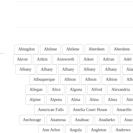
Abingdon
Abilene
Abilene
Aberdeen
Aberdeen
Akron
Aitkin
Ainsworth
Aiken
Adrian
Adel
Albany
Albany
Albany
Albany
Albany
Ala
Albuquerque
Albion
Albion
Albion
Alb
Allegan
Alice
Algona
Alfred
Alexandria
Alpine
Alpena
Alma
Alma
Alma
Al
American Falls
Amelia Court House
Amarillo
Anchorage
Anamosa
Anahuac
Anadarko
Anac
Ann Arbor
Angola
Angleton
Andrews