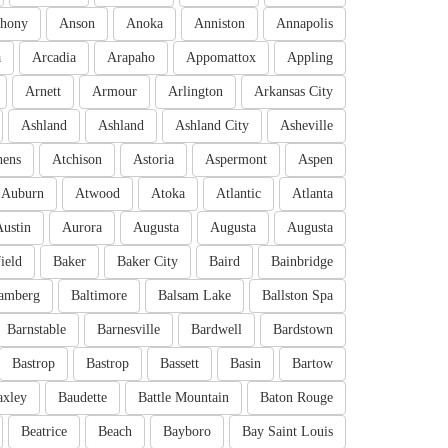
hony
Anson
Anoka
Anniston
Annapolis
a
Arcadia
Arapaho
Appomattox
Appling
Arnett
Armour
Arlington
Arkansas City
Ashland
Ashland
Ashland City
Asheville
hens
Atchison
Astoria
Aspermont
Aspen
Auburn
Atwood
Atoka
Atlantic
Atlanta
Austin
Aurora
Augusta
Augusta
Augusta
ield
Baker
Baker City
Baird
Bainbridge
amberg
Baltimore
Balsam Lake
Ballston Spa
Barnstable
Barnesville
Bardwell
Bardstown
Bastrop
Bastrop
Bassett
Basin
Bartow
axley
Baudette
Battle Mountain
Baton Rouge
Beatrice
Beach
Bayboro
Bay Saint Louis