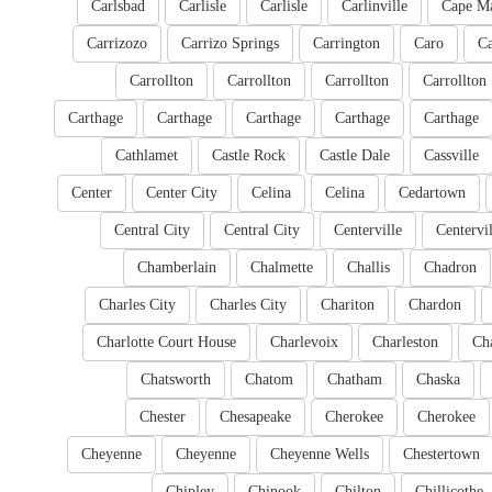
Carlsbad
Carlisle
Carlisle
Carlinville
Cape M
Carrizozo
Carrizo Springs
Carrington
Caro
Ca
Carrollton
Carrollton
Carrollton
Carrollton
Carthage
Carthage
Carthage
Carthage
Carthage
Cathlamet
Castle Rock
Castle Dale
Cassville
Center
Center City
Celina
Celina
Cedartown
Central City
Central City
Centerville
Centervil
Chamberlain
Chalmette
Challis
Chadron
Charles City
Charles City
Chariton
Chardon
Charlotte Court House
Charlevoix
Charleston
Cha
Chatsworth
Chatom
Chatham
Chaska
Chester
Chesapeake
Cherokee
Cherokee
Cheyenne
Cheyenne
Cheyenne Wells
Chestertown
Chipley
Chinook
Chilton
Chillicothe