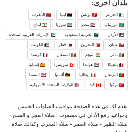
بلدان أخرى:
الجزائر
تونس
ليبيا
المغرب
موريتانيا
مصر
سوريا
لبنان
الأردن
العربية السعودية
الإمارات العربية المتحدة
عمان
البحرين
قطر
الكويت
مالي
النيجر
السنغال
فرنسا
بلجيكا
هولندا
سويسرا
إسبانيا
البرتغال
إيطاليا
ألمانيا
النمسا
تركيا
كندا
الولايات المتحدة الأمريكية
نقدم لك في هذه الصفحة مواقيت الصلوات الخمس
ومواعيد رفع الأذان في مصفوت : صلاة الفجر و الصبح -
صلاة الظهر - صلاة العصر - صلاة المغرب وكذالك صلاة