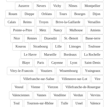
Auxerre
Nevers
Vichy
Nîmes
Montpellier
Rouen
Dieppe
Orléans
Tours
Bourges
Dijon
Calais
Reims
Troyes
Brive-la-Gaillarde
Versailles
Pointe-a-Pitre
Metz
Nancy
Mulhouse
Amiens
Nice
Rennes
Dzaoudzi
St.-Benoit
Basse-terre
Kourou
Strasbourg
Lille
Limoges
Toulouse
Le Havre
Marseille
Bordeaux
La Rochelle
Blaye
Paris
Cayenne
Lyon
Saint-Denis
Vitry-le-Francois
Vouziers
Wissembourg
Yssingeaux
Villefranche-sur-Saône
Villeneuve-sur-Lot
Vire
Vesoul
Vienne
Vierzon
Villefranche-de-Rouergue
Valenciennes
Vannes
Vendôme
Verdun
Vervins
Toul
Tournon-sur-Rhône
Tulle
Ussel
Valence