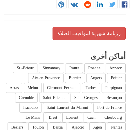
رزنامة شهرية لمواقيت الصلاة
أماكن أخرى
St.-Brieuc
Sinnamary
Roura
Roanne
Annecy
Aix-en-Provence
Biarritz
Angers
Poitier
Arras
Melun
Clermont-Ferrand
Tarbes
Perpignan
Grenoble
Saint-Etienne
Saint-Georges
Besançon
Iracoubo
Saint-Laurent-du-Maroni
Fort-de-France
Le Mans
Brest
Lorient
Caen
Cherbourg
Béziers
Toulon
Bastia
Ajaccio
Agen
Nantes