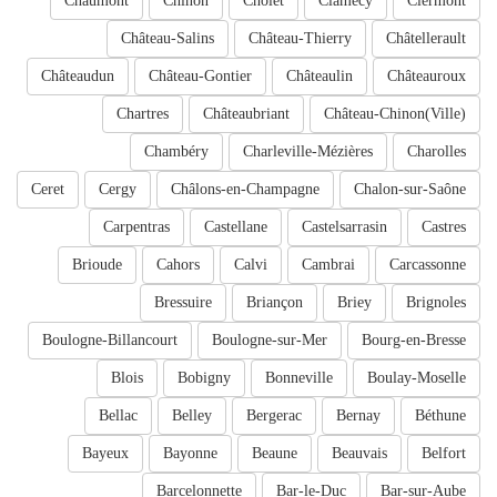
Chaumont
Chinon
Cholet
Clamecy
Clermont
Château-Salins
Château-Thierry
Châtellerault
Châteaudun
Château-Gontier
Châteaulin
Châteauroux
Chartres
Châteaubriant
Château-Chinon(Ville)
Chambéry
Charleville-Mézières
Charolles
Ceret
Cergy
Châlons-en-Champagne
Chalon-sur-Saône
Carpentras
Castellane
Castelsarrasin
Castres
Brioude
Cahors
Calvi
Cambrai
Carcassonne
Bressuire
Briançon
Briey
Brignoles
Boulogne-Billancourt
Boulogne-sur-Mer
Bourg-en-Bresse
Blois
Bobigny
Bonneville
Boulay-Moselle
Bellac
Belley
Bergerac
Bernay
Béthune
Bayeux
Bayonne
Beaune
Beauvais
Belfort
Barcelonnette
Bar-le-Duc
Bar-sur-Aube