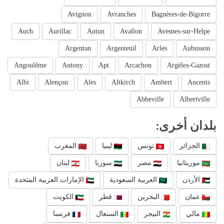
Avignon
Avranches
Bagnères-de-Bigorre
Auch
Aurillac
Autun
Avallon
Avesnes-sur-Helpe
Argentan
Argenteuil
Arles
Aubusson
Angoulême
Antony
Apt
Arcachon
Argèles-Gazost
Albi
Alençon
Ales
Altkirch
Ambert
Ancenis
Abbeville
Albertville
بلدان أخرى:
الجزائر
تونس
ليبيا
المغرب
موريتانيا
مصر
سوريا
لبنان
الأردن
العربية السعودية
الإمارات العربية المتحدة
عمان
البحرين
قطر
الكويت
مالي
النيجر
السنغال
فرنسا