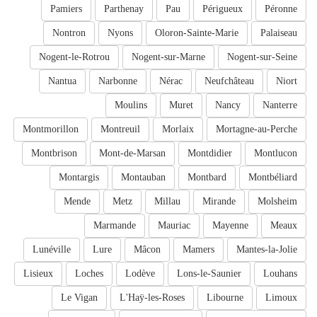
Pamiers
Parthenay
Pau
Périgueux
Péronne
Nontron
Nyons
Oloron-Sainte-Marie
Palaiseau
Nogent-le-Rotrou
Nogent-sur-Marne
Nogent-sur-Seine
Nantua
Narbonne
Nérac
Neufchâteau
Niort
Moulins
Muret
Nancy
Nanterre
Montmorillon
Montreuil
Morlaix
Mortagne-au-Perche
Montbrison
Mont-de-Marsan
Montdidier
Montlucon
Montargis
Montauban
Montbard
Montbéliard
Mende
Metz
Millau
Mirande
Molsheim
Marmande
Mauriac
Mayenne
Meaux
Lunéville
Lure
Mâcon
Mamers
Mantes-la-Jolie
Lisieux
Loches
Lodève
Lons-le-Saunier
Louhans
Le Vigan
L'Haÿ-les-Roses
Libourne
Limoux