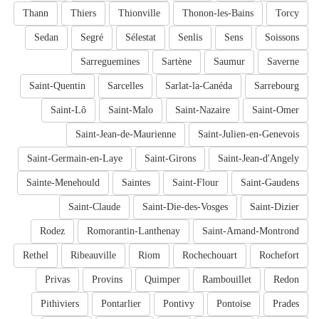
Thann
Thiers
Thionville
Thonon-les-Bains
Torcy
Sedan
Segré
Sélestat
Senlis
Sens
Soissons
Sarreguemines
Sartène
Saumur
Saverne
Saint-Quentin
Sarcelles
Sarlat-la-Canéda
Sarrebourg
Saint-Lô
Saint-Malo
Saint-Nazaire
Saint-Omer
Saint-Jean-de-Maurienne
Saint-Julien-en-Genevois
Saint-Germain-en-Laye
Saint-Girons
Saint-Jean-d'Angely
Sainte-Menehould
Saintes
Saint-Flour
Saint-Gaudens
Saint-Claude
Saint-Die-des-Vosges
Saint-Dizier
Rodez
Romorantin-Lanthenay
Saint-Amand-Montrond
Rethel
Ribeauville
Riom
Rochechouart
Rochefort
Privas
Provins
Quimper
Rambouillet
Redon
Pithiviers
Pontarlier
Pontivy
Pontoise
Prades