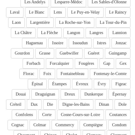
Les Andelys
Lesparre-Médoc
Les Sables-d'Olonne
Laval
Le Blanc
Lens
Le Puy-en-Velay
Le Raincy
Laon
Largentière
La Roche-sur-Yon
La Tour-du-Pin
La Châtre
La Flèche
Langon
Langres
Lannion
Haguenau
Issoire
Issoudun
Istres
Jonzac
Gourdon
Grasse
Guebwiller
Guéret
Guingamp
Forbach
Forcalquier
Fougères
Gap
Gex
Florac
Foix
Fontainebleau
Fontenay-le-Comte
Épinal
Étampes
Évreux
Évry
Figeac
Douai
Draguignan
Dreux
Dunkerque
Épernay
Créteil
Dax
Die
Digne-les-Bains
Dinan
Dole
Confolens
Corte
Cosne-Cours-sur-Loire
Coutances
Cognac
Colmar
Commercy
Compiègne
Condom