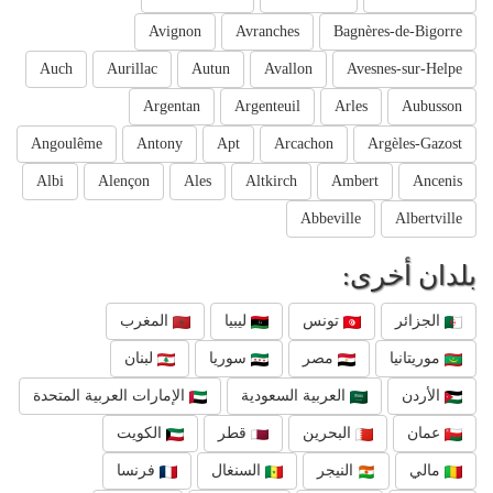
Avignon
Avranches
Bagnères-de-Bigorre
Auch
Aurillac
Autun
Avallon
Avesnes-sur-Helpe
Argentan
Argenteuil
Arles
Aubusson
Angoulême
Antony
Apt
Arcachon
Argèles-Gazost
Albi
Alençon
Ales
Altkirch
Ambert
Ancenis
Abbeville
Albertville
بلدان أخرى:
الجزائر
تونس
ليبيا
المغرب
موريتانيا
مصر
سوريا
لبنان
الأردن
العربية السعودية
الإمارات العربية المتحدة
عمان
البحرين
قطر
الكويت
مالي
النيجر
السنغال
فرنسا