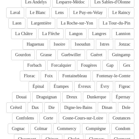
Les Andelys
Lesparre-Médoc
Les Sables-d'Olonne
Laval
Le Blanc
Lens
Le Puy-en-Velay
Le Raincy
Laon
Largentière
La Roche-sur-Yon
La Tour-du-Pin
La Châtre
La Flèche
Langon
Langres
Lannion
Haguenau
Issoire
Issoudun
Istres
Jonzac
Gourdon
Grasse
Guebwiller
Guéret
Guingamp
Forbach
Forcalquier
Fougères
Gap
Gex
Florac
Foix
Fontainebleau
Fontenay-le-Comte
Épinal
Étampes
Évreux
Évry
Figeac
Douai
Draguignan
Dreux
Dunkerque
Épernay
Créteil
Dax
Die
Digne-les-Bains
Dinan
Dole
Confolens
Corte
Cosne-Cours-sur-Loire
Coutances
Cognac
Colmar
Commercy
Compiègne
Condom