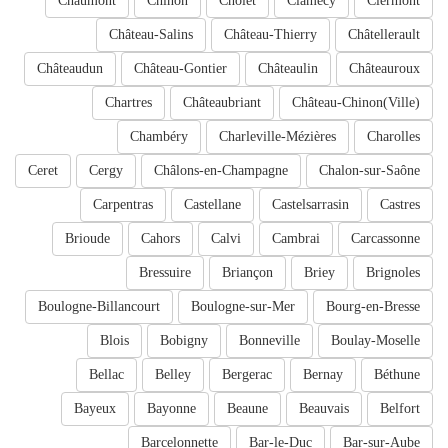
Chaumont
Chinon
Cholet
Clamecy
Clermont
Château-Salins
Château-Thierry
Châtellerault
Châteaudun
Château-Gontier
Châteaulin
Châteauroux
Chartres
Châteaubriant
Château-Chinon(Ville)
Chambéry
Charleville-Mézières
Charolles
Ceret
Cergy
Châlons-en-Champagne
Chalon-sur-Saône
Carpentras
Castellane
Castelsarrasin
Castres
Brioude
Cahors
Calvi
Cambrai
Carcassonne
Bressuire
Briançon
Briey
Brignoles
Boulogne-Billancourt
Boulogne-sur-Mer
Bourg-en-Bresse
Blois
Bobigny
Bonneville
Boulay-Moselle
Bellac
Belley
Bergerac
Bernay
Béthune
Bayeux
Bayonne
Beaune
Beauvais
Belfort
Barcelonnette
Bar-le-Duc
Bar-sur-Aube