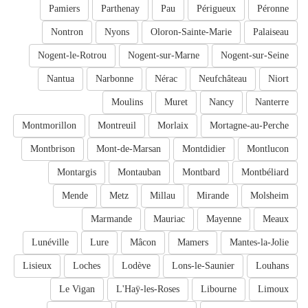
Pamiers
Parthenay
Pau
Périgueux
Péronne
Nontron
Nyons
Oloron-Sainte-Marie
Palaiseau
Nogent-le-Rotrou
Nogent-sur-Marne
Nogent-sur-Seine
Nantua
Narbonne
Nérac
Neufchâteau
Niort
Moulins
Muret
Nancy
Nanterre
Montmorillon
Montreuil
Morlaix
Mortagne-au-Perche
Montbrison
Mont-de-Marsan
Montdidier
Montlucon
Montargis
Montauban
Montbard
Montbéliard
Mende
Metz
Millau
Mirande
Molsheim
Marmande
Mauriac
Mayenne
Meaux
Lunéville
Lure
Mâcon
Mamers
Mantes-la-Jolie
Lisieux
Loches
Lodève
Lons-le-Saunier
Louhans
Le Vigan
L'Haÿ-les-Roses
Libourne
Limoux