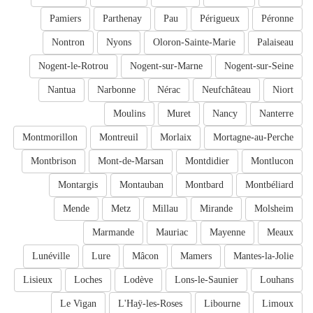
Pamiers
Parthenay
Pau
Périgueux
Péronne
Nontron
Nyons
Oloron-Sainte-Marie
Palaiseau
Nogent-le-Rotrou
Nogent-sur-Marne
Nogent-sur-Seine
Nantua
Narbonne
Nérac
Neufchâteau
Niort
Moulins
Muret
Nancy
Nanterre
Montmorillon
Montreuil
Morlaix
Mortagne-au-Perche
Montbrison
Mont-de-Marsan
Montdidier
Montlucon
Montargis
Montauban
Montbard
Montbéliard
Mende
Metz
Millau
Mirande
Molsheim
Marmande
Mauriac
Mayenne
Meaux
Lunéville
Lure
Mâcon
Mamers
Mantes-la-Jolie
Lisieux
Loches
Lodève
Lons-le-Saunier
Louhans
Le Vigan
L'Haÿ-les-Roses
Libourne
Limoux