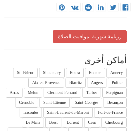
رزنامة شهرية لمواقيت الصلاة
أماكن أخرى
St.-Brieuc
Sinnamary
Roura
Roanne
Annecy
Aix-en-Provence
Biarritz
Angers
Poitier
Arras
Melun
Clermont-Ferrand
Tarbes
Perpignan
Grenoble
Saint-Etienne
Saint-Georges
Besançon
Iracoubo
Saint-Laurent-du-Maroni
Fort-de-France
Le Mans
Brest
Lorient
Caen
Cherbourg