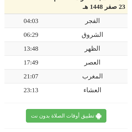
23 صفر 1448 هـ
الفجر
04:03
الشروق
06:29
الظهر
13:48
العصر
17:49
المغرب
21:07
العشاء
23:13
تطبيق أوقات الصلاة بدون نت