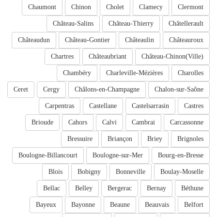
Chaumont
Chinon
Cholet
Clamecy
Clermont
Château-Salins
Château-Thierry
Châtellerault
Châteaudun
Château-Gontier
Châteaulin
Châteauroux
Chartres
Châteaubriant
Château-Chinon(Ville)
Chambéry
Charleville-Mézières
Charolles
Ceret
Cergy
Châlons-en-Champagne
Chalon-sur-Saône
Carpentras
Castellane
Castelsarrasin
Castres
Brioude
Cahors
Calvi
Cambrai
Carcassonne
Bressuire
Briançon
Briey
Brignoles
Boulogne-Billancourt
Boulogne-sur-Mer
Bourg-en-Bresse
Blois
Bobigny
Bonneville
Boulay-Moselle
Bellac
Belley
Bergerac
Bernay
Béthune
Bayeux
Bayonne
Beaune
Beauvais
Belfort