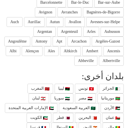
Barcelonnette
Bar-le-Duc
Bar-sur-Aube
Avignon
Avranches
Bagnères-de-Bigorre
Auch
Aurillac
Autun
Avallon
Avesnes-sur-Helpe
Argentan
Argenteuil
Arles
Aubusson
Angoulême
Antony
Apt
Arcachon
Argèles-Gazost
Albi
Alençon
Ales
Altkirch
Ambert
Ancenis
Abbeville
Albertville
بلدان أخرى:
الجزائر
تونس
ليبيا
المغرب
موريتانيا
مصر
سوريا
لبنان
الأردن
العربية السعودية
الإمارات العربية المتحدة
عمان
البحرين
قطر
الكويت
مالي
النيجر
السنغال
فرنسا