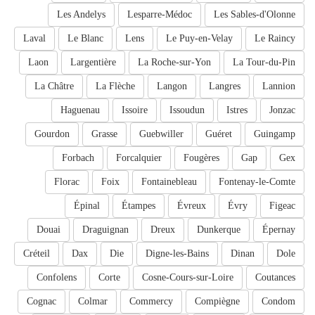
Les Andelys
Lesparre-Médoc
Les Sables-d'Olonne
Laval
Le Blanc
Lens
Le Puy-en-Velay
Le Raincy
Laon
Largentière
La Roche-sur-Yon
La Tour-du-Pin
La Châtre
La Flèche
Langon
Langres
Lannion
Haguenau
Issoire
Issoudun
Istres
Jonzac
Gourdon
Grasse
Guebwiller
Guéret
Guingamp
Forbach
Forcalquier
Fougères
Gap
Gex
Florac
Foix
Fontainebleau
Fontenay-le-Comte
Épinal
Étampes
Évreux
Évry
Figeac
Douai
Draguignan
Dreux
Dunkerque
Épernay
Créteil
Dax
Die
Digne-les-Bains
Dinan
Dole
Confolens
Corte
Cosne-Cours-sur-Loire
Coutances
Cognac
Colmar
Commercy
Compiègne
Condom