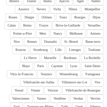
Béziers
Toulon
Bastia
Ajaccio
Agen
Nantes
Auxerre
Nevers
Vichy
Nîmes
Montpellier
Rouen
Dieppe
Orléans
Tours
Bourges
Dijon
Calais
Reims
Troyes
Brive-la-Gaillarde
Versailles
Pointe-a-Pitre
Metz
Nancy
Mulhouse
Amiens
Nice
Rennes
Dzaoudzi
St.-Benoit
Basse-terre
Kourou
Strasbourg
Lille
Limoges
Toulouse
Le Havre
Marseille
Bordeaux
La Rochelle
Blaye
Paris
Cayenne
Lyon
Saint-Denis
Vitry-le-Francois
Vouziers
Wissembourg
Yssingeaux
Villefranche-sur-Saône
Villeneuve-sur-Lot
Vire
Vesoul
Vienne
Vierzon
Villefranche-de-Rouergue
Valenciennes
Vannes
Vendôme
Verdun
Vervins
Toul
Tournon-sur-Rhône
Tulle
Ussel
Valence