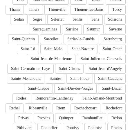
Thann
Thiers
Thionville
Thonon-les-Bains
Torcy
Sedan
Segré
Sélestat
Senlis
Sens
Soissons
Sarreguemines
Sartène
Saumur
Saverne
Saint-Quentin
Sarcelles
Sarlat-la-Canéda
Sarrebourg
Saint-Lô
Saint-Malo
Saint-Nazaire
Saint-Omer
Saint-Jean-de-Maurienne
Saint-Julien-en-Genevois
Saint-Germain-en-Laye
Saint-Girons
Saint-Jean-d'Angely
Sainte-Menehould
Saintes
Saint-Flour
Saint-Gaudens
Saint-Claude
Saint-Die-des-Vosges
Saint-Dizier
Rodez
Romorantin-Lanthenay
Saint-Amand-Montrond
Rethel
Ribeauville
Riom
Rochechouart
Rochefort
Privas
Provins
Quimper
Rambouillet
Redon
Pithiviers
Pontarlier
Pontivy
Pontoise
Prades