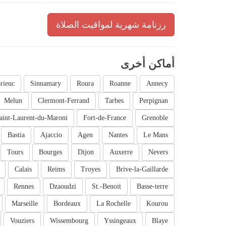
رزنامة شهرية لمواقيت الصلاة
أماكن أخرى
rieuc
Sinnamary
Roura
Roanne
Annecy
Melun
Clermont-Ferrand
Tarbes
Perpignan
aint-Laurent-du-Maroni
Fort-de-France
Grenoble
Bastia
Ajaccio
Agen
Nantes
Le Mans
Tours
Bourges
Dijon
Auxerre
Nevers
Calais
Reims
Troyes
Brive-la-Gaillarde
Rennes
Dzaoudzi
St.-Benoit
Basse-terre
Marseille
Bordeaux
La Rochelle
Kourou
Vouziers
Wissembourg
Yssingeaux
Blaye