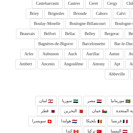
Castelsarrasin
Castres
Ceret
Cergy
Châ
Briey
Brignoles
Brioude
Cahors
Calvi
Boulay-Moselle
Boulogne-Billancourt
Boulogne-
Beauvais
Belfort
Bellac
Belley
Bergerac
Be
Bagnères-de-Bigorre
Barcelonnette
Bar-le-Duc
Arles
Aubusson
Auch
Aurillac
Autun
Av
Ambert
Ancenis
Angoulême
Antony
Apt
A
Abbeville
موريتانيا
مصر
سوريا
لبنان
ة المتحدة
عمان
البحرين
قطر
فرنسا
بلجيكا
هولندا
سويسرا
النمسا
تركيا
كندا