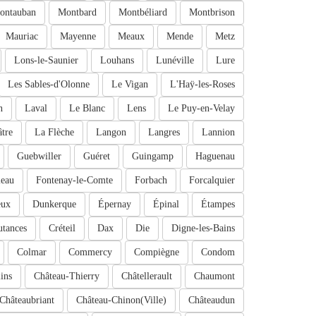
ontauban
Montbard
Montbéliard
Montbrison
Mauriac
Mayenne
Meaux
Mende
Metz
Lons-le-Saunier
Louhans
Lunéville
Lure
Les Sables-d'Olonne
Le Vigan
L'Haÿ-les-Roses
n
Laval
Le Blanc
Lens
Le Puy-en-Velay
tre
La Flèche
Langon
Langres
Lannion
Guebwiller
Guéret
Guingamp
Haguenau
leau
Fontenay-le-Comte
Forbach
Forcalquier
eux
Dunkerque
Épernay
Épinal
Étampes
tances
Créteil
Dax
Die
Digne-les-Bains
Colmar
Commercy
Compiègne
Condom
ins
Château-Thierry
Châtellerault
Chaumont
Châteaubriant
Château-Chinon(Ville)
Châteaudun