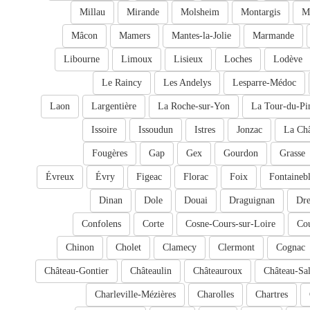
Millau
Mirande
Molsheim
Montargis
M
Mâcon
Mamers
Mantes-la-Jolie
Marmande
Libourne
Limoux
Lisieux
Loches
Lodève
Le Raincy
Les Andelys
Lesparre-Médoc
Laon
Largentière
La Roche-sur-Yon
La Tour-du-Pi
Issoire
Issoudun
Istres
Jonzac
La Châ
Fougères
Gap
Gex
Gourdon
Grasse
Évreux
Évry
Figeac
Florac
Foix
Fontaineb
Dinan
Dole
Douai
Draguignan
Dr
Confolens
Corte
Cosne-Cours-sur-Loire
Cou
Chinon
Cholet
Clamecy
Clermont
Cognac
Château-Gontier
Châteaulin
Châteauroux
Château-Sal
Charleville-Mézières
Charolles
Chartres