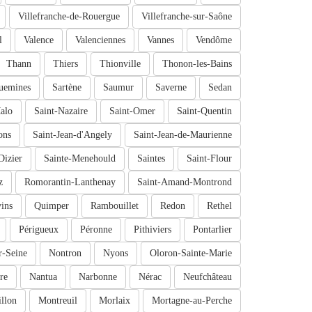
Villefranche-de-Rouergue
Villefranche-sur-Saône
l
Valence
Valenciennes
Vannes
Vendôme
Thann
Thiers
Thionville
Thonon-les-Bains
uemines
Sartène
Saumur
Saverne
Sedan
alo
Saint-Nazaire
Saint-Omer
Saint-Quentin
ons
Saint-Jean-d'Angely
Saint-Jean-de-Maurienne
Dizier
Sainte-Menehould
Saintes
Saint-Flour
z
Romorantin-Lanthenay
Saint-Amand-Montrond
ins
Quimper
Rambouillet
Redon
Rethel
Périgueux
Péronne
Pithiviers
Pontarlier
r-Seine
Nontron
Nyons
Oloron-Sainte-Marie
re
Nantua
Narbonne
Nérac
Neufchâteau
llon
Montreuil
Morlaix
Mortagne-au-Perche