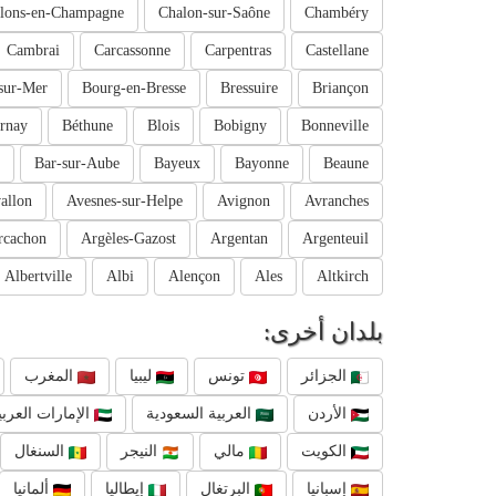
lons-en-Champagne
Chalon-sur-Saône
Chambéry
Cambrai
Carcassonne
Carpentras
Castellane
sur-Mer
Bourg-en-Bresse
Bressuire
Briançon
rnay
Béthune
Blois
Bobigny
Bonneville
Bar-sur-Aube
Bayeux
Bayonne
Beaune
allon
Avesnes-sur-Helpe
Avignon
Avranches
rcachon
Argèles-Gazost
Argentan
Argenteuil
Albertville
Albi
Alençon
Ales
Altkirch
بلدان أخرى:
الجزائر
تونس
ليبيا
المغرب
الأردن
العربية السعودية
الإمارات العربي
الكويت
مالي
النيجر
السنغال
إسبانيا
البرتغال
إيطاليا
ألمانيا