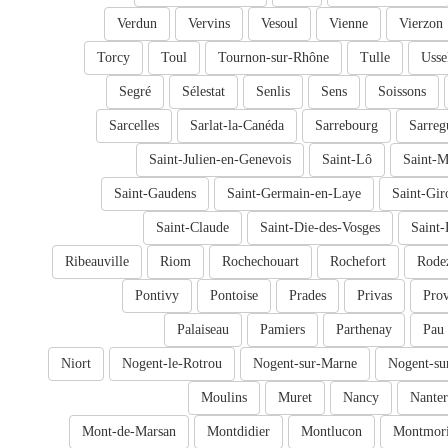
Verdun
Vervins
Vesoul
Vienne
Vierzon
Torcy
Toul
Tournon-sur-Rhône
Tulle
Usse
Segré
Sélestat
Senlis
Sens
Soissons
Sarcelles
Sarlat-la-Canéda
Sarrebourg
Sarreg
Saint-Julien-en-Genevois
Saint-Lô
Saint-M
Saint-Gaudens
Saint-Germain-en-Laye
Saint-Gir
Saint-Claude
Saint-Die-des-Vosges
Saint-
Ribeauville
Riom
Rochechouart
Rochefort
Rode
Pontivy
Pontoise
Prades
Privas
Prov
Palaiseau
Pamiers
Parthenay
Pau
Niort
Nogent-le-Rotrou
Nogent-sur-Marne
Nogent-su
Moulins
Muret
Nancy
Nanter
Mont-de-Marsan
Montdidier
Montlucon
Montmori