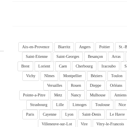
Aix-en-Provence
Biarritz
Angers
Poitier
St.-B
Saint-Etienne
Saint-Georges
Besançon
Arras
Brest
Lorient
Caen
Cherbourg
Iracoubo
S
Vichy
Nîmes
Montpellier
Béziers
Toulon
Versailles
Rouen
Dieppe
Orléans
Pointe-a-Pitre
Metz
Nancy
Mulhouse
Amiens
Strasbourg
Lille
Limoges
Toulouse
Nice
Paris
Cayenne
Lyon
Saint-Denis
Le Havre
Villeneuve-sur-Lot
Vire
Vitry-le-Francois