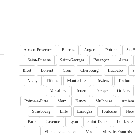
Aix-en-Provence
Biarritz
Angers
Poitier
St.-B
Saint-Etienne
Saint-Georges
Besançon
Arras
Brest
Lorient
Caen
Cherbourg
Iracoubo
S
Vichy
Nîmes
Montpellier
Béziers
Toulon
Versailles
Rouen
Dieppe
Orléans
Pointe-a-Pitre
Metz
Nancy
Mulhouse
Amiens
Strasbourg
Lille
Limoges
Toulouse
Nice
Paris
Cayenne
Lyon
Saint-Denis
Le Havre
Villeneuve-sur-Lot
Vire
Vitry-le-Francois