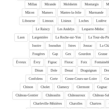
Millau
Mirande
Molsheim
Montargis
M
Mâcon
Mamers
Mantes-la-Jolie
Marmande
Libourne
Limoux
Lisieux
Loches
Lodève
Le Raincy
Les Andelys
Lesparre-Médoc
Laon
Largentière
La Roche-sur-Yon
La Tour-du-Pi
Issoire
Issoudun
Istres
Jonzac
La Châ
Fougères
Gap
Gex
Gourdon
Grasse
Évreux
Évry
Figeac
Florac
Foix
Fontaineb
Dinan
Dole
Douai
Draguignan
Dr
Confolens
Corte
Cosne-Cours-sur-Loire
Cou
Chinon
Cholet
Clamecy
Clermont
Cognac
Château-Gontier
Châteaulin
Châteauroux
Château-Sal
Charleville-Mézières
Charolles
Chartres