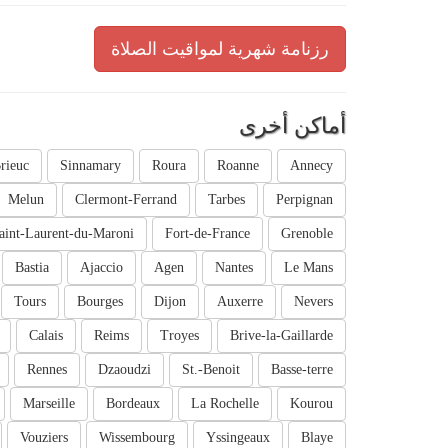
رزنامة شهرية لمواقيت الصلاة
أماكن أخرى
rieuc
Sinnamary
Roura
Roanne
Annecy
Melun
Clermont-Ferrand
Tarbes
Perpignan
aint-Laurent-du-Maroni
Fort-de-France
Grenoble
Bastia
Ajaccio
Agen
Nantes
Le Mans
Tours
Bourges
Dijon
Auxerre
Nevers
Calais
Reims
Troyes
Brive-la-Gaillarde
Rennes
Dzaoudzi
St.-Benoit
Basse-terre
Marseille
Bordeaux
La Rochelle
Kourou
Vouziers
Wissembourg
Yssingeaux
Blaye