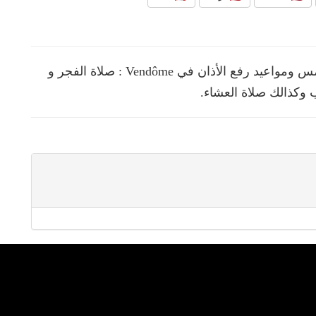
نقدم لك في هذه الصفحة مواقيت الصلوات الخمس ومواعيد رفع الأذان في Vendôme : صلاة الفجر و
 وكذالك صلاة العشاء.