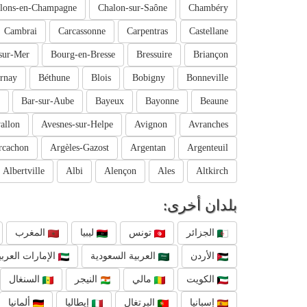
lons-en-Champagne
Chalon-sur-Saône
Chambéry
Cambrai
Carcassonne
Carpentras
Castellane
sur-Mer
Bourg-en-Bresse
Bressuire
Briançon
rnay
Béthune
Blois
Bobigny
Bonneville
Bar-sur-Aube
Bayeux
Bayonne
Beaune
allon
Avesnes-sur-Helpe
Avignon
Avranches
rcachon
Argèles-Gazost
Argentan
Argenteuil
Albertville
Albi
Alençon
Ales
Altkirch
بلدان أخرى:
الجزائر
تونس
ليبيا
المغرب
الأردن
العربية السعودية
الإمارات العربي
الكويت
مالي
النيجر
السنغال
إسبانيا
البرتغال
إيطاليا
ألمانيا