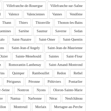
Villefranche-de-Rouergue
Villefranche-sur-Saône
l
Valence
Valenciennes
Vannes
Vendôme
Thann
Thiers
Thionville
Thonon-les-Bains
uemines
Sartène
Saumur
Saverne
Sedan
alo
Saint-Nazaire
Saint-Omer
Saint-Quentin
ons
Saint-Jean-d'Angely
Saint-Jean-de-Maurienne
Dizier
Sainte-Menehould
Saintes
Saint-Flour
z
Romorantin-Lanthenay
Saint-Amand-Montrond
ins
Quimper
Rambouillet
Redon
Rethel
Périgueux
Péronne
Pithiviers
Pontarlier
r-Seine
Nontron
Nyons
Oloron-Sainte-Marie
re
Nantua
Narbonne
Nérac
Neufchâteau
llon
Montreuil
Morlaix
Mortagne-au-Perche