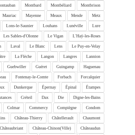
ontauban
Montbard
Montbéliard
Montbrison
Mauriac
Mayenne
Meaux
Mende
Metz
Lons-le-Saunier
Louhans
Lunéville
Lure
Les Sables-d'Olonne
Le Vigan
L'Haÿ-les-Roses
n
Laval
Le Blanc
Lens
Le Puy-en-Velay
tre
La Flèche
Langon
Langres
Lannion
Guebwiller
Guéret
Guingamp
Haguenau
leau
Fontenay-le-Comte
Forbach
Forcalquier
eux
Dunkerque
Épernay
Épinal
Étampes
tances
Créteil
Dax
Die
Digne-les-Bains
Colmar
Commercy
Compiègne
Condom
ins
Château-Thierry
Châtellerault
Chaumont
Châteaubriant
Château-Chinon(Ville)
Châteaudun