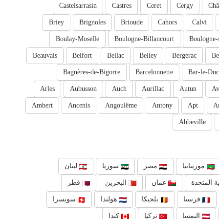
Castelsarrasin
Castres
Ceret
Cergy
Châ
Briey
Brignoles
Brioude
Cahors
Calvi
Boulay-Moselle
Boulogne-Billancourt
Boulogne-
Beauvais
Belfort
Bellac
Belley
Bergerac
Be
Bagnères-de-Bigorre
Barcelonnette
Bar-le-Duc
Arles
Aubusson
Auch
Aurillac
Autun
Av
Ambert
Ancenis
Angoulême
Antony
Apt
A
Abbeville
موريتانيا
مصر
سوريا
لبنان
ة المتحدة
عمان
البحرين
قطر
فرنسا
بلجيكا
هولندا
سويسرا
النمسا
تركيا
كندا