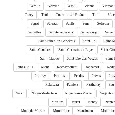
Verdun
Vervins
Vesoul
Vienne
Vierzon
Torcy
Toul
Tournon-sur-Rhône
Tulle
Usse
Segré
Sélestat
Senlis
Sens
Soissons
Sarcelles
Sarlat-la-Canéda
Sarrebourg
Sarreg
Saint-Julien-en-Genevois
Saint-Lô
Saint-M
Saint-Gaudens
Saint-Germain-en-Laye
Saint-Gir
Saint-Claude
Saint-Die-des-Vosges
Saint-
Ribeauville
Riom
Rochechouart
Rochefort
Rode
Pontivy
Pontoise
Prades
Privas
Prov
Palaiseau
Pamiers
Parthenay
Pau
Niort
Nogent-le-Rotrou
Nogent-sur-Marne
Nogent-su
Moulins
Muret
Nancy
Nanter
Mont-de-Marsan
Montdidier
Montlucon
Montmori