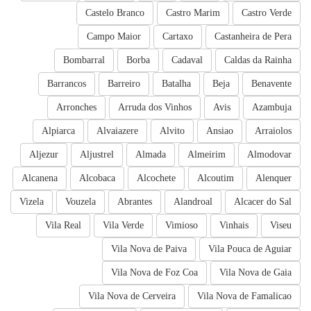
Castelo Branco
Castro Marim
Castro Verde
Campo Maior
Cartaxo
Castanheira de Pera
Bombarral
Borba
Cadaval
Caldas da Rainha
Barrancos
Barreiro
Batalha
Beja
Benavente
Arronches
Arruda dos Vinhos
Avis
Azambuja
Alpiarca
Alvaiazere
Alvito
Ansiao
Arraiolos
Aljezur
Aljustrel
Almada
Almeirim
Almodovar
Alcanena
Alcobaca
Alcochete
Alcoutim
Alenquer
Vizela
Vouzela
Abrantes
Alandroal
Alcacer do Sal
Vila Real
Vila Verde
Vimioso
Vinhais
Viseu
Vila Nova de Paiva
Vila Pouca de Aguiar
Vila Nova de Foz Coa
Vila Nova de Gaia
Vila Nova de Cerveira
Vila Nova de Famalicao