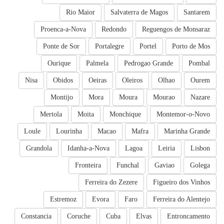
Rio Maior
Salvaterra de Magos
Santarem
Proenca-a-Nova
Redondo
Reguengos de Monsaraz
Ponte de Sor
Portalegre
Portel
Porto de Mos
Ourique
Palmela
Pedrogao Grande
Pombal
Nisa
Obidos
Oeiras
Oleiros
Olhao
Ourem
Montijo
Mora
Moura
Mourao
Nazare
Mertola
Moita
Monchique
Montemor-o-Novo
Loule
Lourinha
Macao
Mafra
Marinha Grande
Grandola
Idanha-a-Nova
Lagoa
Leiria
Lisbon
Fronteira
Funchal
Gaviao
Golega
Ferreira do Zezere
Figueiro dos Vinhos
Estremoz
Evora
Faro
Ferreira do Alentejo
Constancia
Coruche
Cuba
Elvas
Entroncamento