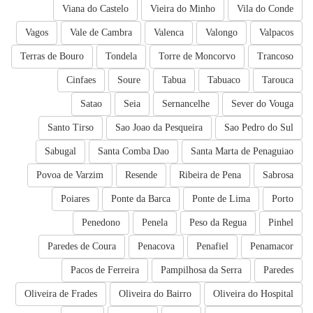
Viana do Castelo
Vieira do Minho
Vila do Conde
Vagos
Vale de Cambra
Valenca
Valongo
Valpacos
Terras de Bouro
Tondela
Torre de Moncorvo
Trancoso
Cinfaes
Soure
Tabua
Tabuaco
Tarouca
Satao
Seia
Sernancelhe
Sever do Vouga
Santo Tirso
Sao Joao da Pesqueira
Sao Pedro do Sul
Sabugal
Santa Comba Dao
Santa Marta de Penaguiao
Povoa de Varzim
Resende
Ribeira de Pena
Sabrosa
Poiares
Ponte da Barca
Ponte de Lima
Porto
Penedono
Penela
Peso da Regua
Pinhel
Paredes de Coura
Penacova
Penafiel
Penamacor
Pacos de Ferreira
Pampilhosa da Serra
Paredes
Oliveira de Frades
Oliveira do Bairro
Oliveira do Hospital