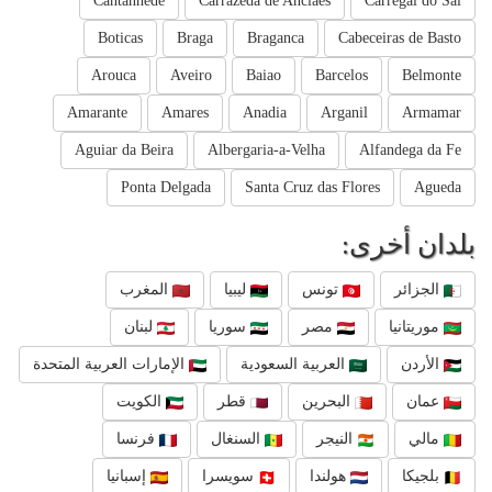
Cantanhede
Carrazeda de Anciaes
Carregal do Sal
Boticas
Braga
Braganca
Cabeceiras de Basto
Arouca
Aveiro
Baiao
Barcelos
Belmonte
Amarante
Amares
Anadia
Arganil
Armamar
Aguiar da Beira
Albergaria-a-Velha
Alfandega da Fe
Ponta Delgada
Santa Cruz das Flores
Agueda
بلدان أخرى:
الجزائر
تونس
ليبيا
المغرب
موريتانيا
مصر
سوريا
لبنان
الأردن
العربية السعودية
الإمارات العربية المتحدة
عمان
البحرين
قطر
الكويت
مالي
النيجر
السنغال
فرنسا
بلجيكا
هولندا
سويسرا
إسبانيا