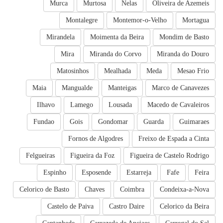
Murca
Murtosa
Nelas
Oliveira de Azemeis
Montalegre
Montemor-o-Velho
Mortagua
Mirandela
Moimenta da Beira
Mondim de Basto
Mira
Miranda do Corvo
Miranda do Douro
Matosinhos
Mealhada
Meda
Mesao Frio
Maia
Mangualde
Manteigas
Marco de Canavezes
Ilhavo
Lamego
Lousada
Macedo de Cavaleiros
Fundao
Gois
Gondomar
Guarda
Guimaraes
Fornos de Algodres
Freixo de Espada a Cinta
Felgueiras
Figueira da Foz
Figueira de Castelo Rodrigo
Espinho
Esposende
Estarreja
Fafe
Feira
Celorico de Basto
Chaves
Coimbra
Condeixa-a-Nova
Castelo de Paiva
Castro Daire
Celorico da Beira