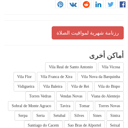
رزنامة شهرية لمواقيت الصلاة
أماكن أخرى
Vila Real de Santo Antonio
Vila Vicosa
Vila Flor
Vila Franca de Xira
Vila Nova da Barquinha
Vidigueira
Vila Baleira
Vila de Rei
Vila do Bispo
Torres Vedras
Vendas Novas
Viana do Alentejo
Sobral de Monte Agraco
Tavira
Tomar
Torres Novas
Serpa
Serta
Setubal
Silves
Sines
Sintra
Santiago do Cacem
Sao Bras de Alportel
Seixal