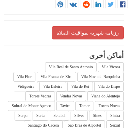
رزنامة شهرية لمواقيت الصلاة
أماكن أخرى
Vila Real de Santo Antonio
Vila Vicosa
Vila Flor
Vila Franca de Xira
Vila Nova da Barquinha
Vidigueira
Vila Baleira
Vila de Rei
Vila do Bispo
Torres Vedras
Vendas Novas
Viana do Alentejo
Sobral de Monte Agraco
Tavira
Tomar
Torres Novas
Serpa
Serta
Setubal
Silves
Sines
Sintra
Santiago do Cacem
Sao Bras de Alportel
Seixal