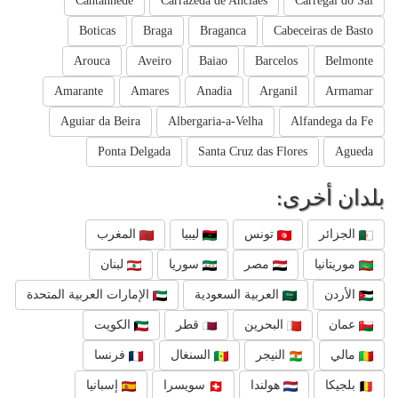
Cantanhede
Carrazeda de Anciaes
Carregal do Sal
Boticas
Braga
Braganca
Cabeceiras de Basto
Arouca
Aveiro
Baiao
Barcelos
Belmonte
Amarante
Amares
Anadia
Arganil
Armamar
Aguiar da Beira
Albergaria-a-Velha
Alfandega da Fe
Ponta Delgada
Santa Cruz das Flores
Agueda
بلدان أخرى:
الجزائر
تونس
ليبيا
المغرب
موريتانيا
مصر
سوريا
لبنان
الأردن
العربية السعودية
الإمارات العربية المتحدة
عمان
البحرين
قطر
الكويت
مالي
النيجر
السنغال
فرنسا
بلجيكا
هولندا
سويسرا
إسبانيا