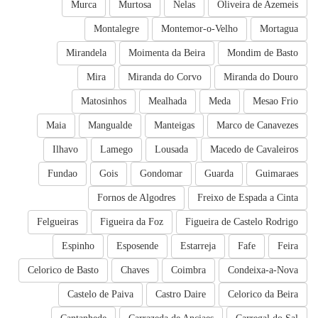
Murca
Murtosa
Nelas
Oliveira de Azemeis
Montalegre
Montemor-o-Velho
Mortagua
Mirandela
Moimenta da Beira
Mondim de Basto
Mira
Miranda do Corvo
Miranda do Douro
Matosinhos
Mealhada
Meda
Mesao Frio
Maia
Mangualde
Manteigas
Marco de Canavezes
Ilhavo
Lamego
Lousada
Macedo de Cavaleiros
Fundao
Gois
Gondomar
Guarda
Guimaraes
Fornos de Algodres
Freixo de Espada a Cinta
Felgueiras
Figueira da Foz
Figueira de Castelo Rodrigo
Espinho
Esposende
Estarreja
Fafe
Feira
Celorico de Basto
Chaves
Coimbra
Condeixa-a-Nova
Castelo de Paiva
Castro Daire
Celorico da Beira