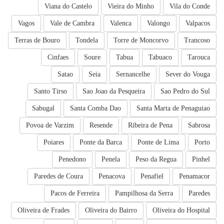
Viana do Castelo
Vieira do Minho
Vila do Conde
Vagos
Vale de Cambra
Valenca
Valongo
Valpacos
Terras de Bouro
Tondela
Torre de Moncorvo
Trancoso
Cinfaes
Soure
Tabua
Tabuaco
Tarouca
Satao
Seia
Sernancelhe
Sever do Vouga
Santo Tirso
Sao Joao da Pesqueira
Sao Pedro do Sul
Sabugal
Santa Comba Dao
Santa Marta de Penaguiao
Povoa de Varzim
Resende
Ribeira de Pena
Sabrosa
Poiares
Ponte da Barca
Ponte de Lima
Porto
Penedono
Penela
Peso da Regua
Pinhel
Paredes de Coura
Penacova
Penafiel
Penamacor
Pacos de Ferreira
Pampilhosa da Serra
Paredes
Oliveira de Frades
Oliveira do Bairro
Oliveira do Hospital