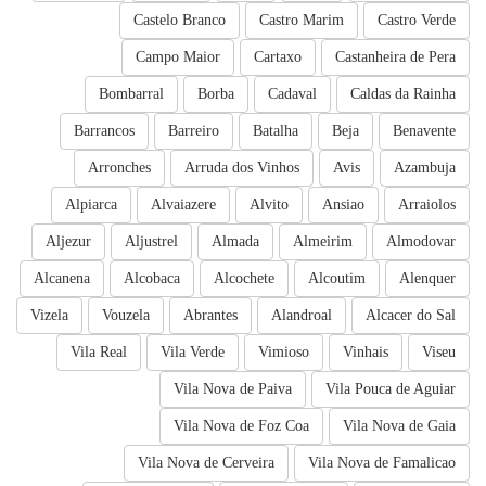
Castelo Branco
Castro Marim
Castro Verde
Campo Maior
Cartaxo
Castanheira de Pera
Bombarral
Borba
Cadaval
Caldas da Rainha
Barrancos
Barreiro
Batalha
Beja
Benavente
Arronches
Arruda dos Vinhos
Avis
Azambuja
Alpiarca
Alvaiazere
Alvito
Ansiao
Arraiolos
Aljezur
Aljustrel
Almada
Almeirim
Almodovar
Alcanena
Alcobaca
Alcochete
Alcoutim
Alenquer
Vizela
Vouzela
Abrantes
Alandroal
Alcacer do Sal
Vila Real
Vila Verde
Vimioso
Vinhais
Viseu
Vila Nova de Paiva
Vila Pouca de Aguiar
Vila Nova de Foz Coa
Vila Nova de Gaia
Vila Nova de Cerveira
Vila Nova de Famalicao