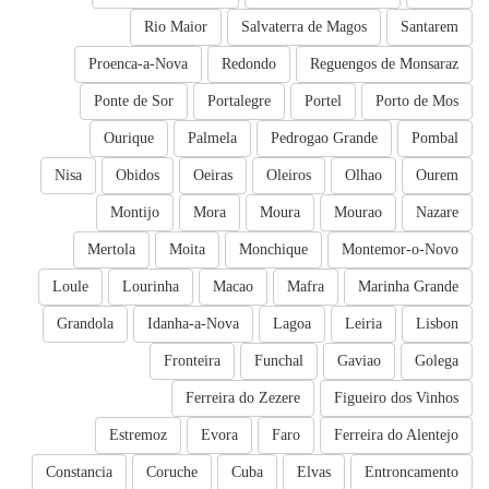
Rio Maior
Salvaterra de Magos
Santarem
Proenca-a-Nova
Redondo
Reguengos de Monsaraz
Ponte de Sor
Portalegre
Portel
Porto de Mos
Ourique
Palmela
Pedrogao Grande
Pombal
Nisa
Obidos
Oeiras
Oleiros
Olhao
Ourem
Montijo
Mora
Moura
Mourao
Nazare
Mertola
Moita
Monchique
Montemor-o-Novo
Loule
Lourinha
Macao
Mafra
Marinha Grande
Grandola
Idanha-a-Nova
Lagoa
Leiria
Lisbon
Fronteira
Funchal
Gaviao
Golega
Ferreira do Zezere
Figueiro dos Vinhos
Estremoz
Evora
Faro
Ferreira do Alentejo
Constancia
Coruche
Cuba
Elvas
Entroncamento