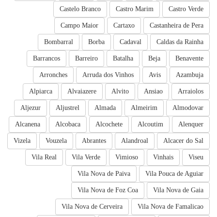
Castelo Branco
Castro Marim
Castro Verde
Campo Maior
Cartaxo
Castanheira de Pera
Bombarral
Borba
Cadaval
Caldas da Rainha
Barrancos
Barreiro
Batalha
Beja
Benavente
Arronches
Arruda dos Vinhos
Avis
Azambuja
Alpiarca
Alvaiazere
Alvito
Ansiao
Arraiolos
Aljezur
Aljustrel
Almada
Almeirim
Almodovar
Alcanena
Alcobaca
Alcochete
Alcoutim
Alenquer
Vizela
Vouzela
Abrantes
Alandroal
Alcacer do Sal
Vila Real
Vila Verde
Vimioso
Vinhais
Viseu
Vila Nova de Paiva
Vila Pouca de Aguiar
Vila Nova de Foz Coa
Vila Nova de Gaia
Vila Nova de Cerveira
Vila Nova de Famalicao