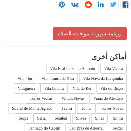
رزنامة شهرية لمواقيت الصلاة
أماكن أخرى
Vila Real de Santo Antonio
Vila Vicosa
Vila Flor
Vila Franca de Xira
Vila Nova da Barquinha
Vidigueira
Vila Baleira
Vila de Rei
Vila do Bispo
Torres Vedras
Vendas Novas
Viana do Alentejo
Sobral de Monte Agraco
Tavira
Tomar
Torres Novas
Serpa
Serta
Setubal
Silves
Sines
Sintra
Santiago do Cacem
Sao Bras de Alportel
Seixal