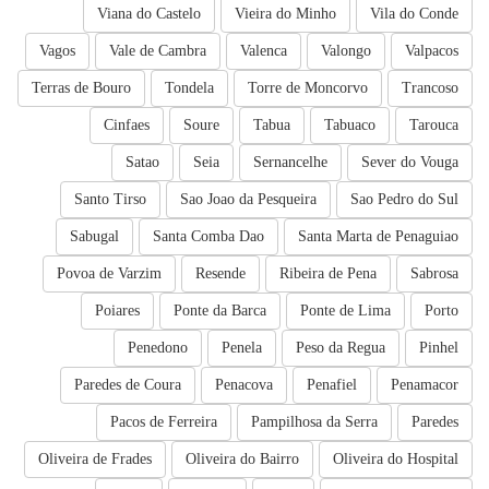
Viana do Castelo
Vieira do Minho
Vila do Conde
Vagos
Vale de Cambra
Valenca
Valongo
Valpacos
Terras de Bouro
Tondela
Torre de Moncorvo
Trancoso
Cinfaes
Soure
Tabua
Tabuaco
Tarouca
Satao
Seia
Sernancelhe
Sever do Vouga
Santo Tirso
Sao Joao da Pesqueira
Sao Pedro do Sul
Sabugal
Santa Comba Dao
Santa Marta de Penaguiao
Povoa de Varzim
Resende
Ribeira de Pena
Sabrosa
Poiares
Ponte da Barca
Ponte de Lima
Porto
Penedono
Penela
Peso da Regua
Pinhel
Paredes de Coura
Penacova
Penafiel
Penamacor
Pacos de Ferreira
Pampilhosa da Serra
Paredes
Oliveira de Frades
Oliveira do Bairro
Oliveira do Hospital