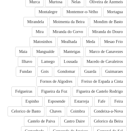
Murca
Murtosa
Nelas
Oliveira de Azemeis
Montalegre
Montemor-o-Velho
Mortagua
Mirandela
Moimenta da Beira
Mondim de Basto
Mira
Miranda do Corvo
Miranda do Douro
Matosinhos
Mealhada
Meda
Mesao Frio
Maia
Mangualde
Manteigas
Marco de Canavezes
Ilhavo
Lamego
Lousada
Macedo de Cavaleiros
Fundao
Gois
Gondomar
Guarda
Guimaraes
Fornos de Algodres
Freixo de Espada a Cinta
Felgueiras
Figueira da Foz
Figueira de Castelo Rodrigo
Espinho
Esposende
Estarreja
Fafe
Feira
Celorico de Basto
Chaves
Coimbra
Condeixa-a-Nova
Castelo de Paiva
Castro Daire
Celorico da Beira