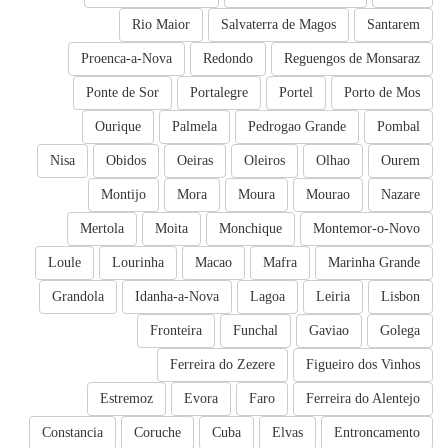
Rio Maior
Salvaterra de Magos
Santarem
Proenca-a-Nova
Redondo
Reguengos de Monsaraz
Ponte de Sor
Portalegre
Portel
Porto de Mos
Ourique
Palmela
Pedrogao Grande
Pombal
Nisa
Obidos
Oeiras
Oleiros
Olhao
Ourem
Montijo
Mora
Moura
Mourao
Nazare
Mertola
Moita
Monchique
Montemor-o-Novo
Loule
Lourinha
Macao
Mafra
Marinha Grande
Grandola
Idanha-a-Nova
Lagoa
Leiria
Lisbon
Fronteira
Funchal
Gaviao
Golega
Ferreira do Zezere
Figueiro dos Vinhos
Estremoz
Evora
Faro
Ferreira do Alentejo
Constancia
Coruche
Cuba
Elvas
Entroncamento