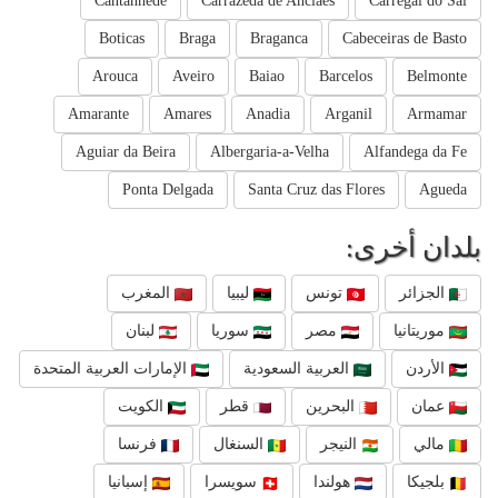
Cantanhede
Carrazeda de Anciaes
Carregal do Sal
Boticas
Braga
Braganca
Cabeceiras de Basto
Arouca
Aveiro
Baiao
Barcelos
Belmonte
Amarante
Amares
Anadia
Arganil
Armamar
Aguiar da Beira
Albergaria-a-Velha
Alfandega da Fe
Ponta Delgada
Santa Cruz das Flores
Agueda
بلدان أخرى:
الجزائر
تونس
ليبيا
المغرب
موريتانيا
مصر
سوريا
لبنان
الأردن
العربية السعودية
الإمارات العربية المتحدة
عمان
البحرين
قطر
الكويت
مالي
النيجر
السنغال
فرنسا
بلجيكا
هولندا
سويسرا
إسبانيا