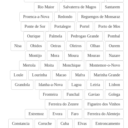
Rio Maior
Salvaterra de Magos
Santarem
Proenca-a-Nova
Redondo
Reguengos de Monsaraz
Ponte de Sor
Portalegre
Portel
Porto de Mos
Ourique
Palmela
Pedrogao Grande
Pombal
Nisa
Obidos
Oeiras
Oleiros
Olhao
Ourem
Montijo
Mora
Moura
Mourao
Nazare
Mertola
Moita
Monchique
Montemor-o-Novo
Loule
Lourinha
Macao
Mafra
Marinha Grande
Grandola
Idanha-a-Nova
Lagoa
Leiria
Lisbon
Fronteira
Funchal
Gaviao
Golega
Ferreira do Zezere
Figueiro dos Vinhos
Estremoz
Evora
Faro
Ferreira do Alentejo
Constancia
Coruche
Cuba
Elvas
Entroncamento