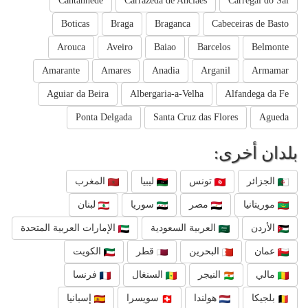
Cantanhede
Carrazeda de Anciaes
Carregal do Sal
Boticas
Braga
Braganca
Cabeceiras de Basto
Arouca
Aveiro
Baiao
Barcelos
Belmonte
Amarante
Amares
Anadia
Arganil
Armamar
Aguiar da Beira
Albergaria-a-Velha
Alfandega da Fe
Ponta Delgada
Santa Cruz das Flores
Agueda
بلدان أخرى:
الجزائر
تونس
ليبيا
المغرب
موريتانيا
مصر
سوريا
لبنان
الأردن
العربية السعودية
الإمارات العربية المتحدة
عمان
البحرين
قطر
الكويت
مالي
النيجر
السنغال
فرنسا
بلجيكا
هولندا
سويسرا
إسبانيا