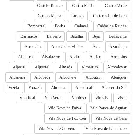
Castelo Branco
Castro Marim
Castro Verde
Campo Maior
Cartaxo
Castanheira de Pera
Bombarral
Borba
Cadaval
Caldas da Rainha
Barrancos
Barreiro
Batalha
Beja
Benavente
Arronches
Arruda dos Vinhos
Avis
Azambuja
Alpiarca
Alvaiazere
Alvito
Ansiao
Arraiolos
Aljezur
Aljustrel
Almada
Almeirim
Almodovar
Alcanena
Alcobaca
Alcochete
Alcoutim
Alenquer
Vizela
Vouzela
Abrantes
Alandroal
Alcacer do Sal
Vila Real
Vila Verde
Vimioso
Vinhais
Viseu
Vila Nova de Paiva
Vila Pouca de Aguiar
Vila Nova de Foz Coa
Vila Nova de Gaia
Vila Nova de Cerveira
Vila Nova de Famalicao