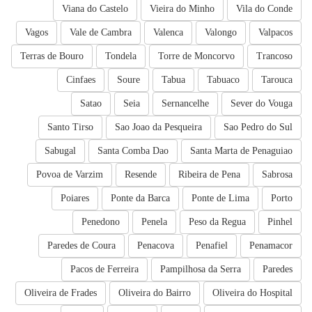
Viana do Castelo
Vieira do Minho
Vila do Conde
Vagos
Vale de Cambra
Valenca
Valongo
Valpacos
Terras de Bouro
Tondela
Torre de Moncorvo
Trancoso
Cinfaes
Soure
Tabua
Tabuaco
Tarouca
Satao
Seia
Sernancelhe
Sever do Vouga
Santo Tirso
Sao Joao da Pesqueira
Sao Pedro do Sul
Sabugal
Santa Comba Dao
Santa Marta de Penaguiao
Povoa de Varzim
Resende
Ribeira de Pena
Sabrosa
Poiares
Ponte da Barca
Ponte de Lima
Porto
Penedono
Penela
Peso da Regua
Pinhel
Paredes de Coura
Penacova
Penafiel
Penamacor
Pacos de Ferreira
Pampilhosa da Serra
Paredes
Oliveira de Frades
Oliveira do Bairro
Oliveira do Hospital