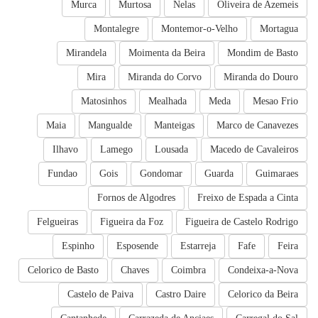
Murca
Murtosa
Nelas
Oliveira de Azemeis
Montalegre
Montemor-o-Velho
Mortagua
Mirandela
Moimenta da Beira
Mondim de Basto
Mira
Miranda do Corvo
Miranda do Douro
Matosinhos
Mealhada
Meda
Mesao Frio
Maia
Mangualde
Manteigas
Marco de Canavezes
Ilhavo
Lamego
Lousada
Macedo de Cavaleiros
Fundao
Gois
Gondomar
Guarda
Guimaraes
Fornos de Algodres
Freixo de Espada a Cinta
Felgueiras
Figueira da Foz
Figueira de Castelo Rodrigo
Espinho
Esposende
Estarreja
Fafe
Feira
Celorico de Basto
Chaves
Coimbra
Condeixa-a-Nova
Castelo de Paiva
Castro Daire
Celorico da Beira