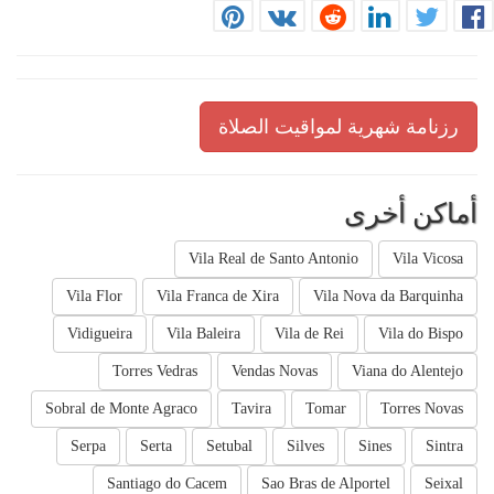
رزنامة شهرية لمواقيت الصلاة
أماكن أخرى
Vila Real de Santo Antonio
Vila Vicosa
Vila Flor
Vila Franca de Xira
Vila Nova da Barquinha
Vidigueira
Vila Baleira
Vila de Rei
Vila do Bispo
Torres Vedras
Vendas Novas
Viana do Alentejo
Sobral de Monte Agraco
Tavira
Tomar
Torres Novas
Serpa
Serta
Setubal
Silves
Sines
Sintra
Santiago do Cacem
Sao Bras de Alportel
Seixal