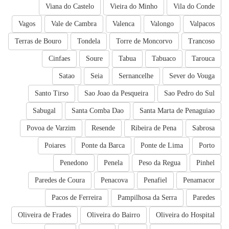
Viana do Castelo
Vieira do Minho
Vila do Conde
Vagos
Vale de Cambra
Valenca
Valongo
Valpacos
Terras de Bouro
Tondela
Torre de Moncorvo
Trancoso
Cinfaes
Soure
Tabua
Tabuaco
Tarouca
Satao
Seia
Sernancelhe
Sever do Vouga
Santo Tirso
Sao Joao da Pesqueira
Sao Pedro do Sul
Sabugal
Santa Comba Dao
Santa Marta de Penaguiao
Povoa de Varzim
Resende
Ribeira de Pena
Sabrosa
Poiares
Ponte da Barca
Ponte de Lima
Porto
Penedono
Penela
Peso da Regua
Pinhel
Paredes de Coura
Penacova
Penafiel
Penamacor
Pacos de Ferreira
Pampilhosa da Serra
Paredes
Oliveira de Frades
Oliveira do Bairro
Oliveira do Hospital