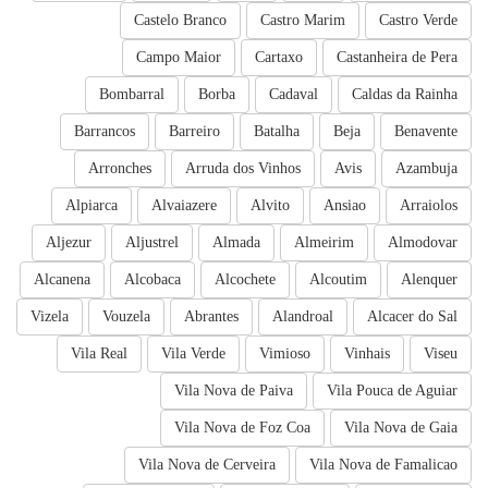
Castelo Branco
Castro Marim
Castro Verde
Campo Maior
Cartaxo
Castanheira de Pera
Bombarral
Borba
Cadaval
Caldas da Rainha
Barrancos
Barreiro
Batalha
Beja
Benavente
Arronches
Arruda dos Vinhos
Avis
Azambuja
Alpiarca
Alvaiazere
Alvito
Ansiao
Arraiolos
Aljezur
Aljustrel
Almada
Almeirim
Almodovar
Alcanena
Alcobaca
Alcochete
Alcoutim
Alenquer
Vizela
Vouzela
Abrantes
Alandroal
Alcacer do Sal
Vila Real
Vila Verde
Vimioso
Vinhais
Viseu
Vila Nova de Paiva
Vila Pouca de Aguiar
Vila Nova de Foz Coa
Vila Nova de Gaia
Vila Nova de Cerveira
Vila Nova de Famalicao