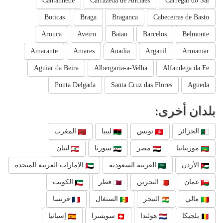
Cantanhede
Carrazeda de Anciaes
Carregal do Sal
Boticas
Braga
Braganca
Cabeceiras de Basto
Arouca
Aveiro
Baiao
Barcelos
Belmonte
Amarante
Amares
Anadia
Arganil
Armamar
Aguiar da Beira
Albergaria-a-Velha
Alfandega da Fe
Ponta Delgada
Santa Cruz das Flores
Agueda
بلدان أخرى:
الجزائر
تونس
ليبيا
المغرب
موريتانيا
مصر
سوريا
لبنان
الأردن
العربية السعودية
الإمارات العربية المتحدة
عمان
البحرين
قطر
الكويت
مالي
النيجر
السنغال
فرنسا
بلجيكا
هولندا
سويسرا
إسبانيا