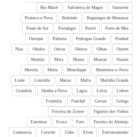
Rio Maior
Salvaterra de Magos
Santarem
Proenca-a-Nova
Redondo
Reguengos de Monsaraz
Ponte de Sor
Portalegre
Portel
Porto de Mos
Ourique
Palmela
Pedrogao Grande
Pombal
Nisa
Obidos
Oeiras
Oleiros
Olhao
Ourem
Montijo
Mora
Moura
Mourao
Nazare
Mertola
Moita
Monchique
Montemor-o-Novo
Loule
Lourinha
Macao
Mafra
Marinha Grande
Grandola
Idanha-a-Nova
Lagoa
Leiria
Lisbon
Fronteira
Funchal
Gaviao
Golega
Ferreira do Zezere
Figueiro dos Vinhos
Estremoz
Evora
Faro
Ferreira do Alentejo
Constancia
Coruche
Cuba
Elvas
Entroncamento