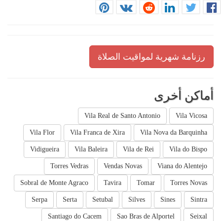
رزنامة شهرية لمواقيت الصلاة
أماكن أخرى
Vila Real de Santo Antonio
Vila Vicosa
Vila Flor
Vila Franca de Xira
Vila Nova da Barquinha
Vidigueira
Vila Baleira
Vila de Rei
Vila do Bispo
Torres Vedras
Vendas Novas
Viana do Alentejo
Sobral de Monte Agraco
Tavira
Tomar
Torres Novas
Serpa
Serta
Setubal
Silves
Sines
Sintra
Santiago do Cacem
Sao Bras de Alportel
Seixal