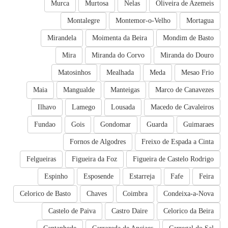
Murca
Murtosa
Nelas
Oliveira de Azemeis
Montalegre
Montemor-o-Velho
Mortagua
Mirandela
Moimenta da Beira
Mondim de Basto
Mira
Miranda do Corvo
Miranda do Douro
Matosinhos
Mealhada
Meda
Mesao Frio
Maia
Mangualde
Manteigas
Marco de Canavezes
Ilhavo
Lamego
Lousada
Macedo de Cavaleiros
Fundao
Gois
Gondomar
Guarda
Guimaraes
Fornos de Algodres
Freixo de Espada a Cinta
Felgueiras
Figueira da Foz
Figueira de Castelo Rodrigo
Espinho
Esposende
Estarreja
Fafe
Feira
Celorico de Basto
Chaves
Coimbra
Condeixa-a-Nova
Castelo de Paiva
Castro Daire
Celorico da Beira