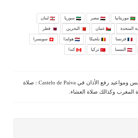
موريتانيا
مصر
سوريا
لبنان
ة المتحدة
عمان
البحرين
قطر
فرنسا
بلجيكا
هولندا
سويسرا
النمسا
تركيا
كندا
نقدم لك في هذه الصفحة مواقيت الصلوات الخمس ومواعيد رفع الأذان في Castelo de Paiva : صلاة
ة المغرب وكذالك صلاة العشاء.