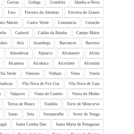
Gaviao
Golega
Grandola
Idanha-a-Nova
Faro
Ferreira do Alentejo
Ferreira do Zezere
stro Marim
Castro Verde
Constancia
Coruche
rba
Cadaval
Caldas da Rainha
Campo Maior
nhos
Avis
Azambuja
Barrancos
Barreiro
m
Almodovar
Alpiarca
Alvaiazere
Alvito
Alcanena
Alcobaca
Alcochete
Alcoutim
Vila Verde
Vimioso
Vinhais
Viseu
Vizela
malicao
Vila Nova de Foz Coa
Vila Nova de Gaia
o
Valpacos
Viana do Castelo
Vieira do Minho
Terras de Bouro
Tondela
Torre de Moncorvo
Satao
Seia
Sernancelhe
Sever do Vouga
ugal
Santa Comba Dao
Santa Marta de Penaguiao