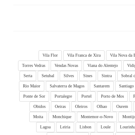
Vila Flor
Vila Franca de Xira
Vila Nova da 
Torres Vedras
Vendas Novas
Viana do Alentejo
Vidi
Serta
Setubal
Silves
Sines
Sintra
Sobral 
Rio Maior
Salvaterra de Magos
Santarem
Santiago
Ponte de Sor
Portalegre
Portel
Porto de Mos
Obidos
Oeiras
Oleiros
Olhao
Ourem
Moita
Monchique
Montemor-o-Novo
Montij
Lagoa
Leiria
Lisbon
Loule
Lourinh