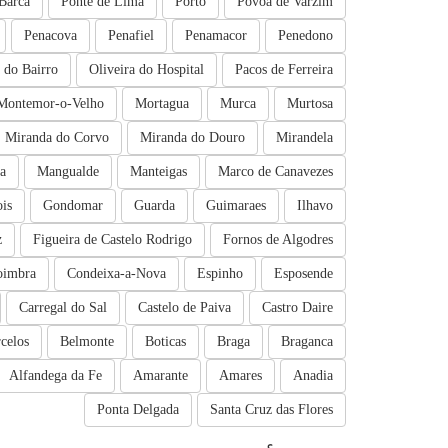
Barca
Ponte de Lima
Porto
Povoa de Varzim
Penacova
Penafiel
Penamacor
Penedono
a do Bairro
Oliveira do Hospital
Pacos de Ferreira
Montemor-o-Velho
Mortagua
Murca
Murtosa
Miranda do Corvo
Miranda do Douro
Mirandela
a
Mangualde
Manteigas
Marco de Canavezes
is
Gondomar
Guarda
Guimaraes
Ilhavo
z
Figueira de Castelo Rodrigo
Fornos de Algodres
oimbra
Condeixa-a-Nova
Espinho
Esposende
Carregal do Sal
Castelo de Paiva
Castro Daire
celos
Belmonte
Boticas
Braga
Braganca
Alfandega da Fe
Amarante
Amares
Anadia
Ponta Delgada
Santa Cruz das Flores