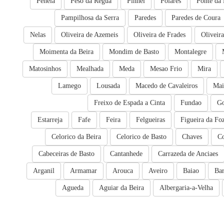
Penela
Peso da Regua
Pinhel
Poiares
Ponte da 
Pampilhosa da Serra
Paredes
Paredes de Coura
Nelas
Oliveira de Azemeis
Oliveira de Frades
Oliveir
Moimenta da Beira
Mondim de Basto
Montalegre
Matosinhos
Mealhada
Meda
Mesao Frio
Mira
Lamego
Lousada
Macedo de Cavaleiros
Mai
Freixo de Espada a Cinta
Fundao
Go
Estarreja
Fafe
Feira
Felgueiras
Figueira da Fo
Celorico da Beira
Celorico de Basto
Chaves
C
Cabeceiras de Basto
Cantanhede
Carrazeda de Anciaes
Arganil
Armamar
Arouca
Aveiro
Baiao
Bar
Agueda
Aguiar da Beira
Albergaria-a-Velha