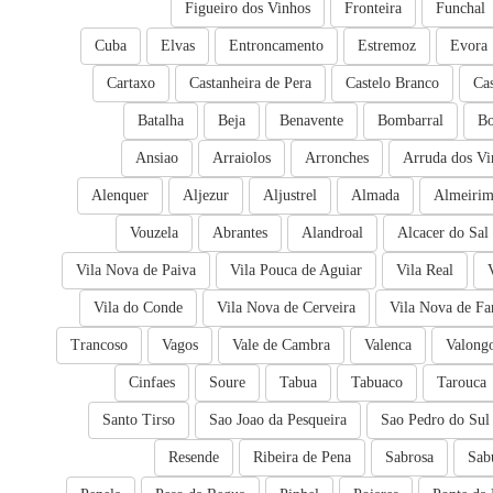
Figueiro dos Vinhos
Fronteira
Funchal
Cuba
Elvas
Entroncamento
Estremoz
Evora
Cartaxo
Castanheira de Pera
Castelo Branco
Ca
Batalha
Beja
Benavente
Bombarral
Bo
Ansiao
Arraiolos
Arronches
Arruda dos Vi
Alenquer
Aljezur
Aljustrel
Almada
Almeiri
Vouzela
Abrantes
Alandroal
Alcacer do Sal
Vila Nova de Paiva
Vila Pouca de Aguiar
Vila Real
Vila do Conde
Vila Nova de Cerveira
Vila Nova de Fa
Trancoso
Vagos
Vale de Cambra
Valenca
Valong
Cinfaes
Soure
Tabua
Tabuaco
Tarouca
Santo Tirso
Sao Joao da Pesqueira
Sao Pedro do Sul
Resende
Ribeira de Pena
Sabrosa
Sab