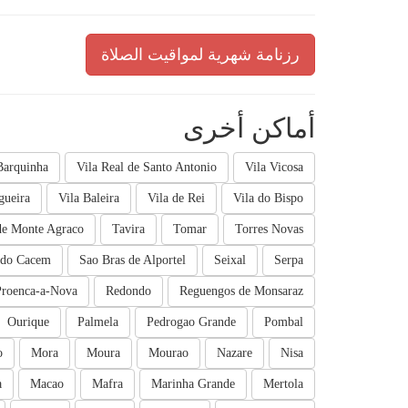
رزنامة شهرية لمواقيت الصلاة
أماكن أخرى
Barquinha
Vila Real de Santo Antonio
Vila Vicosa
gueira
Vila Baleira
Vila de Rei
Vila do Bispo
de Monte Agraco
Tavira
Tomar
Torres Novas
 do Cacem
Sao Bras de Alportel
Seixal
Serpa
Proenca-a-Nova
Redondo
Reguengos de Monsaraz
Ourique
Palmela
Pedrogao Grande
Pombal
o
Mora
Moura
Mourao
Nazare
Nisa
a
Macao
Mafra
Marinha Grande
Mertola