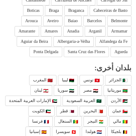
Cantanhede
Carrazeda de Anciaes
Carregal do Sal
Boticas
Braga
Braganca
Cabeceiras de Basto
Arouca
Aveiro
Baiao
Barcelos
Belmonte
Amarante
Amares
Anadia
Arganil
Armamar
Aguiar da Beira
Albergaria-a-Velha
Alfandega da Fe
Ponta Delgada
Santa Cruz das Flores
Agueda
بلدان أخرى:
الجزائر
تونس
ليبيا
المغرب
موريتانيا
مصر
سوريا
لبنان
الأردن
العربية السعودية
الإمارات العربية المتحدة
عمان
البحرين
قطر
الكويت
مالي
النيجر
السنغال
فرنسا
بلجيكا
هولندا
سويسرا
إسبانيا