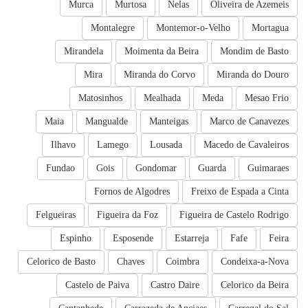
Murca
Murtosa
Nelas
Oliveira de Azemeis
Montalegre
Montemor-o-Velho
Mortagua
Mirandela
Moimenta da Beira
Mondim de Basto
Mira
Miranda do Corvo
Miranda do Douro
Matosinhos
Mealhada
Meda
Mesao Frio
Maia
Mangualde
Manteigas
Marco de Canavezes
Ilhavo
Lamego
Lousada
Macedo de Cavaleiros
Fundao
Gois
Gondomar
Guarda
Guimaraes
Fornos de Algodres
Freixo de Espada a Cinta
Felgueiras
Figueira da Foz
Figueira de Castelo Rodrigo
Espinho
Esposende
Estarreja
Fafe
Feira
Celorico de Basto
Chaves
Coimbra
Condeixa-a-Nova
Castelo de Paiva
Castro Daire
Celorico da Beira