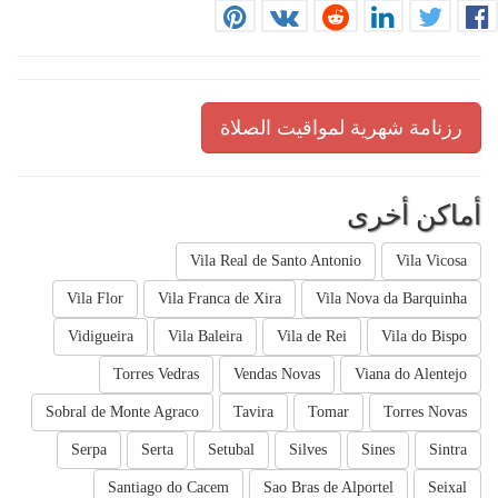
رزنامة شهرية لمواقيت الصلاة
أماكن أخرى
Vila Real de Santo Antonio
Vila Vicosa
Vila Flor
Vila Franca de Xira
Vila Nova da Barquinha
Vidigueira
Vila Baleira
Vila de Rei
Vila do Bispo
Torres Vedras
Vendas Novas
Viana do Alentejo
Sobral de Monte Agraco
Tavira
Tomar
Torres Novas
Serpa
Serta
Setubal
Silves
Sines
Sintra
Santiago do Cacem
Sao Bras de Alportel
Seixal