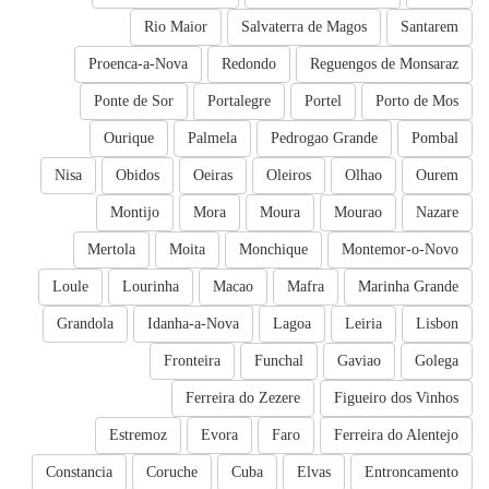
Rio Maior
Salvaterra de Magos
Santarem
Proenca-a-Nova
Redondo
Reguengos de Monsaraz
Ponte de Sor
Portalegre
Portel
Porto de Mos
Ourique
Palmela
Pedrogao Grande
Pombal
Nisa
Obidos
Oeiras
Oleiros
Olhao
Ourem
Montijo
Mora
Moura
Mourao
Nazare
Mertola
Moita
Monchique
Montemor-o-Novo
Loule
Lourinha
Macao
Mafra
Marinha Grande
Grandola
Idanha-a-Nova
Lagoa
Leiria
Lisbon
Fronteira
Funchal
Gaviao
Golega
Ferreira do Zezere
Figueiro dos Vinhos
Estremoz
Evora
Faro
Ferreira do Alentejo
Constancia
Coruche
Cuba
Elvas
Entroncamento