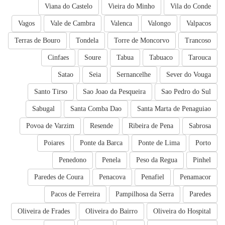
Viana do Castelo
Vieira do Minho
Vila do Conde
Vagos
Vale de Cambra
Valenca
Valongo
Valpacos
Terras de Bouro
Tondela
Torre de Moncorvo
Trancoso
Cinfaes
Soure
Tabua
Tabuaco
Tarouca
Satao
Seia
Sernancelhe
Sever do Vouga
Santo Tirso
Sao Joao da Pesqueira
Sao Pedro do Sul
Sabugal
Santa Comba Dao
Santa Marta de Penaguiao
Povoa de Varzim
Resende
Ribeira de Pena
Sabrosa
Poiares
Ponte da Barca
Ponte de Lima
Porto
Penedono
Penela
Peso da Regua
Pinhel
Paredes de Coura
Penacova
Penafiel
Penamacor
Pacos de Ferreira
Pampilhosa da Serra
Paredes
Oliveira de Frades
Oliveira do Bairro
Oliveira do Hospital