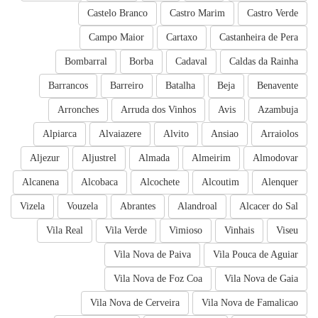
Castelo Branco
Castro Marim
Castro Verde
Campo Maior
Cartaxo
Castanheira de Pera
Bombarral
Borba
Cadaval
Caldas da Rainha
Barrancos
Barreiro
Batalha
Beja
Benavente
Arronches
Arruda dos Vinhos
Avis
Azambuja
Alpiarca
Alvaiazere
Alvito
Ansiao
Arraiolos
Aljezur
Aljustrel
Almada
Almeirim
Almodovar
Alcanena
Alcobaca
Alcochete
Alcoutim
Alenquer
Vizela
Vouzela
Abrantes
Alandroal
Alcacer do Sal
Vila Real
Vila Verde
Vimioso
Vinhais
Viseu
Vila Nova de Paiva
Vila Pouca de Aguiar
Vila Nova de Foz Coa
Vila Nova de Gaia
Vila Nova de Cerveira
Vila Nova de Famalicao