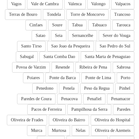
Vagos
Vale de Cambra
Valenca
Valongo
Valpacos
Terras de Bouro
Tondela
Torre de Moncorvo
Trancoso
Cinfaes
Soure
Tabua
Tabuaco
Tarouca
Satao
Seia
Sernancelhe
Sever do Vouga
Santo Tirso
Sao Joao da Pesqueira
Sao Pedro do Sul
Sabugal
Santa Comba Dao
Santa Marta de Penaguiao
Povoa de Varzim
Resende
Ribeira de Pena
Sabrosa
Poiares
Ponte da Barca
Ponte de Lima
Porto
Penedono
Penela
Peso da Regua
Pinhel
Paredes de Coura
Penacova
Penafiel
Penamacor
Pacos de Ferreira
Pampilhosa da Serra
Paredes
Oliveira de Frades
Oliveira do Bairro
Oliveira do Hospital
Murca
Murtosa
Nelas
Oliveira de Azemeis