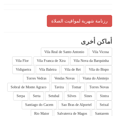
رزنامة شهرية لمواقيت الصلاة
أماكن أخرى
Vila Real de Santo Antonio
Vila Vicosa
Vila Flor
Vila Franca de Xira
Vila Nova da Barquinha
Vidigueira
Vila Baleira
Vila de Rei
Vila do Bispo
Torres Vedras
Vendas Novas
Viana do Alentejo
Sobral de Monte Agraco
Tavira
Tomar
Torres Novas
Serpa
Serta
Setubal
Silves
Sines
Sintra
Santiago do Cacem
Sao Bras de Alportel
Seixal
Rio Maior
Salvaterra de Magos
Santarem