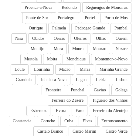
Proenca-a-Nova
Redondo
Reguengos de Monsaraz
Ponte de Sor
Portalegre
Portel
Porto de Mos
Ourique
Palmela
Pedrogao Grande
Pombal
Nisa
Obidos
Oeiras
Oleiros
Olhao
Ourem
Montijo
Mora
Moura
Mourao
Nazare
Mertola
Moita
Monchique
Montemor-o-Novo
Loule
Lourinha
Macao
Mafra
Marinha Grande
Grandola
Idanha-a-Nova
Lagoa
Leiria
Lisbon
Fronteira
Funchal
Gaviao
Golega
Ferreira do Zezere
Figueiro dos Vinhos
Estremoz
Evora
Faro
Ferreira do Alentejo
Constancia
Coruche
Cuba
Elvas
Entroncamento
Castelo Branco
Castro Marim
Castro Verde