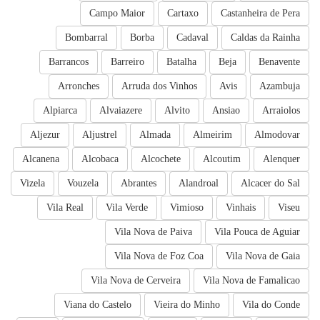
Campo Maior
Cartaxo
Castanheira de Pera
Bombarral
Borba
Cadaval
Caldas da Rainha
Barrancos
Barreiro
Batalha
Beja
Benavente
Arronches
Arruda dos Vinhos
Avis
Azambuja
Alpiarca
Alvaiazere
Alvito
Ansiao
Arraiolos
Aljezur
Aljustrel
Almada
Almeirim
Almodovar
Alcanena
Alcobaca
Alcochete
Alcoutim
Alenquer
Vizela
Vouzela
Abrantes
Alandroal
Alcacer do Sal
Vila Real
Vila Verde
Vimioso
Vinhais
Viseu
Vila Nova de Paiva
Vila Pouca de Aguiar
Vila Nova de Foz Coa
Vila Nova de Gaia
Vila Nova de Cerveira
Vila Nova de Famalicao
Viana do Castelo
Vieira do Minho
Vila do Conde