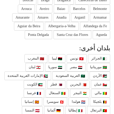
Boticas
Braga
Braganca
Cabeceiras de Basto
Arouca
Aveiro
Baiao
Barcelos
Belmonte
Amarante
Amares
Anadia
Arganil
Armamar
Aguiar da Beira
Albergaria-a-Velha
Alfandega da Fe
Ponta Delgada
Santa Cruz das Flores
Agueda
بلدان أخرى:
الجزائر
تونس
ليبيا
المغرب
موريتانيا
مصر
سوريا
لبنان
الأردن
العربية السعودية
الإمارات العربية المتحدة
عمان
البحرين
قطر
الكويت
مالي
النيجر
السنغال
فرنسا
بلجيكا
هولندا
سويسرا
إسبانيا
البرتغال
إيطاليا
ألمانيا
النمسا