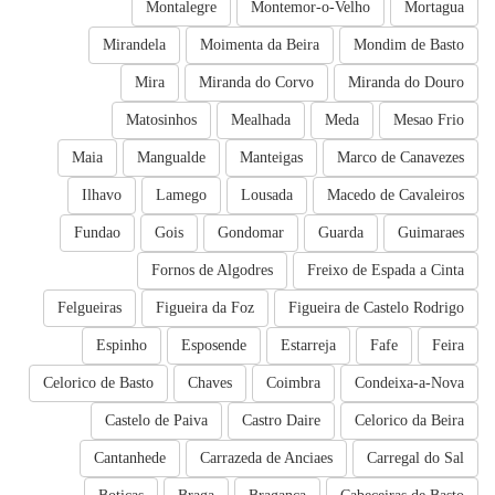
Montalegre
Montemor-o-Velho
Mortagua
Mirandela
Moimenta da Beira
Mondim de Basto
Mira
Miranda do Corvo
Miranda do Douro
Matosinhos
Mealhada
Meda
Mesao Frio
Maia
Mangualde
Manteigas
Marco de Canavezes
Ilhavo
Lamego
Lousada
Macedo de Cavaleiros
Fundao
Gois
Gondomar
Guarda
Guimaraes
Fornos de Algodres
Freixo de Espada a Cinta
Felgueiras
Figueira da Foz
Figueira de Castelo Rodrigo
Espinho
Esposende
Estarreja
Fafe
Feira
Celorico de Basto
Chaves
Coimbra
Condeixa-a-Nova
Castelo de Paiva
Castro Daire
Celorico da Beira
Cantanhede
Carrazeda de Anciaes
Carregal do Sal