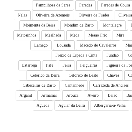
Pampilhosa da Serra
Paredes
Paredes de Coura
Nelas
Oliveira de Azemeis
Oliveira de Frades
Oliveir
Moimenta da Beira
Mondim de Basto
Montalegre
Matosinhos
Mealhada
Meda
Mesao Frio
Mira
Lamego
Lousada
Macedo de Cavaleiros
Mai
Freixo de Espada a Cinta
Fundao
Go
Estarreja
Fafe
Feira
Felgueiras
Figueira da Fo
Celorico da Beira
Celorico de Basto
Chaves
C
Cabeceiras de Basto
Cantanhede
Carrazeda de Anciaes
Arganil
Armamar
Arouca
Aveiro
Baiao
Bar
Agueda
Aguiar da Beira
Albergaria-a-Velha