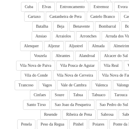
Cuba
Elvas
Entroncamento
Estremoz
Evora
Cartaxo
Castanheira de Pera
Castelo Branco
Ca
Batalha
Beja
Benavente
Bombarral
Bo
Ansiao
Arraiolos
Arronches
Arruda dos Vi
Alenquer
Aljezur
Aljustrel
Almada
Almeiri
Vouzela
Abrantes
Alandroal
Alcacer do Sal
Vila Nova de Paiva
Vila Pouca de Aguiar
Vila Real
Vila do Conde
Vila Nova de Cerveira
Vila Nova de Fa
Trancoso
Vagos
Vale de Cambra
Valenca
Valong
Cinfaes
Soure
Tabua
Tabuaco
Tarouca
Santo Tirso
Sao Joao da Pesqueira
Sao Pedro do Sul
Resende
Ribeira de Pena
Sabrosa
Sab
Penela
Peso da Regua
Pinhel
Poiares
Ponte da 