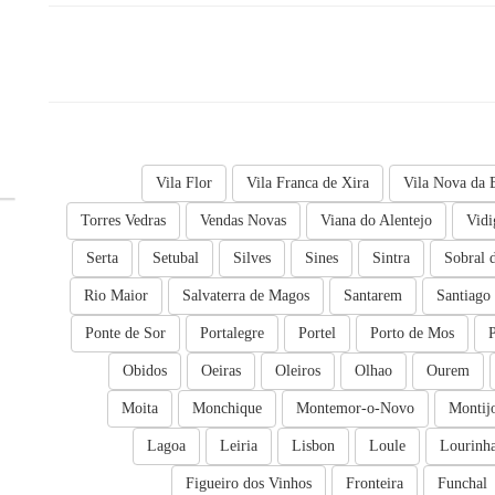
Vila Flor
Vila Franca de Xira
Vila Nova da 
Torres Vedras
Vendas Novas
Viana do Alentejo
Vidi
Serta
Setubal
Silves
Sines
Sintra
Sobral 
Rio Maior
Salvaterra de Magos
Santarem
Santiago
Ponte de Sor
Portalegre
Portel
Porto de Mos
Obidos
Oeiras
Oleiros
Olhao
Ourem
Moita
Monchique
Montemor-o-Novo
Montij
Lagoa
Leiria
Lisbon
Loule
Lourinh
Figueiro dos Vinhos
Fronteira
Funchal