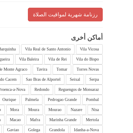
رزنامة شهرية لمواقيت الصلاة
أماكن أخرى
Barquinha
Vila Real de Santo Antonio
Vila Vicosa
gueira
Vila Baleira
Vila de Rei
Vila do Bispo
de Monte Agraco
Tavira
Tomar
Torres Novas
 do Cacem
Sao Bras de Alportel
Seixal
Serpa
Proenca-a-Nova
Redondo
Reguengos de Monsaraz
Ourique
Palmela
Pedrogao Grande
Pombal
o
Mora
Moura
Mourao
Nazare
Nisa
a
Macao
Mafra
Marinha Grande
Mertola
Gaviao
Golega
Grandola
Idanha-a-Nova