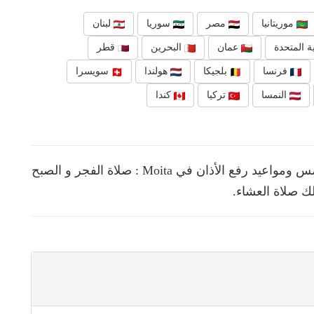
موريتانيا
مصر
سوريا
لبنان
ة المتحدة
عمان
البحرين
قطر
فرنسا
بلجيكا
هولندا
سويسرا
النمسا
تركيا
كندا
نقدم لك في هذه الصفحة مواقيت الصلوات الخمس ومواعيد رفع الأذان في Moita : صلاة الفجر و الصبح
ك صلاة العشاء.