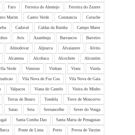
Faro
Ferreira do Alentejo
Ferreira do Zezere
stro Marim
Castro Verde
Constancia
Coruche
rba
Cadaval
Caldas da Rainha
Campo Maior
nhos
Avis
Azambuja
Barrancos
Barreiro
m
Almodovar
Alpiarca
Alvaiazere
Alvito
Alcanena
Alcobaca
Alcochete
Alcoutim
Vila Verde
Vimioso
Vinhais
Viseu
Vizela
malicao
Vila Nova de Foz Coa
Vila Nova de Gaia
o
Valpacos
Viana do Castelo
Vieira do Minho
Terras de Bouro
Tondela
Torre de Moncorvo
Satao
Seia
Sernancelhe
Sever do Vouga
ugal
Santa Comba Dao
Santa Marta de Penaguiao
Barca
Ponte de Lima
Porto
Povoa de Varzim