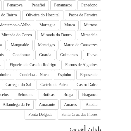
Penacova
Penafiel
Penamacor
Penedono
a do Bairro
Oliveira do Hospital
Pacos de Ferreira
Montemor-o-Velho
Mortagua
Murca
Murtosa
Miranda do Corvo
Miranda do Douro
Mirandela
a
Mangualde
Manteigas
Marco de Canavezes
is
Gondomar
Guarda
Guimaraes
Ilhavo
z
Figueira de Castelo Rodrigo
Fornos de Algodres
oimbra
Condeixa-a-Nova
Espinho
Esposende
Carregal do Sal
Castelo de Paiva
Castro Daire
celos
Belmonte
Boticas
Braga
Braganca
Alfandega da Fe
Amarante
Amares
Anadia
Ponta Delgada
Santa Cruz das Flores
بلدان أخرى: